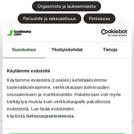
Orgasmista ja laukeamisesta
Parisuhde ja seksuaalisuus
Penisasiaa
Peppuseksi eli anaaliseksi
Raskaus ja seksi
Seksihalut
Seksilelut
Seksitaudit
Suostumus
Yksityiskohdat
Tietoja
Seksivälineiden käyttöohjeet
Seksuaalinen suuntautuminen
Seksuaaliterveys
Käytämme evästeitä
Seniorit ja seksi ikääntyessä
Sheivaus ja karvat
Käytämme evästeitä (cookies) kehittääksemme
tuotevalikoimaamme, verkkokaupan toimivuuden
Siemensyöksy
Suuseksi
seuraamiseen ja markkinointiin. Halutessasi voit myös
kieltäytyä muista kuin verkkokaupalle pakollisista
evästeistä. Lue lisää evästeiden
käytöstä
tietosuojaselosteesta
.