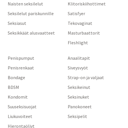
Naisten seksilelut
Klitoriskiihottimet
Seksilelut pariskunnille
Satisfyer
Seksiasut
Tekovaginat
Seksikkäät alusvaatteet
Masturbaattorit
Fleshlight
Penispumput
Anaalitapit
Penisrenkaat
Siveysvyöt
Bondage
Strap-on ja valjaat
BDSM
Seksikeinut
Kondomit
Seksinuket
Suuseksisuojat
Panokoneet
Liukuvoiteet
Seksipelit
Hierontaöljyt