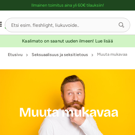
Ostoskassin kuvaus lukijalle
Ilmainen toimitus aina yli 60€ tilauksiin!
Kaalimato on saanut uuden ilmeen! Lue lisää
Muuta mukavaa
Etusivu
Seksuaalisuus ja seksitietous
Muuta mukavaa