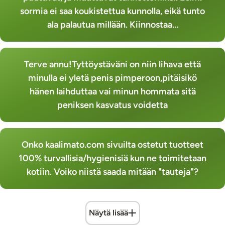
sormia ei saa koukistettua kunnolla, eikä tunto
ala palautua millään. Kiinnostaa...
Terve annu!Tyttöystäväni on niin lihava että
minulla ei yletä penis pimperoon,pitäisikö
hänen laihduttaa vai minun hommata sitä
peniksen kasvatus voidetta
Onko kaalimato.com sivuilta ostetut tuotteet
100% turvallisia/hygienisiä kun ne toimitetaan
kotiin. Voiko niistä saada mitään "tauteja"?
Näytä lisää