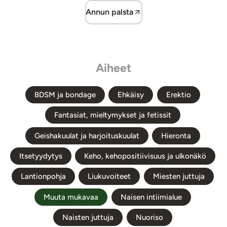
Annun palsta
Aiheet
BDSM ja bondage
Ehkäisy
Erektio
Fantasiat, mieltymykset ja fetissit
Geishakuulat ja harjoituskuulat
Hieronta
Itsetyydytys
Keho, kehopositiivisuus ja ulkonäkö
Lantionpohja
Liukuvoiteet
Miesten juttuja
Muuta mukavaa
Naisen intiimialue
Naisten juttuja
Nuoriso