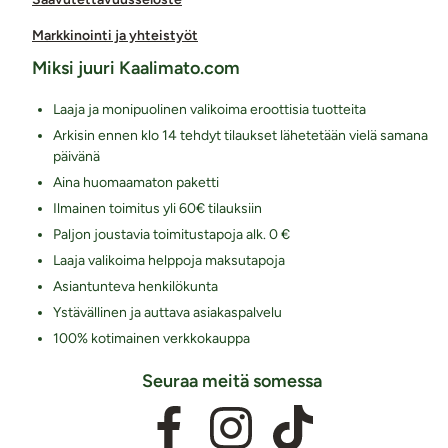
Markkinointi ja yhteistyöt
Miksi juuri Kaalimato.com
Laaja ja monipuolinen valikoima eroottisia tuotteita
Arkisin ennen klo 14 tehdyt tilaukset lähetetään vielä samana
päivänä
Aina huomaamaton paketti
Ilmainen toimitus yli 60€ tilauksiin
Paljon joustavia toimitustapoja alk. 0 €
Laaja valikoima helppoja maksutapoja
Asiantunteva henkilökunta
Ystävällinen ja auttava asiakaspalvelu
100% kotimainen verkkokauppa
Seuraa meitä somessa