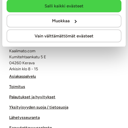
Salli kaikki evästeet
Asiakaspalvelu ark. 8 - 15
Muokkaa
0400-380566
info@kaalimato.com
Vain välttämättömät evästeet
Noutopiste ja toimisto
Kaalimato.com
Kumitehtaankatu 5 E
04260 Kerava
Arkisin klo 8 - 15
Asiakaspalvelu
Toimitus
Palautukset ja hyvitykset
Yksityisyyden suoja / tietosuoja
Lähetysseuranta
Saavutettavuusseloste