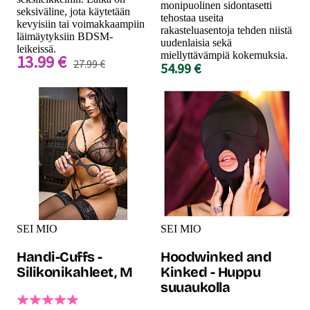
monipuolinen sidontasetti
seksiväline, jota käytetään
tehostaa useita
kevyisiin tai voimakkaampiin
rakasteluasentoja tehden niistä
läimäytyksiin BDSM-
uudenlaisia sekä
leikeissä.
miellyttävämpiä kokemuksia.
13.99 €
27.99 €
54.99 €
SEI MIO
SEI MIO
Handi-Cuffs -
Hoodwinked and
Silikonikahleet, M
Kinked - Huppu
suuaukolla