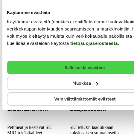
iskun tehoa.
aistikokemuksia ja lisätä
19.59 €
27.99 €
hallinnan/läheisyyden
Käytämme evästeitä
tunnetta.
19.99 €
Käytämme evästeitä (cookies) kehittääksemme tuotevalik
verkkokaupan toimivuuden seuraamiseen ja markkinointiin. 
voit myös kieltäytyä muista kuin verkkokaupalle pakollisista 
Lue lisää evästeiden käytöstä
tietosuojaselosteesta
.
Salli kaikki evästeet
Muokkaa
SEI MIO
SEI MIO
Vain välttämättömät evästeet
Cross Purposes -
Silent Authority -
Sidontaremmi
Suupallosetti
Pehmeät ja kestävät SEI
SEI MIO:n laadukkaan
MIO:n käsikahleet
kaksiosaisen suupallosetin