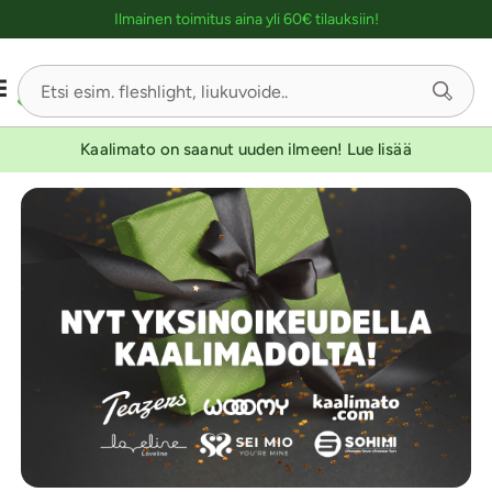
Ostoskassin kuvaus lukijalle
YKSINOIKEUS
YKSINOIKEUS
YKSINOIKEUS
YKSINOIKEUS
YKSINOIKEUS
YKSINOIKEUS
YKSINOIKEUS
YKSINOIKEUS
YKSINOIKEUS
YKSINOIKEUS
YKSINOIKEUS
YKSINOIKEUS
YKSINOIKEUS
YKSINOIKEUS
YKSINOIKEUS
YKSINOIKEUS
YKSINOIKEUS
YKSINOIKEUS
YKSINOIKEUS
YKSINOIKEUS
YKSINOIKEUS
YKSINOIKEUS
YKSINOIKEUS
YKSINOIKEUS
YKSINOIKEUS
YKSINOIKEUS
YKSINOIKEUS
YKSINOIKEUS
YKSINOIKEUS
YKSINOIKEUS
YKSINOIKEUS
YKSINOIKEUS
YKSINOIKEUS
YKSINOIKEUS
YKSINOIKEUS
YKSINOIKEUS
YKSINOIKEUS
YKSINOIKEUS
YKSINOIKEUS
Ilmainen toimitus aina yli 60€ tilauksiin!
-30
-30
-50
-30
-30
-50
-30
-30
-30
Sivu
1/2
Kaalimato on saanut uuden ilmeen! Lue lisää