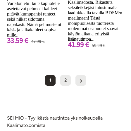
Kaalimadosta. Rikastuta
Vartalon etu- tai takapuolelle
seksileikkejäsi tutustumalla
asetettavat pehmeät kahleet
laadukkaalla tavalla BDSM:n
pitävät kumppanisi ranteet
maailmaan! Tästä
sekä nilkat sidottuna
monipuolisesta tuotteesta
napakasti. Nämä pehmustetut
molemmat osapuolet saavat
käsi- ja jalkakahleet sopivat
käytön aikana erityistä
niille...
33.59 €
lisänautintoa...
47.99 €
41.99 €
59.99 €
1
2
SEI MIO - Tyylikästä nautintoa yksinoikeudella
Kaalimato.comista