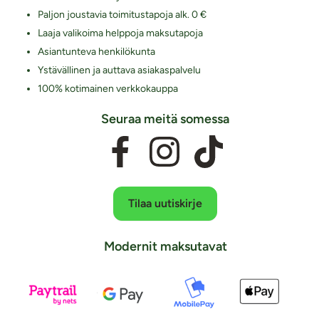
Paljon joustavia toimitustapoja alk. 0 €
Laaja valikoima helppoja maksutapoja
Asiantunteva henkilökunta
Ystävällinen ja auttava asiakaspalvelu
100% kotimainen verkkokauppa
Seuraa meitä somessa
Tilaa uutiskirje
Modernit maksutavat