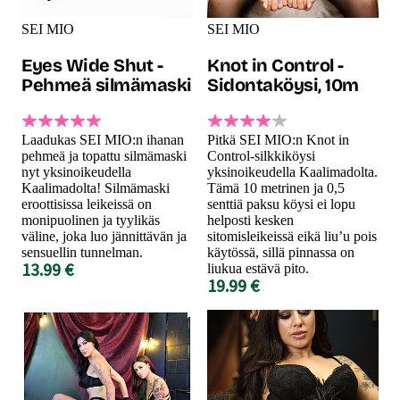
SEI MIO
SEI MIO
Eyes Wide Shut -
Knot in Control -
Pehmeä silmämaski
Sidontaköysi, 10m
Laadukas SEI MIO:n ihanan
Pitkä SEI MIO:n Knot in
pehmeä ja topattu silmämaski
Control-silkkiköysi
nyt yksinoikeudella
yksinoikeudella Kaalimadolta.
Kaalimadolta! Silmämaski
Tämä 10 metrinen ja 0,5
eroottisissa leikeissä on
senttiä paksu köysi ei lopu
monipuolinen ja tyylikäs
helposti kesken
väline, joka luo jännittävän ja
sitomisleikeissä eikä liu’u pois
sensuellin tunnelman.
käytössä, sillä pinnassa on
13.99 €
liukua estävä pito.
19.99 €