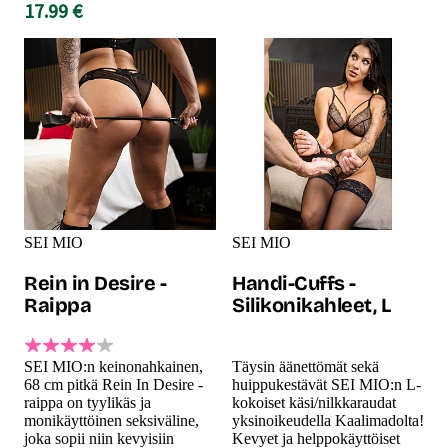
17.99 €
SEI MIO
SEI MIO
Rein in Desire -
Handi-Cuffs -
Raippa
Silikonikahleet, L
SEI MIO:n keinonahkainen,
Täysin äänettömät sekä
68 cm pitkä Rein In Desire -
huippukestävät SEI MIO:n L-
raippa on tyylikäs ja
kokoiset käsi/nilkkaraudat
monikäyttöinen seksiväline,
yksinoikeudella Kaalimadolta!
joka sopii niin kevyisiin
Kevyet ja helppokäyttöiset