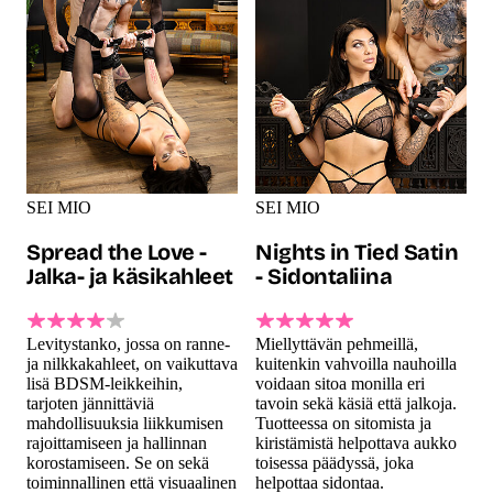
SEI MIO
SEI MIO
Spread the Love -
Nights in Tied Satin
Jalka- ja käsikahleet
- Sidontaliina
Levitystanko, jossa on ranne-
Miellyttävän pehmeillä,
ja nilkkakahleet, on vaikuttava
kuitenkin vahvoilla nauhoilla
lisä BDSM-leikkeihin,
voidaan sitoa monilla eri
tarjoten jännittäviä
tavoin sekä käsiä että jalkoja.
mahdollisuuksia liikkumisen
Tuotteessa on sitomista ja
rajoittamiseen ja hallinnan
kiristämistä helpottava aukko
korostamiseen. Se on sekä
toisessa päädyssä, joka
toiminnallinen että visuaalinen
helpottaa sidontaa.