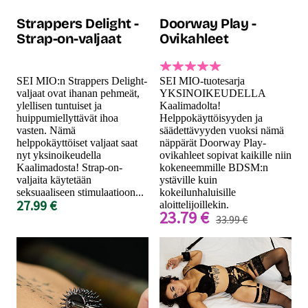
Strappers Delight -
Doorway Play -
Strap-on-valjaat
Ovikahleet
SEI MIO:n Strappers Delight-
SEI MIO-tuotesarja
valjaat ovat ihanan pehmeät,
YKSINOIKEUDELLA
ylellisen tuntuiset ja
Kaalimadolta!
huippumiellyttävät ihoa
Helppokäyttöisyyden ja
vasten. Nämä
säädettävyyden vuoksi nämä
helppokäyttöiset valjaat saat
näppärät Doorway Play-
nyt yksinoikeudella
ovikahleet sopivat kaikille niin
Kaalimadosta! Strap-on-
kokeneemmille BDSM:n
valjaita käytetään
ystäville kuin
seksuaaliseen stimulaatioon...
kokeilunhaluisille
27.99 €
aloittelijoillekin.
23.79 €
33.99 €