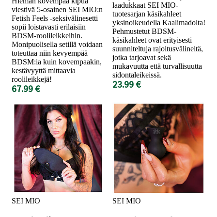
Hieman kovempaa kipua
laadukkaat SEI MIO-
viestivä 5-osainen SEI MIO:n
tuotesarjan käsikahleet
Fetish Feels -seksivälinesetti
yksinoikeudella Kaalimadolta!
sopii loistavasti erilaisiin
Pehmustetut BDSM-
BDSM-roolileikkeihin.
käsikahleet ovat erityisesti
Monipuolisella setillä voidaan
suunniteltuja rajoitusvälineitä,
toteuttaa niin kevyempää
jotka tarjoavat sekä
BDSM:ia kuin kovempaakin,
mukavuutta että turvallisuutta
kestävyyttä mittaavia
sidontaleikeissä.
roolileikkejä!
23.99 €
67.99 €
SEI MIO
SEI MIO