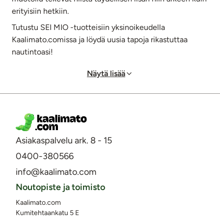
erityisiin hetkiin.
Tutustu SEI MIO -tuotteisiin yksinoikeudella
Kaalimato.comissa ja löydä uusia tapoja rikastuttaa
nautintoasi!
Näytä lisää
Asiakaspalvelu ark. 8 - 15
0400-380566
info@kaalimato.com
Noutopiste ja toimisto
Kaalimato.com
Kumitehtaankatu 5 E