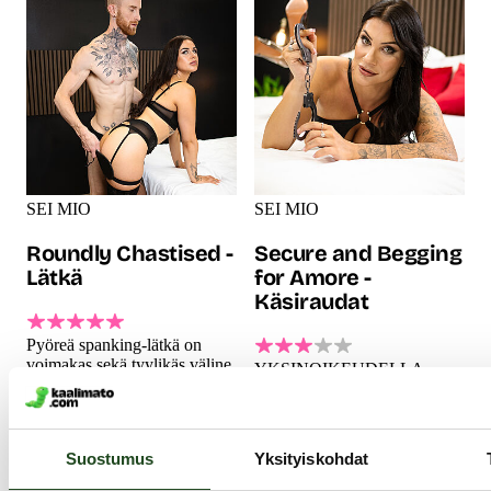
SEI MIO
SEI MIO
Roundly Chastised -
Secure and Begging
Lätkä
for Amore -
Käsiraudat
Pyöreä spanking-lätkä on
voimakas sekä tyylikäs väline
YKSINOIKEUDELLA
eroottiseen kurittamiseen ja
KAALIMADOSTA! SEI
leikkisään dominointiin. Sen
MIO:n käsiraudat ovat
muoto tekee siitä erityisen
tyylikkään väriset ja tuovat
monipuolisen: pyöreä pinta
mukavaa piristystä
Suostumus
Yksityiskohdat
jakaa iskun tasaisesti ja omalla
roolileikkeihin. Liikkumisen
voimankäytöllä säädellään
estäminen voi vahvistaa