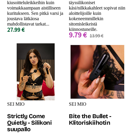
kiusoitteluleikkeihin kuin
täyssilikoniset
voimakkaampaan aistilliseen
käsi/nilkkakahleet sopivat niin
kuritukseen. Sen pitkä varsi ja
aloittelijoille kuin
joustava lätkäosa
kokeneemmillekin
mahdollistavat tarkat...
sitomisleikeistä
27.99 €
kiinnostuneille.
9.79 €
13.99 €
SEI MIO
SEI MIO
Strictly Come
Bite the Bullet -
Quietly - Silikoni
Klitoriskiihotin
suupallo