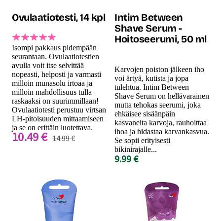
Ovulaatiotesti, 14 kpl
Intim Between
Shave Serum -
Hoitoseerumi, 50 ml
Isompi pakkaus pidempään
seurantaan. Ovulaatiotestien
avulla voit itse selvittää
Karvojen poiston jälkeen iho
nopeasti, helposti ja varmasti
voi ärtyä, kutista ja jopa
milloin munasolu irtoaa ja
tulehtua. Intim Between
milloin mahdollisuus tulla
Shave Serum on hellävarainen
raskaaksi on suurimmillaan!
mutta tehokas seerumi, joka
Ovulaatiotesti perustuu virtsan
ehkäisee sisäänpäin
LH-pitoisuuden mittaamiseen
kasvaneita karvoja, rauhoittaa
ja se on erittäin luotettava.
ihoa ja hidastaa karvankasvua.
10.49 €
14.99 €
Se sopii erityisesti
bikinirajalle...
9.99 €