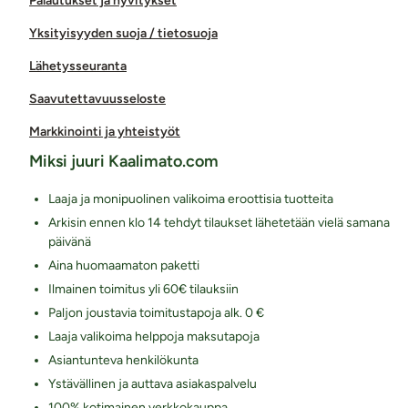
Palautukset ja hyvitykset
Yksityisyyden suoja / tietosuoja
Lähetysseuranta
Saavutettavuusseloste
Markkinointi ja yhteistyöt
Miksi juuri Kaalimato.com
Laaja ja monipuolinen valikoima eroottisia tuotteita
Arkisin ennen klo 14 tehdyt tilaukset lähetetään vielä samana
päivänä
Aina huomaamaton paketti
Ilmainen toimitus yli 60€ tilauksiin
Paljon joustavia toimitustapoja alk. 0 €
Laaja valikoima helppoja maksutapoja
Asiantunteva henkilökunta
Ystävällinen ja auttava asiakaspalvelu
100% kotimainen verkkokauppa