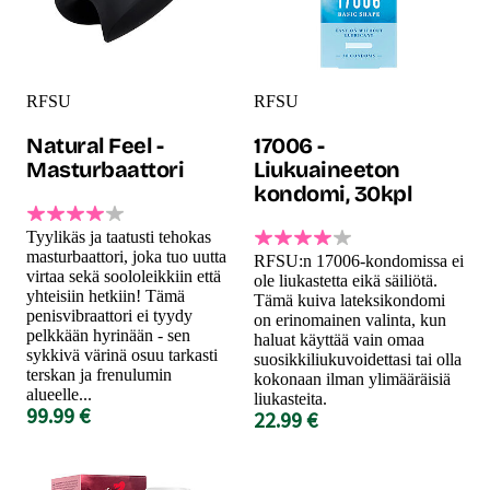
RFSU
RFSU
Natural Feel -
17006 -
Masturbaattori
Liukuaineeton
kondomi, 30kpl
Tyylikäs ja taatusti tehokas
masturbaattori, joka tuo uutta
RFSU:n 17006-kondomissa ei
virtaa sekä soololeikkiin että
ole liukastetta eikä säiliötä.
yhteisiin hetkiin! Tämä
Tämä kuiva lateksikondomi
penisvibraattori ei tyydy
on erinomainen valinta, kun
pelkkään hyrinään - sen
haluat käyttää vain omaa
sykkivä värinä osuu tarkasti
suosikkiliukuvoidettasi tai olla
terskan ja frenulumin
kokonaan ilman ylimääräisiä
alueelle...
liukasteita.
99.99 €
22.99 €