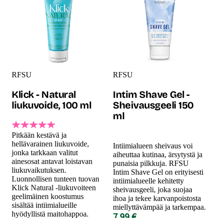
RFSU
RFSU
Klick - Natural
Intim Shave Gel -
liukuvoide, 100 ml
Sheivausgeeli 150
ml
Pitkään kestävä ja
hellävarainen liukuvoide,
Intiimialueen sheivaus voi
jonka tarkkaan valitut
aiheuttaa kutinaa, ärsytystä ja
ainesosat antavat loistavan
punaisia pilkkuja. RFSU
liukuvaikutuksen.
Intim Shave Gel on erityisesti
Luonnollisen tunteen tuovan
intiimialueelle kehitetty
Klick Natural -liukuvoiteen
sheivausgeeli, joka suojaa
geelimäinen koostumus
ihoa ja tekee karvanpoistosta
sisältää intiimialueille
miellyttävämpää ja tarkempaa.
hyödyllistä maitohappoa.
7.99 €