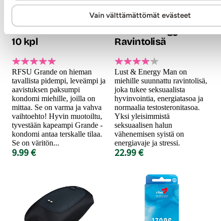
RFSU
RFSU
Vain välttämättömät evästeet
Grande - Kondomi
Lust & Energy Man -
10 kpl
Ravintolisä
RFSU Grande on hieman
Lust & Energy Man on
tavallista pidempi, leveämpi ja
miehille suunnattu ravintolisä,
aavistuksen paksumpi
joka tukee seksuaalista
kondomi miehille, joilla on
hyvinvointia, energiatasoa ja
mittaa. Se on varma ja vahva
normaalia testosteronitasoa.
vaihtoehto! Hyvin muotoiltu,
Yksi yleisimmistä
tyvestään kapeampi Grande -
seksuaalisen halun
kondomi antaa terskalle tilaa.
vähenemisen syistä on
Se on väritön...
energiavaje ja stressi.
9.99 €
22.99 €