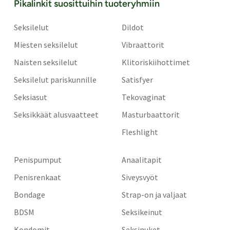
Pikalinkit suosittuihin tuoteryhmiin
Seksilelut
Dildot
Miesten seksilelut
Vibraattorit
Naisten seksilelut
Klitoriskiihottimet
Seksilelut pariskunnille
Satisfyer
Seksiasut
Tekovaginat
Seksikkäät alusvaatteet
Masturbaattorit
Fleshlight
Penispumput
Anaalitapit
Penisrenkaat
Siveysvyöt
Bondage
Strap-on ja valjaat
BDSM
Seksikeinut
Kondomit
Seksinuket