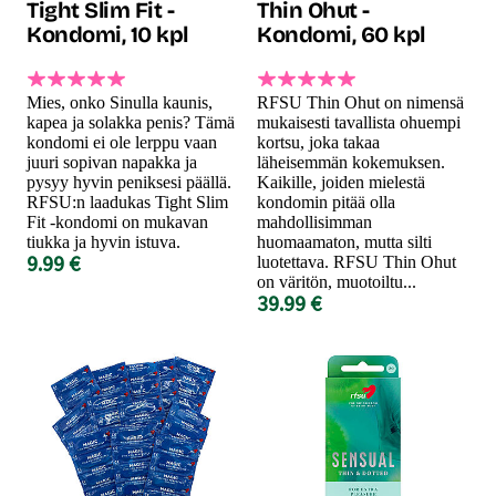
Tight Slim Fit -
Thin Ohut -
Kondomi, 10 kpl
Kondomi, 60 kpl
Mies, onko Sinulla kaunis,
RFSU Thin Ohut on nimensä
kapea ja solakka penis? Tämä
mukaisesti tavallista ohuempi
kondomi ei ole lerppu vaan
kortsu, joka takaa
juuri sopivan napakka ja
läheisemmän kokemuksen.
pysyy hyvin peniksesi päällä.
Kaikille, joiden mielestä
RFSU:n laadukas Tight Slim
kondomin pitää olla
Fit -kondomi on mukavan
mahdollisimman
tiukka ja hyvin istuva.
huomaamaton, mutta silti
9.99 €
luotettava. RFSU Thin Ohut
on väritön, muotoiltu...
39.99 €