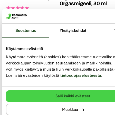
Orgasmigeeli, 30 ml
Kätevä raskaustesti-
monipakkaus sinulle, joka
Rfsu:n ylellinen unisex
haluat testata usein.
orgasmigeeli on tehokas
Kaalimadon nopealla ja
kiihotusgeeli, jota ei tarvitse
Suostumus
Yksityiskohdat
huomaamattomalla
laittaa kuin 1-2 tippaa esim.
toimituksella saat raskaustestit
klitorikselle. Ogasmigeeli
pikaisesti käyttöösi ja näin
herkistää ihoa ja intiimialueita
saat varmuuden siitä, oletko
saaden kosketuksen
Käytämme evästeitä
raskaana vai et.
tuntumaan huomattavasti
9.99 €
intensiivisemmältä.
Käytämme evästeitä (cookies) kehittääksemme tuotevalik
17.99 €
verkkokaupan toimivuuden seuraamiseen ja markkinointiin. 
voit myös kieltäytyä muista kuin verkkokaupalle pakollisista 
Lue lisää evästeiden käytöstä
tietosuojaselosteesta
.
Salli kaikki evästeet
Muokkaa