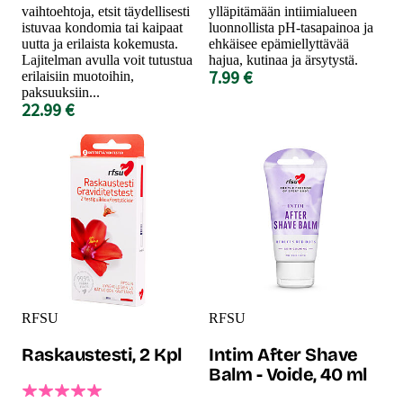
vaihtoehtoja, etsit täydellisesti
ylläpitämään intiimialueen
istuvaa kondomia tai kaipaat
luonnollista pH-tasapainoa ja
uutta ja erilaista kokemusta.
ehkäisee epämiellyttävää
Lajitelman avulla voit tutustua
hajua, kutinaa ja ärsytystä.
7.99 €
erilaisiin muotoihin,
paksuuksiin...
22.99 €
RFSU
RFSU
Raskaustesti, 2 Kpl
Intim After Shave
Balm - Voide, 40 ml