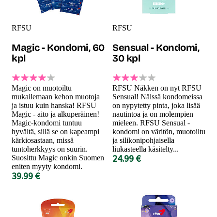
RFSU
RFSU
Magic - Kondomi, 60
Sensual - Kondomi,
kpl
30 kpl
Magic on muotoiltu
RFSU Näkken on nyt RFSU
mukailemaan kehon muotoja
Sensual! Näissä kondomeissa
ja istuu kuin hanska! RFSU
on nypytetty pinta, joka lisää
Magic - aito ja alkuperäinen!
nautintoa ja on molempien
Magic-kondomi tuntuu
mieleen. RFSU Sensual -
hyvältä, sillä se on kapeampi
kondomi on väritön, muotoiltu
kärkiosastaan, missä
ja silikonipohjaisella
tuntoherkkyys on suurin.
liukasteella käsitelty...
24.99 €
Suosittu Magic onkin Suomen
eniten myyty kondomi.
39.99 €