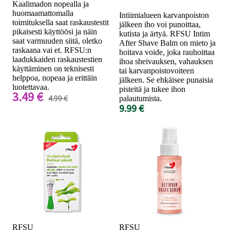
Kaalimadon nopealla ja
huomaamattomalla
Intiimialueen karvanpoiston
toimituksella saat raskaustestit
jälkeen iho voi punoittaa,
pikaisesti käyttöösi ja näin
kutista ja ärtyä. RFSU Intim
saat varmuuden siitä, oletko
After Shave Balm on mieto ja
raskaana vai et. RFSU:n
hoitava voide, joka rauhoittaa
laadukkaiden raskaustestien
ihoa sheivauksen, vahauksen
käyttäminen on teknisesti
tai karvanpoistovoiteen
helppoa, nopeaa ja erittäin
jälkeen. Se ehkäisee punaisia
luotettavaa.
pisteitä ja tukee ihon
3.49 €
4.99 €
palautumista.
9.99 €
RFSU
RFSU