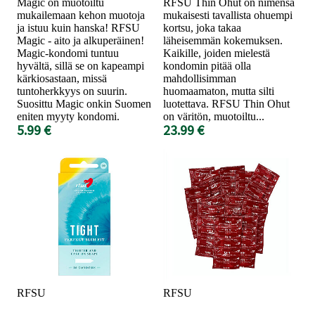
Magic on muotoiltu
RFSU Thin Ohut on nimensä
mukailemaan kehon muotoja
mukaisesti tavallista ohuempi
ja istuu kuin hanska! RFSU
kortsu, joka takaa
Magic - aito ja alkuperäinen!
läheisemmän kokemuksen.
Magic-kondomi tuntuu
Kaikille, joiden mielestä
hyvältä, sillä se on kapeampi
kondomin pitää olla
kärkiosastaan, missä
mahdollisimman
tuntoherkkyys on suurin.
huomaamaton, mutta silti
Suosittu Magic onkin Suomen
luotettava. RFSU Thin Ohut
eniten myyty kondomi.
on väritön, muotoiltu...
5.99 €
23.99 €
RFSU
RFSU