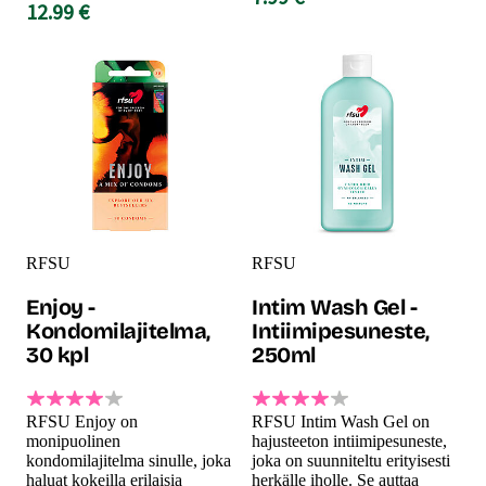
12.99 €
RFSU
RFSU
Enjoy -
Intim Wash Gel -
Kondomilajitelma,
Intiimipesuneste,
30 kpl
250ml
RFSU Enjoy on
RFSU Intim Wash Gel on
monipuolinen
hajusteeton intiimipesuneste,
kondomilajitelma sinulle, joka
joka on suunniteltu erityisesti
haluat kokeilla erilaisia
herkälle iholle. Se auttaa