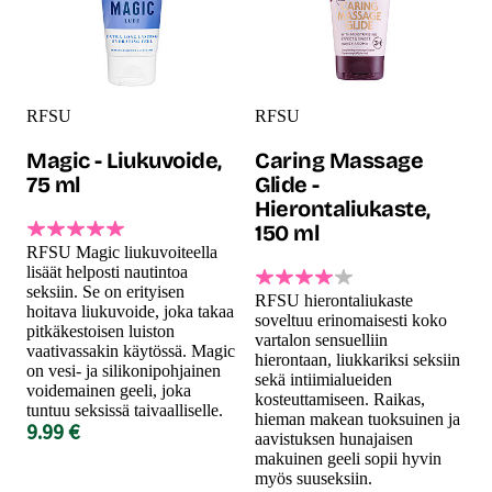
RFSU
RFSU
Magic - Liukuvoide,
Caring Massage
75 ml
Glide -
Hierontaliukaste,
150 ml
RFSU Magic liukuvoiteella
lisäät helposti nautintoa
seksiin. Se on erityisen
RFSU hierontaliukaste
hoitava liukuvoide, joka takaa
soveltuu erinomaisesti koko
pitkäkestoisen luiston
vartalon sensuelliin
vaativassakin käytössä. Magic
hierontaan, liukkariksi seksiin
on vesi- ja silikonipohjainen
sekä intiimialueiden
voidemainen geeli, joka
kosteuttamiseen. Raikas,
tuntuu seksissä taivaalliselle.
hieman makean tuoksuinen ja
9.99 €
aavistuksen hunajaisen
makuinen geeli sopii hyvin
myös suuseksiin.