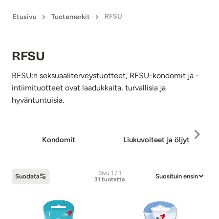
RFSU
Etusivu
Tuotemerkit
RFSU
RFSU:n seksuaaliterveystuotteet, RFSU-kondomit ja -
intiimituotteet ovat laadukkaita, turvallisia ja
hyväntuntuisia.
Kondomit
Liukuvoiteet ja öljyt
S
Sivu 1 / 1
Suodata
Suosituin ensin
31 tuotetta
RFSU -tuotteet