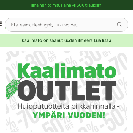
Ostoskassin kuvaus lukijalle
Ilmainen toimitus aina yli 60€ tilauksiin!
-30
-30
-30
Kaalimato on saanut uuden ilmeen! Lue lisää