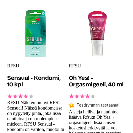
RFSU
RFSU
Sensual - Kondomi,
Oh Yes! -
10 kpl
Orgasmigeeli, 40 ml
RFSU Näkken on nyt RFSU
Testiryhmän testaama!
Sensual! Näissä kondomeissa
Aisteja hellivä ja nautintoa
on nypytetty pinta, joka lisää
lisäävä Rfsu:n Oh Yes! -
nautintoa ja on molempien
orgasmigeeli lisää naisen
mieleen. RFSU Sensual -
kosketusherkkyyttä ja voi
kondomi on väritön, muotoiltu