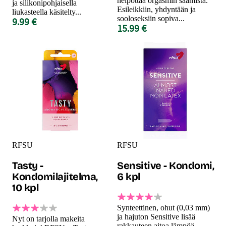
helpottaa orgasmin saamista.
ja silikonipohjaisella
Esileikkiin, yhdyntään ja
liukasteella käsitelty...
sooloseksiin sopiva...
9.99 €
15.99 €
RFSU
RFSU
Tasty -
Sensitive - Kondomi,
Kondomilajitelma,
6 kpl
10 kpl
Synteettinen, ohut (0,03 mm)
ja hajuton Sensitive lisää
Nyt on tarjolla makeita
rakkauteen aitoa lämpöä