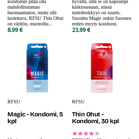
kondomin pitää olla
hyvältä, sillä se on kapeampi
mahdollisimman
kärkiosastaan, missä
huomaamaton, mutta silti
tuntoherkkyys on suurin.
luotettava. RFSU Thin Ohut
Suosittu Magic onkin Suomen
on väritön, muotoiltu...
eniten myyty kondomi.
8.99 €
23.99 €
RFSU
RFSU
Magic - Kondomi, 5
Thin Ohut -
kpl
Kondomi, 30 kpl