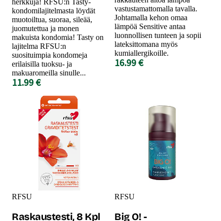
herkkuja! RFSU:n Tasty-
vastustamattomalla tavalla.
kondomilajitelmasta löydät
Johtamalla kehon omaa
muotoiltua, suoraa, sileää,
lämpöä Sensitive antaa
juomutettua ja monen
luonnollisen tunteen ja sopii
makuista kondomia! Tasty on
lateksittomana myös
lajitelma RFSU:n
kumiallergikoille.
suosituimpia kondomeja
16.99 €
erilaisilla tuoksu- ja
makuaromeilla sinulle...
11.99 €
RFSU
RFSU
Raskaustesti, 8 Kpl
Big O! -