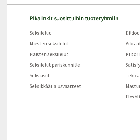
Pikalinkit suosittuihin tuoteryhmiin
Seksilelut
Dildot
Miesten seksilelut
Vibraa
Naisten seksilelut
Klitor
Seksilelut pariskunnille
Satisf
Seksiasut
Tekov
Seksikkäät alusvaatteet
Mastur
Fleshl