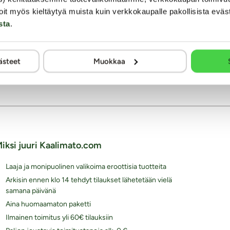
 Secrets Exotic Fruits -
on helppo tapa kokeilla jotain
oit myös kieltäytyä muista kuin verkkokaupalle pakollisista eväs
Todella herkullisen ja luonnollisen
s ja laadukas setti sopii
makuliukuvoiteet ovat pakattu ma
sta
.
myös lahjaksi pareille.
tuubeihin, joissa ne kulkevat näp
on 5 erilaista, korkealaatuista
ollen heti valmiita käyttöön, kun ta
ta...
Vesipohjaisena nämä liukuvoiteet 
kaikenlaiseen seksiin ja seksiväli
ästeet
Muokkaa
seuraksi.
13.99 €
iksi juuri Kaalimato.com
Laaja ja monipuolinen valikoima eroottisia tuotteita
Arkisin ennen klo 14 tehdyt tilaukset lähetetään vielä
samana päivänä
Aina huomaamaton paketti
Ilmainen toimitus yli 60€ tilauksiin