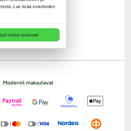
teistä. Lue lisää evästeiden
 tuoksuiset
tkakokoisiin
pärästi mukana
rve vaatii!
sopivat
neiden
Salli kaikki evästeet
Modernit maksutavat