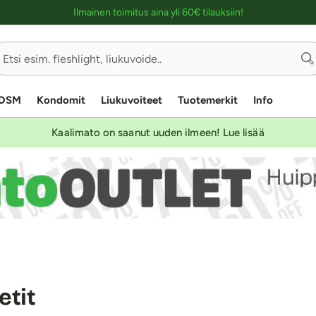
Ostoskassin kuvaus lukijalle
Ilmainen toimitus aina yli 60€ tilauksiin!
DSM
Kondomit
Liukuvoiteet
Tuotemerkit
Info
Kaalimato on saanut uuden ilmeen! Lue lisää
etit