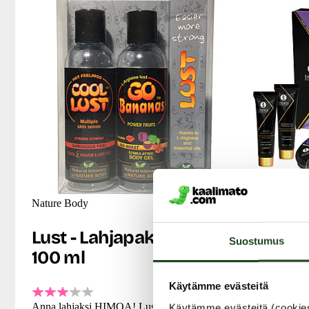
Nature Body
Shunga
Lust - Lahjapakkaus, 2 x
Geisha
Suostumus
100 ml
Collect
tuotep
Käytämme evästeitä
Anna lahjaksi HIMOA! Lust-lahjapakkaus
Käytämme evästeitä (cookie