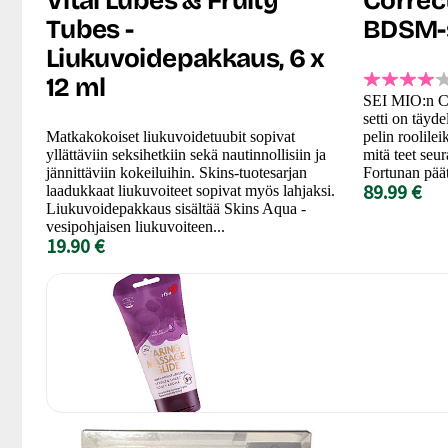
Vital Lubes & Fruity
Correct
Tubes -
BDSM-s
Liukuvoidepakkaus, 6 x
12 ml
SEI MIO:n Co
setti on täyde
Matkakokoiset liukuvoidetuubit sopivat
pelin roolilei
yllättäviin seksihetkiin sekä nautinnollisiin ja
mitä teet seu
jännittäviin kokeiluihin. Skins-tuotesarjan
Fortunan päät
89.99 €
laadukkaat liukuvoiteet sopivat myös lahjaksi.
Liukuvoidepakkaus sisältää Skins Aqua -
vesipohjaisen liukuvoiteen...
19.90 €