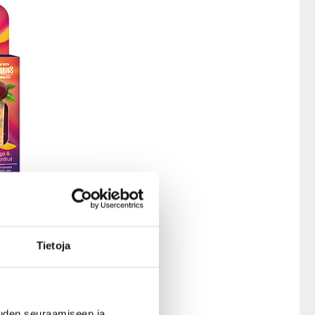
Tietoja
akkaus,
uden seuraamiseen ja