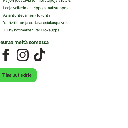
Paljon joustavia toimitustapoja alk. 0 €
Laaja valikoima helppoja maksutapoja
Asiantunteva henkilökunta
Ystävällinen ja auttava asiakaspalvelu
100% kotimainen verkkokauppa
euraa meitä somessa
Tilaa uutiskirje