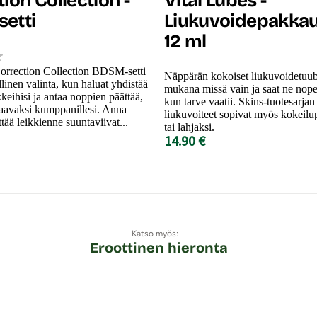
ion Collection -
Vital Lubes -
etti
Liukuvoidepakkaus
12 ml
rrection Collection BDSM-setti
Näppärän kokoiset liukuvoidetuub
llinen valinta, kun haluat yhdistää
mukana missä vain ja saat ne nope
kkeihisi ja antaa noppien päättää,
kun tarve vaatii. Skins-tuotesarja
raavaksi kumppanillesi. Anna
liukuvoiteet sopivat myös kokeil
tää leikkienne suuntaviivat...
tai lahjaksi.
14.90 €
Katso myös:
Eroottinen hieronta