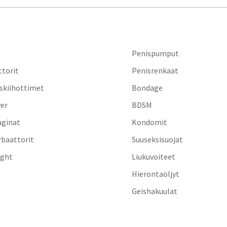
Penispumput
ttorit
Penisrenkaat
iskiihottimet
Bondage
yer
BDSM
aginat
Kondomit
baattorit
Suuseksisuojat
ight
Liukuvoiteet
Hierontaöljyt
Geishakuulat