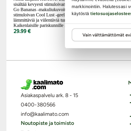
Upea Geisha's
sisältää kevyesti stimuloivan ja hyvänmakuisen
tuotepakkaus 
markkinointiin. Halutessasi v
Go Bananas -makuliukuvoiteen sekä
uutta! Tyylikä
käytöstä
tietosuojaselostee
stimuloivan Cool Lust -geelin, joka antaa
täydellisesti 
lämmittäviä ja viilentäviä tuntemuksia.
Pakkauksessa 
Kaikenlaisille pariskunnille sopivat...
Shunga-tuotet
29.99 €
39.99 €
Vain välttämättömät ev
M
Asiakaspalvelu ark. 8 - 15
0400-380566
info@kaalimato.com
Noutopiste ja toimisto