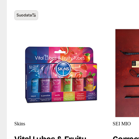
Suodata
Tuotepakkaukset ja lahjasetit
Skins
SEI MIO