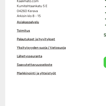
Kaalimato.com
Kumitehtaankatu 5 E
04260 Kerava
Arkisin klo 8 - 15
Asiakaspalvelu
Toimitus
S
Palautukset ja hyvitykset
Yksityisyyden suoja / tietosuoja
Lähetysseuranta
Saavutettavuusseloste
Markkinointi ja yhteistyöt