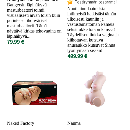
Testiryhmän testaama!
Bangersin läpinäkyvä
Nauti ainutlaatuisista
masturbaattori toimii
intiimeistä hetkistäsi tämän
visuaalisesti aivan toisin kuin
ulkoisesti kauniin ja
perinteiset ihonväriset
vastustamattoman Pamela
masturbaattorit. Tämä
seksinukke torson kanssa!
näyttävä kirkas tekovagina on
Täydellisen tiukka vagina ja
läpinäkyvä...
kiihottavan kutsuva
79.99 €
anusaukko kutsuvat Sinua
työntymään sisään!
499.99 €
Naked Factory
Nanma