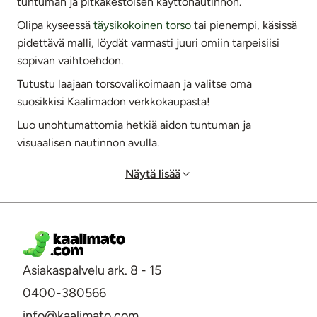
tuntuman ja pitkäkestoisen käyttönautinnon.
Olipa kyseessä
täysikokoinen torso
tai pienempi, käsissä
pidettävä malli, löydät varmasti juuri omiin tarpeisiisi
sopivan vaihtoehdon.
Tutustu laajaan torsovalikoimaan ja valitse oma
suosikkisi Kaalimadon verkkokaupasta!
Luo unohtumattomia hetkiä aidon tuntuman ja
visuaalisen nautinnon avulla.
Näytä lisää
Asiakaspalvelu ark. 8 - 15
0400-380566
info@kaalimato.com