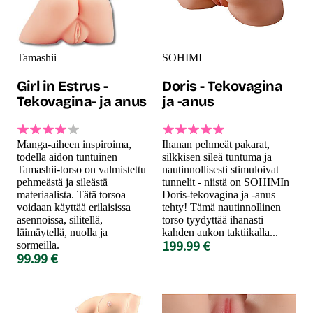
Tamashii
SOHIMI
Girl in Estrus -
Doris - Tekovagina
Tekovagina- ja anus
ja -anus
Manga-aiheen inspiroima,
Ihanan pehmeät pakarat,
todella aidon tuntuinen
silkkisen sileä tuntuma ja
Tamashii-torso on valmistettu
nautinnollisesti stimuloivat
pehmeästä ja sileästä
tunnelit - niistä on SOHIMIn
materiaalista. Tätä torsoa
Doris-tekovagina ja -anus
voidaan käyttää erilaisissa
tehty! Tämä nautinnollinen
asennoissa, silitellä,
torso tyydyttää ihanasti
läimäytellä, nuolla ja
kahden aukon taktiikalla...
199.99 €
sormeilla.
99.99 €