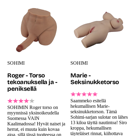
SOHIMI
SOHIMI
Roger - Torso
Marie -
tekoanuksella ja -
Seksinukketorso
peniksellä
Saammeko esitellä
hekumallisen Marie-
SOHIMIN Roger torso on
seksinukketorson. Tämä
myynnissä yksinoikeudella
Sohimi-sarjan sulotar on lähes
Suomessa VAIN
13 kiloa täyttä nautintoa! Siro
Kaalimadossa! Hyvät naiset ja
kroppa, hekumallisen
herrat, ei muuta kuin kovaa
täyteläiset rinnat, kiihottava
ajoa, sillä tässä tuotteessa on