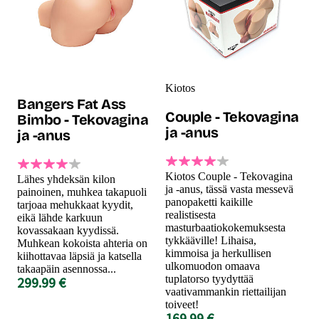
Kiotos
Bangers Fat Ass
Couple - Tekovagina
Bimbo - Tekovagina
ja -anus
ja -anus
Kiotos Couple - Tekovagina
Lähes yhdeksän kilon
ja -anus, tässä vasta messevä
painoinen, muhkea takapuoli
panopaketti kaikille
tarjoaa mehukkaat kyydit,
realistisesta
eikä lähde karkuun
masturbaatiokokemuksesta
kovassakaan kyydissä.
tykkääville! Lihaisa,
Muhkean kokoista ahteria on
kimmoisa ja herkullisen
kiihottavaa läpsiä ja katsella
ulkomuodon omaava
takaapäin asennossa...
tuplatorso tyydyttää
299.99 €
vaativammankin riettailijan
toiveet!
169.99 €