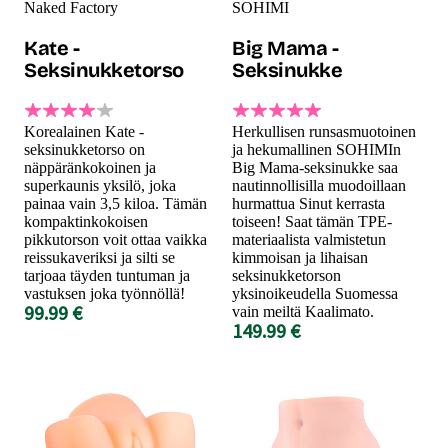
Naked Factory
SOHIMI
Kate -
Big Mama -
Seksinukketorso
Seksinukke
Korealainen Kate -
Herkullisen runsasmuotoinen
seksinukketorso on
ja hekumallinen SOHIMIn
näppäränkokoinen ja
Big Mama-seksinukke saa
superkaunis yksilö, joka
nautinnollisilla muodoillaan
painaa vain 3,5 kiloa. Tämän
hurmattua Sinut kerrasta
kompaktinkokoisen
toiseen! Saat tämän TPE-
pikkutorson voit ottaa vaikka
materiaalista valmistetun
reissukaveriksi ja silti se
kimmoisan ja lihaisan
tarjoaa täyden tuntuman ja
seksinukketorson
vastuksen joka työnnöllä!
yksinoikeudella Suomessa
99.99 €
vain meiltä Kaalimato.
149.99 €