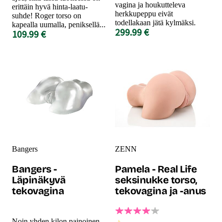
vagina ja houkutteleva
erittäin hyvä hinta-laatu-
herkkupeppu eivät
suhde! Roger torso on
todellakaan jätä kylmäksi.
kapealla uumalla, peniksellä...
299.99 €
109.99 €
Bangers
ZENN
Bangers -
Pamela - Real Life
Läpinäkyvä
seksinukke torso,
tekovagina
tekovagina ja -anus
Noin yhden kilon painoinen