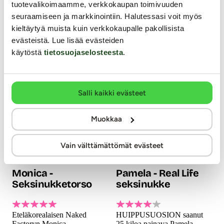
unelmoinut kahdesta
tuotevalikoimaamme, verkkokaupan toimivuuden
tämän ihmisen ihoa
vaginasta samanaikaisesti niin
maukkaasti jäljittelevään
seuraamiseen ja markkinointiin. Halutessasi voit myös
Two Girls on vastaus
anaaliin.
unelmiisi.
kieltäytyä muista kuin verkkokaupalle pakollisista
199.99 €
145.99 €
evästeistä. Lue lisää evästeiden
käytöstä
tietosuojaselosteesta
.
Salli kaikki evästeet
Muokkaa
Vain välttämättömät evästeet
Naked Factory
ZENN
Monica -
Pamela - Real Life
Seksinukketorso
seksinukke
Eteläkorealaisen Naked
HUIPPUSUOSION saanut
Factoryn Monica -
25 kiloa painava Pamela-