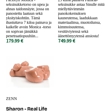
seksinukketorso on upea ja
seksinukke antaa Sinulle mitä
ahnas taidonnäyte, jossa on
miellyttävimmän
panostettu laatuun sekä
panokokemuksen
yksityiskohtiin. Tämä
kauneutensa, laadukkaan
ihastuttava 7 kiloa painava ja
materiaalinsa, muotoilunsa,
kaikelle avoin Monica -torso
kimmoisuutensa,
on sopivan jämäkkä
vesitiiviytensä sekä
penetraatiopuuhiin...
äänettömyytensä ansiosta!
179.99 €
749.99 €
ZENN
Sharon - Real Life