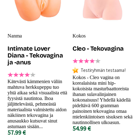
Nanma
Kokos
Intimate Lover
Cleo - Tekovagina
Diana - Tekovagina
ja -anus
Testiryhmän testaama!
Kokos - Cleo vagina on
Kätevästi kämmenien väliin
korealaisista mini hip-
mahtuva herkkupeppu tuo
kokoisista masturbaattoreista
yhtä aikaa sekä visuaalista että
ihanan sulavalinjainen
fyysistä nautintoa. Ihoa
kokonaisuus! Yhdellä kädellä
jäljittelevästä, pehmeästä
pideltävä 600 gramman
materiaalista valmistettu aidon
painoinen tekovagina omaa
näköinen tekovagina ja
mielenkiintoisen sisuksen sekä
anusaukko kutsuvat sinut
nautinnollisen ulkoasun.
astumaan sisään...
54.99 €
57.99 €