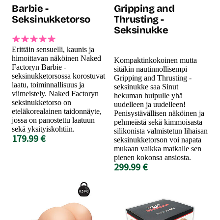
Barbie -
Gripping and
Seksinukketorso
Thrusting -
Seksinukke
Erittäin sensuelli, kaunis ja
himoittavan näköinen Naked
Kompaktinkokoinen mutta
Factoryn Barbie -
sitäkin nautinnollisempi
seksinukketorsossa korostuvat
Gripping and Thrusting -
laatu, toiminnallisuus ja
seksinukke saa Sinut
viimeistely. Naked Factoryn
hekuman huipulle yhä
seksinukketorso on
uudelleen ja uudelleen!
eteläkorealainen taidonnäyte,
Penisystävällisen näköinen ja
jossa on panostettu laatuun
pehmeästä sekä kimmoisasta
sekä yksityiskohtiin.
silikonista valmistetun lihaisan
179.99 €
seksinukketorson voi napata
mukaan vaikka matkalle sen
pienen kokonsa ansiosta.
299.99 €