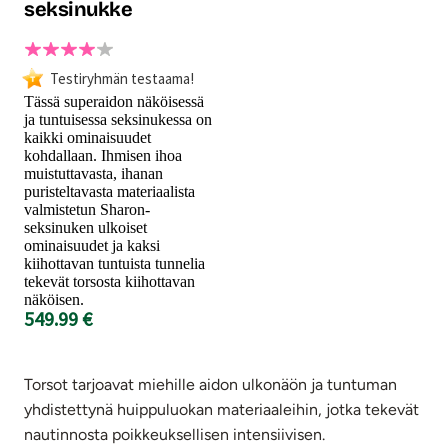
seksinukke
Testiryhmän testaama!
Tässä superaidon näköisessä
ja tuntuisessa seksinukessa on
kaikki ominaisuudet
kohdallaan. Ihmisen ihoa
muistuttavasta, ihanan
puristeltavasta materiaalista
valmistetun Sharon-
seksinuken ulkoiset
ominaisuudet ja kaksi
kiihottavan tuntuista tunnelia
tekevät torsosta kiihottavan
näköisen.
549.99 €
Torsot tarjoavat miehille aidon ulkonäön ja tuntuman
yhdistettynä huippuluokan materiaaleihin, jotka tekevät
nautinnosta poikkeuksellisen intensiivisen.