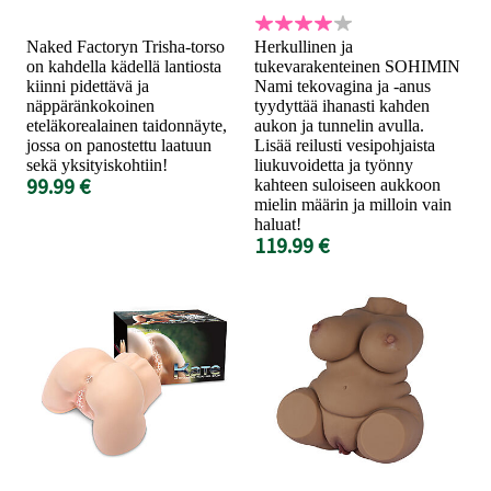
Naked Factoryn Trisha-torso
Herkullinen ja
on kahdella kädellä lantiosta
tukevarakenteinen SOHIMIN
kiinni pidettävä ja
Nami tekovagina ja -anus
näppäränkokoinen
tyydyttää ihanasti kahden
eteläkorealainen taidonnäyte,
aukon ja tunnelin avulla.
jossa on panostettu laatuun
Lisää reilusti vesipohjaista
sekä yksityiskohtiin!
liukuvoidetta ja työnny
99.99 €
kahteen suloiseen aukkoon
mielin määrin ja milloin vain
haluat!
119.99 €