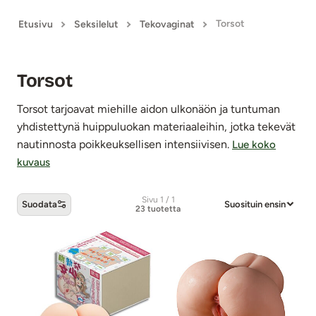
Torsot
Etusivu
Seksilelut
Tekovaginat
Torsot
Torsot tarjoavat miehille aidon ulkonäön ja tuntuman
yhdistettynä huippuluokan materiaaleihin, jotka tekevät
nautinnosta poikkeuksellisen intensiivisen.
Lue koko
kuvaus
Sivu 1 / 1
Suodata
Suosituin ensin
23 tuotetta
Torsot -tuotteet