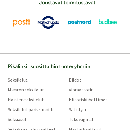
Joustavat toimitustavat
Pikalinkit suosittuihin tuoteryhmiin
Seksilelut
Dildot
Miesten seksilelut
Vibraattorit
Naisten seksilelut
Klitoriskiihottimet
Seksilelut pariskunnille
Satisfyer
Seksiasut
Tekovaginat
Seksikkäät alusvaatteet
Masturbaattorit