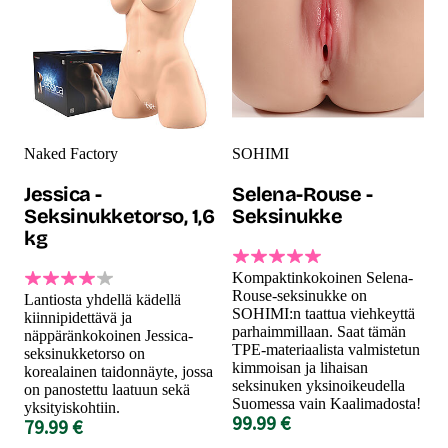
Naked Factory
SOHIMI
Jessica -
Selena-Rouse -
Seksinukketorso, 1,6
Seksinukke
kg
Kompaktinkokoinen Selena-
Rouse-seksinukke on
Lantiosta yhdellä kädellä
SOHIMI:n taattua viehkeyttä
kiinnipidettävä ja
parhaimmillaan. Saat tämän
näppäränkokoinen Jessica-
TPE-materiaalista valmistetun
seksinukketorso on
kimmoisan ja lihaisan
korealainen taidonnäyte, jossa
seksinuken yksinoikeudella
on panostettu laatuun sekä
Suomessa vain Kaalimadosta!
yksityiskohtiin.
99.99 €
79.99 €