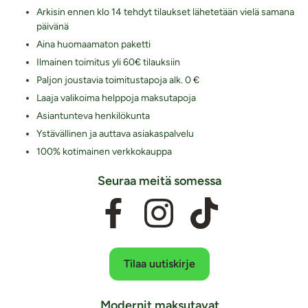
Arkisin ennen klo 14 tehdyt tilaukset lähetetään vielä samana
päivänä
Aina huomaamaton paketti
Ilmainen toimitus yli 60€ tilauksiin
Paljon joustavia toimitustapoja alk. 0 €
Laaja valikoima helppoja maksutapoja
Asiantunteva henkilökunta
Ystävällinen ja auttava asiakaspalvelu
100% kotimainen verkkokauppa
Seuraa meitä somessa
Tilaa uutiskirje
Modernit maksutavat