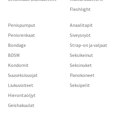
Fleshlight
Penispumput
Anaalitapit
Penisrenkaat
Siveysvyöt
Bondage
Strap-on ja valjaat
BDSM
Seksikeinut
Kondomit
Seksinuket
Suuseksisuojat
Panokoneet
Liukuvoiteet
Seksipelit
Hierontaöljyt
Geishakuulat