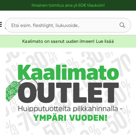
Ostoskassin kuvaus lukijalle
YKSINOIKEUS
YKSINOIKEUS
YKSINOIKEUS
YKSINOIKEUS
YKSINOIKEUS
YKSINOIKEUS
Ilmainen toimitus aina yli 60€ tilauksiin!
Kaalimato on saanut uuden ilmeen! Lue lisää