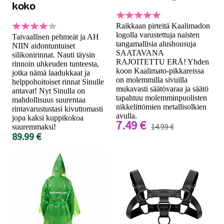
koko
Raikkaan pirteitä Kaalimadon
logolla varustettuja naisten
Taivaallisen pehmeät ja AH
tangamallisia alushousuja
NIIN aidontuntuiset
SAATAVANA
silikonirinnat. Nauti täysin
RAJOITETTU ERÄ! Yhden
rinnoin uhkeuden tunteesta,
koon Kaalimato-pikkareissa
jotka nämä laadukkaat ja
on molemmilla sivuilla
helppohoitoiset rinnat Sinulle
mukavasti säätövaraa ja säätö
antavat! Nyt Sinulla on
tapahtuu molemminpuolisten
mahdollisuus suurentaa
nikkelittömien metallisolkien
rintavarustustasi kivuttomasti
avulla.
jopa kaksi kuppikokoa
7.49 €
14.99 €
suuremmaksi!
89.99 €