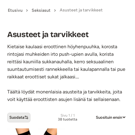
Asusteet ja tarvikkeet
Etusivu
Seksiasut
Asusteet ja tarvikkeet
Kietaise kaulaasi eroottinen höyhenpuuhka, korosta
rintojasi muhkeiden irto push-upien avulla, korista
reittäsi kauniilla sukkanauhalla, kerro seksuaalinen
suuntautumisesti rannekkeella tai kaulapannalla tai pue
raikkaat eroottiset sukat jalkaasi....
Täältä löydät monenlaisia asusteita ja tarvikkeita, joita
voit käyttää eroottisten asujen lisänä tai sellaisenaan.
Sivu 1 / 1
Suodata
Suosituin ensin
38 tuotetta
Asusteet ja tarvikkeet -tuotteet