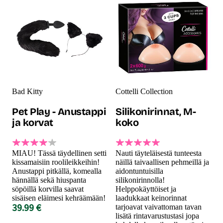
Bad Kitty
Cottelli Collection
Pet Play - Anustappi
Silikonirinnat, M-
ja korvat
koko
MIAU! Tässä täydellinen setti
Nauti täyteläisestä tunteesta
kissamaisiin roolileikkeihin!
näillä taivaallisen pehmeillä ja
Anustappi pitkällä, komealla
aidontuntuisilla
hännällä sekä hiuspanta
silikonirinnolla!
söpöillä korvilla saavat
Helppokäyttöiset ja
sisäisen eläimesi kehräämään!
laadukkaat keinorinnat
39.99 €
tarjoavat vaivattoman tavan
lisätä rintavarustustasi jopa