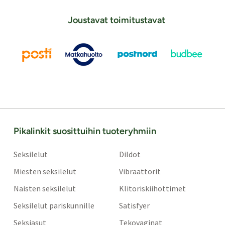
Joustavat toimitustavat
Pikalinkit suosittuihin tuoteryhmiin
Seksilelut
Dildot
Miesten seksilelut
Vibraattorit
Naisten seksilelut
Klitoriskiihottimet
Seksilelut pariskunnille
Satisfyer
Seksiasut
Tekovaginat