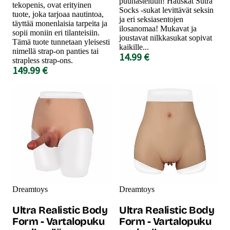
puuhasteluun! Hauskat Sutra
tekopenis, ovat erityinen
Socks -sukat levittävät seksin
tuote, joka tarjoaa nautintoa,
ja eri seksiasentojen
täyttää monenlaisia tarpeita ja
ilosanomaa! Mukavat ja
sopii moniin eri tilanteisiin.
joustavat nilkkasukat sopivat
Tämä tuote tunnetaan yleisesti
kaikille...
nimellä strap-on panties tai
14.99 €
strapless strap-ons.
149.99 €
Dreamtoys
Dreamtoys
Ultra Realistic Body
Ultra Realistic Body
Form - Vartalopuku
Form - Vartalopuku