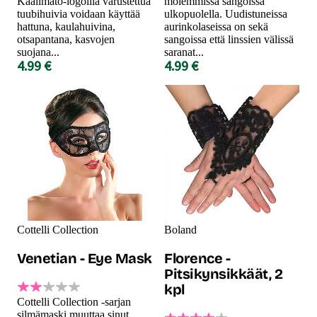
Kaalimato-logoilla varustettua
molemmissa sangoissa
tuubihuivia voidaan käyttää
ulkopuolella. Uudistuneissa
hattuna, kaulahuivina,
aurinkolaseissa on sekä
otsapantana, kasvojen
sangoissa että linssien välissä
suojana...
saranat...
4.99 €
4.99 €
Cottelli Collection
Boland
Venetian - Eye Mask
Florence -
Pitsikynsikkäät, 2
kpl
Cottelli Collection -sarjan
silmämaski muuttaa sinut