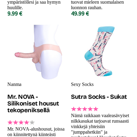
ympäristöllesi ja saa hymyn
tuovat mieleen suomalaisen
huulille.
luonnon rauhan.
9.99 €
49.99 €
Nanma
Sexy Socks
Mr. NOVA -
Sutra Socks - Sukat
Silikoniset housut
tekopeniksellä
Nämä raikkaan vaaleasävyiset
nilkkasukat tarjoavat runsaasti
vinkkejä yhteisiin
Mr. NOVA-alushousut, joissa
"jumppahetkiin" ja
on kiinnitettynä kiinteästi