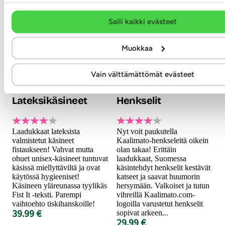
Salli kaikki evästeet
Muokkaa
Vain välttämättömät evästeet
Fist It
Kaalimato
Lateksikäsineet
Henkselit
Laadukkaat lateksista
Nyt voit paukutella
valmistetut käsineet
Kaalimato-henkseleitä oikein
fistaukseen! Vahvat mutta
olan takaa! Erittäin
ohuet unisex-käsineet tuntuvat
laadukkaat, Suomessa
käsissä miellyttäviltä ja ovat
käsintehdyt henkselit kestävät
käytössä hygieeniset!
katseet ja saavat huumorin
Käsineen yläreunassa tyylikäs
hersymään. Valkoiset ja tutun
Fist It -teksti. Parempi
vihreillä Kaalimato.com-
vaihtoehto tiskihanskoille!
logoilla varustetut henkselit
39.99 €
sopivat arkeen...
29.99 €