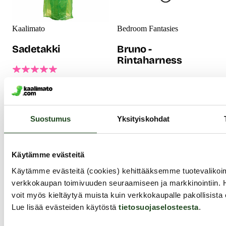
Kaalimato
Bedroom Fantasies
Sadetakki
Bruno -
Rintaharness
SAATAVANA
RAJOITETTU ERÄ!
Bulldog-mallinen rintaharness
Raikkaan vihreä Kaalimato-
on maskuliininen ja todella
sadetakki on erittäin
seksikäs varustus BDSM-
käytöllinen asuste Suomen
henkiseen seksiin.
Suostumus
Yksityiskohdat
kesässä. Tämä
Vegaanisesta keinonahasta
kertakäyttösadetakki on 0,035
valmistetut valjaat ovat
cm paksu eli huomattavasti
tyylikkään näköiset ja
paksumpi kuin yleensä
kestävät.
Käytämme evästeitä
27.99 €
kertakäyttösadetakit ovat ja
39.99 €
Käytämme evästeitä (cookies) kehittääksemme tuotevalik
siksi se kestää useita
käyttökertoja!
verkkokaupan toimivuuden seuraamiseen ja markkinointiin. 
7.99 €
voit myös kieltäytyä muista kuin verkkokaupalle pakollisista 
Lue lisää evästeiden käytöstä
tietosuojaselosteesta
.