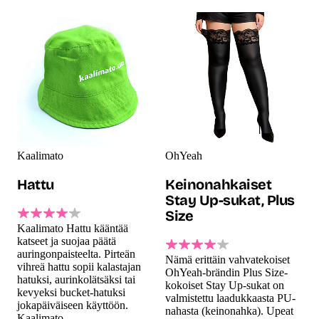
Kaalimato
OhYeah
Hattu
Keinonahkaiset
Stay Up-sukat, Plus
Size
Kaalimato Hattu kääntää
katseet ja suojaa päätä
auringonpaisteelta. Pirteän
Nämä erittäin vahvatekoiset
vihreä hattu sopii kalastajan
OhYeah-brändin Plus Size-
hatuksi, aurinkolätsäksi tai
kokoiset Stay Up-sukat on
kevyeksi bucket-hatuksi
valmistettu laadukkaasta PU-
jokapäiväiseen käyttöön.
nahasta (keinonahka). Upeat
Kaalimato.