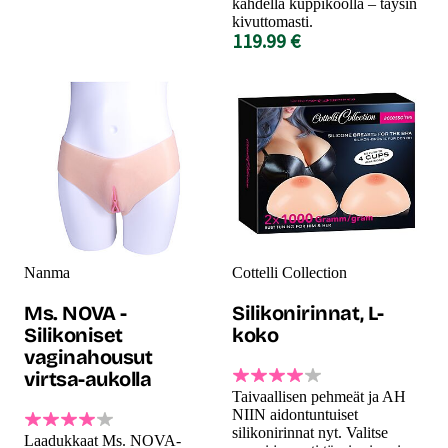
kahdella kuppikoolla – täysin
kivuttomasti.
119.99 €
Nanma
Cottelli Collection
Ms. NOVA -
Silikonirinnat, L-
Silikoniset
koko
vaginahousut
virtsa-aukolla
Taivaallisen pehmeät ja AH
NIIN aidontuntuiset
silikonirinnat nyt. Valitse
Laadukkaat Ms. NOVA-