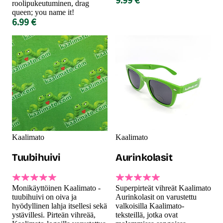
roolipukeutuminen, drag
queen; you name it!
6.99 €
Kaalimato
Kaalimato
Tuubihuivi
Aurinkolasit
Monikäyttöinen Kaalimato -
Superpirteät vihreät Kaalimato
tuubihuivi on oiva ja
Aurinkolasit on varustettu
hyödyllinen lahja itsellesi sekä
valkoisilla Kaalimato-
ystävillesi. Pirteän vihreää,
teksteillä, jotka ovat