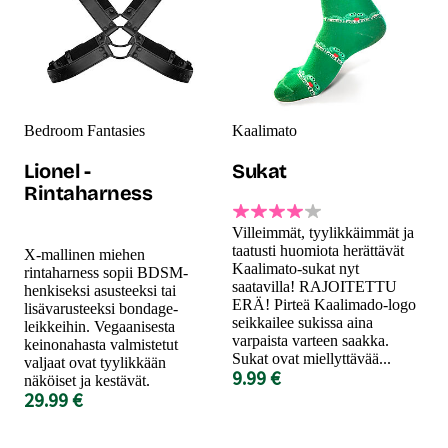
Bedroom Fantasies
Kaalimato
Lionel -
Sukat
Rintaharness
Villeimmät, tyylikkäimmät ja
taatusti huomiota herättävät
X-mallinen miehen
Kaalimato-sukat nyt
rintaharness sopii BDSM-
saatavilla! RAJOITETTU
henkiseksi asusteeksi tai
ERÄ! Pirteä Kaalimado-logo
lisävarusteeksi bondage-
seikkailee sukissa aina
leikkeihin. Vegaanisesta
varpaista varteen saakka.
keinonahasta valmistetut
Sukat ovat miellyttävää...
valjaat ovat tyylikkään
9.99 €
näköiset ja kestävät.
29.99 €