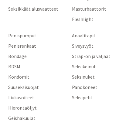
Seksikkäät alusvaatteet
Masturbaattorit
Fleshlight
Penispumput
Anaalitapit
Penisrenkaat
Siveysvyöt
Bondage
Strap-on ja valjaat
BDSM
Seksikeinut
Kondomit
Seksinuket
Suuseksisuojat
Panokoneet
Liukuvoiteet
Seksipelit
Hierontaöljyt
Geishakuulat