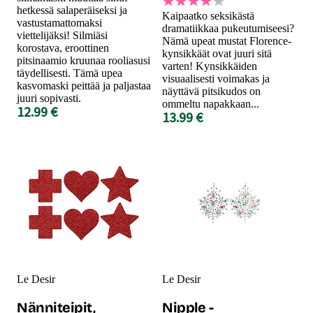
hetkessä salaperäiseksi ja
Kaipaatko seksikästä
vastustamattomaksi
dramatiikkaa pukeutumiseesi?
viettelijäksi! Silmiäsi
Nämä upeat mustat Florence-
korostava, eroottinen
kynsikkäät ovat juuri sitä
pitsinaamio kruunaa rooliasusi
varten! Kynsikkäiden
täydellisesti. Tämä upea
visuaalisesti voimakas ja
kasvomaski peittää ja paljastaa
näyttävä pitsikudos on
juuri sopivasti.
ommeltu napakkaan...
12.99 €
13.99 €
Le Desir
Le Desir
Nänniteipit,
Nipple -