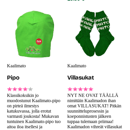
Kaalimato
Kaalimato
Pipo
Villasukat
Klassikoksikin jo
NYT NE OVAT TÄÄLLÄ
muodostunut Kaalimato-pipo
nimittäin Kaalimadon ihan
on pirteä ilmestys
omat VILLASUKAT! Pitkän
katukuvassa, jolla erotut
suunnitteluprosessin ja
varmasti joukosta! Mukavan
koeponnistusten jälkeen
tuntuinen Kaalimato-pipo tuo
tuppaa tulemaan priimaa!
aitoa iloa itsellesi ja
Kaalimadon vihreät villasukat