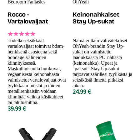
Bedroom Fantasies
OhYeah
Rocco -
Keinonahkaiset
Vartalovaljaat
Stay Up-sukat
Todella seksikkäät
Nämä erittäin vahvatekoiset
vartalovaljaat toimivat bdsm-
OhYeah-brändin Stay Up-
henkisenä asusteena sekä
sukat on valmistettu
bondage-välineiden
laadukkaasta PU-nahasta
kiinnityksessä.
(keinonahka). Upeat ja
Maskuliinisuutta huokuvat,
"paksut" Stay Up-sukat
vegaanisesta keinonahasta
tarjoavat säärillesi tyylikästä ja
valmistetut vartalovaljaat ovat
seksikästä ilmettä pitkäksi
tyylikkään mustat ja niiden
aikaa.
24.99 €
metallirenkaisiin voidaan
kiinnittää vaikka käsikahleet
tai talutushihna.
39.99 €