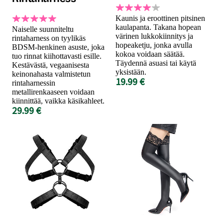
Kaunis ja eroottinen pitsinen
kaulapanta. Takana hopean
Naiselle suunniteltu
värinen lukkokiinnitys ja
rintaharness on tyylikäs
hopeaketju, jonka avulla
BDSM-henkinen asuste, joka
kokoa voidaan säätää.
tuo rinnat kiihottavasti esille.
Täydennä asuasi tai käytä
Kestävästä, vegaanisesta
yksistään.
keinonahasta valmistetun
19.99 €
rintaharnessin
metallirenkaaseen voidaan
kiinnittää, vaikka käsikahleet.
29.99 €