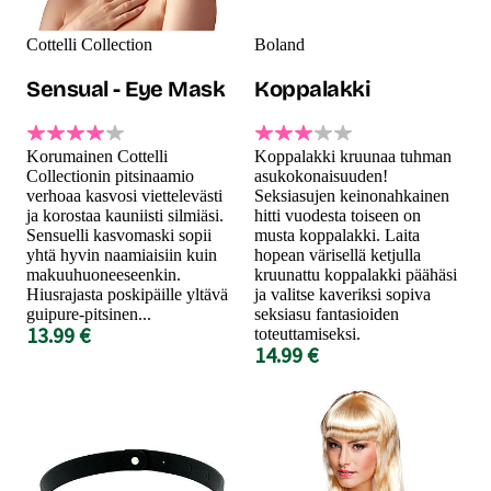
Cottelli Collection
Boland
Sensual - Eye Mask
Koppalakki
Korumainen Cottelli
Koppalakki kruunaa tuhman
Collectionin pitsinaamio
asukokonaisuuden!
verhoaa kasvosi viettelevästi
Seksiasujen keinonahkainen
ja korostaa kauniisti silmiäsi.
hitti vuodesta toiseen on
Sensuelli kasvomaski sopii
musta koppalakki. Laita
yhtä hyvin naamiaisiin kuin
hopean värisellä ketjulla
makuuhuoneeseenkin.
kruunattu koppalakki päähäsi
Hiusrajasta poskipäille yltävä
ja valitse kaveriksi sopiva
guipure-pitsinen...
seksiasu fantasioiden
13.99 €
toteuttamiseksi.
14.99 €