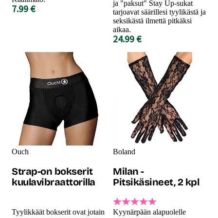
ja "paksut" Stay Up-sukat
7.99 €
tarjoavat säärillesi tyylikästä ja
seksikästä ilmettä pitkäksi
aikaa.
24.99 €
Ouch
Boland
Strap-on bokserit
Milan -
kuulavibraattorilla
Pitsikäsineet, 2 kpl
Tyylikkäät bokserit ovat jotain
Kyynärpään alapuolelle