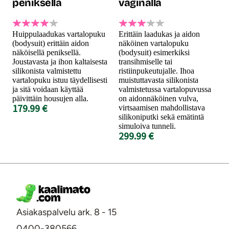
peniksellä
vaginalla
Huippulaadukas vartalopuku
Erittäin laadukas ja aidon
(bodysuit) erittäin aidon
näköinen vartalopuku
näköisellä peniksellä.
(bodysuit) esimerkiksi
Joustavasta ja ihon kaltaisesta
transihmiselle tai
silikonista valmistettu
ristiinpukeutujalle. Ihoa
vartalopuku istuu täydellisesti
muistuttavasta silikonista
ja sitä voidaan käyttää
valmistetussa vartalopuvussa
päivittäin housujen alla.
on aidonnäköinen vulva,
179.99 €
virtsaamisen mahdollistava
silikoniputki sekä emätintä
simuloiva tunneli.
299.99 €
Asiakaspalvelu ark. 8 - 15
0400-380566