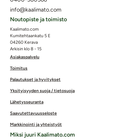
info@kaalimato.com
Noutopiste ja toimisto
Kaalimato.com
Kumitehtaankatu 5 E
04260 Kerava
Arkisin klo 8 - 15
Asiakaspalvelu
Toimitus
Palautukset ja hyvitykset
Yksityisyyden suoja / tietosuoja
Lähetysseuranta
Saavutettavuusseloste
Markkinointi ja yhteistyöt
Miksi juuri Kaalimato.com