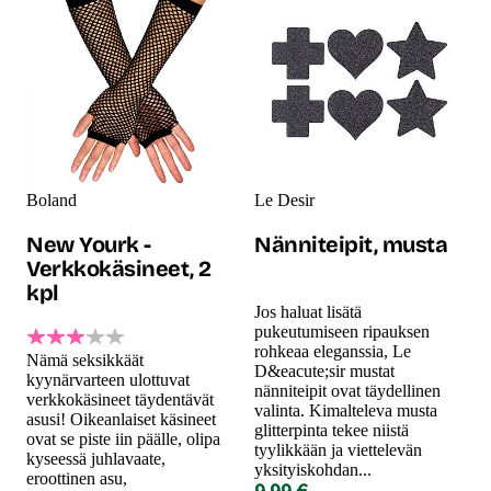
Boland
Le Desir
New Yourk -
Nänniteipit, musta
Verkkokäsineet, 2
kpl
Jos haluat lisätä
pukeutumiseen ripauksen
rohkeaa eleganssia, Le
Nämä seksikkäät
D&eacute;sir mustat
kyynärvarteen ulottuvat
nänniteipit ovat täydellinen
verkkokäsineet täydentävät
valinta. Kimalteleva musta
asusi! Oikeanlaiset käsineet
glitterpinta tekee niistä
ovat se piste iin päälle, olipa
tyylikkään ja viettelevän
kyseessä juhlavaate,
yksityiskohdan...
eroottinen asu,
9.99 €