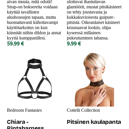
aivan muuta, mitä odotit!
ulottuvat ihastuttavan
Strap-on boksereita voidaan
glamöörit, mustat pitsikäsineet
käyttää tavallisten
on tehty joustavasta ja
alushousujen tapaan, mutta
kukkakuvioisesta guipure-
huomattavasti kiihottavampi
pitsistä. Oikeanlaiset käsineet
käyttötarkoitus on kun
kruunaavat lookin, olipa
kiinnität niihin dildon ja annat
kyseessä millainen
kyytiä kumppanillesi.
pukeutuminen tahansa.
59.99 €
9.99 €
Bedroom Fantasies
Cottelli Collection
Chiara -
Pitsinen kaulapanta
Rintaharness