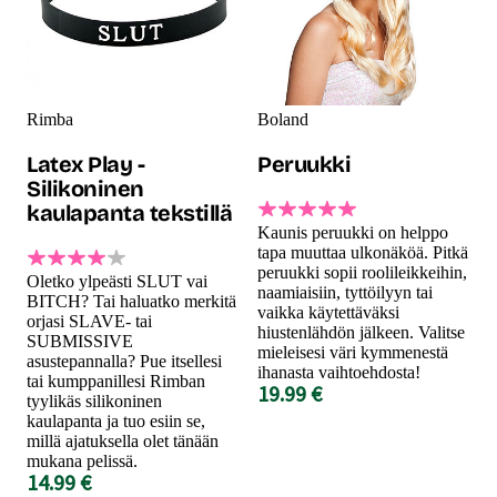
Rimba
Boland
Latex Play -
Peruukki
Silikoninen
kaulapanta tekstillä
Kaunis peruukki on helppo
tapa muuttaa ulkonäköä. Pitkä
peruukki sopii roolileikkeihin,
Oletko ylpeästi SLUT vai
naamiaisiin, tyttöilyyn tai
BITCH? Tai haluatko merkitä
vaikka käytettäväksi
orjasi SLAVE- tai
hiustenlähdön jälkeen. Valitse
SUBMISSIVE
mieleisesi väri kymmenestä
asustepannalla? Pue itsellesi
ihanasta vaihtoehdosta!
tai kumppanillesi Rimban
19.99 €
tyylikäs silikoninen
kaulapanta ja tuo esiin se,
millä ajatuksella olet tänään
mukana pelissä.
14.99 €