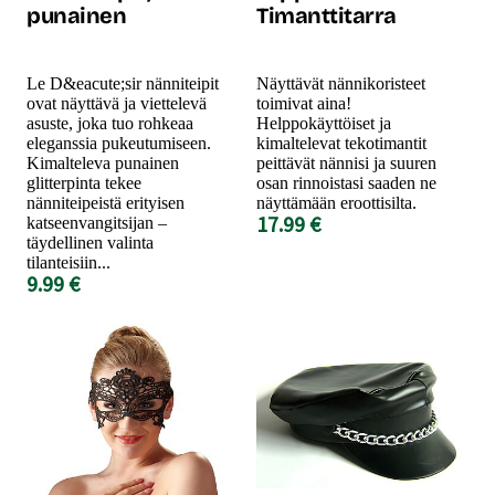
punainen
Timanttitarra
Le D&eacute;sir nänniteipit
Näyttävät nännikoristeet
ovat näyttävä ja viettelevä
toimivat aina!
asuste, joka tuo rohkeaa
Helppokäyttöiset ja
eleganssia pukeutumiseen.
kimaltelevat tekotimantit
Kimalteleva punainen
peittävät nännisi ja suuren
glitterpinta tekee
osan rinnoistasi saaden ne
nänniteipeistä erityisen
näyttämään eroottisilta.
17.99 €
katseenvangitsijan –
täydellinen valinta
tilanteisiin...
9.99 €