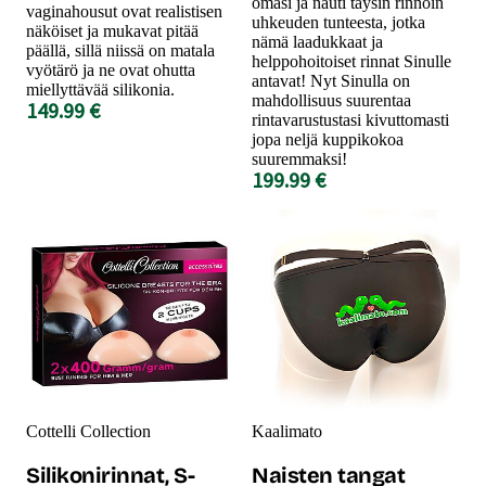
omasi ja nauti täysin rinnoin
vaginahousut ovat realistisen
uhkeuden tunteesta, jotka
näköiset ja mukavat pitää
nämä laadukkaat ja
päällä, sillä niissä on matala
helppohoitoiset rinnat Sinulle
vyötärö ja ne ovat ohutta
antavat! Nyt Sinulla on
miellyttävää silikonia.
mahdollisuus suurentaa
149.99 €
rintavarustustasi kivuttomasti
jopa neljä kuppikokoa
suuremmaksi!
199.99 €
Cottelli Collection
Kaalimato
Silikonirinnat, S-
Naisten tangat