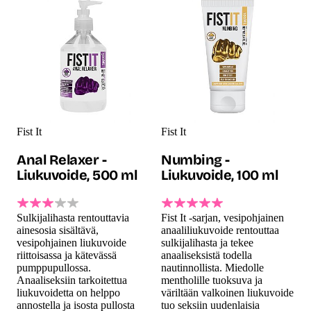
Fist It
Fist It
Anal Relaxer -
Numbing -
Liukuvoide, 500 ml
Liukuvoide, 100 ml
Sulkijalihasta rentouttavia
Fist It -sarjan, vesipohjainen
ainesosia sisältävä,
anaaliliukuvoide rentouttaa
vesipohjainen liukuvoide
sulkijalihasta ja tekee
riittoisassa ja kätevässä
anaaliseksistä todella
pumppupullossa.
nautinnollista. Miedolle
Anaaliseksiin tarkoitettua
mentholille tuoksuva ja
liukuvoidetta on helppo
väriltään valkoinen liukuvoide
annostella ja isosta pullosta
tuo seksiin uudenlaisia