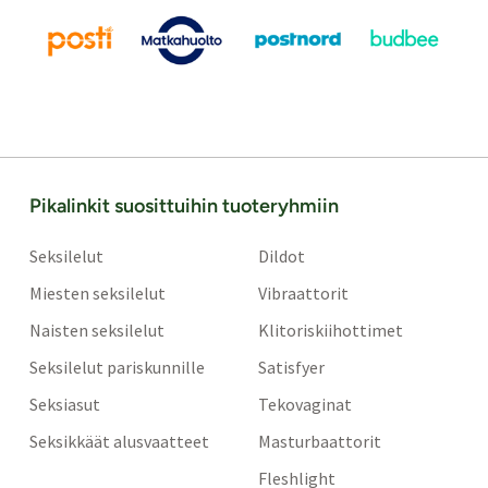
Pikalinkit suosittuihin tuoteryhmiin
Seksilelut
Dildot
Miesten seksilelut
Vibraattorit
Naisten seksilelut
Klitoriskiihottimet
Seksilelut pariskunnille
Satisfyer
Seksiasut
Tekovaginat
Seksikkäät alusvaatteet
Masturbaattorit
Fleshlight