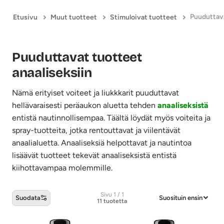
Etusivu
Muut tuotteet
Stimuloivat tuotteet
Puuduttavat tuotteet
anaaliseksiin
Nämä erityiset voiteet ja liukkkarit puuduttavat
hellävaraisesti peräaukon aluetta tehden
anaaliseksistä
entistä nautinnollisempaa. Täältä löydät myös voiteita ja
spray-tuotteita, jotka rentouttavat ja viilentävät
anaalialuetta. Anaaliseksiä helpottavat ja nautintoa
lisäävät tuotteet tekevät anaaliseksistä entistä
kiihottavampaa molemmille.
Sivu 1 / 1
Suodata
Suosituin ensin
11 tuotetta
Puuduttavat tuotteet anaaliseksiin -tuot