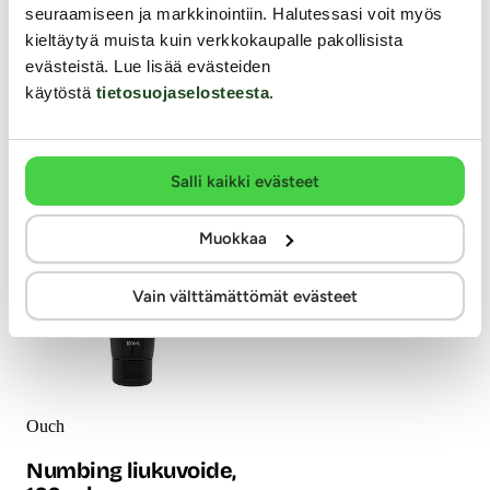
ainesosia tehden anaaliseksistä
runsaasti panthenolia ja aloe
seuraamiseen ja markkinointiin. Halutessasi voit myös
miellyttävää ja nautinnollista.
veraa, jotka rentouttavat ja
kieltäytyä muista kuin verkkokaupalle pakollisista
Miedolle mentholille tuoksuva
tekevät anaalialueen ihosta,
evästeistä. Lue lisää evästeiden
ja väriltään valkoinen
limakalvosta ja kudoksista
liukuvoide tuo seksiin
joustavampia. Suihke
käytöstä
tietosuojaselosteesta
.
uudenlaisia tuntemuksia ja
vähentää tehokkaasti liiallista
kiihottavaa nautintoa.
herkkyyttä ja auttaa sinua
19.99 €
nauttimaan enemmän.
19.99 €
Salli kaikki evästeet
Muokkaa
Vain välttämättömät evästeet
Ouch
Numbing liukuvoide,