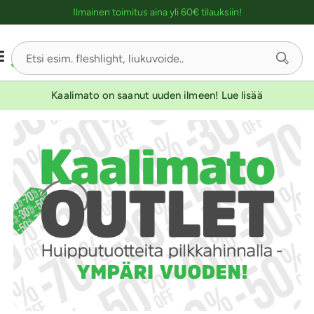
Ostoskassin kuvaus lukijalle
Ilmainen toimitus aina yli 60€ tilauksiin!
Kaalimato on saanut uuden ilmeen! Lue lisää