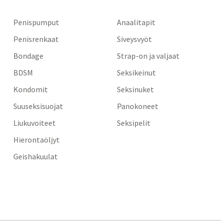
Penispumput
Anaalitapit
Penisrenkaat
Siveysvyöt
Bondage
Strap-on ja valjaat
BDSM
Seksikeinut
Kondomit
Seksinuket
Suuseksisuojat
Panokoneet
Liukuvoiteet
Seksipelit
Hierontaöljyt
Geishakuulat