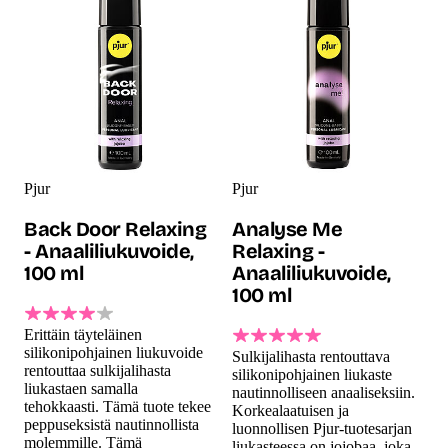
Pjur
Pjur
Back Door Relaxing
Analyse Me
- Anaaliliukuvoide,
Relaxing -
100 ml
Anaaliliukuvoide,
100 ml
Erittäin täyteläinen
silikonipohjainen liukuvoide
Sulkijalihasta rentouttava
rentouttaa sulkijalihasta
silikonipohjainen liukaste
liukastaen samalla
nautinnolliseen anaaliseksiin.
tehokkaasti. Tämä tuote tekee
Korkealaatuisen ja
peppuseksistä nautinnollista
luonnollisen Pjur-tuotesarjan
molemmille. Tämä
liukasteessa on jojobaa, joka