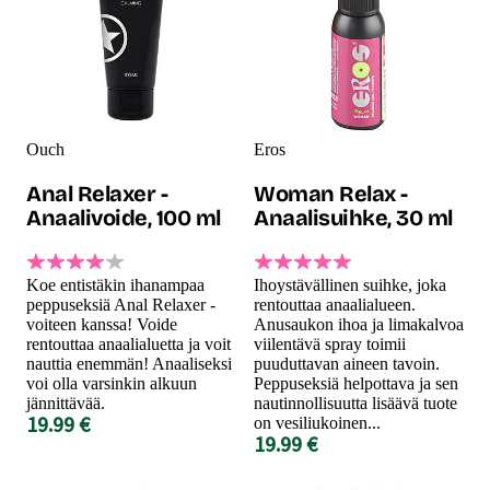
Ouch
Eros
Anal Relaxer -
Woman Relax -
Anaalivoide, 100 ml
Anaalisuihke, 30 ml
Koe entistäkin ihanampaa
Ihoystävällinen suihke, joka
peppuseksiä Anal Relaxer -
rentouttaa anaalialueen.
voiteen kanssa! Voide
Anusaukon ihoa ja limakalvoa
rentouttaa anaalialuetta ja voit
viilentävä spray toimii
nauttia enemmän! Anaaliseksi
puuduttavan aineen tavoin.
voi olla varsinkin alkuun
Peppuseksiä helpottava ja sen
jännittävää.
nautinnollisuutta lisäävä tuote
19.99 €
on vesiliukoinen...
19.99 €