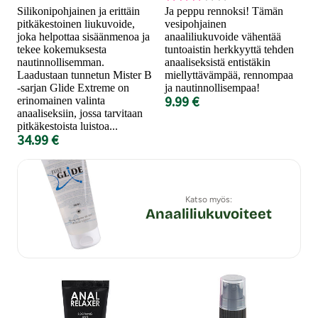
Silikonipohjainen ja erittäin
Ja peppu rennoksi! Tämän
pitkäkestoinen liukuvoide,
vesipohjainen
joka helpottaa sisäänmenoa ja
anaaliliukuvoide vähentää
tekee kokemuksesta
tuntoaistin herkkyyttä tehden
nautinnollisemman.
anaaliseksistä entistäkin
Laadustaan tunnetun Mister B
miellyttävämpää, rennompaa
-sarjan Glide Extreme on
ja nautinnollisempaa!
9.99 €
erinomainen valinta
anaaliseksiin, jossa tarvitaan
pitkäkestoista luistoa...
34.99 €
Katso myös:
Anaaliliukuvoiteet