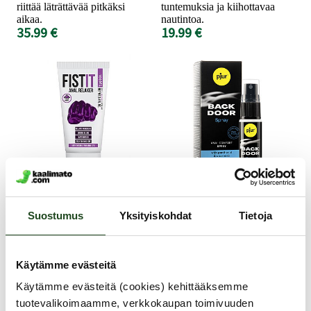
riittää läträttävää pitkäksi
tuntemuksia ja kiihottavaa
aikaa.
nautintoa.
35.99 €
19.99 €
Fist It
Pjur
Suostumus
Yksityiskohdat
Tietoja
Anal Relaxer -
Back Door Anal
Liukuvoide, 100 ml
Comfort -
Anaalisuihke, 20 ml
Käytämme evästeitä
Fist It -sarjan, vesipohjainen
Käytämme evästeitä (cookies) kehittääksemme
anaaliliukuvoide sisältää
Laadukas, anaaliseksiin
tuotevalikoimaamme, verkkokaupan toimivuuden
sulkijalihasta rentouttavia
tarkoitettu suihke sisältää