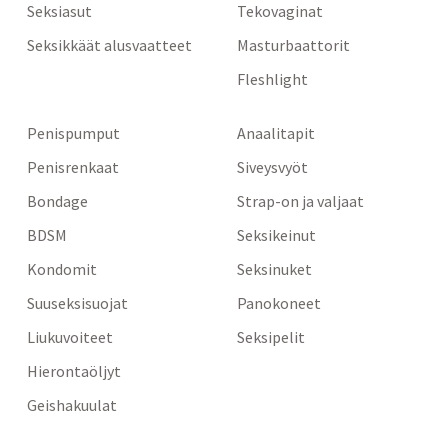
Seksiasut
Tekovaginat
Seksikkäät alusvaatteet
Masturbaattorit
Fleshlight
Penispumput
Anaalitapit
Penisrenkaat
Siveysvyöt
Bondage
Strap-on ja valjaat
BDSM
Seksikeinut
Kondomit
Seksinuket
Suuseksisuojat
Panokoneet
Liukuvoiteet
Seksipelit
Hierontaöljyt
Geishakuulat