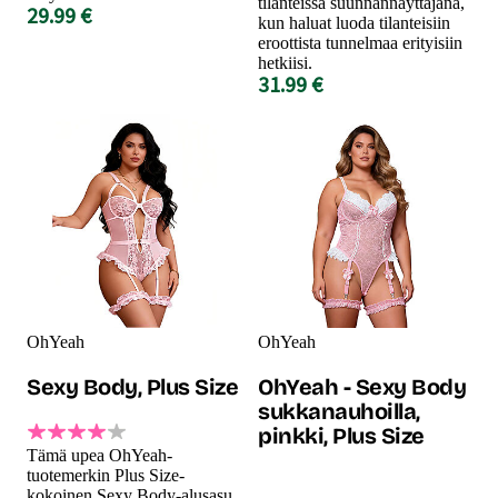
tilanteissa suunnannäyttäjänä,
29.99 €
kun haluat luoda tilanteisiin
eroottista tunnelmaa erityisiin
hetkiisi.
31.99 €
OhYeah
OhYeah
Sexy Body, Plus Size
OhYeah - Sexy Body
sukkanauhoilla,
pinkki, Plus Size
Tämä upea OhYeah-
tuotemerkin Plus Size-
kokoinen Sexy Body-alusasu