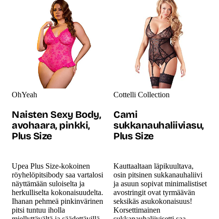
OhYeah
Cottelli Collection
Naisten Sexy Body,
Cami
avohaara, pinkki,
sukkanauhaliiviasu,
Plus Size
Plus Size
Upea Plus Size-kokoinen
Kauttaaltaan läpikuultava,
röyhelöpitsibody saa vartalosi
osin pitsinen sukkanauhaliivi
näyttämään suloiselta ja
ja asuun sopivat minimalistiset
herkulliselta kokonaisuudelta.
avostringit ovat tyrmäävän
Ihanan pehmeä pinkinvärinen
seksikäs asukokonaisuus!
pitsi tuntuu iholla
Korsettimainen
miellyttävältä ja säädettävillä
sukkanauhaliivisetti saa