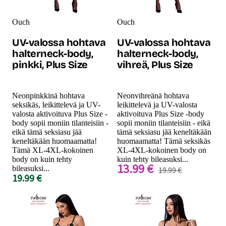
Ouch
Ouch
UV-valossa hohtava
UV-valossa hohtava
halterneck-body,
halterneck-body,
pinkki, Plus Size
vihreä, Plus Size
Neonpinkkinä hohtava
Neonvihreänä hohtava
seksikäs, leikittelevä ja UV-
leikittelevä ja UV-valosta
valosta aktivoituva Plus Size -
aktivoituva Plus Size -body
body sopii moniin tilanteisiin -
sopii moniin tilanteisiin - eikä
eikä tämä seksiasu jää
tämä seksiasu jää keneltäkään
keneltäkään huomaamatta!
huomaamatta! Tämä seksikäs
Tämä XL-4XL-kokoinen
XL-4XL-kokoinen body on
body on kuin tehty
kuin tehty bileasuksi...
13.99 €
bileasuksi...
19.99 €
19.99 €