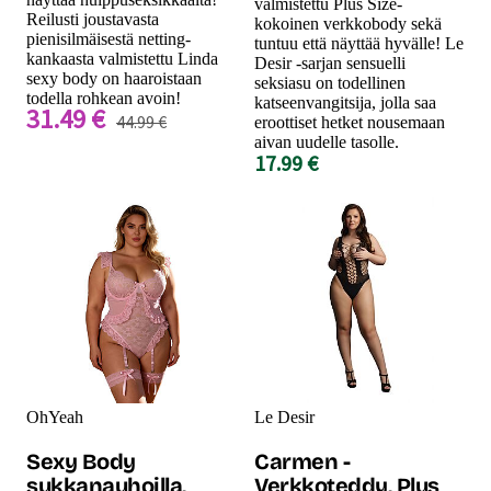
valmistettu Plus Size-
Reilusti joustavasta
kokoinen verkkobody sekä
pienisilmäisestä netting-
tuntuu että näyttää hyvälle! Le
kankaasta valmistettu Linda
Desir -sarjan sensuelli
sexy body on haaroistaan
seksiasu on todellinen
todella rohkean avoin!
katseenvangitsija, jolla saa
31.49 €
44.99 €
eroottiset hetket nousemaan
aivan uudelle tasolle.
17.99 €
OhYeah
Le Desir
Sexy Body
Carmen -
sukkanauhoilla,
Verkkoteddy, Plus