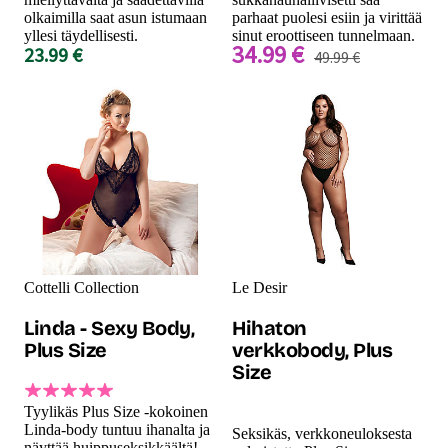
olkaimilla saat asun istumaan
parhaat puolesi esiin ja virittää
yllesi täydellisesti.
sinut eroottiseen tunnelmaan.
34.99 €
23.99 €
49.99 €
Cottelli Collection
Le Desir
Linda - Sexy Body,
Hihaton
Plus Size
verkkobody, Plus
Size
Tyylikäs Plus Size -kokoinen
Linda-body tuntuu ihanalta ja
Seksikäs, verkkoneuloksesta
näyttää huippuseksikkäältä!