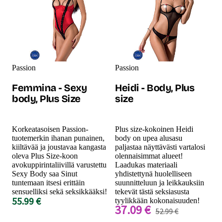
Passion
Passion
Femmina - Sexy
Heidi - Body, Plus
body, Plus Size
size
Korkeatasoisen Passion-
Plus size-kokoinen Heidi
tuotemerkin ihanan punainen,
body on upea alusasu
kiiltävää ja joustavaa kangasta
paljastaa näyttävästi vartalosi
oleva Plus Size-koon
olennaisimmat alueet!
avokuppirintaliivillä varustettu
Laadukas materiaali
Sexy Body saa Sinut
yhdistettynä huolelliseen
tuntemaan itsesi erittäin
suunnitteluun ja leikkauksiin
sensuelliksi sekä seksikkääksi!
tekevät tästä seksiasusta
55.99 €
tyylikkään kokonaisuuden!
37.09 €
52.99 €