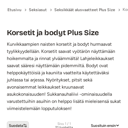
Kor
Etusivu
Seksiasut
Seksikkäät alusvaatteet Plus Size
Korsetit ja bodyt Plus Size
Kurvikkaampien naisten korsetit ja bodyt hurmaavat
tyylikkyydellään. Korsetit saavat vyötärön näyttämään
hoikemmalta ja rinnat ylväämmältä! Lahjeleikkaukset
saavat sääresi näyttämään pidemmiltä. Bodyt ovat
helppokäyttöisiä ja kauniita vaatteita käytettäväksi
juhlassa tai arjessa. Nyöritykset, pitsit sekä
avonaisemmat leikkaukset kruunaavat
asukokonaisuuden! Sukkanauhaliivi -ominaisuudella
varustettuihin asuihin on helppo lisätä mieleisensä sukat
viimeistelemään lopputuloksen!
Sivu 1 / 1
Suodata
Suosituin ensin
21 tuotetta