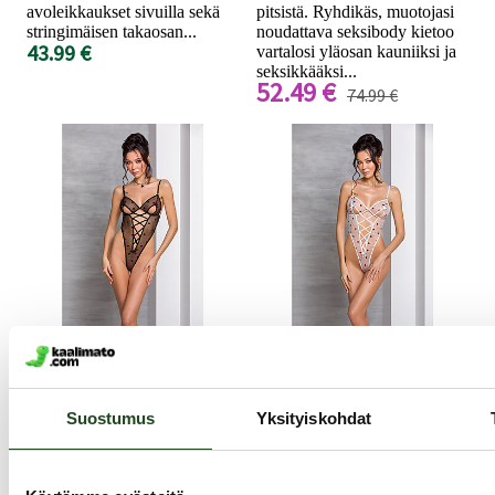
avoleikkaukset sivuilla sekä
pitsistä. Ryhdikäs, muotojasi
stringimäisen takaosan...
noudattava seksibody kietoo
43.99 €
vartalosi yläosan kauniiksi ja
seksikkääksi...
52.49 €
74.99 €
Passion
Passion
Lovelia - Body,
Lovelia - Body,
musta, Plus Size
valkoinen, Plus Size
Suostumus
Yksityiskohdat
Uhkeammille naisille
Puolalaisen tehtaan käsityönä