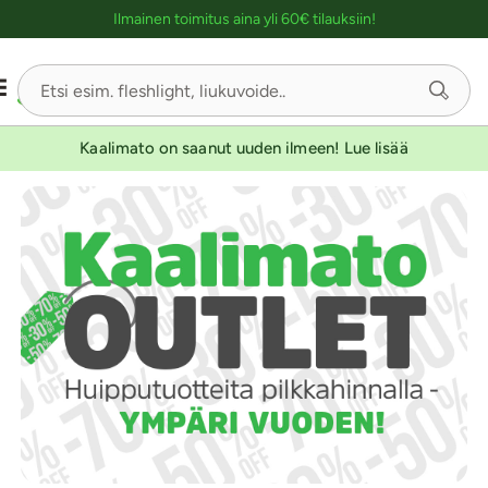
Ostoskassin kuvaus lukijalle
UUTUUSTUOTE
Ilmainen toimitus aina yli 60€ tilauksiin!
-30
-30
-30
-30
-30
-30
Kaalimato on saanut uuden ilmeen! Lue lisää