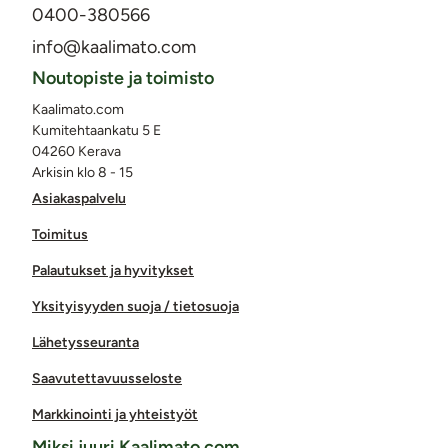
0400-380566
info@kaalimato.com
Noutopiste ja toimisto
Kaalimato.com
Kumitehtaankatu 5 E
04260 Kerava
Arkisin klo 8 - 15
Asiakaspalvelu
Toimitus
Palautukset ja hyvitykset
Yksityisyyden suoja / tietosuoja
Lähetysseuranta
Saavutettavuusseloste
Markkinointi ja yhteistyöt
Miksi juuri Kaalimato.com