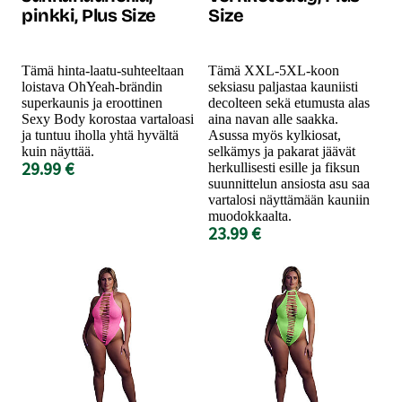
pinkki, Plus Size
Size
Tämä hinta-laatu-suhteeltaan
Tämä XXL-5XL-koon
loistava OhYeah-brändin
seksiasu paljastaa kauniisti
superkaunis ja eroottinen
decolteen sekä etumusta alas
Sexy Body korostaa vartaloasi
aina navan alle saakka.
ja tuntuu iholla yhtä hyvältä
Asussa myös kylkiosat,
kuin näyttää.
selkämys ja pakarat jäävät
29.99 €
herkullisesti esille ja fiksun
suunnittelun ansiosta asu saa
vartalosi näyttämään kauniin
muodokkaalta.
23.99 €