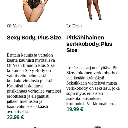
OhYeah
Le Desir
Sexy Body, Plus Size
Pitkähihainen
verkkobody, Plus
Size
Erittäin kaunis ja vartalon
kaaria kauniisti myötäilevä
OhYeah-brändin Plus Size-
Le Desir -sarjan näyttävä Plus
kokoinen Sexy Body on
Size-kokoinen verkkobody ei
valmistettu pehmeästä
jätä ketään kylmäksi!
kukkakuvioidusta pitsistä.
Seksikkään viettelevä musta
Kauniisti laskeutuva
verkkobody on seksiasu, joka
pitsikangas verhoilee vartalosi
sopii myös erilaisten
eroottisesti ja elegantisti
asukokonaisuuksien
jättäen miehustan ja
kruunuksi. Verkkomainen...
haaravälin seksikkäästi
19.99 €
avonaiseksi.
23.99 €