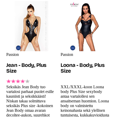
Passion
Passion
Jean - Body, Plus
Loona - Body, Plus
Size
Size
Seksikäs Jean Body tuo
XXL/XXXL-koon Loona
vartalosi parhaat puolet esille
body Plus Size sexybody
kauniisti ja seksikkäästi!
antaa vartalollesi sen
Niskan takaa solmittava
ansaitseman huomion. Loona
seksikäs Plus size -kokoinen
body on valmistettu
Jean Body omaa avaran
keinonahasta sekä ylellisen
decoltee-aukon, suurehkot
tuntuisesta, kukkakuvioidusta