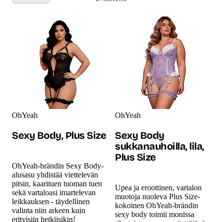
Korsetit ja bodyt Plus Size -tuotteet
OhYeah
OhYeah
Sexy Body, Plus Size
Sexy Body
sukkanauhoilla, lila,
Plus Size
OhYeah-brändin Sexy Body-
alusasu yhdistää viettelevän
pitsin, kaarituen tuoman tuen
Upea ja eroottinen, vartalon
sekä vartaloasi imartelevan
muotoja nuoleva Plus Size-
leikkauksen - täydellinen
kokoinen OhYeah-brändin
valinta niin arkeen kuin
sexy body toimii monissa
erityisiin hetkiisikin!