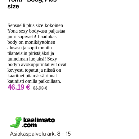
size
Sensuelli plus size-kokoinen
Yona sexy body-asu paljastaa
juuri sopivasti! Laadukas
body on monikäyttöinen
alusasu ja sopii moniin
tilanteisiin piristäjäksi ja
tunnelman luojaksi! Sexy
bodyn avokuppirintaliivit ovat
kevyesti topatut ja niissä on
kaarituet pitämässä rinnat
kauniisti omilla paikoillaan.
46.19 €
65.99 €
Asiakaspalvelu ark. 8 - 15