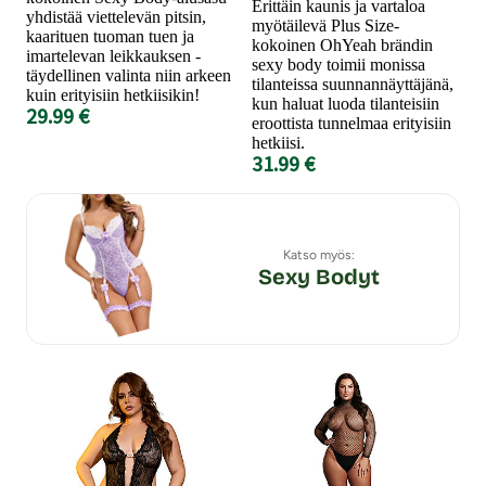
Erittäin kaunis ja vartaloa
yhdistää viettelevän pitsin,
myötäilevä Plus Size-
kaarituen tuoman tuen ja
kokoinen OhYeah brändin
imartelevan leikkauksen -
sexy body toimii monissa
täydellinen valinta niin arkeen
tilanteissa suunnannäyttäjänä,
kuin erityisiin hetkiisikin!
kun haluat luoda tilanteisiin
29.99 €
eroottista tunnelmaa erityisiin
hetkiisi.
31.99 €
Katso myös:
Sexy Bodyt