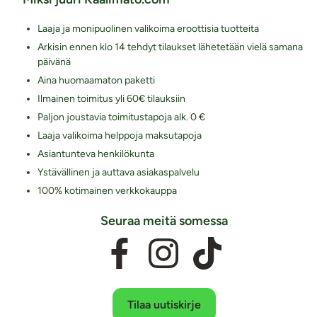
Laaja ja monipuolinen valikoima eroottisia tuotteita
Arkisin ennen klo 14 tehdyt tilaukset lähetetään vielä samana
päivänä
Aina huomaamaton paketti
Ilmainen toimitus yli 60€ tilauksiin
Paljon joustavia toimitustapoja alk. 0 €
Laaja valikoima helppoja maksutapoja
Asiantunteva henkilökunta
Ystävällinen ja auttava asiakaspalvelu
100% kotimainen verkkokauppa
Seuraa meitä somessa
Tilaa uutiskirje