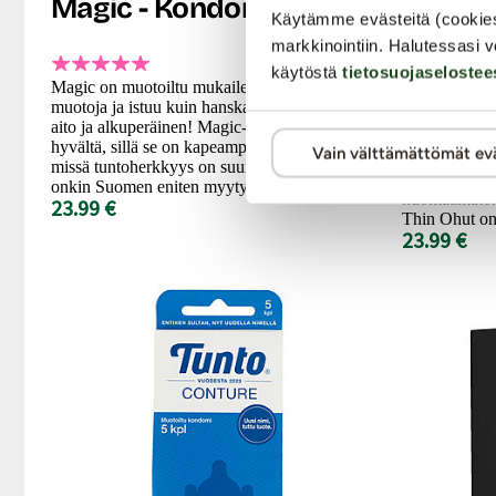
Magic - Kondomi, 30 kpl
Thin O
Käytämme evästeitä (cookie
kpl
markkinointiin. Halutessasi v
käytöstä
tietosuojaselostee
Magic on muotoiltu mukailemaan kehon
muotoja ja istuu kuin hanska! RFSU Magic -
RFSU Thin O
aito ja alkuperäinen! Magic-kondomi tuntuu
tavallista oh
hyvältä, sillä se on kapeampi kärkiosastaan,
Vain välttämättömät ev
läheisemmän 
missä tuntoherkkyys on suurin. Suosittu Magic
mielestä kon
onkin Suomen eniten myyty kondomi.
huomaamaton,
23.99 €
Thin Ohut on 
23.99 €