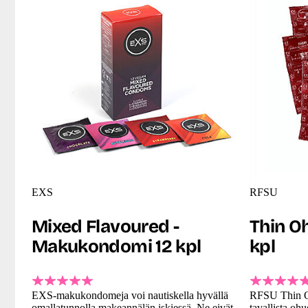
EXS
RFSU
Mixed Flavoured -
Thin O
Makukondomi 12 kpl
kpl
EXS-makukondomeja voi nautiskella hyvällä
RFSU Thin O
omallatunnolla makeannälän iskiessä. Ne eivät
tavallista oh