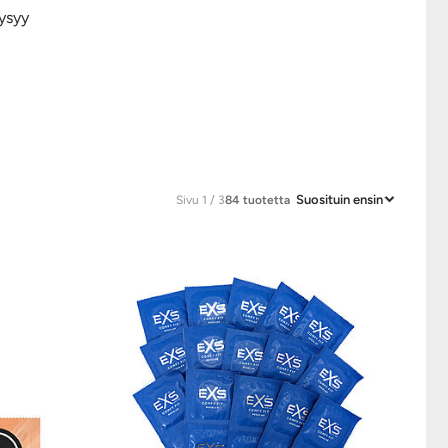
ysyy
Suosituin ensin
Sivu 1 / 3
84 tuotetta