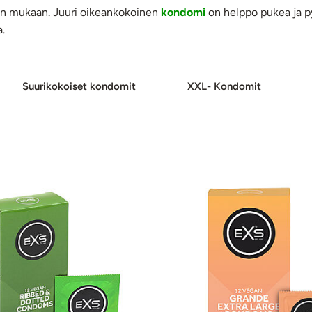
koon mukaan. Juuri oikeankokoinen
kondomi
on helppo pukea ja p
.
Suurikokoiset kon­do­mit
XXL- Kondomit