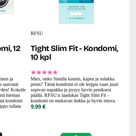
RFSU
mi, 12
Tight Slim Fit - Kondomi,
10 kpl
inen ja
Mies, onko Sinulla kaunis, kapea ja solakka
 saavutat
penis? Tämä kondomi ei ole lerppu vaan juuri
den! Kokeile
sopivan napakka ja pysyy hyvin peniksesi
omi hieman
päällä. RFSU:n laadukas Tight Slim Fit -
ämä kondomi
kondomi on mukavan tiukka ja hyvin istuva.
9.99 €
lppo rullata