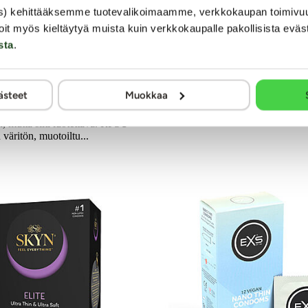
hut - Kondomi, 30
Regular - Kondomi,
s) kehittääksemme tuotevalikoimaamme, verkkokaupan toimivu
oit myös kieltäytyä muista kuin verkkokaupalle pakollisista eväs
sta
.
Anatomisesti muotoiltu Pasante Re
kondomi on päästään pyöristetty ja 
hut on nimensä mukaisesti
peniksen muotoa. Tilavampi kond
uempi kortsu, joka takaa
lisää nautinnollista tunnetta ja ko
ästeet
Muokkaa
kokemuksen. Kaikille, joiden
hyvin peniksen päällä.
domin pitää olla mahdollisimman
7.99 €
 mutta silti luotettava. RFSU
väritön, muotoiltu...