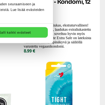
 12 kpl
Extra Safe - Kondomi, 12
uden seuraamiseen ja
kpl
teistä. Lue lisää evästeiden
gular -
se jäljittelee
Ekstrapaksu, ekstraliukas, ekstraturvallinen!
omin kärki
Tavallista paksumpi, laadukas extraliukastettu
ndomi istuu
Salli kaikki evästeet
kortsu. Tämä kaveri soveltuu hyvin myös
anaaliseksiin! Pasante Extra Safe on lateksista
valmistettu suora, läpinäkyvä ja säiliöllä
varustettu vegaanikondomi.
8.99 €