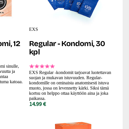
EXS
mi, 12
Regular - Kondomi, 30
kpl
i sinulle,
uutta ja
EXS Regular -kondomit tarjoavat luotettavan
antaa
suojan ja mukavan istuvuuden. Regular-
ntuma katoaa.
kondomille on ominaista anatomisesti istuva
muoto, jossa on levennetty kärki. Siksi tämä
kortsu on helppo ottaa käyttöön aina ja joka
paikassa.
14.99 €