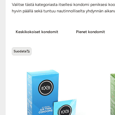
Valitse tästä kategoriasta itsellesi kondomi peniksesi 
hyvin päällä sekä tuntuu nautinnolliselta yhdynnän aikana
Keskikokoiset kon­do­mit
Pienet kondomit
Suodata
Kondomin koko -tuotteet