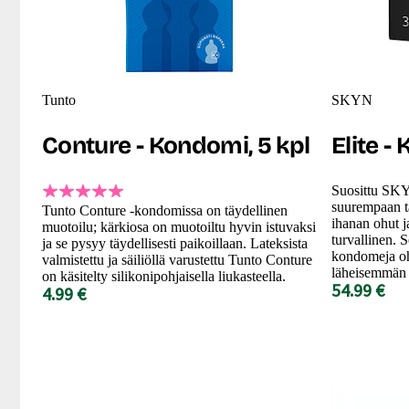
Tunto
SKYN
Conture - Kondomi, 5 kpl
Elite -
Suosittu SKY
suurempaan t
Tunto Conture -kondomissa on täydellinen
ihanan ohut j
muotoilu; kärkiosa on muotoiltu hyvin istuvaksi
turvallinen.
ja se pysyy täydellisesti paikoillaan. Lateksista
kondomeja oh
valmistettu ja säiliöllä varustettu Tunto Conture
läheisemmän 
on käsitelty silikonipohjaisella liukasteella.
54.99 €
4.99 €