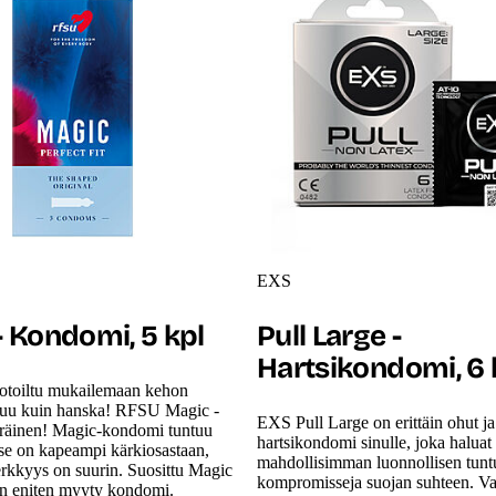
EXS
- Kondomi, 5 kpl
Pull Large -
Hartsikondomi, 6 
toiltu mukailemaan kehon
stuu kuin hanska! RFSU Magic -
EXS Pull Large on erittäin ohut ja
peräinen! Magic-kondomi tuntuu
hartsikondomi sinulle, joka haluat
ä se on kapeampi kärkiosastaan,
mahdollisimman luonnollisen tun
erkkyys on suurin. Suosittu Magic
kompromisseja suojan suhteen. V
n eniten myyty kondomi.