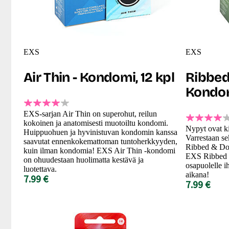
EXS
EXS
Air Thin - Kondomi, 12 kpl
Ribbed
Kondom
EXS-sarjan Air Thin on superohut, reilun
kokoinen ja anatomisesti muotoiltu kondomi.
Nypyt ovat ki
Huippuohuen ja hyvinistuvan kondomin kanssa
Varrestaan se
saavutat ennenkokemattoman tuntoherkkyyden,
Ribbed & Dot
kuin ilman kondomia! EXS Air Thin -kondomi
EXS Ribbed &
on ohuudestaan huolimatta kestävä ja
osapuolelle i
luotettava.
aikana!
7.99 €
7.99 €