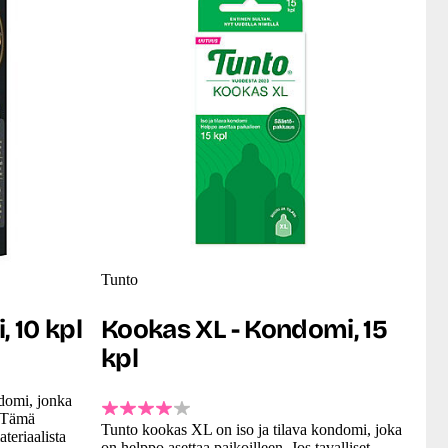
Tunto
, 10 kpl
Kookas XL - Kondomi, 15
kpl
domi, jonka
! Tämä
Tunto kookas XL on iso ja tilava kondomi, joka
eriaalista
on helppo asettaa paikoilleen. Jos tavalliset