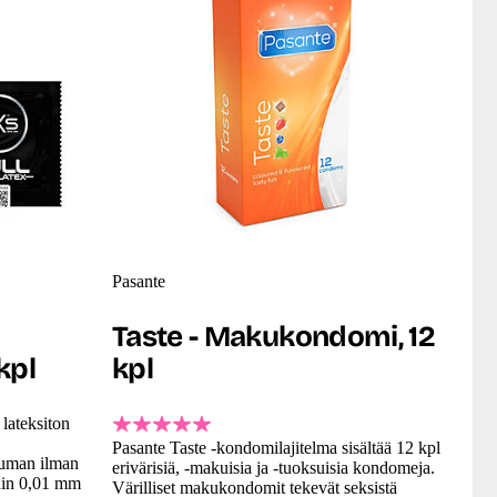
Pasante
Taste - Makukondomi, 12
kpl
kpl
 lateksiton
Pasante Taste -kondomilajitelma sisältää 12 kpl
tuman ilman
erivärisiä, -makuisia ja -tuoksuisia kondomeja.
ain 0,01 mm
Värilliset makukondomit tekevät seksistä