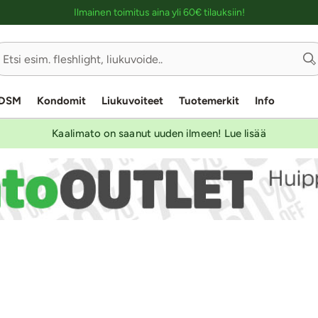
Ostoskassin kuvaus lukijalle
Ilmainen toimitus aina yli 60€ tilauksiin!
Sivu
1/3
DSM
Kondomit
Liukuvoiteet
Tuotemerkit
Info
Kaalimato on saanut uuden ilmeen! Lue lisää