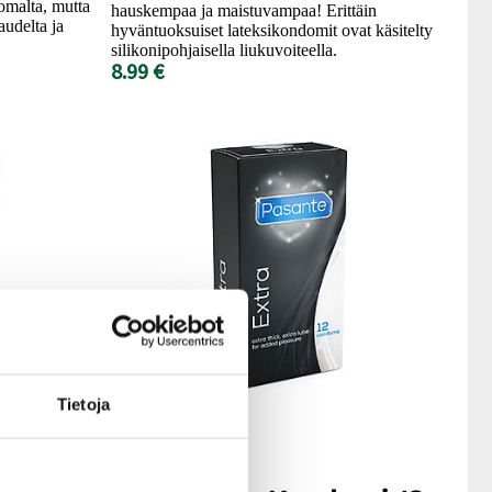
malta, mutta
hauskempaa ja maistuvampaa! Erittäin
audelta ja
hyväntuoksuiset lateksikondomit ovat käsitelty
silikonipohjaisella liukuvoiteella.
8.99 €
Tietoja
Pasante