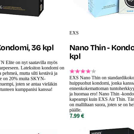
EXS
 Kondomi, 36 kpl
Nano Thin - Kondo
kpl
N Elite on nyt saatavilla myös
arpeeseen. Lateksiton kondomi on
a pehmeä, mutta silti kestävä ja
EXS Nano Thin on standardikoko
 Se on 20% muita SKYN-
huippuohut kondomi, jonka kanssa
uempi, joten se antaa vieläkin
ennenkokemattoman tuntoherkkyy
tunteen kumppanisi kanssa!
ja huomaa ero! Nano Thin -kond
kapeampi kuin EXS Air Thin. T
on malliltaan suora, joten se on he
päälle.
7.99 €