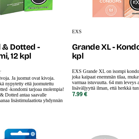
EXS
 & Dotted -
Grande XL - Kondo
i, 12 kpl
kpl
EXS Grande XL on isompi kondom
joka kaipaat enemmän tilaa, mukav
voja. Ja juomut ovat kivoja.
varmaa istuvuutta. 64 mm leveys 
kä nypytetty että juomutettu
lisäväljyyttä ilman, että herkkä tu
ted -kondomi tarjoaa molempia!
7.99 €
 Dotted antaa saavalle
hanaa lisästimulaatiota yhdynnän