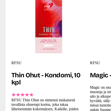
RFSU
RFSU
Thin Ohut - Kondomi, 10
Magic 
kpl
Magic on muo
muotoja ja i
aito ja alku
RFSU Thin Ohut on nimensä mukaisesti
hyvältä, sill
tavallista ohuempi kortsu, joka takaa
missä tuntoh
läheisemmän kokemuksen. Kaikille, joiden
onkin Suome