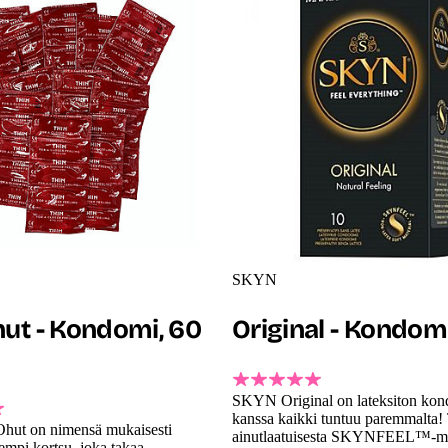
SKYN
hut - Kondomi, 60
Original - Kondomi
SKYN Original on lateksiton kon
kanssa kaikki tuntuu paremmalta
hut on nimensä mukaisesti
ainutlaatuisesta SKYNFEEL™-mat
uempi kortsu, joka takaa