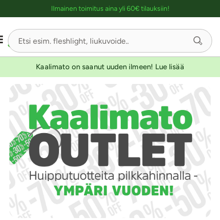
Ostoskassin kuvaus lukijalle
Ilmainen toimitus aina yli 60€ tilauksiin!
Kaalimato on saanut uuden ilmeen! Lue lisää