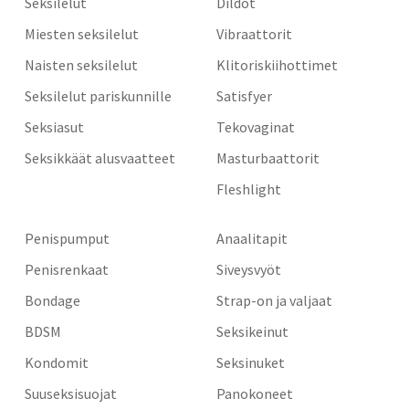
Seksilelut
Dildot
Miesten seksilelut
Vibraattorit
Naisten seksilelut
Klitoriskiihottimet
Seksilelut pariskunnille
Satisfyer
Seksiasut
Tekovaginat
Seksikkäät alusvaatteet
Masturbaattorit
Fleshlight
Penispumput
Anaalitapit
Penisrenkaat
Siveysvyöt
Bondage
Strap-on ja valjaat
BDSM
Seksikeinut
Kondomit
Seksinuket
Suuseksisuojat
Panokoneet