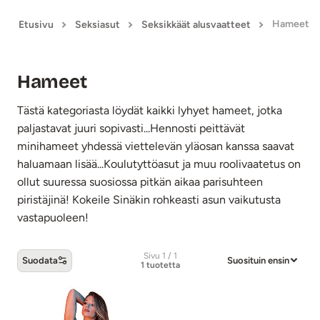
Hameet
Etusivu
Seksiasut
Seksikkäät alusvaatteet
Hameet
Tästä kategoriasta löydät kaikki lyhyet hameet, jotka
paljastavat juuri sopivasti...Hennosti peittävät
minihameet yhdessä viettelevän yläosan kanssa saavat
haluamaan lisää...Koulutyttöasut ja muu roolivaatetus on
ollut suuressa suosiossa pitkän aikaa parisuhteen
piristäjinä! Kokeile Sinäkin rohkeasti asun vaikutusta
vastapuoleen!
Sivu 1 / 1
Suodata
Suosituin ensin
1 tuotetta
Hameet -tuotteet