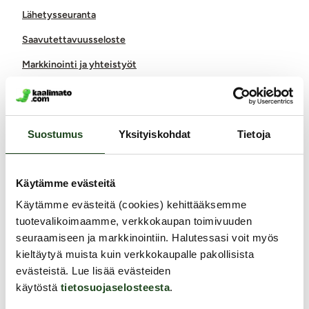
Lähetysseuranta
Saavutettavuusseloste
Markkinointi ja yhteistyöt
Miksi juuri Kaalimato.com
Laaja ja monipuolinen valikoima eroottisia tuotteita
Arkisin ennen klo 14 tehdyt tilaukset lähetetään vielä samana
Suostumus
Yksityiskohdat
Tietoja
päivänä
Aina huomaamaton paketti
Käytämme evästeitä
Ilmainen toimitus yli 60€ tilauksiin
Paljon joustavia toimitustapoja alk. 0 €
Käytämme evästeitä (cookies) kehittääksemme
Laaja valikoima helppoja maksutapoja
tuotevalikoimaamme, verkkokaupan toimivuuden
Asiantunteva henkilökunta
seuraamiseen ja markkinointiin. Halutessasi voit myös
kieltäytyä muista kuin verkkokaupalle pakollisista
Ystävällinen ja auttava asiakaspalvelu
evästeistä. Lue lisää evästeiden
100% kotimainen verkkokauppa
käytöstä
tietosuojaselosteesta
.
Seuraa meitä somessa