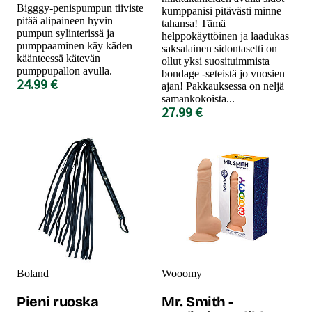
Bigggy-penispumpun tiiviste
kumppanisi pitävästi minne
pitää alipaineen hyvin
tahansa! Tämä
pumpun sylinterissä ja
helppokäyttöinen ja laadukas
pumppaaminen käy käden
saksalainen sidontasetti on
käänteessä kätevän
ollut yksi suosituimmista
pumppupallon avulla.
bondage -seteistä jo vuosien
24.99 €
ajan! Pakkauksessa on neljä
samankokoista...
27.99 €
Boland
Wooomy
Pieni ruoska
Mr. Smith -