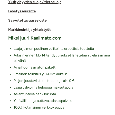
Yksityisyyden suoja / tietosuoja
Lähetysseuranta
Saavutettavuusseloste
Markkinointi ja yhteistyöt
Miksi juuri Kaalimato.com
Laaja ja monipuolinen valikoima eroottisia tuotteita
Arkisin ennen klo 14 tehdyt tilaukset lähetetään vielä samana
päivänä
Aina huomaamaton paketti
Ilmainen toimitus yli 60€ tilauksiin
Paljon joustavia toimitustapoja alk. 0 €
Laaja valikoima helppoja maksutapoja
Asiantunteva henkilökunta
Ystävällinen ja auttava asiakaspalvelu
100% kotimainen verkkokauppa