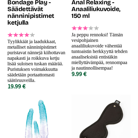
Bondage Play -
Anal Relaxing -
Säädettävät
Anaaliliukuvoide,
nänninipistimet
150 ml
ketjulla
Ja peppu rennoksi! Tämän
vesipohjainen
Tyylikkäät ja laadukkaat,
anaaliliukuvoide vähentää
metalliset nänninipistimet
tuntoaistin herkkyyttä tehden
puristavat nännejä kiihottavan
anaaliseksistä entistäkin
napakasti ja roikkuva ketju
miellyttävämpää, rennompaa
lisää suloisen tuskan määrää.
ja nautinnollisempaa!
Puristuksen voimakkuutta
9.99 €
säädetään portaattomasti
säätöruuveilla.
19.99 €