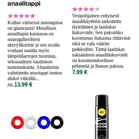
anaalitappi
Vesipohjainen erityisesti
anaalikäyttöön tarkoitettu
Kullan värisessä anustapissa
täyteläinen ja laadukas
on glamouria! Metallisen
liukuvoide. Sen paksuhko
anaalitapin kannassa on
koostumus liukastaa riittävästi
smaragdinvihreä
eikä se valu vääriin
akryylikoriste ja sen avulla
paikkoihin. Tämä laadukas
voidaan nauttia myös
saksalainen anaaliliukuvoide
lämpötilaerojen tuomista,
on koostumukseltaan
seksuaalisen nautinnon
pehmeää ja ihanan paksua.
tuntemuksista. Alumiinista
7.99 €
valmistettu anustappi tuntuu
aluksi viileältä...
13.99 €
Alk.