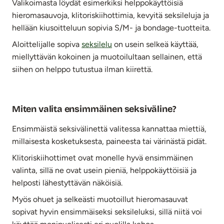
Valikoimasta löydät esimerkiksi helppokäyttöisiä
hieromasauvoja, klitoriskiihottimia, kevyitä seksileluja ja
hellään kiusoitteluun sopivia S/M- ja bondage-tuotteita.
Aloittelijalle sopiva
seksilelu
on usein selkeä käyttää,
miellyttävän kokoinen ja muotoilultaan sellainen, että
siihen on helppo tutustua ilman kiirettä.
Miten valita ensimmäinen seksiväline?
Ensimmäistä seksivälinettä valitessa kannattaa miettiä,
millaisesta kosketuksesta, paineesta tai värinästä pidät.
Klitoriskiihottimet ovat monelle hyvä ensimmäinen
valinta, sillä ne ovat usein pieniä, helppokäyttöisiä ja
helposti lähestyttävän näköisiä.
Myös ohuet ja selkeästi muotoillut hieromasauvat
sopivat hyvin ensimmäiseksi seksileluksi, sillä niitä voi