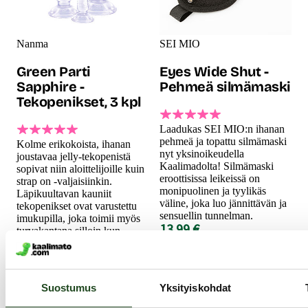
Nanma
SEI MIO
Green Parti
Eyes Wide Shut -
Sapphire -
Pehmeä silmämaski
Tekopenikset, 3 kpl
Laadukas SEI MIO:n ihanan
pehmeä ja topattu silmämaski
Kolme erikokoista, ihanan
nyt yksinoikeudella
joustavaa jelly-tekopenistä
Kaalimadolta! Silmämaski
sopivat niin aloittelijoille kuin
eroottisissa leikeissä on
strap on -valjaisiinkin.
monipuolinen ja tyylikäs
Läpikuultavan kauniit
väline, joka luo jännittävän ja
tekopenikset ovat varustettu
sensuellin tunnelman.
imukupilla, joka toimii myös
13.99 €
turvakantana silloin kun
tekopenistä käytetään
anaalissa.
33.99 €
Suostumus
Yksityiskohdat