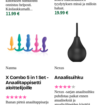
klitoriksen stimulointi
tyydytyksen missä ja milloin
onnistuu helposti.
haluat.
Käsilaukkumalli...
19.99 €
11.99 €
Nanma
Nexus
X Combo 5 in 1 Set -
Anaalisuihku
Anaalitappisetti
aloittelijoille
Nexus -sarjan anaalisuihku
puhdistaa paikat ennen
anaaliseksiä ja
Ihanan pirteä anaalitappisarja
anaalivälineiden käyttöä.