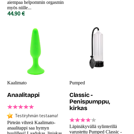
aiempaa helpommin orgasmin
myös niille...
44.90 €
Kaalimato
Pumped
Anaalitappi
Classic -
Penispumppu,
kirkas
Testiryhmän testaama!
Pirteän vihreä Kaalimato-
Läpinäkyvällä sylinterillä
anaalitappi saa hymyn
varustettu Pumped Classic -
huulillesi! Laadukas, linjakas