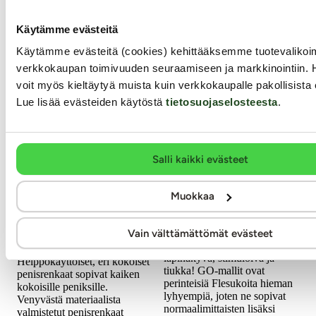
Käytämme evästeitä
Käytämme evästeitä (cookies) kehittääksemme tuotevalik
verkkokaupan toimivuuden seuraamiseen ja markkinointiin. 
voit myös kieltäytyä muista kuin verkkokaupalle pakollisista 
Lue lisää evästeiden käytöstä
tietosuojaselosteesta
.
Wooomy
Fleshlight
Babooom -
GO Torque Ice -
Salli kaikki evästeet
Penisrengassetti
Masturbaattori
Muokkaa
Nämä penisrenkaat ovat
Testiryhmän testaama!
tarkoitettu miehelle, joka
Fleshlight GO Torque Ice
Vain välttämättömät evästeet
haluaa vahvistaa erektiota
masturbaattori on kiihottavan
helposti ja yksinkertaisesti.
läpinäkyvä, stimuloiva ja
Helppokäyttöiset, eri kokoiset
tiukka! GO-mallit ovat
penisrenkaat sopivat kaiken
perinteisiä Flesukoita hieman
kokoisille peniksille.
lyhyempiä, joten ne sopivat
Venyvästä materiaalista
normaalimittaisten lisäksi
valmistetut penisrenkaat