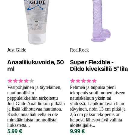
Just Glide
RealRock
Anaaliliukuvoide, 50
Super Flexible -
ml
Dildo kiveksillä 5" lila
Vesipohjainen ja täyteläinen,
Pehmeä ja taipuisa pieni
nautinnollisiin
tekopenis sopii monenlaiseen
peppuleikkeihin tarkoitettu
nautiskeluun yksin tai
Just Glide Anal liukuu pitkään
yhdessä. Läpikuultavan lilan
ja lisää kiihottavaa nautintoa.
sävyinen, noin 13 cm pitkä ja
Koska anaalialueella ei ole
2,6 cm paksu tekopenis on
minkäänlaista luonnollista
helposti lähestyttävä valinta
liukastetta...
aloittelijalle...
5.99 €
9.99 €