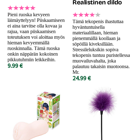
Realistinen dildo
Pieni ruoska kevyeen
läimäyttelyyn! Piiskaamiseen
Tämä tekopenis ihastuttaa
ei aina tarvitse olla kovaa ja
hyväntuntuisella
rajua, vaan piiskaamisen
materiaalillaan, hieman
toteutuksen voi aloittaa myös
pienemmällä koollaan ja
hieman kevyemmällä
söpöillä kiveksillään.
ruoskinnalla. Tämä ruoska
Stressileluksikin sopiva
onkin näppärän kokoinen
tekopenis tuntuu puristellessa
pikkutuhmiin leikkeihin.
muovailuvahalta, joka
9.99 €
palautuu takaisin muotoonsa.
Mr.
24.99 €