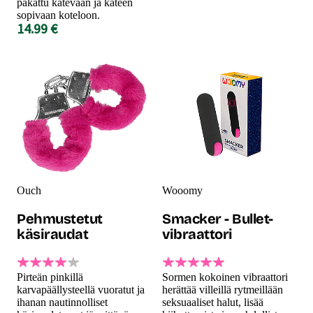
pakattu kätevään ja käteen
sopivaan koteloon.
14.99 €
Ouch
Wooomy
Pehmustetut
Smacker - Bullet-
käsiraudat
vibraattori
Pirteän pinkillä
Sormen kokoinen vibraattori
karvapäällysteellä vuoratut ja
herättää villeillä rytmeillään
ihanan nautinnolliset
seksuaaliset halut, lisää