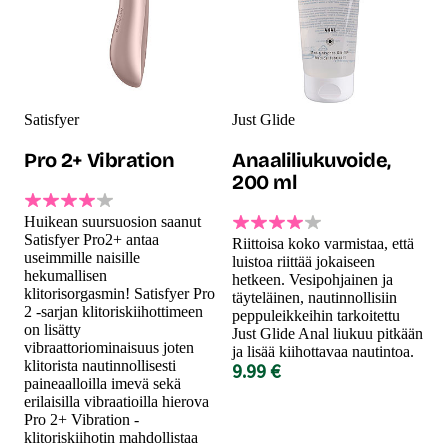
Satisfyer
Just Glide
Pro 2+ Vibration
Anaaliliukuvoide,
200 ml
Huikean suursuosion saanut
Satisfyer Pro2+ antaa
Riittoisa koko varmistaa, että
useimmille naisille
luistoa riittää jokaiseen
hekumallisen
hetkeen. Vesipohjainen ja
klitorisorgasmin! Satisfyer Pro
täyteläinen, nautinnollisiin
2 -sarjan klitoriskiihottimeen
peppuleikkeihin tarkoitettu
on lisätty
Just Glide Anal liukuu pitkään
vibraattoriominaisuus joten
ja lisää kiihottavaa nautintoa.
klitorista nautinnollisesti
9.99 €
paineaalloilla imevä sekä
erilaisilla vibraatioilla hierova
Pro 2+ Vibration -
klitoriskiihotin mahdollistaa