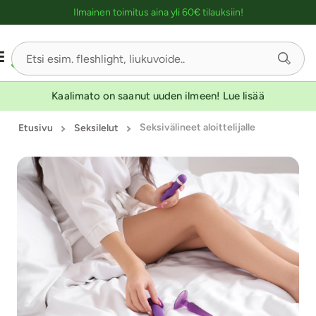
Ostoskassin kuvaus lukijalle
YKSINOIKEUS
YKSINOIKEUS
YKSINOIKEUS
YKSINOIKEUS
YKSINOIKEUS
YKSINOIKEUS
YKSINOIKEUS
YKSINOIKEUS
YKSINOIKEUS
KESTOETUTUOTE
Ilmainen toimitus aina yli 60€ tilauksiin!
-30
Sivu
1/4
Kaalimato on saanut uuden ilmeen! Lue lisää
Seksivälineet aloittelijalle
Etusivu
Seksilelut