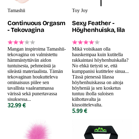
Tamashii
Toy Joy
Continuous Orgasm
Sexy Feather -
- Tekovagina
Höyhenhuiska, lila
Mangan inspiroima Tamashii-
Mikä voisikaan olla
tekovagina on valmistettu
hauskempaa kuin kutitella
hämmästyttävän aidon
rakkaintasi höyhenhuiskalla?
tuntuisesta, pehmeästä ja
No ehkä tietysti se, että
sileästä materiaalista. Tämän
kumppanisi kutittelee sinua...
tekovaginan houkutteleva
Tässä pienessä lilassa
ominaisuus piilee sen
höyhenhuiskassa on aitoja
tavallista vaaleammassa
höyheniä ja sen kosketus
värissä sekä punertavassa
tuntuu iholla suloisen
sisuksessa...
kiihottavalta ja
32.99 €
kiusoittelevalta.
5.99 €