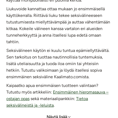
käyttää monipuolisesti eri puolilla kehoa.
Liukuvoide kannattaa ottaa mukaan jo ensimmäisellä
käyttökerralla. Riittävä liuku tekee seksivälineeseen
tutustumisesta miellyttävämpää ja auttaa vähentämään
kitkaa. Kokeile välineen kanssa vartalon eri alueiden
tunneherkkyyttä ja anna itsellesi lupa edetä omaan
tahtiin.
Seksivälineen käytön ei kuulu tuntua epämiellyttävältä.
Sen tarkoitus on tuottaa nautinnollisia tuntemuksia,
lisätä uteliaisuutta ja tuoda iloa omiin tai yhteisiin
hetkiin. Tutustu valikoimaan ja löydä itsellesi sopiva
ensimmäinen seksiväline Kaalimato.comista.
Kaipaatko apua ensimmäisen tuotteen valintaan?
Tutustu myös artikkeliin:
Ensimmäinen hieromasauva –
ostajan opas
sekä materiaalipankkiin:
Tietoa
seksivälineistä ja -leluista
.
Näytä lisää