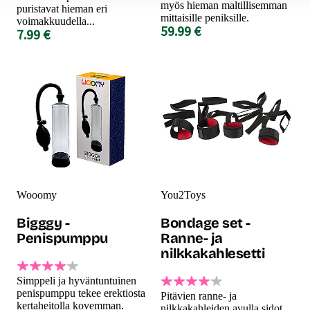
myös hieman maltillisemman
puristavat hieman eri
mittaisille peniksille.
voimakkuudella...
59.99 €
7.99 €
Wooomy
You2Toys
Bigggy -
Bondage set -
Penispumppu
Ranne- ja
nilkkakahlesetti
Simppeli ja hyväntuntuinen
penispumppu tekee erektiosta
Pitävien ranne- ja
kertaheitolla kovemman.
nilkkakahleiden avulla sidot