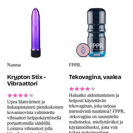
Nanma
FPPR.
Krypton Stix -
Tekovagina, vaalea
Vibraattori
Haluatko aidontuntuisen ja
helposti käytettävän
Upea lilanvärinen ja
tekovaginan, joka tarjoaa
liukaspintainen pienikokoinen
intensiivistä nautintoa? FPPR.
kovamuovista valmistettu
-tekovagina on suunniteltu
vibraattori helppokäyttöisellä
realistiseksi, miellyttäväksi ja
portaattomalla säädöllä.
käytännölliseksi, jotta voit
Loistava vibraattori jolla
kokea maksimaalisen