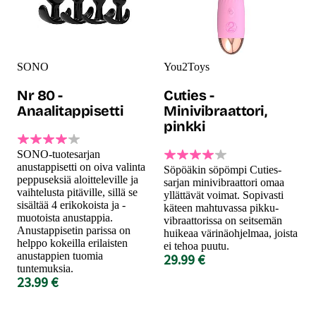
SONO
You2Toys
Nr 80 -
Cuties -
Anaalitappisetti
Minivibraattori,
pinkki
SONO-tuotesarjan
anustappisetti on oiva valinta
Söpöäkin söpömpi Cuties-
peppuseksiä aloitteleville ja
sarjan minivibraattori omaa
vaihtelusta pitäville, sillä se
yllättävät voimat. Sopivasti
sisältää 4 erikokoista ja -
käteen mahtuvassa pikku-
muotoista anustappia.
vibraattorissa on seitsemän
Anustappisetin parissa on
huikeaa värinäohjelmaa, joista
helppo kokeilla erilaisten
ei tehoa puutu.
anustappien tuomia
29.99 €
tuntemuksia.
23.99 €