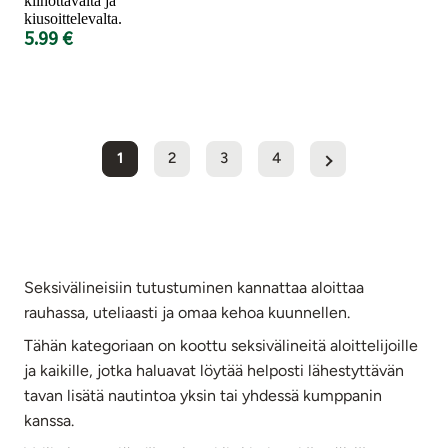
kiihottavalta ja
kiusoittelevalta.
5.99 €
1
2
3
4
Seksivälineisiin tutustuminen kannattaa aloittaa
rauhassa, uteliaasti ja omaa kehoa kuunnellen.
Tähän kategoriaan on koottu seksivälineitä aloittelijoille
ja kaikille, jotka haluavat löytää helposti lähestyttävän
tavan lisätä nautintoa yksin tai yhdessä kumppanin
kanssa.