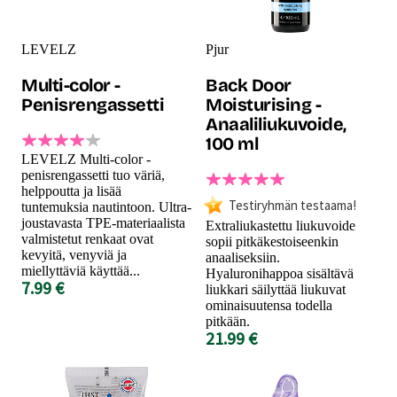
LEVELZ
Pjur
Multi-color -
Back Door
Penisrengassetti
Moisturising -
Anaaliliukuvoide,
100 ml
LEVELZ Multi-color -
penisrengassetti tuo väriä,
helppoutta ja lisää
Testiryhmän testaama!
tuntemuksia nautintoon. Ultra-
joustavasta TPE-materiaalista
Extraliukastettu liukuvoide
valmistetut renkaat ovat
sopii pitkäkestoiseenkin
kevyitä, venyviä ja
anaaliseksiin.
miellyttäviä käyttää...
Hyaluronihappoa sisältävä
7.99 €
liukkari säilyttää liukuvat
ominaisuutensa todella
pitkään.
21.99 €