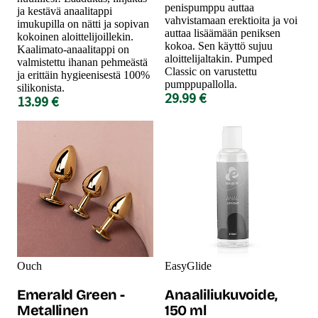
penispumppu auttaa
ja kestävä anaalitappi
vahvistamaan erektioita ja voi
imukupilla on nätti ja sopivan
auttaa lisäämään peniksen
kokoinen aloittelijoillekin.
kokoa. Sen käyttö sujuu
Kaalimato-anaalitappi on
aloittelijaltakin. Pumped
valmistettu ihanan pehmeästä
Classic on varustettu
ja erittäin hygieenisestä 100%
pumppupallolla.
silikonista.
29.99 €
13.99 €
Ouch
EasyGlide
Emerald Green -
Anaaliliukuvoide,
Metallinen
150 ml