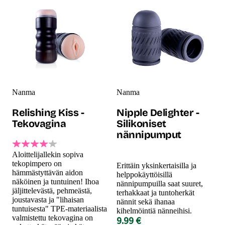
Nanma
Nanma
Relishing Kiss -
Nipple Delighter -
Tekovagina
Silikoniset
nännipumput
Aloittelijallekin sopiva
tekopimpero on
Erittäin yksinkertaisilla ja
hämmästyttävän aidon
helppokäyttöisillä
näköinen ja tuntuinen! Ihoa
nännipumpuilla saat suuret,
jäljittelevästä, pehmeästä,
terhakkaat ja tuntoherkät
joustavasta ja "lihaisan
nännit sekä ihanaa
tuntuisesta" TPE-materiaalista
kihelmöintiä nänneihisi.
valmistettu tekovagina on
9.99 €