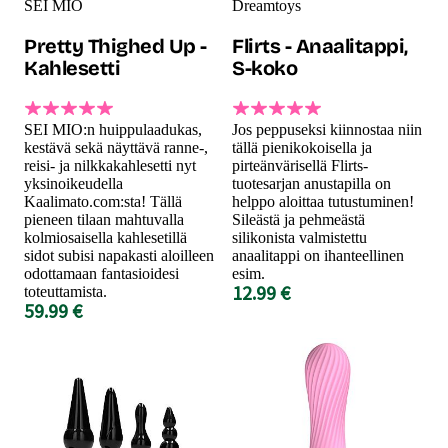
SEI MIO
Dreamtoys
Pretty Thighed Up -
Flirts - Anaalitappi,
Kahlesetti
S-koko
SEI MIO:n huippulaadukas,
Jos peppuseksi kiinnostaa niin
kestävä sekä näyttävä ranne-,
tällä pienikokoisella ja
reisi- ja nilkkakahlesetti nyt
pirteänvärisellä Flirts-
yksinoikeudella
tuotesarjan anustapilla on
Kaalimato.com:sta! Tällä
helppo aloittaa tutustuminen!
pieneen tilaan mahtuvalla
Sileästä ja pehmeästä
kolmiosaisella kahlesetillä
silikonista valmistettu
sidot subisi napakasti aloilleen
anaalitappi on ihanteellinen
odottamaan fantasioidesi
esim.
12.99 €
toteuttamista.
59.99 €