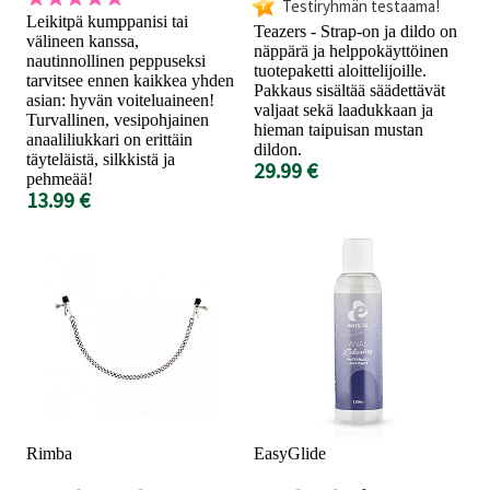
Testiryhmän testaama!
Leikitpä kumppanisi tai
Teazers - Strap-on ja dildo on
välineen kanssa,
näppärä ja helppokäyttöinen
nautinnollinen peppuseksi
tuotepaketti aloittelijoille.
tarvitsee ennen kaikkea yhden
Pakkaus sisältää säädettävät
asian: hyvän voiteluaineen!
valjaat sekä laadukkaan ja
Turvallinen, vesipohjainen
hieman taipuisan mustan
anaaliliukkari on erittäin
dildon.
täyteläistä, silkkistä ja
29.99 €
pehmeää!
13.99 €
Rimba
EasyGlide