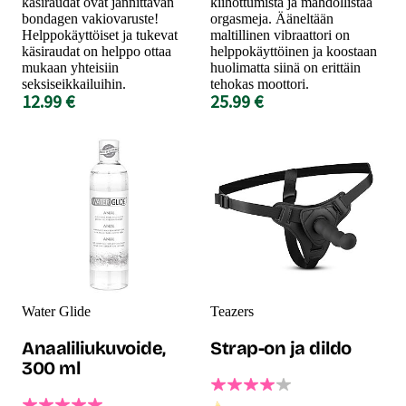
käsiraudat ovat jännittävän
kiihottumista ja mahdollistaa
bondagen vakiovaruste!
orgasmeja. Ääneltään
Helppokäyttöiset ja tukevat
maltillinen vibraattori on
käsiraudat on helppo ottaa
helppokäyttöinen ja koostaan
mukaan yhteisiin
huolimatta siinä on erittäin
seksiseikkailuihin.
tehokas moottori.
12.99 €
25.99 €
Water Glide
Teazers
Anaaliliukuvoide,
Strap-on ja dildo
300 ml