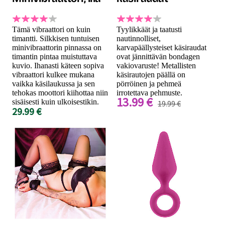
Tämä vibraattori on kuin
Tyylikkäät ja taatusti
timantti. Silkkisen tuntuisen
nautinnolliset,
minivibraattorin pinnassa on
karvapäällysteiset käsiraudat
timantin pintaa muistuttava
ovat jännittävän bondagen
kuvio. Ihanasti käteen sopiva
vakiovaruste! Metallisten
vibraattori kulkee mukana
käsirautojen päällä on
vaikka käsilaukussa ja sen
pörröinen ja pehmeä
tehokas moottori kiihottaa niin
irrotettava pehmuste.
13.99 €
sisäisesti kuin ulkoisestikin.
19.99 €
29.99 €