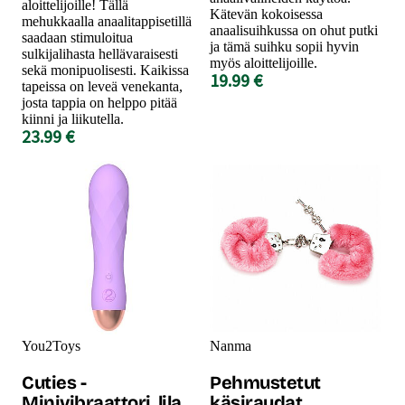
aloittelijoille! Tällä
Kätevän kokoisessa
mehukkaalla anaalitappisetillä
anaalisuihkussa on ohut putki
saadaan stimuloitua
ja tämä suihku sopii hyvin
sulkijalihasta hellävaraisesti
myös aloittelijoille.
sekä monipuolisesti. Kaikissa
19.99 €
tapeissa on leveä venekanta,
josta tappia on helppo pitää
kiinni ja liikutella.
23.99 €
You2Toys
Nanma
Cuties -
Pehmustetut
Minivibraattori, lila
käsiraudat