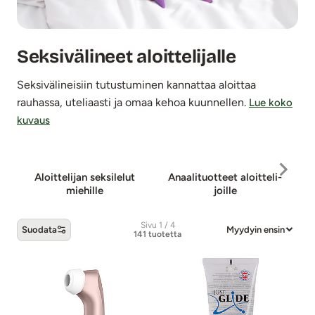
Seksivälineet aloittelijalle
Seksivälineisiin tutustuminen kannattaa aloittaa
rauhassa, uteliaasti ja omaa kehoa kuunnellen.
Lue koko
kuvaus
Aloit­te­li­jan sek­si­le­lut
Anaalituotteet a­loit­te­li­
H
mie­hil­le
joil­le
Sivu 1 / 4
Suodata
Myydyin ensin
141 tuotetta
Seksivälineet aloittelijalle -tuotteet