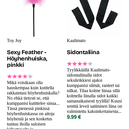
Toy Joy
Kaalimato
Sexy Feather -
Sidontaliina
Höyhenhuiska,
pinkki
Tyylikkäällä Kaalimato-
sidontaliinalla sidot
seksileikkiesi ajaksi
Mikä voisikaan olla
kumppanisi silmät, ranteet tai
hauskempaa kuin kutitella
nilkat. Tilaa kolme liinaa sillä
rakkaintasi höyhenhuiskalla?
kolmella liinalla sidot kaikki
No ehkä tietysti se, että
samanaikaisesti tyylillä! Kuusi
kumppanisi kutittelee sinua...
senttiä leveä satiininen liina on
Tässä pienessä pinkissä
valmistettu kaksinkertaisesta...
höyhenhuiskassa on aitoja
9.99 €
höyheniä ja sen kosketus
tuntuu iholla suloisen