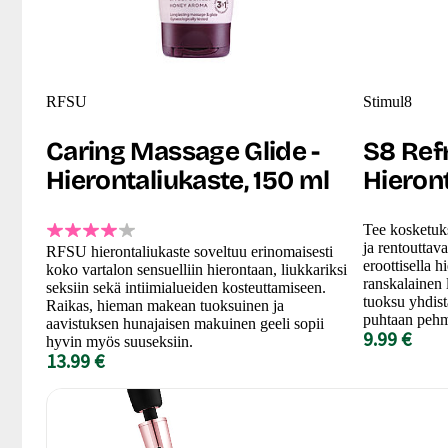
RFSU
Stimul8
Caring Massage Glide -
S8 Ref
Hierontaliukaste, 150 ml
Hieront
Tee kosketuk
ja rentouttav
RFSU hierontaliukaste soveltuu erinomaisesti
eroottisella h
koko vartalon sensuelliin hierontaan, liukkariksi
ranskalainen 
seksiin sekä intiimialueiden kosteuttamiseen.
tuoksu yhdis
Raikas, hieman makean tuoksuinen ja
puhtaan pehme
aavistuksen hunajaisen makuinen geeli sopii
9.99 €
hyvin myös suuseksiin.
13.99 €