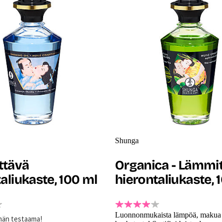
Shunga
ttävä
Organica - Lämmi
aliukaste, 100 ml
hierontaliukaste, 
Luonnonmukaista lämpöä, makua 
män testaama!