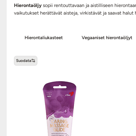
Hierontaöljy
sopii rentouttavaan ja aistilliseen hieronta
vaikutukset herättävät aisteja, virkistävät ja saavat halu
Hie­ron­ta­liu­kas­teet
Vegaaniset hie­ron­ta­öljyt
Suodata
Hierontaöljyt -tuotteet