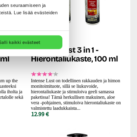
uden seuraamiseen ja
teistä. Lue lisää evästeiden
Nature Body
Salli kaikki evästeet
Intense Lust 3 in 1 -
 ml
Hierontaliukaste, 100 ml
urn up the
Intense Lust on todellinen rakkauden ja himon
kasteeksi
monitoimituote, sillä se liukuvoide,
la iholta ja
hierontaliukaste ja stimuloiva geeli samassa
talolle sekä
paketissa! Tämä herkullisen makuinen, aloe
vera -pohjainen, stimuloiva hierontaliukaste on
valmistettu laadukkaista...
12.99 €