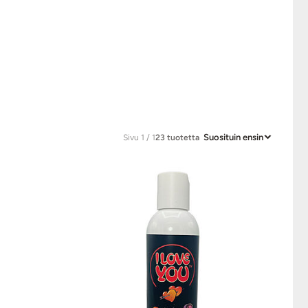
Suosituin ensin
Sivu 1 / 1
23 tuotetta