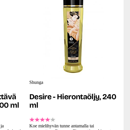
Shunga
ttävä
Desire - Hierontaöljy, 240
100 ml
ml
ja
Koe mielihyvän tunne antamalla tai