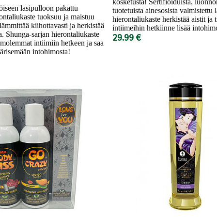
kosketusta! Sertifioiduista, luonn
öiseen lasipulloon pakattu
tuotetuista ainesosista valmistettu
ontaliukaste tuoksuu ja maistuu
hierontaliukaste herkistää aistit ja 
 lämmittää kiihottavasti ja herkistää
intiimeihin hetkiinne lisää intohim
ja. Shunga-sarjan hierontaliukaste
29.99 €
ät molemmat intiimiin hetkeen ja saa
ärisemään intohimosta!