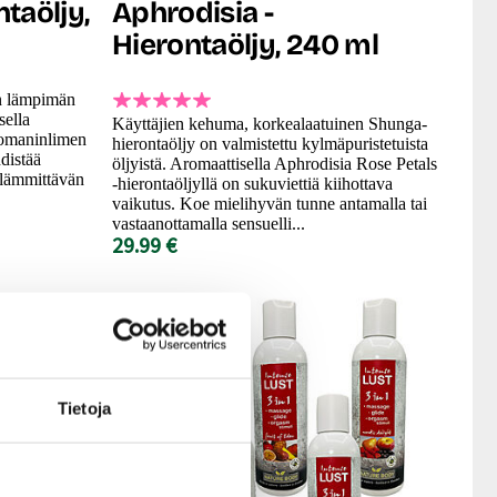
ntaöljy,
Aphrodisia -
Hierontaöljy, 240 ml
en lämpimän
sella
Käyttäjien kehuma, korkealaatuinen Shunga-
n omaninlimen
hierontaöljy on valmistettu kylmäpuristetuista
distää
öljyistä. Aromaattisella Aphrodisia Rose Petals
 lämmittävän
-hierontaöljyllä on sukuviettiä kiihottava
vaikutus. Koe mielihyvän tunne antamalla tai
vastaanottamalla sensuelli...
29.99 €
Tietoja