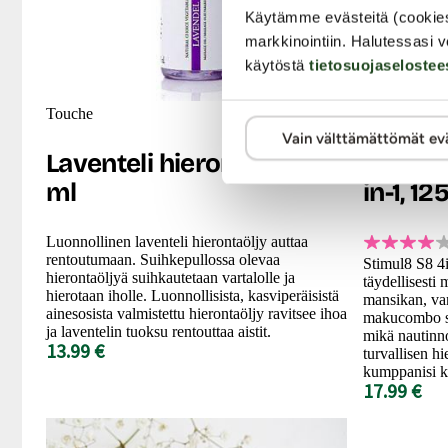
Käytämme evästeitä (cookie
markkinointiin. Halutessasi v
käytöstä
tietosuojaselostee
Touche
Stimul8
Vain välttämättömät ev
Laventeli hierontaöljy, 50
S8 - Hi
ml
in-1, 12
Luonnollinen laventeli hierontaöljy auttaa
rentoutumaan. Suihkepullossa olevaa
Stimul8 S8 4i
hierontaöljyä suihkautetaan vartalolle ja
täydellisesti
hierotaan iholle. Luonnollisista, kasviperäisistä
mansikan, van
ainesosista valmistettu hierontaöljy ravitsee ihoa
makucombo sa
ja laventelin tuoksu rentouttaa aistit.
mikä nautinno
13.99 €
turvallisen h
kumppanisi 
17.99 €