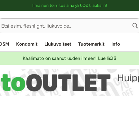
Ostoskassin kuvaus lukijalle
Ilmainen toimitus aina yli 60€ tilauksiin!
DSM
Kondomit
Liukuvoiteet
Tuotemerkit
Info
Kaalimato on saanut uuden ilmeen! Lue lisää