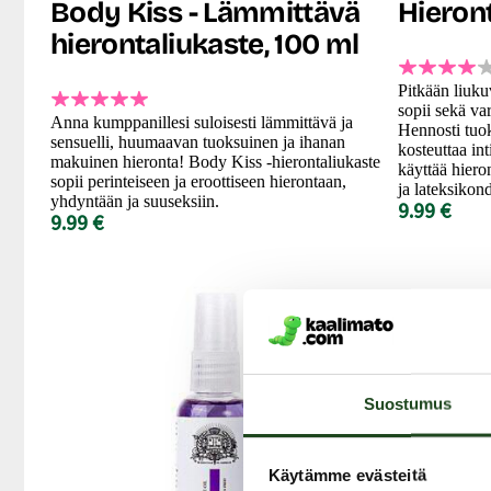
Body Kiss - Lämmittävä
Hieront
hierontaliukaste, 100 ml
Pitkään liuku
sopii sekä var
Anna kumppanillesi suloisesti lämmittävä ja
Hennosti tuok
sensuelli, huumaavan tuoksuinen ja ihanan
kosteuttaa int
makuinen hieronta! Body Kiss -hierontaliukaste
käyttää hiero
sopii perinteiseen ja eroottiseen hierontaan,
ja lateksikon
yhdyntään ja suuseksiin.
9.99 €
9.99 €
Suostumus
Käytämme evästeitä