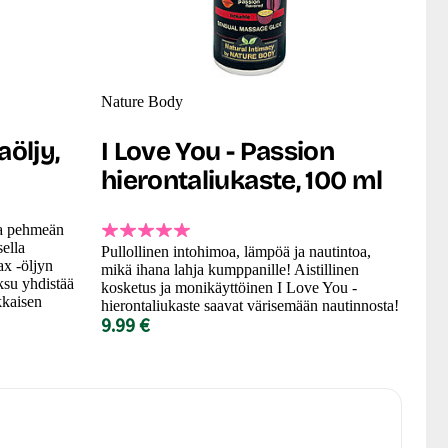
Nature Body
aöljy,
I Love You - Passion
hierontaliukaste, 100 ml
ja pehmeän
ella
Pullollinen intohimoa, lämpöä ja nautintoa,
ax -öljyn
mikä ihana lahja kumppanille! Aistillinen
ksu yhdistää
kosketus ja monikäyttöinen I Love You -
kkaisen
hierontaliukaste saavat värisemään nautinnosta!
9.99 €