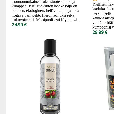
luonnonmukainen luksustuote sinulle ja
Ylellisen näk
kumppanillesi. Tuoksuton kookosöljy on
laadukas hier
eettinen, ekologinen, hellävarainen ja ihoa
herkulliselta,
hoitava vaihtoehto hierontaöljyksi sekä
kaikkia aiste
liukuvoiteeksi. Monipuolisesti käytettävä...
virittää teid
24.99 €
kumppanisi v
29.99 €