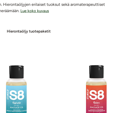
an. Hierontaöljyjen erilaiset tuoksut sekä aromaterapeuttiset
t heräämään.
Lue koko kuvaus
Hie­ron­ta­öljy tuotepaketit