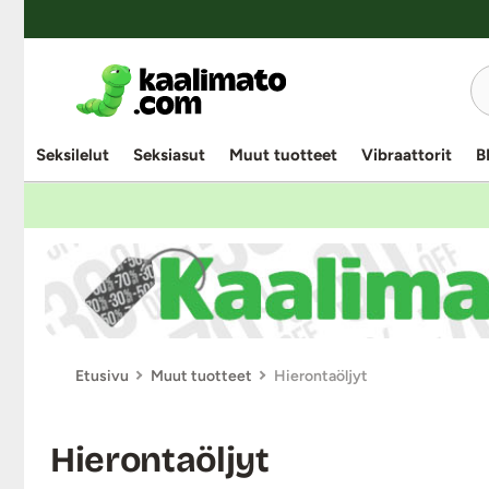
UUTUUSTUOTE
UUTUUSTUOTE
UUTUUSTUOTE
Seksilelut
Seksiasut
Muut tuotteet
Vibraattorit
B
Etusivu
Muut tuotteet
Hierontaöljyt
Hierontaöljyt