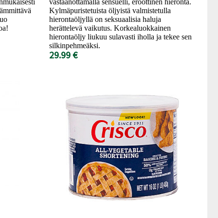
onmukaisesti
vastaanottamalla sensuelli, eroottinen hieronta.
 lämmittävä
Kylmäpuristetuista öljyistä valmistetulla
tuo
hierontaöljyllä on seksuaalisia haluja
oa!
herättelevä vaikutus. Korkealuokkainen
hierontaöljy liukuu sulavasti iholla ja tekee sen
silkinpehmeäksi.
29.99 €