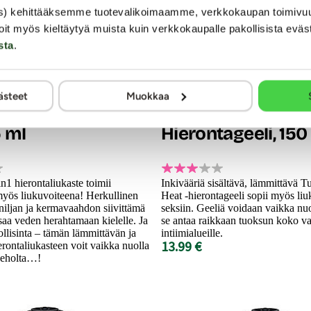
s) kehittääksemme tuotevalikoimaamme, verkkokaupan toimivu
oit myös kieltäytyä muista kuin verkkokaupalle pakollisista eväs
sta
.
RFSU
ästeet
Muokkaa
erontaliukaste 4-
Turn up the Heat -
5 ml
Hierontageeli, 150
n1 hierontaliukaste toimii
Inkivääriä sisältävä, lämmittävä T
 myös liukuvoiteena! Herkullinen
Heat -hierontageeli sopii myös liu
iljan ja kermavaahdon siivittämä
seksiin. Geeliä voidaan vaikka nuol
a veden herahtamaan kielelle. Ja
se antaa raikkaan tuoksun koko var
llisinta – tämän lämmittävän ja
intiimialueille.
13.99 €
ierontaliukasteen voit vaikka nuolla
keholta…!