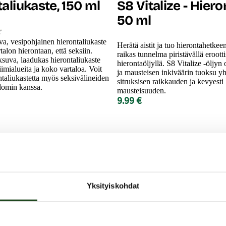
aliukaste, 150 ml
S8 Vitalize - Hiero
50 ml
va, vesipohjainen hierontaliukaste
Herätä aistit ja tuo hierontahetke
talon hierontaan, että seksiin.
raikas tunnelma piristävällä erootti
suva, laadukas hierontaliukaste
hierontaöljyllä. S8 Vitalize -öljy
iimialueita ja koko vartaloa. Voit
ja mausteisen inkiväärin tuoksu yh
ntaliukastetta myös seksivälineiden
sitruksisen raikkauden ja kevyesti
domin kanssa.
mausteisuuden.
9.99 €
Yksityiskohdat