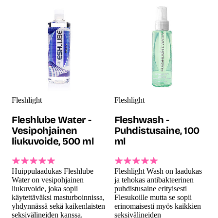
Fleshlight -tuotteet
Fleshlight
Fleshlight
Fleshlube Water -
Fleshwash -
Vesipohjainen
Puhdistusaine, 100
liukuvoide, 500 ml
ml
Huippulaadukas Fleshlube
Fleshlight Wash on laadukas
Water on vesipohjainen
ja tehokas antibakteerinen
liukuvoide, joka sopii
puhdistusaine erityisesti
käytettäväksi masturboinnissa,
Flesukoille mutta se sopii
yhdynnässä sekä kaikenlaisten
erinomaisesti myös kaikkien
seksivälineiden kanssa.
seksivälineiden