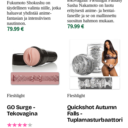
tekovagina! Fleshlight Fantasy
Fukumoto Shokushu on
Sasha Nakamoto on luotu
täydellinen valinta niille, jotka
erityisesti anime- ja hentai-
haluavat yhdistää anime-
faneille ja se on mallinnettu
fantasian ja intensiivisen
suositun hahmon mukaan.
nautinnon.
79.99 €
79.99 €
Fleshlight
Fleshlight
GO Surge -
Quickshot Autumn
Tekovagina
Falls -
Tuplamasturbaattori