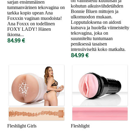
on valmistettu kuuluisan ja
sarjan ensimmäinen
kohutun aikuisviihdetähden
tummanvärinen tekovagina on
Bonnie Bluen mittojen ja
tarkka kopio upean Ana
ulkomuodon mukaan.
Foxxxin vaginan muodoista!
Lopputuloksena on aidosti
Ana Foxxx on todellinen
kutsuva ja huolella viimeistelty
FOXY LADY! Hänen
tekovagina, joka on
ikioma...
suunniteltu tuntumaan
84.99 €
peniksessä tasaisen
intensiiviseltä koko matkalta.
84.99 €
Fleshlight Girls
Fleshlight