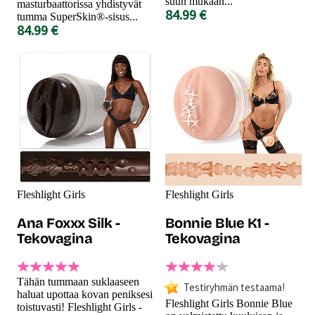
suun mukaan...
masturbaattorissa yhdistyvät
84.99 €
tumma SuperSkin®-sisus...
84.99 €
Fleshlight Girls
Fleshlight Girls
Ana Foxxx Silk -
Bonnie Blue K1 -
Tekovagina
Tekovagina
Tähän tummaan suklaaseen
Testiryhmän testaama!
haluat upottaa kovan peniksesi
Fleshlight Girls Bonnie Blue
toistuvasti! Fleshlight Girls -