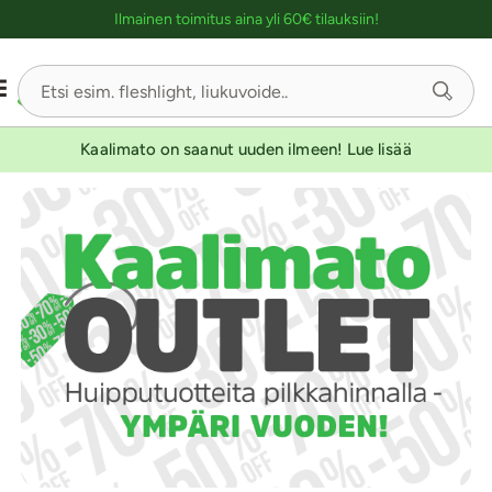
Ostoskassin kuvaus lukijalle
Ilmainen toimitus aina yli 60€ tilauksiin!
Sivu
1/3
Kaalimato on saanut uuden ilmeen! Lue lisää