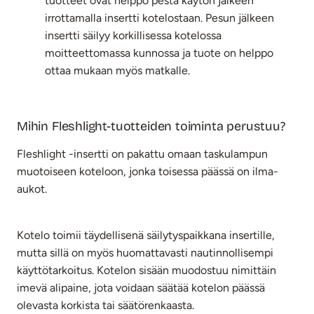
tuotteet ovat helppo pestä käytön jälkeen
irrottamalla insertti kotelostaan. Pesun jälkeen
insertti säilyy korkillisessa kotelossa
moitteettomassa kunnossa ja tuote on helppo
ottaa mukaan myös matkalle.
Mihin Fleshlight-tuotteiden toiminta perustuu?
Fleshlight -insertti on pakattu omaan taskulampun
muotoiseen koteloon, jonka toisessa päässä on ilma-
aukot.
Kotelo toimii täydellisenä säilytyspaikkana insertille,
mutta sillä on myös huomattavasti nautinnollisempi
käyttötarkoitus. Kotelon sisään muodostuu nimittäin
imevä alipaine, jota voidaan säätää kotelon päässä
olevasta korkista tai säätörenkaasta.