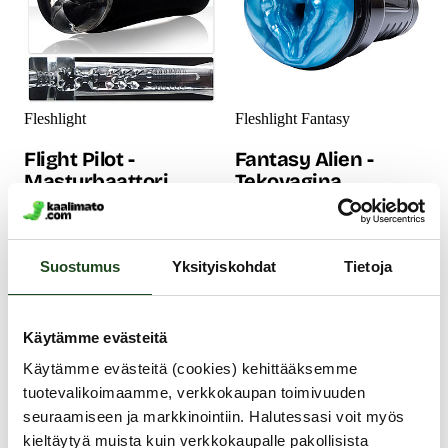
Fleshlight
Fleshlight Fantasy
Flight Pilot -
Fantasy Alien -
Masturbaattori
Tekovagina
Oletko valmis matkaamaan
Hirrrrviömäinen pimpero
ensimmäisessä luokassa? Ota
toteuttaa fantasiat, joita et ole
Suostumus
Yksityiskohdat
Tietoja
äkkilähtö Fleshlight Flight
uskaltanut edes ajatella!
Pilot -masturbaattorilla ja
Rumankaunis Alien Fleshlight
elämäsi matka kohti yläilmoja
-tekovagina on kaikessa
voi alkaa. Ansaitse natsasi ja
rujoudessaan äärimmäisen
Käytämme evästeitä
ole oman laivueesi
kiihottava, eikä sen tunneli
Käytämme evästeitä (cookies) kehittääksemme
lentokapteeni, perämies ja
päästä käyttäjäänsä yhtään
stuertti yhtä aikaa!
helpommalla.
tuotevalikoimaamme, verkkokaupan toimivuuden
54.99 €
69.99 €
seuraamiseen ja markkinointiin. Halutessasi voit myös
kieltäytyä muista kuin verkkokaupalle pakollisista