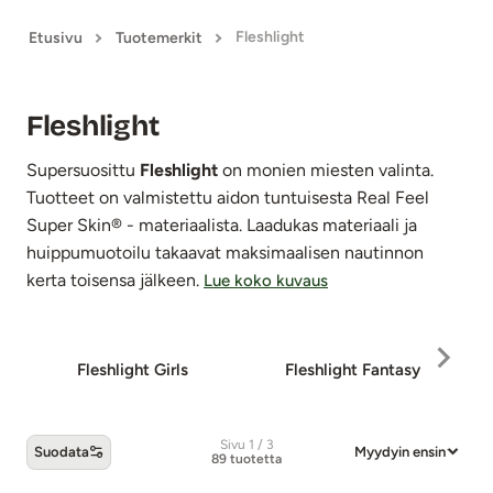
Fleshlight
Etusivu
Tuotemerkit
Fleshlight
Supersuosittu
Fleshlight
on monien miesten valinta.
Tuotteet on valmistettu aidon tuntuisesta Real Feel
Super Skin® - materiaalista. Laadukas materiaali ja
huippumuotoilu takaavat maksimaalisen nautinnon
kerta toisensa jälkeen.
Lue koko kuvaus
Fleshlight Girls
Fleshlight Fantasy
F
Sivu 1 / 3
Suodata
Myydyin ensin
89 tuotetta