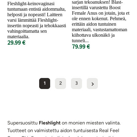
sarjan tekoanuksen! Blast-
Fleshlight-keinovaginasi
insertillä varustettu Boost
tuntumaan entistä aidommalta,
Female Anus on jotain, jota et
helposti ja nopeasti! Laitteen
ole ennen kokenut. Pehmeä,
varsi lämmittää Fleshlight-
erittäin aidon tuntuinen
insertin nopeasti ja tehokkaasti
materiaali, vastustamattoman
vahingoittamatta sen
kiihottava ulkonäkö ja
materiaalia.
tunneli...
29.99 €
79.99 €
1
2
3
Supersuosittu
Fleshlight
on monien miesten valinta.
Tuotteet on valmistettu aidon tuntuisesta Real Feel