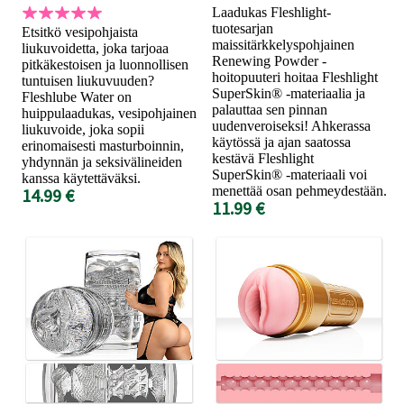
Laadukas Fleshlight-
tuotesarjan
Etsitkö vesipohjaista
maissitärkkelyspohjainen
liukuvoidetta, joka tarjoaa
Renewing Powder -
pitkäkestoisen ja luonnollisen
hoitopuuteri hoitaa Fleshlight
tuntuisen liukuvuuden?
SuperSkin® -materiaalia ja
Fleshlube Water on
palauttaa sen pinnan
huippulaadukas, vesipohjainen
uudenveroiseksi! Ahkerassa
liukuvoide, joka sopii
käytössä ja ajan saatossa
erinomaisesti masturboinnin,
kestävä Fleshlight
yhdynnän ja seksivälineiden
SuperSkin® -materiaali voi
kanssa käytettäväksi.
menettää osan pehmeydestään.
14.99 €
11.99 €