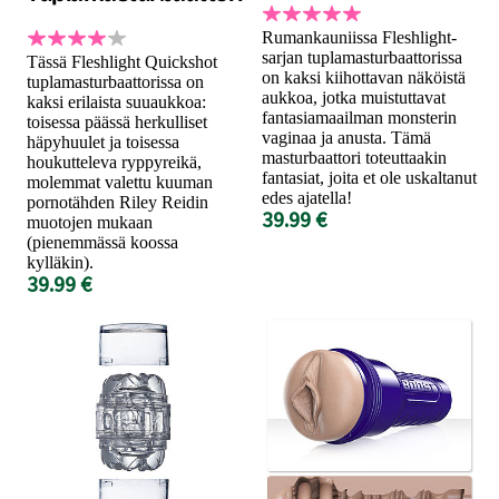
Rumankauniissa Fleshlight-
sarjan tuplamasturbaattorissa
Tässä Fleshlight Quickshot
on kaksi kiihottavan näköistä
tuplamasturbaattorissa on
aukkoa, jotka muistuttavat
kaksi erilaista suuaukkoa:
fantasiamaailman monsterin
toisessa päässä herkulliset
vaginaa ja anusta. Tämä
häpyhuulet ja toisessa
masturbaattori toteuttaakin
houkutteleva ryppyreikä,
fantasiat, joita et ole uskaltanut
molemmat valettu kuuman
edes ajatella!
pornotähden Riley Reidin
39.99 €
muotojen mukaan
(pienemmässä koossa
kylläkin).
39.99 €