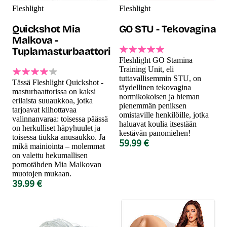
Fleshlight
Fleshlight
Quickshot Mia
GO STU - Tekovagina
Malkova -
Tuplamasturbaattori
Fleshlight GO Stamina
Training Unit, eli
tuttavallisemmin STU, on
Tässä Fleshlight Quickshot -
täydellinen tekovagina
masturbaattorissa on kaksi
normikokoisen ja hieman
erilaista suuaukkoa, jotka
pienemmän peniksen
tarjoavat kiihottavaa
omistaville henkilöille, jotka
valinnanvaraa: toisessa päässä
haluavat koulia itsestään
on herkulliset häpyhuulet ja
kestävän panomiehen!
toisessa tiukka anusaukko. Ja
59.99 €
mikä mainiointa – molemmat
on valettu hekumallisen
pornotähden Mia Malkovan
muotojen mukaan.
39.99 €