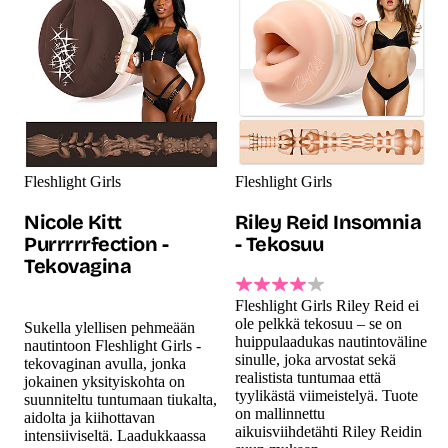
Fleshlight Girls
Fleshlight Girls
Nicole Kitt
Riley Reid Insomnia
Purrrrrfection -
- Tekosuu
Tekovagina
Fleshlight Girls Riley Reid ei
ole pelkkä tekosuu – se on
Sukella ylellisen pehmeään
huippulaadukas nautintoväline
nautintoon Fleshlight Girls -
sinulle, joka arvostat sekä
tekovaginan avulla, jonka
realistista tuntumaa että
jokainen yksityiskohta on
tyylikästä viimeistelyä. Tuote
suunniteltu tuntumaan tiukalta,
on mallinnettu
aidolta ja kiihottavan
aikuisviihdetähti Riley Reidin
intensiiviseltä. Laadukkaassa