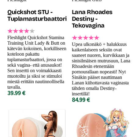
Quickshot STU -
Lana Rhoades
Tuplamasturbaattori
Destiny -
Tekovagina
Fleshlight Quickshot Stamina
Training Unit Lady & Butt on
Upea ulkonäkö + halukkuus
kätevän kokoinen, korkilliseen
kaikenlaiseen seksiin ovat
koteloon pakattu
saaneet nuoren, kurvikkaan ja
tuplamasturbaattori, jossa on
sinisilmäisen mutrusuun, Lana
sekä vagina- että anusaukot!
Rhoadesin etenemään
Sen insertti on voimakkaasti
pornourallaan nopeasti! Nyt
muotoiltu ja siksi se stimuloi
Sinäkin pääset nauttimaan
miestä erittäin nautinnollisella
Lanan kiihottavasta vaginasta
tavalla.
tähden omalla Destiny-
39.99 €
insertillä!
84.99 €