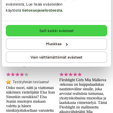
evästeistä. Lue lisää evästeiden
käytöstä
tietosuojaselosteesta
.
Salli kaikki evästeet
Muokkaa
Fleshlight Girls
Fleshlight Girls
Vain välttämättömät evästeet
Elsa Jean Tasty -
Mia Malkova
Tekovagina
Headshot - Tekosuu
Fleshlight Girls Mia Malkova
Testiryhmän testaama!
-tekosuu on huippulaadukas
Onko nuori, nätti ja viattoman
nautintoväline sinulle, joka
näköinen viettelijätär Elsa Jean
arvostat realistista tuntumaa,
Sinunkin suosikkisi? Elsa
yksityiskohtaista muotoilua ja
Jeanin muotojen mukaan
laadukasta viimeistelyä. Tämä
valettu ja hänen
Fleshlight on mallinnettu
nimikirjoituksellaan varustettu
aikuisviihdetähti Mia