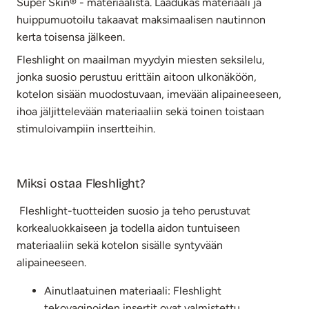
Super Skin® - materiaalista. Laadukas materiaali ja
huippumuotoilu takaavat maksimaalisen nautinnon
kerta toisensa jälkeen.
Fleshlight on maailman myydyin miesten seksilelu,
jonka suosio perustuu erittäin aitoon ulkonäköön,
kotelon sisään muodostuvaan, imevään alipaineeseen,
ihoa jäljittelevään materiaaliin sekä toinen toistaan
stimuloivampiin insertteihin.
Miksi ostaa Fleshlight?
Fleshlight-tuotteiden suosio ja teho perustuvat
korkealuokkaiseen ja todella aidon tuntuiseen
materiaaliin sekä kotelon sisälle syntyvään
alipaineeseen.
Ainutlaatuinen materiaali: Fleshlight
tekovaginoiden insertit ovat valmistettu