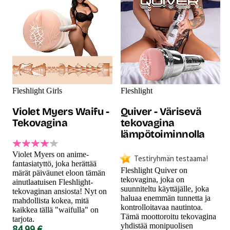
Fleshlight Girls
Fleshlight
Violet Myers Waifu -
Quiver - Värisevä
Tekovagina
tekovagina
lämpötoiminnolla
Violet Myers on anime-
Testiryhmän testaama!
fantasiatyttö, joka herättää
Fleshlight Quiver on
märät päiväunet eloon tämän
tekovagina, joka on
ainutlaatuisen Fleshlight-
suunniteltu käyttäjälle, joka
tekovaginan ansiosta! Nyt on
haluaa enemmän tunnetta ja
mahdollista kokea, mitä
kontrolloitavaa nautintoa.
kaikkea tällä "waifulla" on
Tämä moottoroitu tekovagina
tarjota.
yhdistää monipuolisen
84.99 €