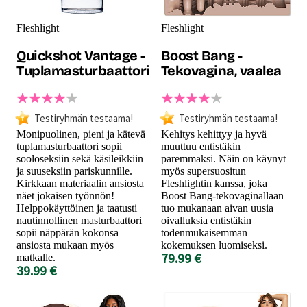
Fleshlight
Fleshlight
Quickshot Vantage -
Boost Bang -
Tuplamasturbaattori
Tekovagina, vaalea
Testiryhmän testaama!
Testiryhmän testaama!
Monipuolinen, pieni ja kätevä
Kehitys kehittyy ja hyvä
tuplamasturbaattori sopii
muuttuu entistäkin
sooloseksiin sekä käsileikkiin
paremmaksi. Näin on käynyt
ja suuseksiin pariskunnille.
myös supersuositun
Kirkkaan materiaalin ansiosta
Fleshlightin kanssa, joka
näet jokaisen työnnön!
Boost Bang-tekovaginallaan
Helppokäyttöinen ja taatusti
tuo mukanaan aivan uusia
nautinnollinen masturbaattori
oivalluksia entistäkin
sopii näppärän kokonsa
todenmukaisemman
ansiosta mukaan myös
kokemuksen luomiseksi.
79.99 €
matkalle.
39.99 €