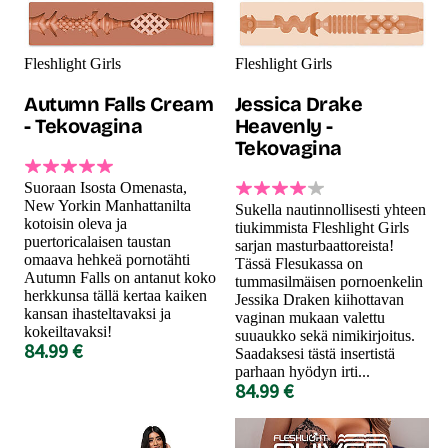
Fleshlight Girls
Fleshlight Girls
Autumn Falls Cream
Jessica Drake
- Tekovagina
Heavenly -
Tekovagina
Suoraan Isosta Omenasta,
New Yorkin Manhattanilta
Sukella nautinnollisesti yhteen
kotoisin oleva ja
tiukimmista Fleshlight Girls
puertoricalaisen taustan
sarjan masturbaattoreista!
omaava hehkeä pornotähti
Tässä Flesukassa on
Autumn Falls on antanut koko
tummasilmäisen pornoenkelin
herkkunsa tällä kertaa kaiken
Jessika Draken kiihottavan
kansan ihasteltavaksi ja
vaginan mukaan valettu
kokeiltavaksi!
suuaukko sekä nimikirjoitus.
84.99 €
Saadaksesi tästä insertistä
parhaan hyödyn irti...
84.99 €