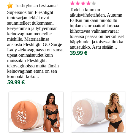
Testiryhmän testaama!
Todella kuuman
Supersuositun Fleshlight-
aikuisviihdetähden, Autumn
tuotesarjan tekijät ovat
Fallsin mukaan muotoiltu
suunnitelleet tiukemman,
tuplamasturbaattori tarjoaa
kevyemmän ja lyhyemmän
kiihottavaa valinnanvaraa:
keinovaginan meneville
toisessa päässä on herkulliset
miehille. Materiaalinsa
häpyhuulet ja toisessa tiukka
ansiosta Fleshlight GO Surge
anusaukko. Astu sisään...
Lady -tekovaginassa on samat
39.99 €
upeat ominaisuudet kuin
muissakin Fleshlight-
tekovaginoissa mutta tämän
keinovaginan etuna on sen
kompakti koko...
59.99 €