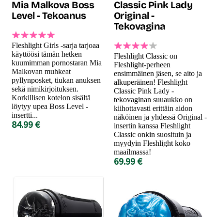
Mia Malkova Boss
Classic Pink Lady
Level - Tekoanus
Original -
Tekovagina
Fleshlight Girls -sarja tarjoaa
käyttöösi tämän hetken
Fleshlight Classic on
kuumimman pornostaran Mia
Fleshlight-perheen
Malkovan muhkeat
ensimmäinen jäsen, se aito ja
pyllynposket, tiukan anuksen
alkuperäinen! Fleshlight
sekä nimikirjoituksen.
Classic Pink Lady -
Korkillisen kotelon sisältä
tekovaginan suuaukko on
löytyy upea Boss Level -
kiihottavasti erittäin aidon
insertti...
näköinen ja yhdessä Original -
84.99 €
insertin kanssa Fleshlight
Classic onkin suosituin ja
myydyin Fleshlight koko
maailmassa!
69.99 €