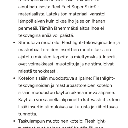
ainutlaatuisesta Real Feel Super Skin® -
materiaalista. Lateksiton materiaali
varastoi
lämpöä
aivan kuin oikea iho ja se on
ihanan
pehmeää. Tämän lähemmäksi aitoa ihoa ei
tekovagina enää voi päästä.
Stimuloiva muotoilu: Fleshlight-tekovaginoiden ja
masturbaattoreiden inserttien muotoilussa on
ajateltu miesten tarpeita ja mieltymyksiä. Insertit
ovat voimakkaasti muotoiltuja ja ne stimuloivat
miestä tehokkaasti.
Kotelon sisään muodostuva alipaine: Fleshlight-
tekovaginoiden ja masturbaattoreiden kotelon
sisään muodostuu käytön aikana imevä alipaine.
Käyttäjä voi säädellä alipainetta kätevästi itse. Imu
lisää insertin stimuloivaa vaikutusta ja kiihottavaa
tunnetta.
Taskulampun muotoinen kotelo: Fleshlight-