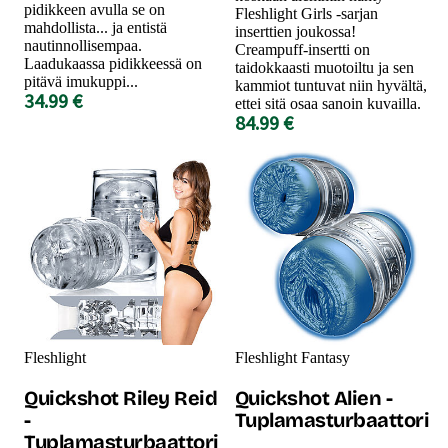
pidikkeen avulla se on
Fleshlight Girls -sarjan
mahdollista... ja entistä
inserttien joukossa!
nautinnollisempaa.
Creampuff-insertti on
Laadukaassa pidikkeessä on
taidokkaasti muotoiltu ja sen
pitävä imukuppi...
kammiot tuntuvat niin hyvältä,
34.99 €
ettei sitä osaa sanoin kuvailla.
84.99 €
Fleshlight
Fleshlight Fantasy
Quickshot Riley Reid
Quickshot Alien -
-
Tuplamasturbaattori
Tuplamasturbaattori