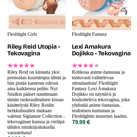
Fleshlight Girls
Fleshlight Fantasy
Riley Reid Utopia -
Lexi Amakura
Tekovagina
Dojikko - Tekovagina
Riley Reid on kiistatta yksi
Rohkeaa anime-fantasiaa ja
pornoalan kuumimpia tähtiä ja
tuntuvasti vaihtelevaa
hän pistää kameran edessä
stimulaatiota! Fleshlight
aina kaikkensa peliin. Nyt
Fantasy Lexi Amakura
Sinäkin pääset nauttimaan
Dojikko on näyttävä ja
tämän ruskeasilmäisen kissan
houkutteleva tekovagina, joka
käsittelystä Riley Reidin
yhdistää anime-fantasian,
herkkuhuulien mukaan
realistisen tuntuman ja
valetun Signature Collection -
Fleshlightin tunnetun laadun.
79.99 €
tekovaginan kanssa ja vieläpä
tähden nimikirjoituksella
varustettuna!