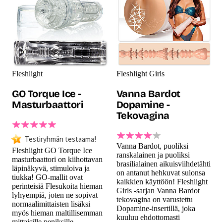
Fleshlight
Fleshlight Girls
GO Torque Ice -
Vanna Bardot
Masturbaattori
Dopamine -
Tekovagina
Testiryhmän testaama!
Vanna Bardot, puoliksi
Fleshlight GO Torque Ice
ranskalainen ja puoliksi
masturbaattori on kiihottavan
brasilialainen aikuisviihdetähti
läpinäkyvä, stimuloiva ja
on antanut hehkuvat sulonsa
tiukka! GO-mallit ovat
kaikkien käyttöön! Fleshlight
perinteisiä Flesukoita hieman
Girls -sarjan Vanna Bardot
lyhyempiä, joten ne sopivat
tekovagina on varustettu
normaalimittaisten lisäksi
Dopamine-insertillä, joka
myös hieman maltillisemman
kuuluu ehdottomasti
mittaisille peniksille.