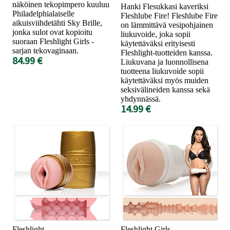
näköinen tekopimpero kuuluu
Hanki Flesukkasi kaveriksi
Philadelphialaiselle
Fleshlube Fire! Fleshlube Fire
aikuisviihdetähti Sky Brille,
on lämmittävä vesipohjainen
jonka sulot ovat kopioitu
liukuvoide, joka sopii
suoraan Fleshlight Girls -
käytettäväksi erityisesti
sarjan tekovaginaan.
Fleshlight-tuotteiden kanssa.
84.99 €
Liukuvana ja luonnollisena
tuotteena liukuvoide sopii
käytettäväksi myös muiden
seksivälineiden kanssa sekä
yhdynnässä.
14.99 €
Fleshlight
Fleshlight Girls