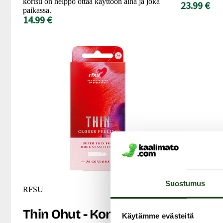
kortsu on helppo ottaa käyttöön aina ja joka
23.99 €
paikassa.
14.99 €
Suostumus
RFSU
Pasante
Thin Ohut - Kondomi, 30
Regular
Käytämme evästeitä