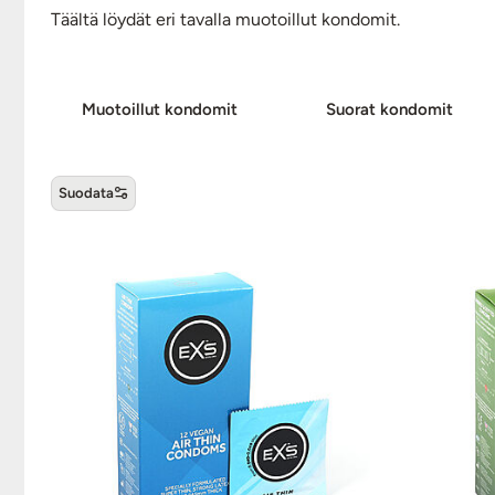
Täältä löydät eri tavalla muotoillut kondomit.
Muotoillut kon­do­mit
Suorat kon­do­mit
Suodata
Kondomin muoto -tuotteet