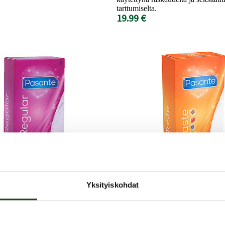
tarttumiselta.
19.99 €
Yksityiskohdat
Pasante
 - Kondomi, 12 kpl
Taste - Makukondo