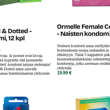
Ormelle Female 
 & Dotted -
- Naisten kondomi,
i, 12 kpl
Sisäinen kondomi antaa miellyttäv
hormonitonta suojaa raskauden ja 
ehkäisyyn. Tämä 5 kappaleen pakk
voja. Ja juomut ovat kivoja.
luonnonkumilateksista valmistettu
kä nypytetty että juomutettu
kondomeja, jotka asetetaan emätt
ted -kondomi tarjoaa molempia!
yhdyntää.
 Dotted antaa saavalle
19.99 €
hanaa lisästimulaatiota yhdynnän