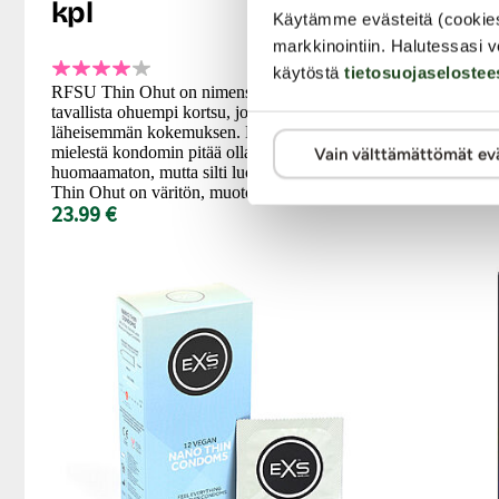
kpl
Käytämme evästeitä (cookie
markkinointiin. Halutessasi v
Anatomisesti 
käytöstä
tietosuojaselostee
kondomi on pää
RFSU Thin Ohut on nimensä mukaisesti
peniksen muo
tavallista ohuempi kortsu, joka takaa
lisää nautinno
läheisemmän kokemuksen. Kaikille, joiden
hyvin penikse
mielestä kondomin pitää olla mahdollisimman
Vain välttämättömät ev
7.99 €
huomaamaton, mutta silti luotettava. RFSU
Thin Ohut on väritön, muotoiltu...
23.99 €