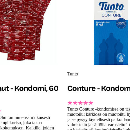
Tunto
hut - Kondomi, 60
Conture - Kondomi
Tunto Conture -kondomissa on täy
muotoilu; kärkiosa on muotoiltu h
hut on nimensä mukaisesti
ja se pysyy täydellisesti paikoillaa
uempi kortsu, joka takaa
valmistettu ja säiliöllä varustettu
kokemuksen. Kaikille, joiden
on käsitelty silikonipohjaisella liuk