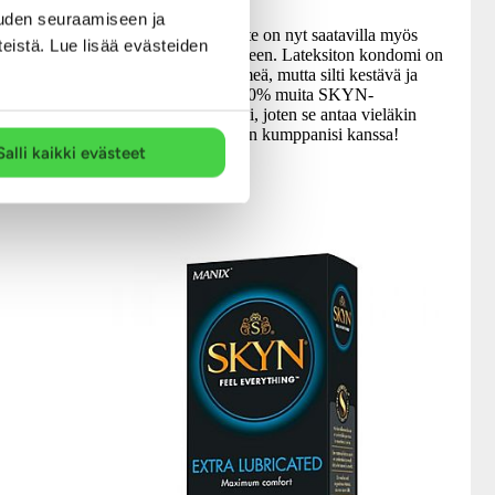
uden seuraamiseen ja
Suosittu SKYN Elite on nyt saatavilla myös
teistä. Lue lisää evästeiden
suurempaan tarpeeseen. Lateksiton kondomi on
ihanan ohut ja pehmeä, mutta silti kestävä ja
sältää 12 kpl
turvallinen. Se on 20% muita SKYN-
ia kondomeja.
kondomeja ohuempi, joten se antaa vieläkin
eksistä
läheisemmän tunteen kumppanisi kanssa!
täin
54.99 €
Salli kaikki evästeet
vat käsitelty