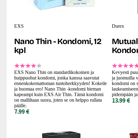
EXS
Durex
Nano Thin - Kondomi, 12
Mutual
kpl
Kondom
EXS Nano Thin on standardikokoinen ja
Kevyesti puud
huippuohut kondomi, jonka kanssa saavutat
ja juomuilla 
ennenkokemattoman tuntoherkkyyden! Kokeile
kondomi on s
ja huomaa ero! Nano Thin -kondomi hieman
laukeamiseen,
kapeampi kuin EXS Air Thin. Tämä kondomi
pidempään ja
13.99 €
on malliltaan suora, joten se on helppo rullata
päälle.
7.99 €