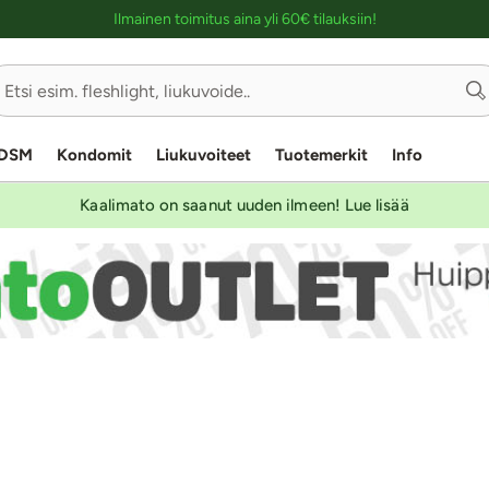
Ostoskassin kuvaus lukijalle
Ilmainen toimitus aina yli 60€ tilauksiin!
Sivu
1/3
DSM
Kondomit
Liukuvoiteet
Tuotemerkit
Info
Kaalimato on saanut uuden ilmeen! Lue lisää