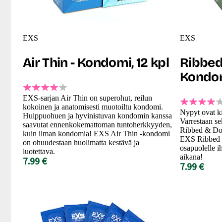
EXS
EXS
Air Thin - Kondomi, 12 kpl
Ribbed
Kondom
EXS-sarjan Air Thin on superohut, reilun
kokoinen ja anatomisesti muotoiltu kondomi.
Nypyt ovat ki
Huippuohuen ja hyvinistuvan kondomin kanssa
Varrestaan se
saavutat ennenkokemattoman tuntoherkkyyden,
Ribbed & Dot
kuin ilman kondomia! EXS Air Thin -kondomi
EXS Ribbed &
on ohuudestaan huolimatta kestävä ja
osapuolelle i
luotettava.
aikana!
7.99 €
7.99 €