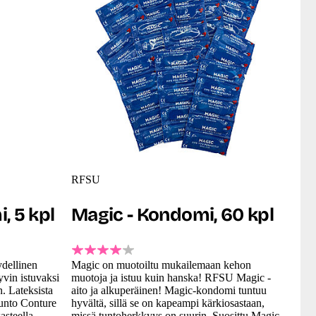
RFSU
, 5 kpl
Magic - Kondomi, 60 kpl
dellinen
Magic on muotoiltu mukailemaan kehon
yvin istuvaksi
muotoja ja istuu kuin hanska! RFSU Magic -
n. Lateksista
aito ja alkuperäinen! Magic-kondomi tuntuu
 Tunto Conture
hyvältä, sillä se on kapeampi kärkiosastaan,
asteella.
missä tuntoherkkyys on suurin. Suosittu Magic