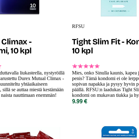
RFSU
 Climax -
Tight Slim Fit - K
i, 10 kpl
10 kpl
uttavalla liukasteella, nystyröillä
Mies, onko Sinulla kaunis, kapea 
varustettu Durex Mutual Climax -
penis? Tämä kondomi ei ole lerpp
uunniteltu yhtäaikaiseen
sopivan napakka ja pysyy hyvin p
 sillä se auttaa miestä kestämään
päällä. RFSU:n laadukas Tight Sli
 naista nauttimaan enemmän!
kondomi on mukavan tiukka ja hyv
9.99 €