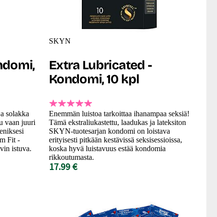
SKYN
ondomi,
Extra Lubricated -
Kondomi, 10 kpl
ja solakka
Enemmän luistoa tarkoittaa ihanampaa seksiä!
u vaan juuri
Tämä ekstraliukastettu, laadukas ja lateksiton
eniksesi
SKYN-tuotesarjan kondomi on loistava
m Fit -
erityisesti pitkään kestävissä seksisessioissa,
in istuva.
koska hyvä luistavuus estää kondomia
rikkoutumasta.
17.99 €