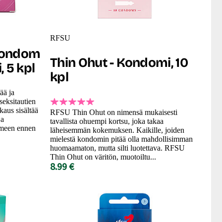
RFSU
Condom
Thin Ohut - Kondomi, 10
 5 kpl
kpl
ää ja
seksitautien
aus sisältää
RFSU Thin Ohut on nimensä mukaisesti
ja
tavallista ohuempi kortsu, joka takaa
imeen ennen
läheisemmän kokemuksen. Kaikille, joiden
mielestä kondomin pitää olla mahdollisimman
huomaamaton, mutta silti luotettava. RFSU
Thin Ohut on väritön, muotoiltu...
8.99 €