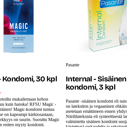
Pasante
- Kondomi, 30 kpl
Internal - Sisäinen
kondomi, 3 kpl
toiltu mukailemaan kehon
Pasante -sisäinen kondomi eli nai
stuu kuin hanska! RFSU Magic -
on lateksiton ja vegaaninen ehkäis
peräinen! Magic-kondomi tuntuu
asetetaan emättimeen ennen yhdyn
ä se on kapeampi kärkiosastaan,
Nitrililateksista eli synteettisestä la
erkkyys on suurin. Suosittu Magic
valmistettu sisäinen kondomi suoj
n eniten myyty kondomi.
käytettynä raskaudelta ja seksitaut