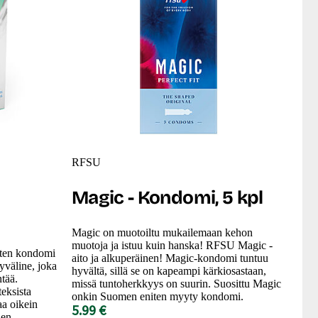
RFSU
Magic - Kondomi, 5 kpl
Magic on muotoiltu mukailemaan kehon
muotoja ja istuu kuin hanska! RFSU Magic -
sten kondomi
aito ja alkuperäinen! Magic-kondomi tuntuu
yväline, joka
hyvältä, sillä se on kapeampi kärkiosastaan,
tää.
missä tuntoherkkyys on suurin. Suosittu Magic
teksista
onkin Suomen eniten myyty kondomi.
aa oikein
5.99 €
ien