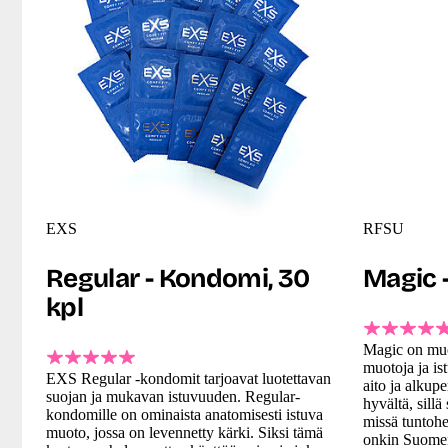
EXS
RFSU
Regular - Kondomi, 30
Magic 
kpl
Magic on muo
muotoja ja i
EXS Regular -kondomit tarjoavat luotettavan
aito ja alku
suojan ja mukavan istuvuuden. Regular-
hyvältä, sill
kondomille on ominaista anatomisesti istuva
missä tuntoh
muoto, jossa on levennetty kärki. Siksi tämä
onkin Suome