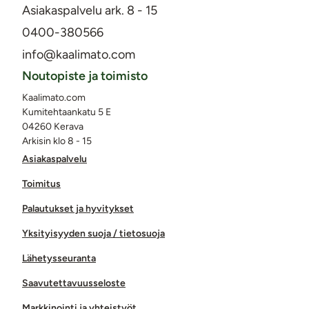
Asiakaspalvelu ark. 8 - 15
0400-380566
info@kaalimato.com
Noutopiste ja toimisto
Kaalimato.com
Kumitehtaankatu 5 E
04260 Kerava
Arkisin klo 8 - 15
Asiakaspalvelu
Toimitus
Palautukset ja hyvitykset
Yksityisyyden suoja / tietosuoja
Lähetysseuranta
Saavutettavuusseloste
Markkinointi ja yhteistyöt