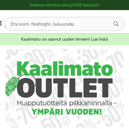
Ostoskassin kuvaus lukijalle
Ilmainen toimitus aina yli 60€ tilauksiin!
Kaalimato on saanut uuden ilmeen! Lue lisää