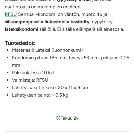
nautintoa ja on molempien mieleen.
RFSU
Sensual -kondomi on väritön, muotoiltu ja
silikonipohjaisella liukasteella käsitelty
, nypytetty
lateksikondomi
säiliöllä. Ei sisällä eläinperäisiä ainesosia.
Tuotetiedot:
Materiaali: Lateksi (luonnonkumi)
Kondomin pituus 185 mm, leveys 53 mm, paksuus 0,06
mm
Pakkauksessa 10 kpl
Valmistaja: RFSU
Lähetyspaketin koko: 20 x 11 x 9 cm
Lähetyksen paino: ~ 0.5 kg
Takuu 2v