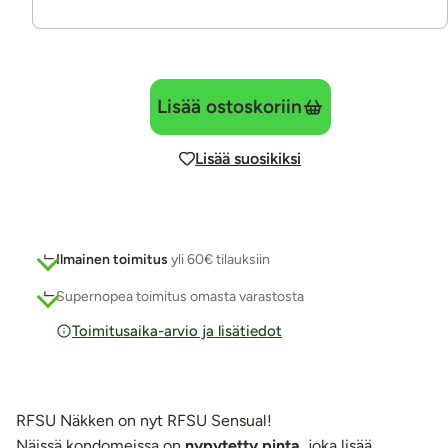
Lisää ostoskoriin
Lisää suosikiksi
Ilmainen toimitus
yli 60€ tilauksiin
Supernopea toimitus omasta varastosta
Toimitusaika-arvio ja lisätiedot
RFSU Näkken on nyt RFSU Sensual!
Näissä kondomeissa on
nypytetty
pinta
, joka lisää