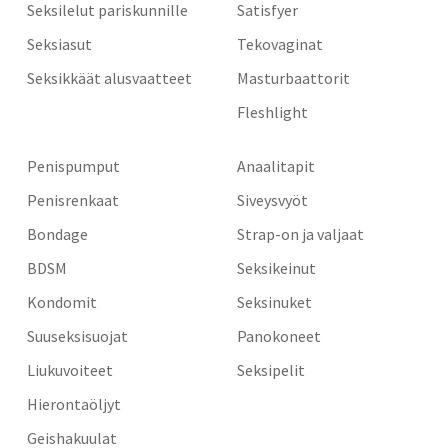
Seksilelut pariskunnille
Satisfyer
Seksiasut
Tekovaginat
Seksikkäät alusvaatteet
Masturbaattorit
Fleshlight
Penispumput
Anaalitapit
Penisrenkaat
Siveysvyöt
Bondage
Strap-on ja valjaat
BDSM
Seksikeinut
Kondomit
Seksinuket
Suuseksisuojat
Panokoneet
Liukuvoiteet
Seksipelit
Hierontaöljyt
Geishakuulat