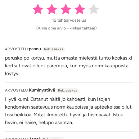
12 tähtiarvostelua
(Anna oma arvio - klikkaa tähteä!)
pannu
ARVOSTELU:
Rek. asiakas
peruskelpo kortsu, mutta omasta mielestä tunto kookas xl
kortsut ovat olleet parempia, kun myös normikauppoista
löytyy.
Kuminystävä
ARVOSTELU:
Rek. asiakas
Hyvä kumi. Ostanut näitä jo kahdesti, kun isojen
kondomien saatavuus normikaupoissa ja apteekeissa ollut
tosi heikkoa. Mitat ilmoitettu hyvin ja täsmäävät. Istuu
hyvin, ei haise, helppo asentaa.