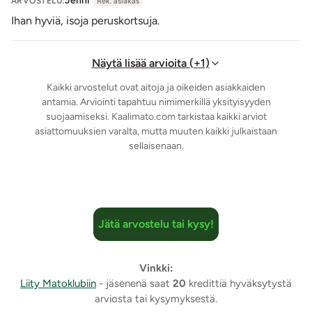
Jenni
ARVOSTELU:
Rek. asiakas
Ihan hyviä, isoja peruskortsuja.
Näytä lisää arvioita (+1)
Kaikki arvostelut ovat aitoja ja oikeiden asiakkaiden
antamia. Arviointi tapahtuu nimimerkillä yksityisyyden
suojaamiseksi. Kaalimato.com tarkistaa kaikki arviot
asiattomuuksien varalta, mutta muuten kaikki julkaistaan
sellaisenaan.
Jätä arvostelu tai kysy!
Vinkki:
Liity Matoklubiin
- jäsenenä saat
20
kredittiä hyväksytystä
arviosta tai kysymyksestä.