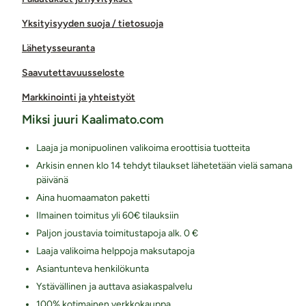
Yksityisyyden suoja / tietosuoja
Lähetysseuranta
Saavutettavuusseloste
Markkinointi ja yhteistyöt
Miksi juuri Kaalimato.com
Laaja ja monipuolinen valikoima eroottisia tuotteita
Arkisin ennen klo 14 tehdyt tilaukset lähetetään vielä samana
päivänä
Aina huomaamaton paketti
Ilmainen toimitus yli 60€ tilauksiin
Paljon joustavia toimitustapoja alk. 0 €
Laaja valikoima helppoja maksutapoja
Asiantunteva henkilökunta
Ystävällinen ja auttava asiakaspalvelu
100% kotimainen verkkokauppa