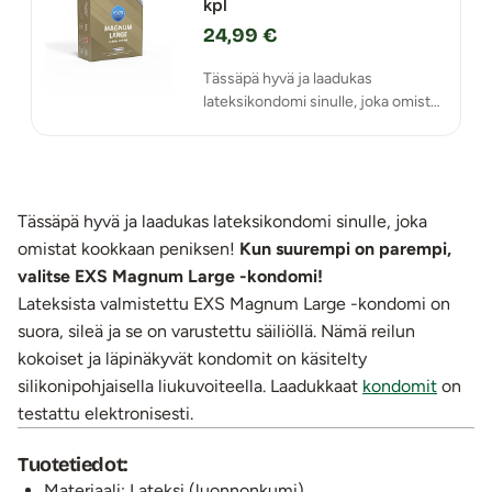
kpl
24,99 €
Tässäpä hyvä ja laadukas
lateksikondomi sinulle, joka omistat
kookkaan peniksen!
Tässäpä hyvä ja laadukas lateksikondomi sinulle, joka
omistat kookkaan peniksen!
Kun suurempi on parempi,
valitse EXS Magnum Large -kondomi!
Lateksista valmistettu EXS Magnum Large -kondomi on
suora, sileä ja se on varustettu säiliöllä. Nämä reilun
kokoiset ja läpinäkyvät kondomit on käsitelty
silikonipohjaisella liukuvoiteella. Laadukkaat
kondomit
on
testattu elektronisesti.
Tuotetiedot:
Materiaali: Lateksi (luonnonkumi)