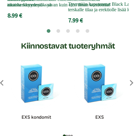
Tyvestään kapeammat Black Latex 
nnenaikaista siemensyöksyä.
tuntoherkkyydestä – aivan kuin olisi ilman kondomia!
huo
terskalle tilaa ja erektiolle lisää kest
8.99 €
7.9
7.99 €
Kiinnostavat tuoteryhmät
EXS kondomit
EXS