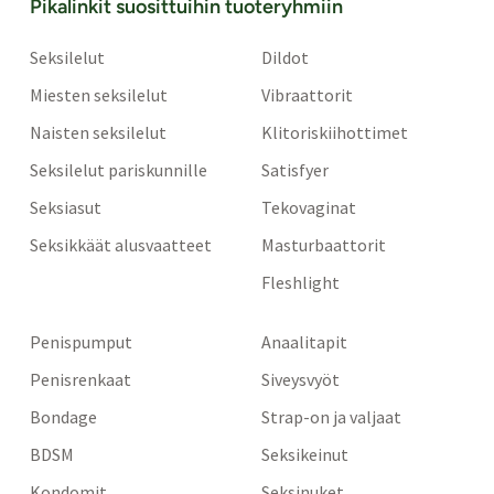
Pikalinkit suosittuihin tuoteryhmiin
Seksilelut
Dildot
Miesten seksilelut
Vibraattorit
Naisten seksilelut
Klitoriskiihottimet
Seksilelut pariskunnille
Satisfyer
Seksiasut
Tekovaginat
Seksikkäät alusvaatteet
Masturbaattorit
Fleshlight
Penispumput
Anaalitapit
Penisrenkaat
Siveysvyöt
Bondage
Strap-on ja valjaat
BDSM
Seksikeinut
Kondomit
Seksinuket