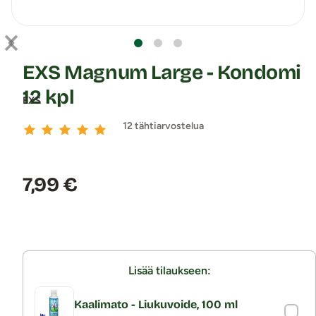
EXS Magnum Large - Kondomi
12 kpl
EXS
12 tähtiarvostelua
Hinta:
7,99 €
Lisää tilaukseen:
Kaalimato - Liukuvoide, 100 ml