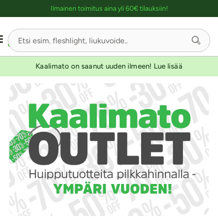
Ostoskassin kuvaus lukijalle
Ilmainen toimitus aina yli 60€ tilauksiin!
Kaalimato on saanut uuden ilmeen! Lue lisää