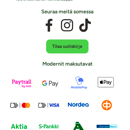
Seuraa meitä somessa
Tilaa uutiskirje
Modernit maksutavat