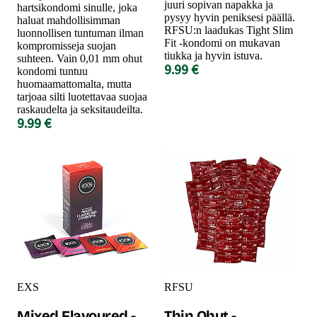
juuri sopivan napakka ja
hartsikondomi sinulle, joka
pysyy hyvin peniksesi päällä.
haluat mahdollisimman
RFSU:n laadukas Tight Slim
luonnollisen tuntuman ilman
Fit -kondomi on mukavan
kompromisseja suojan
tiukka ja hyvin istuva.
suhteen. Vain 0,01 mm ohut
9.99 €
kondomi tuntuu
huomaamattomalta, mutta
tarjoaa silti luotettavaa suojaa
raskaudelta ja seksitaudeilta.
9.99 €
EXS
RFSU
Mixed Flavoured -
Thin Ohut -