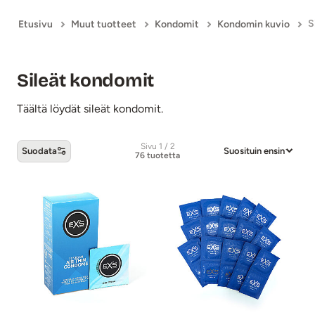
S
Etusivu
Muut tuotteet
Kondomit
Kondomin kuvio
Sileät kondomit
Täältä löydät sileät kondomit.
Sivu 1 / 2
Suodata
Suosituin ensin
76 tuotetta
Sileät kondomit -tuotteet