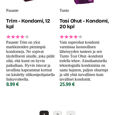
Pasante
Tunto
Trim - Kondomi, 12
Tosi Ohut - Kondomi,
kpl
20 kpl
Pasante Trim on yksi
Vain superohut kondomi
markkinoiden pienimpiä
varmistaa luonnollisen
kondomeja. Ne sopivat
läheisyyden tunteen ja sen
täydellisesti sinulle, joka pidät
Tunto Tosi Ohut -kondomi
siitä, että kumi on hyvin
todella tekee. Ainutlaatuisella
paikallaan. Hyvin istuvat ja
teknologialla kondomista on
tavallista kapeammat kortsut
saatu hajuton, paljon ohuempi
on käsitelty silikonipohjaisella
ja silti yhtä turvallinen kuin
liukuvoiteella.
tavalliset kondomit.
8.99 €
25.99 €