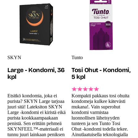
SKYN
Tunto
Large - Kondomi, 36
Tosi Ohut - Kondomi,
kpl
5 kpl
Etsitkö kondomia, joka ei
Kompakti pakkaus tosi ohuita
purista? SKYN Large tarjoaa
kondomeja kulkee kätevästi
juuri sitä! Lateksiton SKYN
mukana!. Vain superohut
Large -kondomi ei kiristä eikä
kondomi varmistaa
purista kookkaampaakaan
luonnollisen läheisyyden
penistä. Sen erittäin pehmeä
tunteen ja sen Tunto Tosi
SKYNFEEL™-materiaali ei
Ohut -kondomi todella tekee.
tunnu juuri lainkaan peniksen
Ainutlaatuisella teknologialla