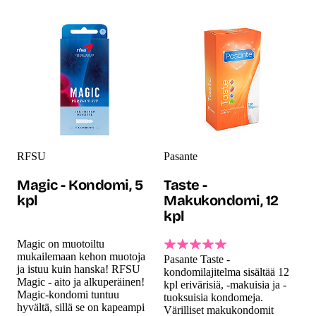
RFSU
Pasante
Magic - Kondomi, 5
Taste -
kpl
Makukondomi, 12
kpl
Magic on muotoiltu
mukailemaan kehon muotoja
Pasante Taste -
ja istuu kuin hanska! RFSU
kondomilajitelma sisältää 12
Magic - aito ja alkuperäinen!
kpl erivärisiä, -makuisia ja -
Magic-kondomi tuntuu
tuoksuisia kondomeja.
hyvältä, sillä se on kapeampi
Värilliset makukondomit