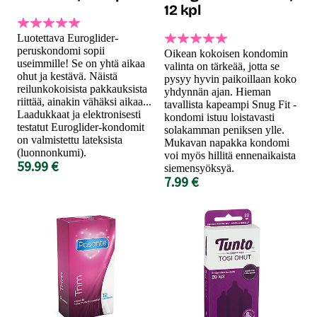
12 kpl
Luotettava Euroglider-
peruskondomi sopii
Oikean kokoisen kondomin
useimmille! Se on yhtä aikaa
valinta on tärkeää, jotta se
ohut ja kestävä. Näistä
pysyy hyvin paikoillaan koko
reilunkokoisista pakkauksista
yhdynnän ajan. Hieman
riittää, ainakin vähäksi aikaa...
tavallista kapeampi Snug Fit -
Laadukkaat ja elektronisesti
kondomi istuu loistavasti
testatut Euroglider-kondomit
solakamman peniksen ylle.
on valmistettu lateksista
Mukavan napakka kondomi
(luonnonkumi).
voi myös hillitä ennenaikaista
59.99 €
siemensyöksyä.
7.99 €