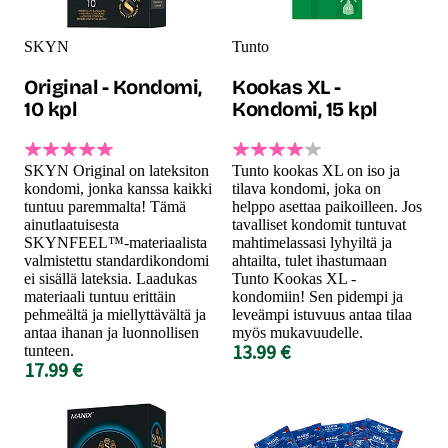
SKYN
Tunto
Original - Kondomi,
Kookas XL -
10 kpl
Kondomi, 15 kpl
SKYN Original on lateksiton
Tunto kookas XL on iso ja
kondomi, jonka kanssa kaikki
tilava kondomi, joka on
tuntuu paremmalta! Tämä
helppo asettaa paikoilleen. Jos
ainutlaatuisesta
tavalliset kondomit tuntuvat
SKYNFEEL™-materiaalista
mahtimelassasi lyhyiltä ja
valmistettu standardikondomi
ahtailta, tulet ihastumaan
ei sisällä lateksia. Laadukas
Tunto Kookas XL -
materiaali tuntuu erittäin
kondomiin! Sen pidempi ja
pehmeältä ja miellyttävältä ja
leveämpi istuvuus antaa tilaa
antaa ihanan ja luonnollisen
myös mukavuudelle.
13.99 €
tunteen.
17.99 €