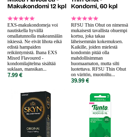
Makukondomi 12 kpl
Kondomi, 60 kpl
EXS-makukondomeja voi
RFSU Thin Ohut on nimensä
nautiskella hyvällä
mukaisesti tavallista ohuempi
omallatunnolla makeannälän
kortsu, joka takaa
iskiessä. Ne eivät lihota eikä
läheisemmän kokemuksen.
edistä hampaiden
Kaikille, joiden mielestä
reikiintymistä. Ihana EXS
kondomin pitää olla
Mixed Flavoured -
mahdollisimman
kondomilajitelma sisältää
huomaamaton, mutta silti
suklaan, mansikan...
luotettava. RFSU Thin Ohut
7.99 €
on väritön, muotoiltu...
39.99 €