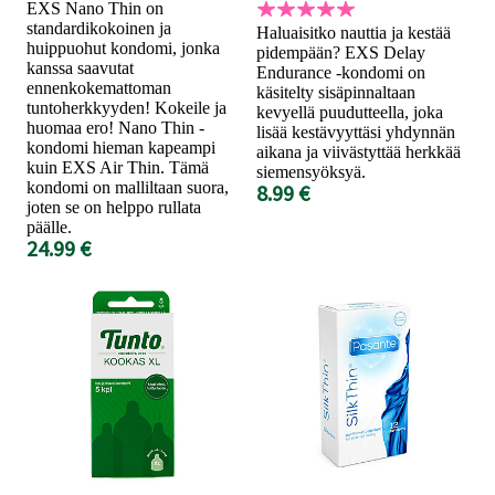
EXS Nano Thin on
standardikokoinen ja
Haluaisitko nauttia ja kestää
huippuohut kondomi, jonka
pidempään? EXS Delay
kanssa saavutat
Endurance -kondomi on
ennenkokemattoman
käsitelty sisäpinnaltaan
tuntoherkkyyden! Kokeile ja
kevyellä puudutteella, joka
huomaa ero! Nano Thin -
lisää kestävyyttäsi yhdynnän
kondomi hieman kapeampi
aikana ja viivästyttää herkkää
kuin EXS Air Thin. Tämä
siemensyöksyä.
kondomi on malliltaan suora,
8.99 €
joten se on helppo rullata
päälle.
24.99 €