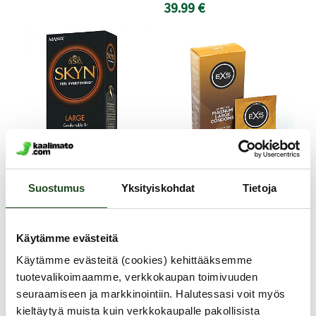
39.99 €
SKYN
EXS
Suostumus
Yksityiskohdat
Tietoja
Large - Kondomi, 10
Magnum Large -
kpl
Kondomi 12 kpl
Käytämme evästeitä
Lateksiton SKYN Large -
Tässäpä hyvä ja laadukas
Käytämme evästeitä (cookies) kehittääksemme
kondomi ei kiristä eikä purista
lateksikondomi sinulle, joka
tuotevalikoimaamme, verkkokaupan toimivuuden
kookkaampaakaan penistä.
omistat kookkaan peniksen!
seuraamiseen ja markkinointiin. Halutessasi voit myös
Sen erittäin pehmeä
Kun suurempi on parempi,
SKYNFEEL™-materiaali ei
valitse EXS Magnum Large -
kieltäytyä muista kuin verkkokaupalle pakollisista