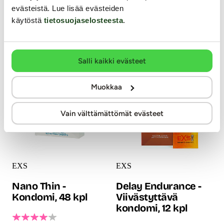
tunnu juuri lainkaan peniksen
kondomi! Lateksista
evästeistä. Lue lisää evästeiden
pinnalla. Normaalia suurempi
valmistettu EXS Magnum
käytöstä
tietosuojaselosteesta
.
SKYN Large -kondomi on
Large -kondomi on suora,
valmistettu ainutlaatuisesta...
sileä ja se on varustettu
17.99 €
säiliöllä.
7.99 €
Salli kaikki evästeet
Muokkaa
Vain välttämättömät evästeet
EXS
EXS
Nano Thin -
Delay Endurance -
Kondomi, 48 kpl
Viivästyttävä
kondomi, 12 kpl