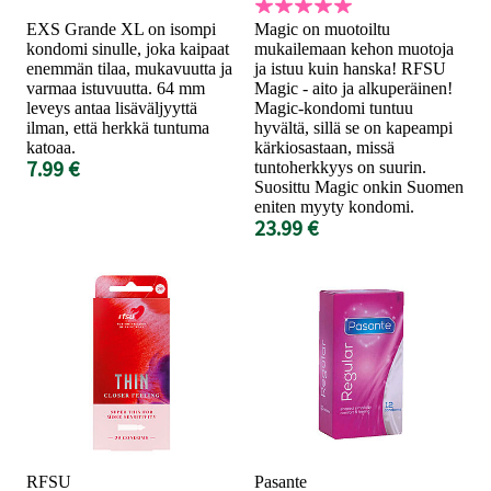
EXS Grande XL on isompi
Magic on muotoiltu
kondomi sinulle, joka kaipaat
mukailemaan kehon muotoja
enemmän tilaa, mukavuutta ja
ja istuu kuin hanska! RFSU
varmaa istuvuutta. 64 mm
Magic - aito ja alkuperäinen!
leveys antaa lisäväljyyttä
Magic-kondomi tuntuu
ilman, että herkkä tuntuma
hyvältä, sillä se on kapeampi
katoaa.
kärkiosastaan, missä
7.99 €
tuntoherkkyys on suurin.
Suosittu Magic onkin Suomen
eniten myyty kondomi.
23.99 €
RFSU
Pasante