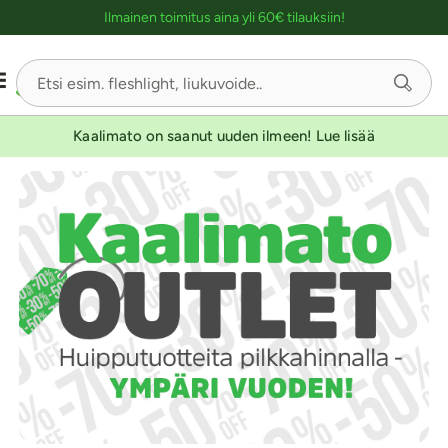
Ostoskassin kuvaus lukijalle
UUTUUSTUOTE
Ilmainen toimitus aina yli 60€ tilauksiin!
Sivu
1/2
Kaalimato on saanut uuden ilmeen! Lue lisää