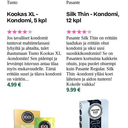
Tunto
Pasante
Kookas XL -
Silk Thin - Kondomi,
Kondomi, 5 kpl
12 kpl
Jos tavalliset kondomit
Pasante Silk Thin on erittäin
tuntuvat mahtimelassasi
laadukas ja erittäin ohut
lyhyiltä ja ahtailta, tulet
kondomi ja siksi uusi
ihastumaan Tunto Kookas XL
suosikkikondomisi! Se on
-kondomiin! Sen pidempi ja
Pasanten kortsuista kaikkein
leveämpi istuvuus antaa tilaa
ohuin, jopa puolet ohuempi
myös mukavuudelle. Tämä
kuin Pasante Regular. Silk
erittäin suuri ja tilava kondomi
Thin -kondomi ylläsi koet
on väritön...
läheisen ja aidon tunteen!
4.99 €
Kokeile vaikka!
9.99 €