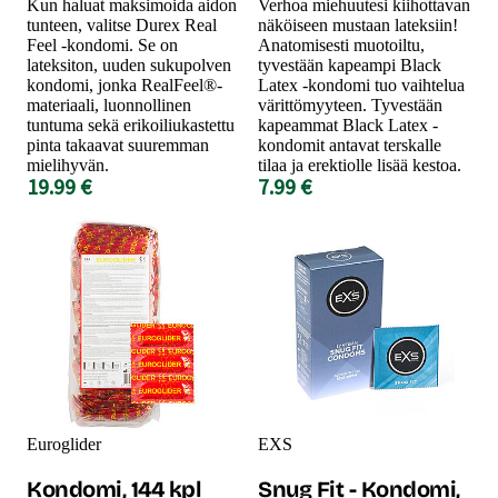
Kun haluat maksimoida aidon
Verhoa miehuutesi kiihottavan
tunteen, valitse Durex Real
näköiseen mustaan lateksiin!
Feel -kondomi. Se on
Anatomisesti muotoiltu,
lateksiton, uuden sukupolven
tyvestään kapeampi Black
kondomi, jonka RealFeel®-
Latex -kondomi tuo vaihtelua
materiaali, luonnollinen
värittömyyteen. Tyvestään
tuntuma sekä erikoiliukastettu
kapeammat Black Latex -
pinta takaavat suuremman
kondomit antavat terskalle
mielihyvän.
tilaa ja erektiolle lisää kestoa.
19.99 €
7.99 €
Euroglider
EXS
Kondomi, 144 kpl
Snug Fit - Kondomi,