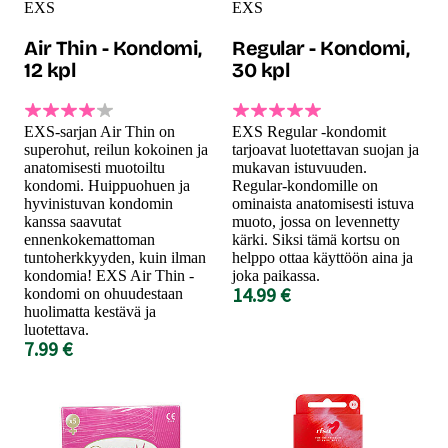
EXS
EXS
Air Thin - Kondomi,
Regular - Kondomi,
12 kpl
30 kpl
EXS-sarjan Air Thin on
EXS Regular -kondomit
superohut, reilun kokoinen ja
tarjoavat luotettavan suojan ja
anatomisesti muotoiltu
mukavan istuvuuden.
kondomi. Huippuohuen ja
Regular-kondomille on
hyvinistuvan kondomin
ominaista anatomisesti istuva
kanssa saavutat
muoto, jossa on levennetty
ennenkokemattoman
kärki. Siksi tämä kortsu on
tuntoherkkyyden, kuin ilman
helppo ottaa käyttöön aina ja
kondomia! EXS Air Thin -
joka paikassa.
14.99 €
kondomi on ohuudestaan
huolimatta kestävä ja
luotettava.
7.99 €