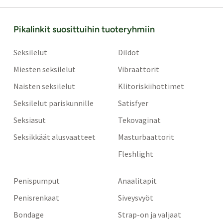
Pikalinkit suosittuihin tuoteryhmiin
Seksilelut
Dildot
Miesten seksilelut
Vibraattorit
Naisten seksilelut
Klitoriskiihottimet
Seksilelut pariskunnille
Satisfyer
Seksiasut
Tekovaginat
Seksikkäät alusvaatteet
Masturbaattorit
Fleshlight
Penispumput
Anaalitapit
Penisrenkaat
Siveysvyöt
Bondage
Strap-on ja valjaat