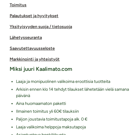
Toimitus
Palautukset ja hyvitykset
Yksityisyyden suoja / tietosuoja
Lähetysseuranta
Saavutettavuusseloste
Markkinointi ja yhteistyöt
Miksi juuri Kaalimato.com
Laaja ja monipuolinen valikoima eroottisia tuotteita
Arkisin ennen klo 14 tehdyt tilaukset lähetetään vielä samana
päivänä
Aina huomaamaton paketti
Ilmainen toimitus yli 60€ tilauksiin
Paljon joustavia toimitustapoja alk. 0 €
Laaja valikoima helppoja maksutapoja
Asiantunteva henkilökunta