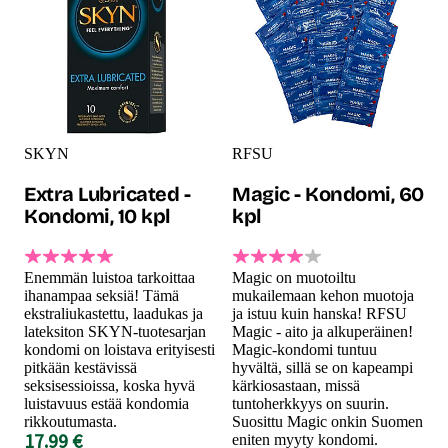
SKYN
RFSU
Extra Lubricated -
Magic - Kondomi, 60
Kondomi, 10 kpl
kpl
Enemmän luistoa tarkoittaa
Magic on muotoiltu
ihanampaa seksiä! Tämä
mukailemaan kehon muotoja
ekstraliukastettu, laadukas ja
ja istuu kuin hanska! RFSU
lateksiton SKYN-tuotesarjan
Magic - aito ja alkuperäinen!
kondomi on loistava erityisesti
Magic-kondomi tuntuu
pitkään kestävissä
hyvältä, sillä se on kapeampi
seksisessioissa, koska hyvä
kärkiosastaan, missä
luistavuus estää kondomia
tuntoherkkyys on suurin.
rikkoutumasta.
Suosittu Magic onkin Suomen
17.99 €
eniten myyty kondomi.