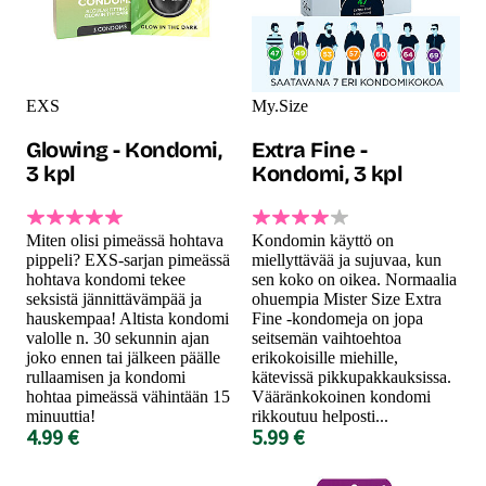
EXS
My.Size
Glowing - Kondomi,
Extra Fine -
3 kpl
Kondomi, 3 kpl
Miten olisi pimeässä hohtava
Kondomin käyttö on
pippeli? EXS-sarjan pimeässä
miellyttävää ja sujuvaa, kun
hohtava kondomi tekee
sen koko on oikea. Normaalia
seksistä jännittävämpää ja
ohuempia Mister Size Extra
hauskempaa! Altista kondomi
Fine -kondomeja on jopa
valolle n. 30 sekunnin ajan
seitsemän vaihtoehtoa
joko ennen tai jälkeen päälle
erikokoisille miehille,
rullaamisen ja kondomi
kätevissä pikkupakkauksissa.
hohtaa pimeässä vähintään 15
Vääränkokoinen kondomi
minuuttia!
rikkoutuu helposti...
4.99 €
5.99 €