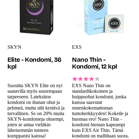
SKYN
EXS
Elite - Kondomi, 36
Nano Thin -
kpl
Kondomi, 12 kpl
Suosittu SKYN Elite on nyt
EXS Nano Thin on
saatavilla myös suurempaan
standardikokoinen ja
tarpeeseen. Lateksiton
huippuohut kondomi, jonka
kondomi on ihanan ohut ja
kanssa saavutat
pehmeä, mutta silti kestävä ja
ennenkokemattoman
turvallinen. Se on 20% muita
tuntoherkkyyden! Kokeile ja
SKYN-kondomeja ohuempi,
huomaa ero! Nano Thin -
joten se antaa vieläkin
kondomi hieman kapeampi
läheisemmän tunteen
kuin EXS Air Thin. Tämä
kumppanisi kanssa!
kondomi on malliltaan suora,