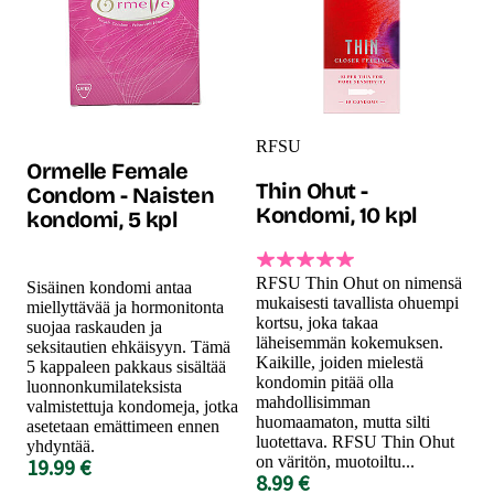
RFSU
Ormelle Female
Thin Ohut -
Condom - Naisten
Kondomi, 10 kpl
kondomi, 5 kpl
RFSU Thin Ohut on nimensä
Sisäinen kondomi antaa
mukaisesti tavallista ohuempi
miellyttävää ja hormonitonta
kortsu, joka takaa
suojaa raskauden ja
läheisemmän kokemuksen.
seksitautien ehkäisyyn. Tämä
Kaikille, joiden mielestä
5 kappaleen pakkaus sisältää
kondomin pitää olla
luonnonkumilateksista
mahdollisimman
valmistettuja kondomeja, jotka
huomaamaton, mutta silti
asetetaan emättimeen ennen
luotettava. RFSU Thin Ohut
yhdyntää.
on väritön, muotoiltu...
19.99 €
8.99 €