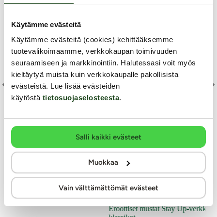
Käytämme evästeitä
Käytämme evästeitä (cookies) kehittääksemme
tuotevalikoimaamme, verkkokaupan toimivuuden
seuraamiseen ja markkinointiin. Halutessasi voit myös
Oh
kieltäytyä muista kuin verkkokaupalle pakollisista
evästeistä. Lue lisää evästeiden
Ca
käytöstä
tietosuojaselosteesta
.
OhYeah
OhYeah
Si
tangat
Pitsiset alahalkiotangat, Plus Size
Stay Up-verkkosukat
strassikoristein, Plus Si
Salli kaikki evästeet
Täm
OhY
a samalla erittäin
Superkauniit Ohyeah-brändin mustat ja huikean
muk
Muokkaa
settuvat kauniisti
seksikkäät Plus Size-kokoiset alahalkiotangat asettuvat
Anna sääriesi kimaltaa kauniisti ja 
OhY
astavat samalla haaravälisi
kauniisti pakaroittesi kupeille ja paljastavat samalla
samalla ylellisemmän näköinen. O
suu
haaravälisi seksikkäästi ja kiihottavasti.
superkauniit Plus Size-kokoiset bli
koro
Vain välttämättömät evästeet
kiinnittävät varmasti katseet!
12.99 €
13
Eroottiset mustat Stay Up-verkkosu