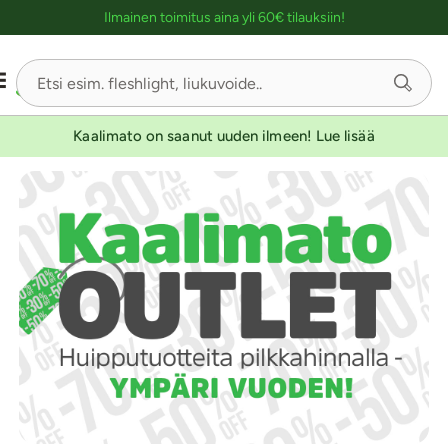
Ostoskassin kuvaus lukijalle
Ilmainen toimitus aina yli 60€ tilauksiin!
Kaalimato on saanut uuden ilmeen! Lue lisää