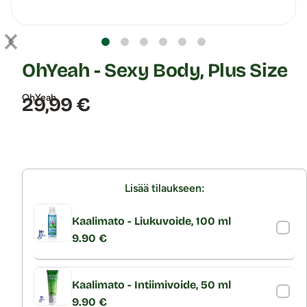
OhYeah - Sexy Body, Plus Size
OhYeah
Hinta:
29,99 €
Lisää tilaukseen:
Kaalimato - Liukuvoide, 100 ml
9.90 €
Kaalimato - Intiimivoide, 50 ml
9.90 €