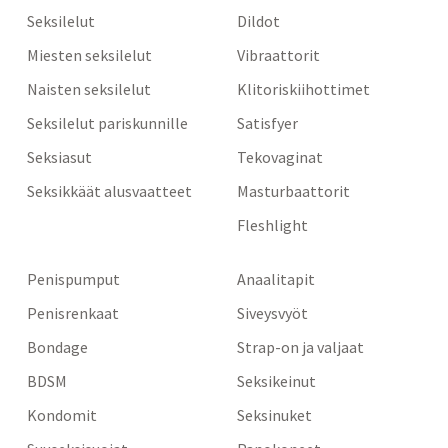
Seksilelut
Dildot
Miesten seksilelut
Vibraattorit
Naisten seksilelut
Klitoriskiihottimet
Seksilelut pariskunnille
Satisfyer
Seksiasut
Tekovaginat
Seksikkäät alusvaatteet
Masturbaattorit
Fleshlight
Penispumput
Anaalitapit
Penisrenkaat
Siveysvyöt
Bondage
Strap-on ja valjaat
BDSM
Seksikeinut
Kondomit
Seksinuket