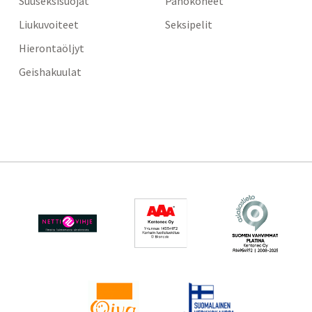
Suuseksisuojat
Panokoneet
Liukuvoiteet
Seksipelit
Hierontaöljyt
Geishakuulat