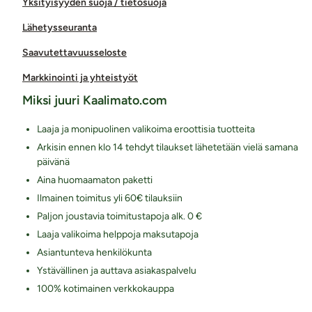
Yksityisyyden suoja / tietosuoja
Lähetysseuranta
Saavutettavuusseloste
Markkinointi ja yhteistyöt
Miksi juuri Kaalimato.com
Laaja ja monipuolinen valikoima eroottisia tuotteita
Arkisin ennen klo 14 tehdyt tilaukset lähetetään vielä samana
päivänä
Aina huomaamaton paketti
Ilmainen toimitus yli 60€ tilauksiin
Paljon joustavia toimitustapoja alk. 0 €
Laaja valikoima helppoja maksutapoja
Asiantunteva henkilökunta
Ystävällinen ja auttava asiakaspalvelu
100% kotimainen verkkokauppa