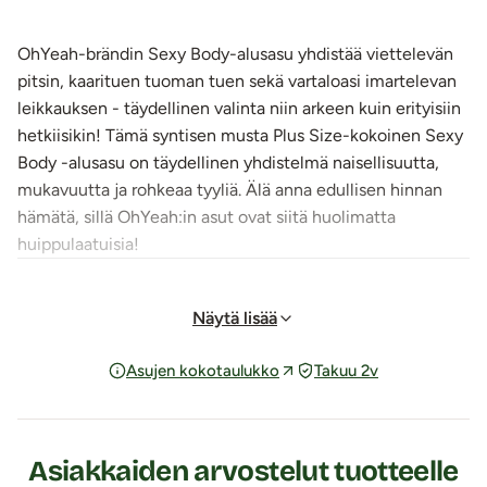
OhYeah-brändin Sexy Body-alusasu yhdistää viettelevän
pitsin, kaarituen tuoman tuen sekä vartaloasi imartelevan
leikkauksen - täydellinen valinta niin arkeen kuin erityisiin
hetkiisikin! Tämä syntisen musta Plus Size-kokoinen Sexy
Body -alusasu on täydellinen yhdistelmä naisellisuutta,
mukavuutta ja rohkeaa tyyliä. Älä anna edullisen hinnan
hämätä, sillä OhYeah:in asut ovat siitä huolimatta
huippulaatuisia!
Sexy Body on suunniteltu tuomaan esiin parhaat
puolesi:
Näytä lisää
Kaarituettu rintaliiviosa antaa kauniin muodon ja
Asujen kokotaulukko
Takuu 2v
napakan tuen rinnoille.
Joustokuminauhaolkaimet mukautuvat vartalollesi ja
lisäävät reilusti istuvuutta ja käyttömukavuutta.
Stringimäinen alaosa korostaa lantiota ja pidentää
Asiakkaiden arvostelut tuotteelle
siluettia.