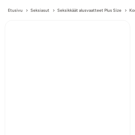
Etusivu
Seksiasut
Seksikkäät alusvaatteet Plus Size
Kor