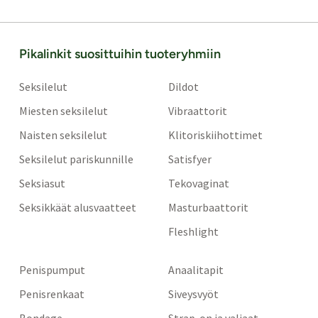
Pikalinkit suosittuihin tuoteryhmiin
Seksilelut
Dildot
Miesten seksilelut
Vibraattorit
Naisten seksilelut
Klitoriskiihottimet
Seksilelut pariskunnille
Satisfyer
Seksiasut
Tekovaginat
Seksikkäät alusvaatteet
Masturbaattorit
Fleshlight
Penispumput
Anaalitapit
Penisrenkaat
Siveysvyöt
Bondage
Strap-on ja valjaat