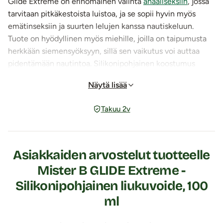
Glide Extreme on erinomainen valinta
anaaliseksiin
, jossa
tarvitaan pitkäkestoista luistoa, ja se sopii hyvin myös
emätinseksiin ja suurten lelujen kanssa nautiskeluun.
Tuote on hyödyllinen myös miehille, joilla on taipumusta
herkkään siemensyöksyyn, sillä sen vaikutus voi auttaa
pidentämään nautintoa. Silikonipohjainen koostumus
tekee
liukuvoiteesta
lisäksi täydellisen suihkukäyttöön,
Näytä lisää
sillä se ei huuhtoudu pois yhtä helposti kuin vesipohjainen
liukuvoide.
Takuu 2v
Liukuvoide rentouttaa ja helpottaa sisäänmenoa
Mister B GLIDE Extreme
sisältää rentouttavaa ja kevyesti
puuduttavaa Laureth-9 -ainesosaa
, joka tekee
Asiakkaiden arvostelut tuotteelle
sisäänmenosta helpompaa ja mukavampaa erityisesti
Mister B GLIDE Extreme -
anaalikäytössä tai suurten lelujen kanssa. Se vähentää
Silikonipohjainen liukuvoide, 100
epämukavuutta liikaa turruttamatta, joten tunnet edelleen
mitä tapahtuu ja voit nauttia täyteläisestä tunteesta.
ml
Pidempään kestävää nautintoa