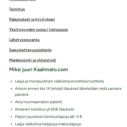
Toimitus
Palautukset ja hyvitykset
Yksityisyyden suoja / tietosuoja
Lähetysseuranta
Saavutettavuusseloste
Markkinointi ja yhteistyöt
Miksi juuri Kaalimato.com
Laaja ja monipuolinen valikoima eroottisia tuotteita
Arkisin ennen klo 14 tehdyt tilaukset lähetetään vielä samana
päivänä
Aina huomaamaton paketti
Ilmainen toimitus yli 60€ tilauksiin
Paljon joustavia toimitustapoja alk. 0 €
Laaja valikoima helppoja maksutapoja