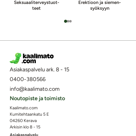
Sek­suaa­li­ter­veys­tuot­
Erektioon ja sie­men­
teet
syök­syyn
Asiakaspalvelu ark. 8 - 15
0400-380566
info@kaalimato.com
Noutopiste ja toimisto
Kaalimato.com
Kumitehtaankatu 5 E
04260 Kerava
Arkisin klo 8 - 15
Asiakaspalvelu