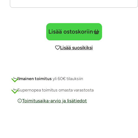
Lisää ostoskoriin
Lisää suosikiksi
Ilmainen toimitus
yli 60€ tilauksiin
Supernopea toimitus omasta varastosta
Toimitusaika-arvio ja lisätiedot