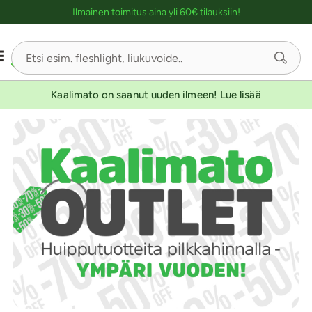
Ostoskassin kuvaus lukijalle
Ilmainen toimitus aina yli 60€ tilauksiin!
Kaalimato on saanut uuden ilmeen! Lue lisää