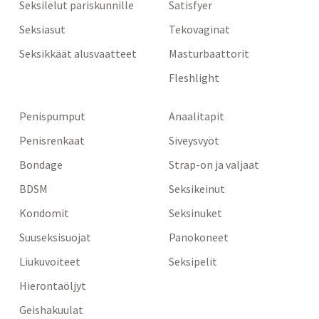
Seksilelut pariskunnille
Satisfyer
Seksiasut
Tekovaginat
Seksikkäät alusvaatteet
Masturbaattorit
Fleshlight
Penispumput
Anaalitapit
Penisrenkaat
Siveysvyöt
Bondage
Strap-on ja valjaat
BDSM
Seksikeinut
Kondomit
Seksinuket
Suuseksisuojat
Panokoneet
Liukuvoiteet
Seksipelit
Hierontaöljyt
Geishakuulat