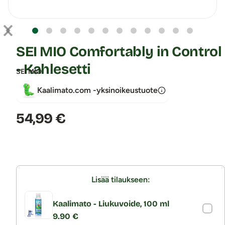
SEI MIO Comfortably in Control
- Kahlesetti
SEI MIO
Kaalimato.com -yksinoikeustuote
Hinta:
54,99 €
Lisää tilaukseen:
Kaalimato - Liukuvoide, 100 ml
9.90 €