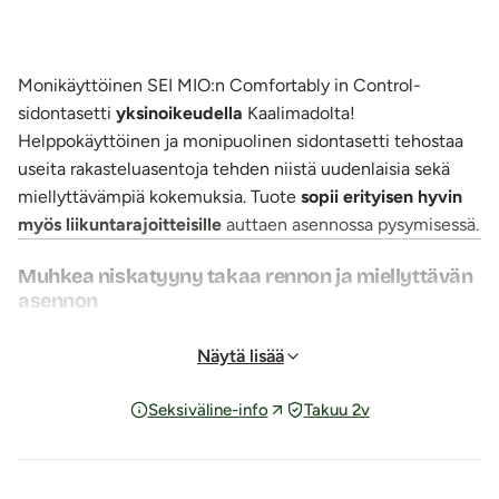
Monikäyttöinen SEI MIO:n Comfortably in Control-
sidontasetti
yksinoikeudella
Kaalimadolta!
Helppokäyttöinen ja monipuolinen sidontasetti tehostaa
useita rakasteluasentoja tehden niistä uudenlaisia sekä
miellyttävämpiä kokemuksia. Tuote
sopii erityisen hyvin
myös liikuntarajoitteisille
auttaen asennossa pysymisessä.
Muhkea niskatyyny takaa rennon ja miellyttävän
asennon
Polyesteristä valmistetussa pehmeässä ja pulleassa
niskatyynyssä on kaksi metallista D-lenkkiä, joihin saadaan
Näytä lisää
kiinnitettyä pistoolilukkokiinnityksellä olevat käsikahleet.
Seksiväline-info
Takuu 2v
Käsikahleiden ihoa vasten tuleva samettisen pehmeä
materiaali on valmistettu polyesterista. Käsikahleiden
ulkopinnalla on pitävä tarranauhakiinnitys, jonka ansiosta
kahleiden kokoa voidaan portaattomasti säätää.