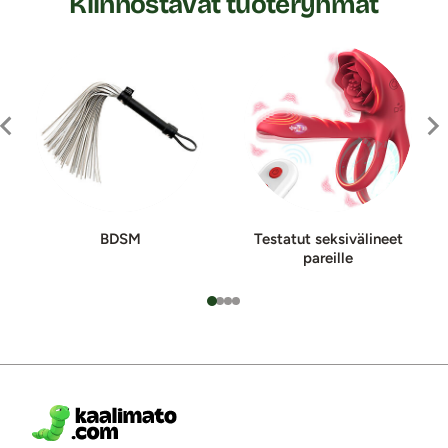
Kiinnostavat tuoteryhmät
BDSM
Testatut seksi­vä­li­neet
pa­reil­le