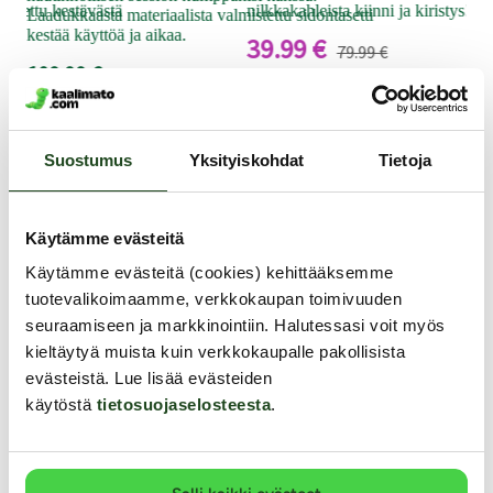
mistettu kestävästä
nilkkakahleista kiinni ja kiristys! Tha
Laadukkaasta materiaalista valmistettu sidontasetti
89
kestää käyttöä ja aikaa.
39.99 €
79.99 €
109.99 €
Muut asiakkaat ostivat
Suostumus
Yksityiskohdat
Tietoja
YKSINOIKEUS
YKSINOIKEUS
Y
Käytämme evästeitä
Käytämme evästeitä (cookies) kehittääksemme
tuotevalikoimaamme, verkkokaupan toimivuuden
seuraamiseen ja markkinointiin. Halutessasi voit myös
kieltäytyä muista kuin verkkokaupalle pakollisista
evästeistä. Lue lisää evästeiden
käytöstä
tietosuojaselosteesta
.