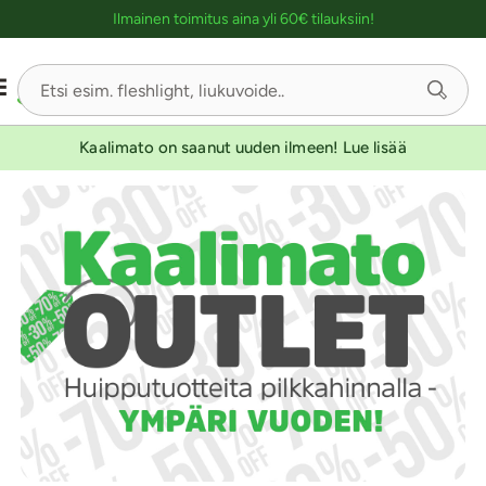
Ostoskassin kuvaus lukijalle
Ilmainen toimitus aina yli 60€ tilauksiin!
Kaalimato on saanut uuden ilmeen! Lue lisää