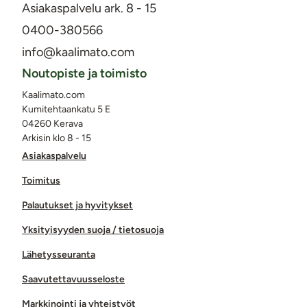
Asiakaspalvelu ark. 8 - 15
0400-380566
info@kaalimato.com
Noutopiste ja toimisto
Kaalimato.com
Kumitehtaankatu 5 E
04260 Kerava
Arkisin klo 8 - 15
Asiakaspalvelu
Toimitus
Palautukset ja hyvitykset
Yksityisyyden suoja / tietosuoja
Lähetysseuranta
Saavutettavuusseloste
Markkinointi ja yhteistyöt