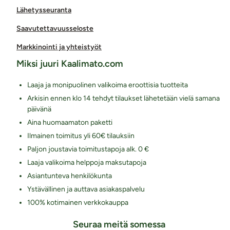
Lähetysseuranta
Saavutettavuusseloste
Markkinointi ja yhteistyöt
Miksi juuri Kaalimato.com
Laaja ja monipuolinen valikoima eroottisia tuotteita
Arkisin ennen klo 14 tehdyt tilaukset lähetetään vielä samana
päivänä
Aina huomaamaton paketti
Ilmainen toimitus yli 60€ tilauksiin
Paljon joustavia toimitustapoja alk. 0 €
Laaja valikoima helppoja maksutapoja
Asiantunteva henkilökunta
Ystävällinen ja auttava asiakaspalvelu
100% kotimainen verkkokauppa
Seuraa meitä somessa