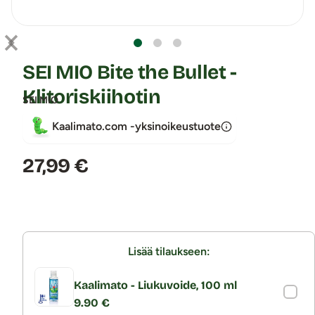
SEI MIO Bite the Bullet -
Klitoriskiihotin
SEI MIO
Kaalimato.com -yksinoikeustuote
Hinta:
27,99 €
Lisää tilaukseen:
Kaalimato - Liukuvoide, 100 ml
9.90 €