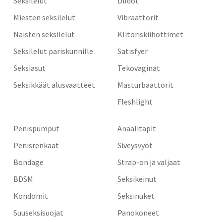
Seksilelut
Dildot
Miesten seksilelut
Vibraattorit
Naisten seksilelut
Klitoriskiihottimet
Seksilelut pariskunnille
Satisfyer
Seksiasut
Tekovaginat
Seksikkäät alusvaatteet
Masturbaattorit
Fleshlight
Penispumput
Anaalitapit
Penisrenkaat
Siveysvyöt
Bondage
Strap-on ja valjaat
BDSM
Seksikeinut
Kondomit
Seksinuket
Suuseksisuojat
Panokoneet