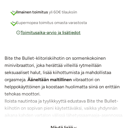
Ilmainen toimitus
yli 60€ tilauksiin
Supernopea toimitus omasta varastosta
Toimitusaika-arvio ja lisätiedot
Bite the Bullet-klitoriskiihotin on sormenkokoinen
minivibraattori, joka herättää villeillä rytmeillään
seksuaaliset halut, lisää kiihottumista ja mahdollistaa
orgasmeja.
Ääneltään maltillinen
vibraattori on
helppokäyttöinen ja koostaan huolimatta siinä on erittäin
tehokas moottori.
Iloista nautintoa ja tyylikkyyttä edustava Bite the Bullet-
kiihotin on sopivan pieni käytettäväksi, vaikka yhdynnän
aikana kahden vartalon välissä lähetyssaarnaaja-asennossa.
Kokeile myös värinän tuomia, kiihottavia tuntemuksia
Näytä lisää