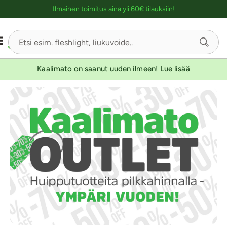
Ostoskassin kuvaus lukijalle
Ilmainen toimitus aina yli 60€ tilauksiin!
Kaalimato on saanut uuden ilmeen! Lue lisää