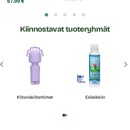
67.99 €
Kiinnostavat tuoteryhmät
Kli­to­ris­kii­hot­ti­met
Esileikkiin