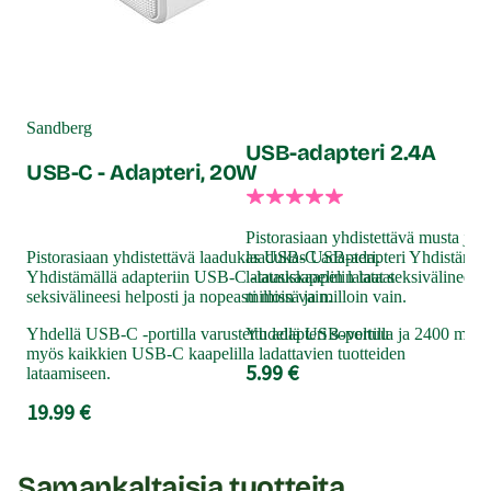
Tuotetiedot:
Materiaali: ABS, silikoni
Tuotteen kokopituus: 8 cm
Halkaisija: 2,1 cm
Moottori: 10 värinäohjelmaa (3 värinävoimakkuutta + 7
Sandberg
USB-adapteri 2.4A
värinärytmiä)
USB-C - Adapteri, 20W
Toimii: Ladataan laitteen omalla USB-kaapelilla. USB-
adapteri ei sisälly pakkaukseen.
Roisketiivis
Pistorasiaan yhdistettävä musta ja 
Pistorasiaan yhdistettävä laadukas USB-C adapteri.
laadukas USB-adapteri Yhdistämäl
Paino: 29 g
Yhdistämällä adapteriin USB-C -latauskaapelin lataat
latauskaapelin lataat seksivälineesi 
≤ 40 dB
seksivälineesi helposti ja nopeasti missä ja milloin vain.
milloin vain.
Väri: Musta
Yhdellä USB-C -portilla varustettu adapteri soveltuu
Yhdellä USB-portilla ja 2400 mA -te
Lähetyspaketin koko: 20 x 11 x 9 cm
myös kaikkien USB-C kaapelilla ladattavien tuotteiden
5.99 €
lataamiseen.
Lähetyksen paino: ~ 0.5 kg
19.99 €
Samankaltaisia tuotteita