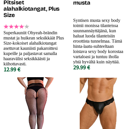
Pitsiset
musta
alahalkiotangat, Plus
Size
Syntisen musta sexy body
toimii monissa tilanteissa
suunnannäyttäjänä, kun
Superkauniit Ohyeah-brändin
haluat luoda tilanteisiin
mustat ja huikean seksikkäät Plus
eroottista tunnelmaa. Tämä
Size-kokoiset alahalkiotangat
hinta-laatu-suhteeltaan
asettuvat kauniisti pakaroittesi
loistava sexy body korostaa
kupeille ja paljastavat samalla
vartaloasi ja tuntuu iholla
haaravälisi seksikkäästi ja
yhtä hyvältä kuin näyttää.
kiihottavasti.
29.99 €
12.99 €