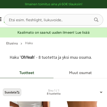
Ostoskassin kuvaus lukijalle
UUTUUSTUOTE
UUTUUSTUOTE
Ilmainen toimitus aina yli 60€ tilauksiin!
Kaalimato on saanut uuden ilmeen! Lue lisää
Haku
Etusivu
Haku '
OhYeah
' - 8 tuotetta ja yksi muu osuma.
Tuotteet
Muut osumat
Sivu 1 / 1
Suodata
8 tuotetta
-tuotteet