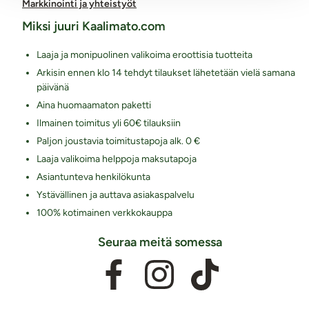
Markkinointi ja yhteistyöt
Miksi juuri Kaalimato.com
Laaja ja monipuolinen valikoima eroottisia tuotteita
Arkisin ennen klo 14 tehdyt tilaukset lähetetään vielä samana
päivänä
Aina huomaamaton paketti
Ilmainen toimitus yli 60€ tilauksiin
Paljon joustavia toimitustapoja alk. 0 €
Laaja valikoima helppoja maksutapoja
Asiantunteva henkilökunta
Ystävällinen ja auttava asiakaspalvelu
100% kotimainen verkkokauppa
Seuraa meitä somessa