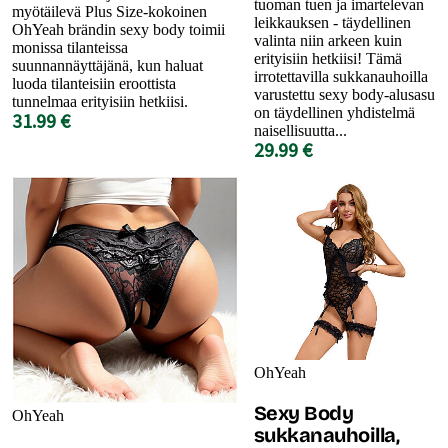
tuoman tuen ja imartelevan
myötäilevä Plus Size-kokoinen
leikkauksen - täydellinen
OhYeah brändin sexy body toimii
valinta niin arkeen kuin
monissa tilanteissa
erityisiin hetkiisi! Tämä
suunnannäyttäjänä, kun haluat
irrotettavilla sukkanauhoilla
luoda tilanteisiin eroottista
varustettu sexy body-alusasu
tunnelmaa erityisiin hetkiisi.
on täydellinen yhdistelmä
31.99 €
naisellisuutta...
29.99 €
OhYeah
Sexy Body
OhYeah
sukkanauhoilla,