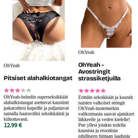
OhYeah
OhYeah -
OhYeah
Avostringit
Pitsiset alahalkiotangat
strassiketjuilla
OhYeah-brändin superseksikkäät
Erittäin seksikkäät ja kauniit
alahalkiotangat asettuvat kauniisti
naisten valkoiset stringit
pakaroittesi kupeille ja paljastavat
OhYeah-tuotemerkin
samalla haaravälisi seksikkäästi ja
valikoimasta saavat ajatukset
kiihottavasti.
liikkeelle ja veden kielelle!
12.99 €
Pue yllesi jotakin todella
kaunista ja eroottista
edulliseen hintaan laadusta