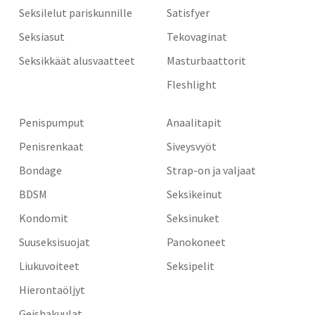
Seksilelut pariskunnille
Satisfyer
Seksiasut
Tekovaginat
Seksikkäät alusvaatteet
Masturbaattorit
Fleshlight
Penispumput
Anaalitapit
Penisrenkaat
Siveysvyöt
Bondage
Strap-on ja valjaat
BDSM
Seksikeinut
Kondomit
Seksinuket
Suuseksisuojat
Panokoneet
Liukuvoiteet
Seksipelit
Hierontaöljyt
Geishakuulat