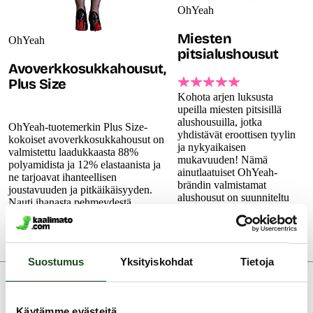
OhYeah
Miesten
OhYeah
pitsialushousut
Avoverkkosukkahousut,
Plus Size
Kohota arjen luksusta
upeilla miesten pitsisillä
alushousuilla, jotka
OhYeah-tuotemerkin Plus Size-
yhdistävät eroottisen tyylin
kokoiset avoverkkosukkahousut on
ja nykyaikaisen
valmistettu laadukkaasta 88%
mukavuuden! Nämä
polyamidista ja 12% elastaanista ja
ainutlaatuiset OhYeah-
ne tarjoavat ihanteellisen
brändin valmistamat
joustavuuden ja pitkäikäisyyden.
alushousut on suunniteltu
Nauti ihanasta pehmeydestä...
miehille...
7.99 €
11.99 €
Suostumus
Yksityiskohdat
Tietoja
Käytämme evästeitä