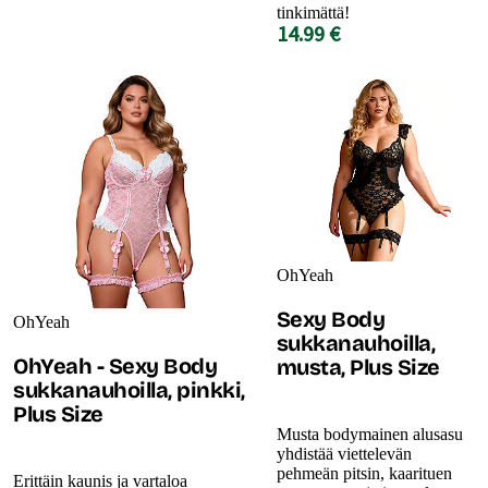
tinkimättä!
14.99 €
OhYeah
Sexy Body
OhYeah
sukkanauhoilla,
OhYeah - Sexy Body
musta, Plus Size
sukkanauhoilla, pinkki,
Plus Size
Musta bodymainen alusasu
yhdistää viettelevän
pehmeän pitsin, kaarituen
Erittäin kaunis ja vartaloa