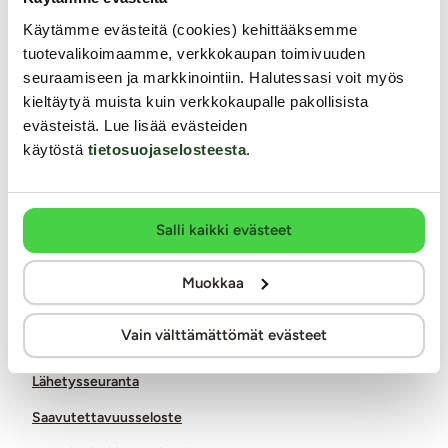
Asiakaspalvelu ark. 8 - 15
Käytämme evästeitä (cookies) kehittääksemme
0400-380566
tuotevalikoimaamme, verkkokaupan toimivuuden
seuraamiseen ja markkinointiin. Halutessasi voit myös
info@kaalimato.com
kieltäytyä muista kuin verkkokaupalle pakollisista
Noutopiste ja toimisto
evästeistä. Lue lisää evästeiden
Kaalimato.com
käytöstä
tietosuojaselosteesta
.
Kumitehtaankatu 5 E
04260 Kerava
Arkisin klo 8 - 15
Salli kaikki evästeet
Asiakaspalvelu
Toimitus
Muokkaa
Palautukset ja hyvitykset
Vain välttämättömät evästeet
Yksityisyyden suoja / tietosuoja
Lähetysseuranta
Saavutettavuusseloste