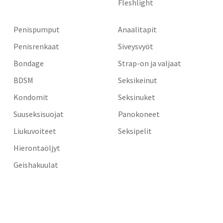
Fleshlight
Penispumput
Anaalitapit
Penisrenkaat
Siveysvyöt
Bondage
Strap-on ja valjaat
BDSM
Seksikeinut
Kondomit
Seksinuket
Suuseksisuojat
Panokoneet
Liukuvoiteet
Seksipelit
Hierontaöljyt
Geishakuulat