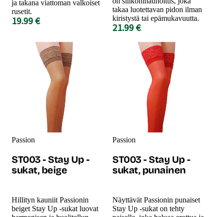
on silikoninauhoitus, joka
ja takana viattoman valkoiset
takaa luotettavan pidon ilman
rusetit.
kiristystä tai epämukavuutta.
19.99 €
21.99 €
Passion
Passion
ST003 - Stay Up -
ST003 - Stay Up -
sukat, beige
sukat, punainen
Hillityn kauniit Passionin
Näyttävät Passionin punaiset
beiget Stay Up -sukat luovat
Stay Up -sukat on tehty