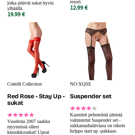
resori.
jotka pitävät sukat hyvin
12.99 €
ylhäällä.
19.99 €
Cottelli Collection
NO:XQSE
Red Rose - Stay Up -
Suspender set
sukat
Kauniisti pehmeästä pitsistä
valmistetut Suspender set -
Vuodesta 2007 saakka
sukkanauhaliiviasu on oikein
myynnissä olleet
helppo start up -pakkaus
klassikkosukat! Upeat