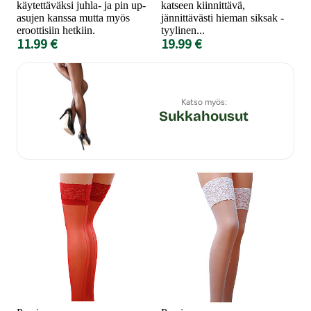
käytettäväksi juhla- ja pin up-
katseen kiinnittävä,
asujen kanssa mutta myös
jännittävästi hieman siksak -
eroottisiin hetkiin.
tyylinen...
11.99 €
19.99 €
Katso myös:
Sukkahousut