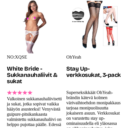
NO:XQSE
OhYeah
White Bride -
Stay Up-
Sukkanauhaliivit &
verkkosukat, 3-pack
sukat
Superseksikkäät OhYeah-
brändin kätevä kolmen
Valkoinen sukkanauhaliivisetti
värivaihtoehdon monipakkaus
ja sukat, jotka sopivat vaikka
tarjoaa monipuolisuutta
hääyön asusteeksi! Venyvästä
jokaiseen asuun. Verkkosukat
guipure-pitsikankaasta
on varustettu stay up-
valmistettu sukkanauhaliivi on
ominaisuudella eli yläosassa
helppo pujottaa päälle. Edessä