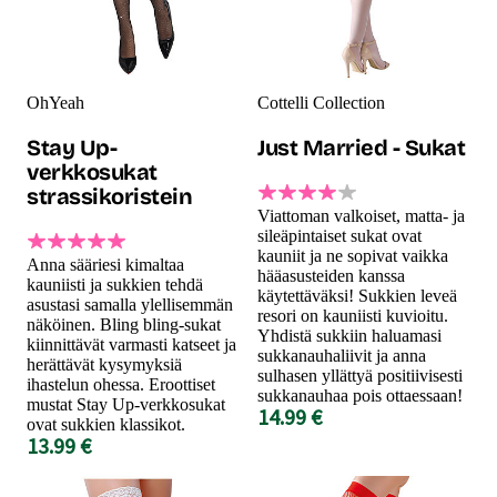
OhYeah
Cottelli Collection
Stay Up-
Just Married - Sukat
verkkosukat
strassikoristein
Viattoman valkoiset, matta- ja
sileäpintaiset sukat ovat
kauniit ja ne sopivat vaikka
Anna sääriesi kimaltaa
hääasusteiden kanssa
kauniisti ja sukkien tehdä
käytettäväksi! Sukkien leveä
asustasi samalla ylellisemmän
resori on kauniisti kuvioitu.
näköinen. Bling bling-sukat
Yhdistä sukkiin haluamasi
kiinnittävät varmasti katseet ja
sukkanauhaliivit ja anna
herättävät kysymyksiä
sulhasen yllättyä positiivisesti
ihastelun ohessa. Eroottiset
sukkanauhaa pois ottaessaan!
mustat Stay Up-verkkosukat
14.99 €
ovat sukkien klassikot.
13.99 €