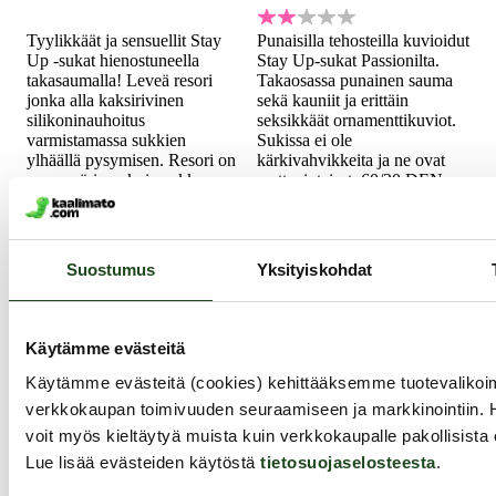
Tyylikkäät ja sensuellit Stay
Punaisilla tehosteilla kuvioidut
Up -sukat hienostuneella
Stay Up-sukat Passionilta.
takasaumalla! Leveä resori
Takaosassa punainen sauma
jonka alla kaksirivinen
sekä kauniit ja erittäin
silikoninauhoitus
seksikkäät ornamenttikuviot.
varmistamassa sukkien
Sukissa ei ole
ylhäällä pysymisen. Resori on
kärkivahvikkeita ja ne ovat
samanvärinen kuin sukka.
mattapintaiset. 60/20 DEN
Yhdistä lyhyeen helmaan tai
Stay Up-sukkien yläreunassa
viekoittele korsetin kera.
on silikoninauhat...
19.99 €
34.99 €
Suostumus
Yksityiskohdat
Sukat ja stay up -sukat viimeistelevät juhlatyylin,
piristävät arkea ja tekevät eroottisesta hetkestä vielä
Käytämme evästeitä
astetta kutkuttavamman. Kaalimadon valikoimasta
Käytämme evästeitä (cookies) kehittääksemme tuotevalik
löydät viettelevät Stay Up -sukat, näyttävät verkkosukat
verkkokaupan toimivuuden seuraamiseen ja markkinointiin. 
sekä silikonittomat sukkanauhasukat, jotka saavat sääret
voit myös kieltäytyä muista kuin verkkokaupalle pakollisista 
varastamaan huomion.
Lue lisää evästeiden käytöstä
tietosuojaselosteesta
.