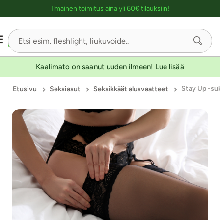
Ostoskassin kuvaus lukijalle
Ilmainen toimitus aina yli 60€ tilauksiin!
-30
-30
Kaalimato on saanut uuden ilmeen! Lue lisää
Stay Up -su
Etusivu
Seksiasut
Seksikkäät alusvaatteet