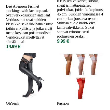
Klassisen valkoiset, suorat,
sileät ja mattapintaiset
Leg Avenuen Fishnet
polvisukat, joiden kokopituus
stockings with lace top-sukat
45 cm. Sukkien yläreunassa 4
ovat verkkosukkien aateliaa!
cm korkea joustava resori.
Verkkosukat ovat sukkien
Sukissa ei ole kärki- eikä
klassikko sekä iki-ihana asuste
kantavahvikkeita. Sukat
joihin ei kyllästy ja jotka eivät
sopivat erinomaisesti
mene koskaan pois muodista.
rooliasujen osaksi...
Verkkosukat miellyttävät
9.99 €
silmää aina!
14.99 €
OhYeah
Passion