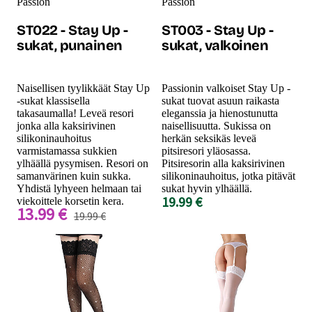
Passion
Passion
ST022 - Stay Up -
ST003 - Stay Up -
sukat, punainen
sukat, valkoinen
Naisellisen tyylikkäät Stay Up
Passionin valkoiset Stay Up -
-sukat klassisella
sukat tuovat asuun raikasta
takasaumalla! Leveä resori
eleganssia ja hienostunutta
jonka alla kaksirivinen
naisellisuutta. Sukissa on
silikoninauhoitus
herkän seksikäs leveä
varmistamassa sukkien
pitsiresori yläosassa.
ylhäällä pysymisen. Resori on
Pitsiresorin alla kaksirivinen
samanvärinen kuin sukka.
silikoninauhoitus, jotka pitävät
Yhdistä lyhyeen helmaan tai
sukat hyvin ylhäällä.
19.99 €
viekoittele korsetin kera.
13.99 €
19.99 €