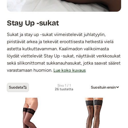
Stay Up -sukat
Sukat ja stay up -sukat viimeistelevät juhlatyylin,
piristävät arkea ja tekevät eroottisesta hetkestä vielä
astetta kutkuttavamman. Kaalimadon valikoimasta
löydät viettelevät Stay Up -sukat, näyttävät verkkosukat
sekä silikonittomat sukkanauhasukat, jotka saavat sääret
varastamaan huomion.
Lue koko kuvaus
Sivu 1 / 1
Suodata
Suosituin ensin
26 tuotetta
Stay Up -sukat -tuotteet