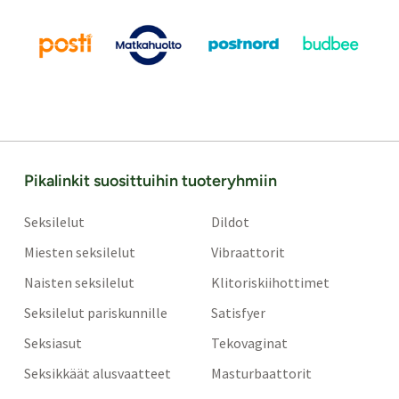
Pikalinkit suosittuihin tuoteryhmiin
Seksilelut
Dildot
Miesten seksilelut
Vibraattorit
Naisten seksilelut
Klitoriskiihottimet
Seksilelut pariskunnille
Satisfyer
Seksiasut
Tekovaginat
Seksikkäät alusvaatteet
Masturbaattorit