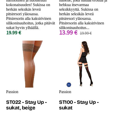
harmonisen ja huolitellun
naiselle, joka haluaa erottua ja
kokonaisuuden! Sukissa on
hehkua itsevarmaa
herkän seksikäs leveä
seksikkyyttä. Sukissa on
pitsiresori yläosassa.
herkän seksikäs leveä
Pitsiresorin alla kaksirivinen
pitsiresori yläosassa.
silikoninauhoitus, jotka pitävät
Pitsiresorin alla kaksirivinen
sukat hyvin ylhäällä.
silikoninauhoitus...
13.99 €
19.99 €
19.99 €
Passion
Passion
ST022 - Stay Up -
ST100 - Stay Up -
sukat, beige
sukat