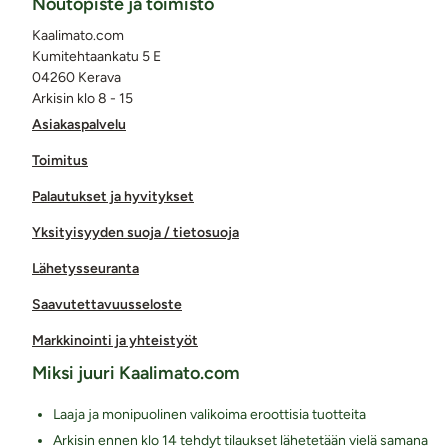
Noutopiste ja toimisto
Kaalimato.com
Kumitehtaankatu 5 E
04260 Kerava
Arkisin klo 8 - 15
Asiakaspalvelu
Toimitus
Palautukset ja hyvitykset
Yksityisyyden suoja / tietosuoja
Lähetysseuranta
Saavutettavuusseloste
Markkinointi ja yhteistyöt
Miksi juuri Kaalimato.com
Laaja ja monipuolinen valikoima eroottisia tuotteita
Arkisin ennen klo 14 tehdyt tilaukset lähetetään vielä samana