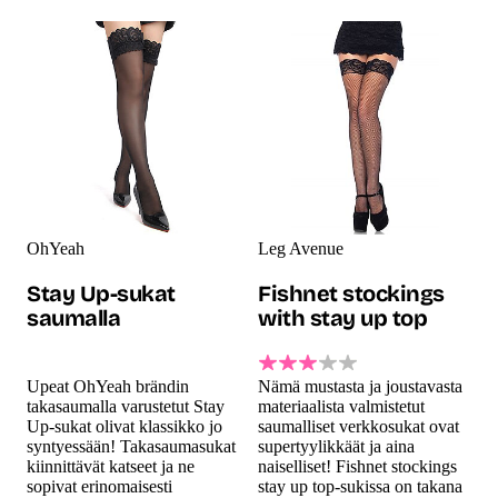
OhYeah
Leg Avenue
Stay Up-sukat
Fishnet stockings
saumalla
with stay up top
Upeat OhYeah brändin
Nämä mustasta ja joustavasta
takasaumalla varustetut Stay
materiaalista valmistetut
Up-sukat olivat klassikko jo
saumalliset verkkosukat ovat
syntyessään! Takasaumasukat
supertyylikkäät ja aina
kiinnittävät katseet ja ne
naiselliset! Fishnet stockings
sopivat erinomaisesti
stay up top-sukissa on takana