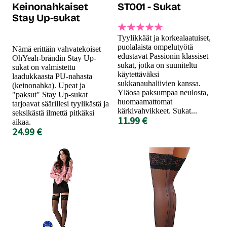
Keinonahkaiset
ST001 - Sukat
Stay Up-sukat
Tyylikkäät ja korkealaatuiset,
puolalaista ompelutyötä
Nämä erittäin vahvatekoiset
edustavat Passionin klassiset
OhYeah-brändin Stay Up-
sukat, jotka on suuniteltu
sukat on valmistettu
käytettäväksi
laadukkaasta PU-nahasta
sukkanauhaliivien kanssa.
(keinonahka). Upeat ja
Yläosa paksumpaa neulosta,
"paksut" Stay Up-sukat
huomaamattomat
tarjoavat säärillesi tyylikästä ja
kärkivahvikkeet. Sukat...
seksikästä ilmettä pitkäksi
11.99 €
aikaa.
24.99 €