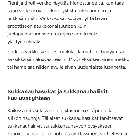
Pieni ja tiheä verkko näyttää hienostuneelta, kun taas
suuri verkkokuvio tekee tyylistä rohkeamman ja
leikkisämmän. Verkkosukat sopivat yhtä hyvin
eroottiseen asukokonaisuuteen kuin
juhlapukeutumiseen tai arjen särmikkääksi
yksityiskohdaksi.
Yhdistä verkkosukat esimerkiksi korsettiin, bodyyn tai
seksikkäisiin alusvaatteisiin. Myös yksinkertainen mekko
tai hame saa niiden avulla aivan uudenlaista luonnetta.
Sukkanauhasukat ja sukkanauhaliivit
kuuluvat yhteen
Kaikissa reisisukissa ei ole yläreunan sisäpuolella
silikoninauhoja. Tällaiset sukkanauhasukat tarvitsevat
sukkanauhaliivit tai sukkanauhavyön pysyäkseen
kauniisti ylhäällä. Lopputulos on klassinen, viettelevä ja