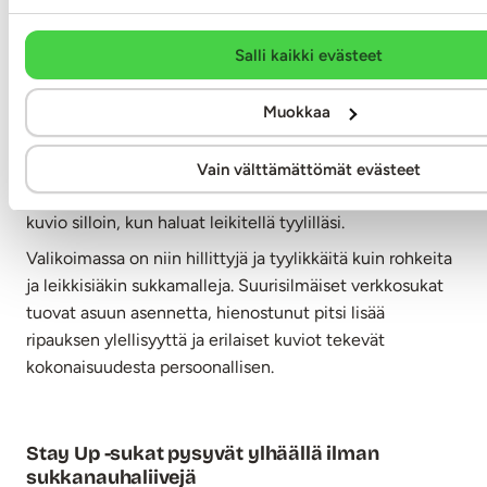
Eroottiset sukat kruunaavat asun
Salli kaikki evästeet
Eroottiset sukat sopivat täydellisesti alusasun, korsetin,
Muokkaa
bodyn, lyhyen mekon tai hameen seuraksi. Ne voivat
olla asun rohkea katseenvangitsija tai pieni salaisuus
vaatteiden alla. Valitse klassisen mustat sukat,
Vain välttämättömät evästeet
viettelevä pitsireunus, näyttävä takasauma tai villimpi
kuvio silloin, kun haluat leikitellä tyylilläsi.
Valikoimassa on niin hillittyjä ja tyylikkäitä kuin rohkeita
ja leikkisiäkin sukkamalleja. Suurisilmäiset verkkosukat
tuovat asuun asennetta, hienostunut pitsi lisää
ripauksen ylellisyyttä ja erilaiset kuviot tekevät
kokonaisuudesta persoonallisen.
Stay Up -sukat pysyvät ylhäällä ilman
sukkanauhaliivejä