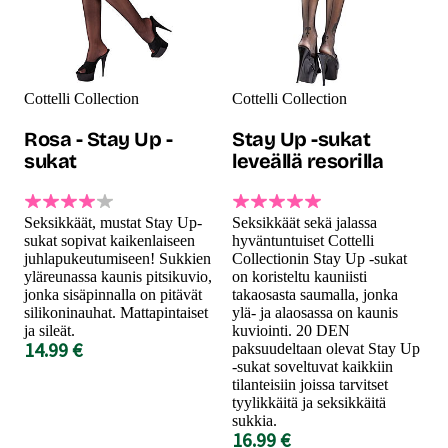
Cottelli Collection
Cottelli Collection
Rosa - Stay Up -
Stay Up -sukat
sukat
leveällä resorilla
Seksikkäät, mustat Stay Up-
Seksikkäät sekä jalassa
sukat sopivat kaikenlaiseen
hyväntuntuiset Cottelli
juhlapukeutumiseen! Sukkien
Collectionin Stay Up -sukat
yläreunassa kaunis pitsikuvio,
on koristeltu kauniisti
jonka sisäpinnalla on pitävät
takaosasta saumalla, jonka
silikoninauhat. Mattapintaiset
ylä- ja alaosassa on kaunis
ja sileät.
kuviointi. 20 DEN
14.99 €
paksuudeltaan olevat Stay Up
-sukat soveltuvat kaikkiin
tilanteisiin joissa tarvitset
tyylikkäitä ja seksikkäitä
sukkia.
16.99 €