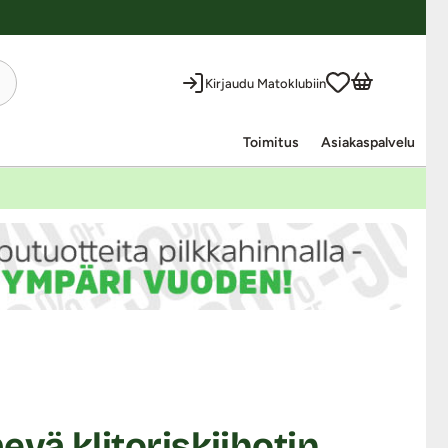
Kirjaudu Matoklubiin
Toimitus
Asiakaspalvelu
evä klitoriskiihotin