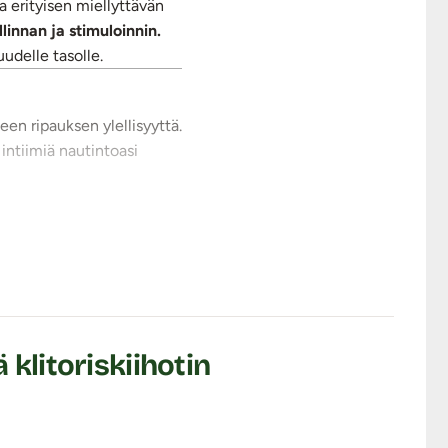
a erityisen miellyttävän
linnan ja stimuloinnin.
udelle tasolle.
seen ripauksen ylellisyyttä.
intiimiä nautintoasi
n säädön kehosi ja
ttimiin sekä niille, jotka
itämällä
essä painamalla
klitoriskiihotin
sekuntia.