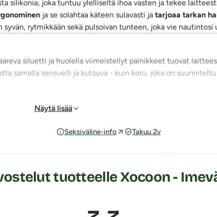
 silikonia, joka tuntuu ylelliseltä ihoa vasten ja tekee laitteest
ergonominen
ja se solahtaa käteen sulavasti ja
tarjoaa tarkan hal
n syvän, rytmikkään sekä pulsoivan tunteen, joka vie nautintosi u
areva siluetti ja huolella viimeistellyt painikkeet tuovat laittee
a samalla sensuelli ja kutsuva - kuin koru, joka on suunniteltu 
ietoa intensiteettitasoa
mahdollistavat nautinnon hienovaraise
Näytä lisää
ainiosti niille, jotka tutustuvat ensi kertaa imeviin klitoriskiiho
kokea imun tunteen.
Seksiväline-info
Takuu 2v
appia painamalla, kun laite on ensin asetettu stand by-tilaan p
iset imumoodit seuraavat vuorollaan toinen toistaan järjestyks
ostelut tuotteelle Xocoon - Imevä 
 sammuu, kun käynnistysnäppäintä pidetään pohjassa noin kolme 