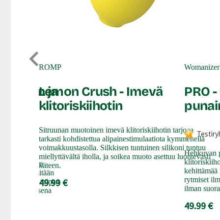
ROMP
Womanizer
kiihotin ja
Lemon Crush - Imevä
PRO - 
klitoriskiihotin
punai
Sitruunan muotoinen imevä klitoriskiihotin tarjoaa
Testir
tarkasti kohdistettua alipainestimulaatiota kymmenellä
voimakkuustasolla. Silkkisen tuntuinen silikoni tuntuu
Hehkuvan 
miellyttävältä iholla, ja soikea muoto asettuu luontevasti
klitoriskii
arien yhteisiin
käteen.
kehittämää 
rissa ei ole mitään
rytmiset ilm
49.99 €
! Vibraattorin toinen
ilman suora
a hyväntuntuisena
49.99 €