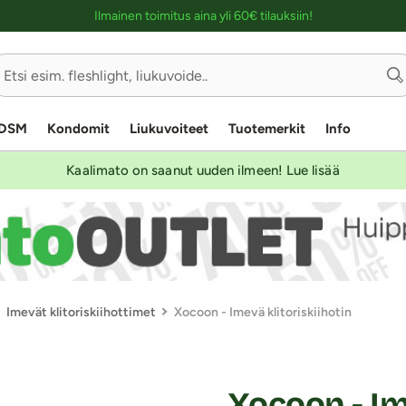
Ostoskassin kuvaus lukijalle
Ilmainen toimitus aina yli 60€ tilauksiin!
DSM
Kondomit
Liukuvoiteet
Tuotemerkit
Info
Kaalimato on saanut uuden ilmeen! Lue lisää
Imevät klitoriskiihottimet
Xocoon - Imevä klitoriskiihotin
Xocoon - Im