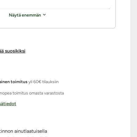
Näytä enemmän
ää suosikiksi
ainen toimitus
yli 60€ tilauksiin
nopea toimitus omasta varastosta
isätiedot
innon ainutlaatuisella