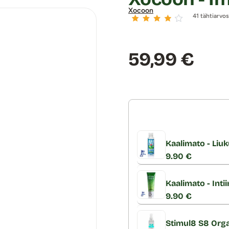
Xocoon
41 tähtiarvo
Hinta:
59,99 €
Kaalimato - Liuk
9.90 €
Kaalimato - Inti
9.90 €
Stimul8 S8 Orga