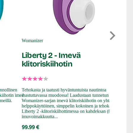
SOHIMI
Carola
Womanizer
klitori
Liberty 2 - Imevä
klitoriskiihotin
Kaunis, help
ruusu, ilman
vaikka lahjak
innollinen
Tehokasta ja taatusti hyväntuntuista nautintoa
kiihotin imee
ihastuttavassa muodossa! Laadustaan tunnetun
Kämmeneen h
tmeillä.
Womanizer-sarjan imevä klitoriskiihotin on yhtä aikaa
klitoriskiih
helppokäyttöinen, simppelin kokoinen ja tehokas.
silikonista.
Liberty 2 -klitoriskiihottimessa on kahdeksan (8)
21.99 €
imuvoimakkuutta...
99.99 €