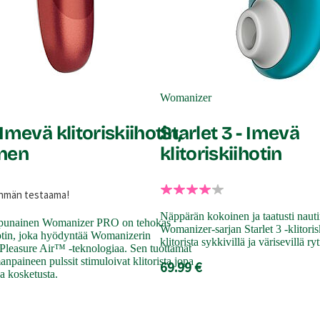
Womanizer
Imevä klitoriskiihotin,
Starlet 3 - Imevä
nen
klitoriskiihotin
yhmän testaama!
Näppärän kokoinen ja taatusti naut
punainen Womanizer PRO on tehokas
Womanizer-sarjan Starlet 3 -klitoris
hotin, joka hyödyntää Womanizerin
klitorista sykkivillä ja värisevillä ry
Pleasure Air™ -teknologiaa. Sen tuottamat
anpaineen pulssit stimuloivat klitorista jopa
69.99 €
a kosketusta.