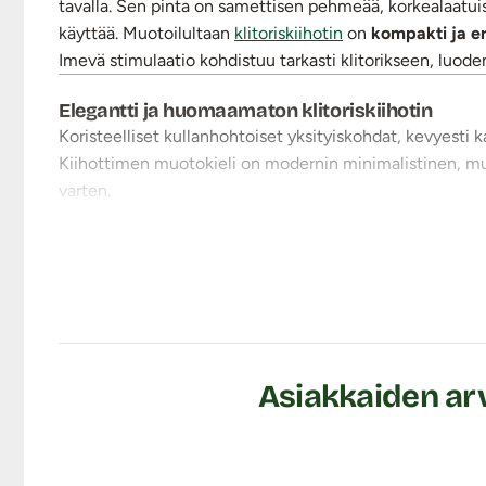
tavalla. Sen pinta on samettisen pehmeää, korkealaatuista
käyttää. Muotoilultaan
klitoriskiihotin
on
kompakti ja 
Imevä stimulaatio kohdistuu tarkasti klitorikseen, luode
Elegantti ja huomaamaton klitoriskiihotin
Koristeelliset kullanhohtoiset yksityiskohdat, kevyesti ka
Kiihottimen muotokieli on modernin minimalistinen, mutt
varten.
Kiihotin on erittäin hiljainen ja sen
yhdeksän erilaista m
tarpeesi mukaan. Tämä imevä klitoriskiihotin soveltuukin m
eivät pidä voimakkaasta imutunteesta mutta haluavat 
Helppokäyttöiset toiminnot:
Eri imumoodeja säädetään helppokäyttöisesti vain yhtä n
käynnistysnäppäintä pohjassa noin kolme sekuntia. Erila
Asiakkaiden arv
propellikuvioitua näppäintä lyhyesti pohjaan. Kiihotin
Monipuoliset käyttömahdollisuudet:
Lähetyssaarnaaja-asento (kumppani päällä tai alla):