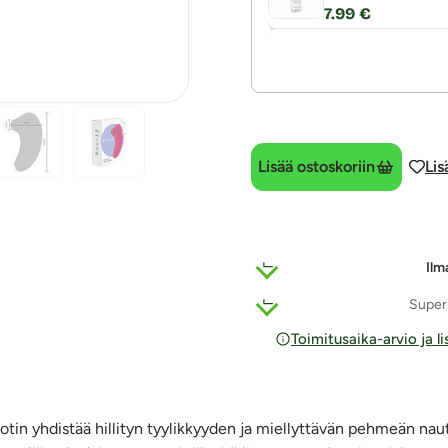
7.99 €
Lisää ostoskoriin
Lis
Ilm
Super
Toimitusaika-arvio ja l
otin yhdistää hillityn tyylikkyyden ja miellyttävän pehmeän naut