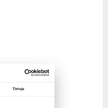
orikseen.
 kädessään. Tämä asento
ymyksestä.
Tietoja