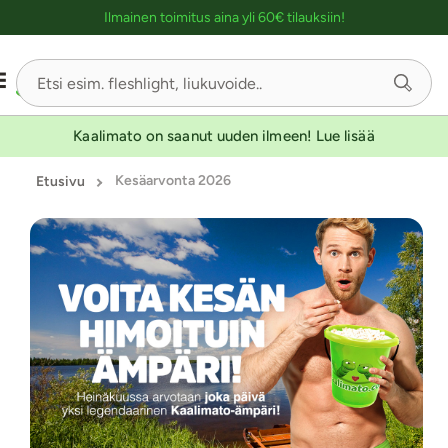
Ostoskassin kuvaus lukijalle
Ilmainen toimitus aina yli 60€ tilauksiin!
Kaalimato on saanut uuden ilmeen! Lue lisää
Kesäarvonta 2026
Etusivu