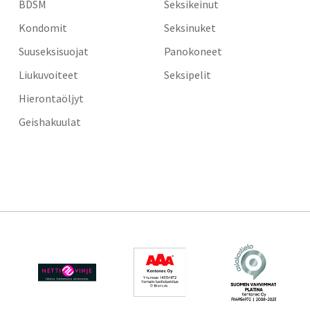
BDSM
Seksikeinut
Kondomit
Seksinuket
Suuseksisuojat
Panokoneet
Liukuvoiteet
Seksipelit
Hierontaöljyt
Geishakuulat