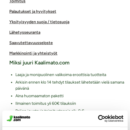
Toimitus
Palautukset ja hyvitykset
Yksityisyyden suoja / tietosuoja
Lähetysseuranta
Saavutettavuusseloste
Markkinointi ja yhteistyöt
Miksi juuri Kaalimato.com
Laaja ja monipuolinen valikoima eroottisia tuotteita
Arkisin ennen klo 14 tehdyt tilaukset lähetetään vielä samana
päivänä
Aina huomaamaton paketti
Ilmainen toimitus yli 60€ tilauksiin
Paljon joustavia toimitustapoja alk. 0 €
Laaja valikoima helppoja maksutapoja
Asiantunteva henkilökunta