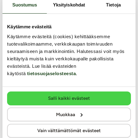
Ystävällinen ja auttava asiakaspalvelu
Suostumus
Yksityiskohdat
Tietoja
100% kotimainen verkkokauppa
Seuraa meitä somessa
Käytämme evästeitä
Käytämme evästeitä (cookies) kehittääksemme
tuotevalikoimaamme, verkkokaupan toimivuuden
seuraamiseen ja markkinointiin. Halutessasi voit myös
kieltäytyä muista kuin verkkokaupalle pakollisista
Tilaa uutiskirje
evästeistä. Lue lisää evästeiden
käytöstä
tietosuojaselosteesta
.
Modernit maksutavat
Salli kaikki evästeet
Muokkaa
Vain välttämättömät evästeet