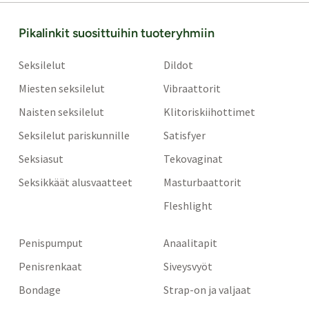
Pikalinkit suosittuihin tuoteryhmiin
Seksilelut
Dildot
Miesten seksilelut
Vibraattorit
Naisten seksilelut
Klitoriskiihottimet
Seksilelut pariskunnille
Satisfyer
Seksiasut
Tekovaginat
Seksikkäät alusvaatteet
Masturbaattorit
Fleshlight
Penispumput
Anaalitapit
Penisrenkaat
Siveysvyöt
Bondage
Strap-on ja valjaat