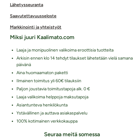
Lähetysseuranta
Saavutettavuusseloste
Markkinointi ja yhteistyöt
Miksi juuri Kaalimato.com
Laaja ja monipuolinen valikoima eroottisia tuotteita
Arkisin ennen klo 14 tehdyt tilaukset lähetetään vielä samana
päivänä
Aina huomaamaton paketti
Ilmainen toimitus yli 60€ tilauksiin
Paljon joustavia toimitustapoja alk. 0 €
Laaja valikoima helppoja maksutapoja
Asiantunteva henkilökunta
Ystävällinen ja auttava asiakaspalvelu
100% kotimainen verkkokauppa
Seuraa meitä somessa