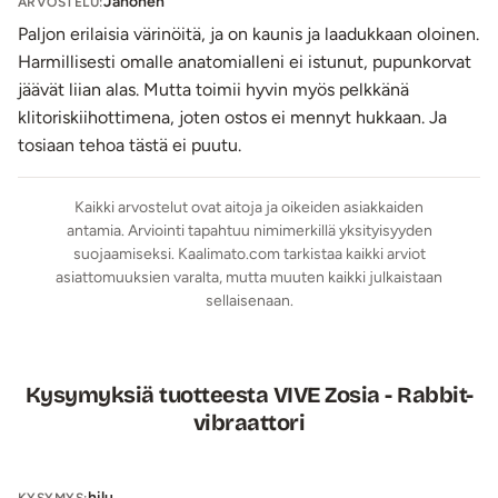
Jänönen
moden
käyntiin hetkessä vain napin painalluksella!
ARVOSTELU:
Tämä vibraattori, kuten muutkin VIVE-sarjan tuotteet, on
Paljon erilaisia värinöitä, ja on kaunis ja laadukkaan oloinen.
vesitiivis
, joten voit ottaa sen mukaasi suihkuun tai
Harmillisesti omalle anatomialleni ei istunut, pupunkorvat
kylpyyn ja tuntea, kuinka lämmin vesi voimistaa
jäävät liian alas. Mutta toimii hyvin myös pelkkänä
nautinnollisia tuntemuksia. Kaunis VIVE Zosia -
klitoriskiihottimena, joten ostos ei mennyt hukkaan. Ja
hieromasauva ja sen latauskaapeli on pakattu
tosiaan tehoa tästä ei puutu.
tyylikkääseen pinkkiin säilytyslaatikkoon.
Kaikki arvostelut ovat aitoja ja oikeiden asiakkaiden
Käyttöohje:
antamia. Arviointi tapahtuu nimimerkillä yksityisyyden
Käytä silikonisen tuotteen kanssa
vesipohjaista
suojaamiseksi. Kaalimato.com tarkistaa kaikki arviot
liukuvoidetta
.
asiattomuuksien varalta, mutta muuten kaikki julkaistaan
sellaisenaan.
Moottoreiden virrat (
stand by tila
) käynnistyvät ja
sammuvat painamalla keskellä olevaa on/off-painiketta
n. 3 sek. ajan.
Painamalla sahalaidalla ja numero 1:llä merkittyä
Kysymyksiä tuotteesta VIVE Zosia - Rabbit-
painiketta lyhyesti,
sauvan värinäohjelmat
vibraattori
käynnistyvät ja vaihtuvat seuraavaan. Moottori
pysähtyy pitkällä painalluksella.
hilu