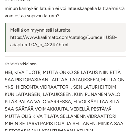
Painamalla sahalaidalla ja numero 2:lla merkittyä
KYSYMYS:
painiketta lyhyesti,
klitoriskiihottimen rytmit
minun kännykän laturiin ei voi latauskaapelia laittaa?mistä
käynnistyvät ja vaihtuvat seuraavaan. Moottori
voin ostaa sopivan laturin?
pysähtyy pitkällä painalluksella.
Painamalla fx-merkittyä painiketta (lähimpänä kantaa)
Meillä on myynnissä latureita
lyhyesti, kaikki kolme moottoria käynnistyvät
https://www.kaalimato.com/catalog/Duracell USB-
voimakkaimmalle teholle (
climax-toiminto
). Moottorit
adapteri 1.0A_p_42247.html
ja toiminto pysähtyvät lyhyellä painalluksella.
Pese laite miedolla saippuavedellä ja desinfioi
Nainen
KYSYMYS:
halutessasi erotiikkavälineille tarkoitetulla
HEI, KIVA TUOTE, MUTTA ONKO SE LATAUS NIIN ETTÄ
puhdistusaineella.
SAA PISTORASIAAN LAITTAA, LATAUKSEEN, MULLA ON
Virran loputtua lataa laite
magneettisesti kiinnittyvällä
YKSI HIERONTA VIDRAATTORI , SEN LATURI EI TOIMI
USB-kaapelilla
. Latauksen aikana virtapainikkeen
KUN LAITANSEN, LATAUKSEEN, KUN PUNANEN VALO
ympärillä vilkkuu punainen valo ja kun akku on täynnä,
PITÄS PALAA VALO VARRESSA, EI VOI KÄYTTÄÄ SITÄ
valo muuttuu vihreäksi.
SAA SÄÄTÄÄ VOIMAKKUUTA, VEDELLÄ PESTÄVÄ,
Huom.
Jos USB-kaapelin magneettinavat eivät kiinnity
MUTTA OLIS KIVA TILATA SELLANENNVIDRAATTORI
kunnolla laitteen magneettinapoihin tai akku ei ala
MIHIN SE TARVI PARISTOJA JA SELLANEN, MINKÄ SAA
latautua, puhdista napojen pinnat ja aktivoi latauskaapelin
PISTORASIAAN LATAUTUMAAN.LATURIN,