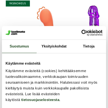
YKSINOIKEUS
Vesitiivis IPX7
Väri: Pinkki
Lähetyspaketin koko: 30 x 21 x 8 cm
Lähetyksen paino: ~ 0.5 kg
Suostumus
Yksityiskohdat
Tietoja
Käytämme evästeitä
Käytämme evästeitä (cookies) kehittääksemme
VI
tuotevalikoimaamme, verkkokaupan toimivuuden
seuraamiseen ja markkinointiin. Halutessasi voit myös
Ha
Loveline
EasyToys
kieltäytyä muista kuin verkkokaupalle pakollisista
evästeistä. Lue lisää evästeiden
Rabbit-vibraattori silikoniharjaksilla
Rabbit-vibraattori
käytöstä
tietosuojaselosteesta
.
Täs
kolm