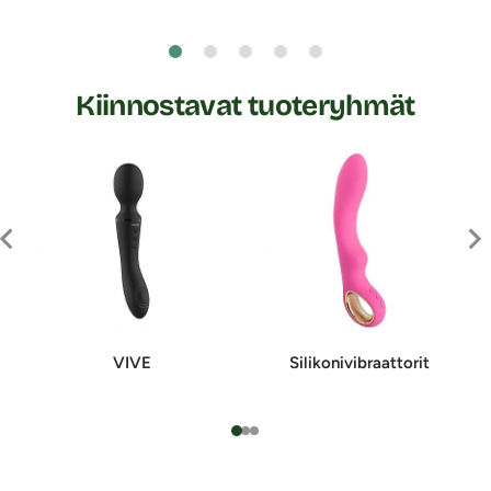
24
Kiinnostavat tuoteryhmät
VIVE
Silikoni­vibraattorit