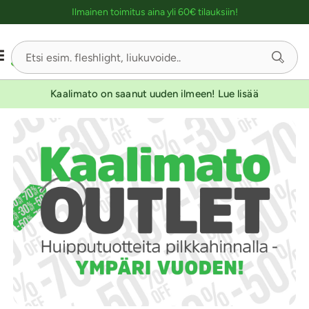
Ostoskassin kuvaus lukijalle
Ilmainen toimitus aina yli 60€ tilauksiin!
Kaalimato on saanut uuden ilmeen! Lue lisää