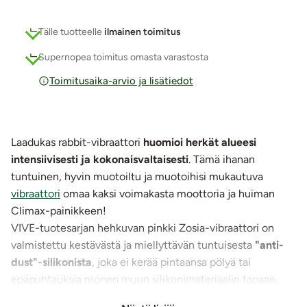
Tälle tuotteelle
ilmainen toimitus
Supernopea toimitus omasta varastosta
Toimitusaika-arvio ja lisätiedot
Laadukas rabbit-vibraattori
huomioi herkät alueesi
intensiivisesti ja kokonaisvaltaisesti
. Tämä ihanan
tuntuinen, hyvin muotoiltu ja muotoihisi mukautuva
vibraattori
omaa kaksi voimakasta moottoria ja huiman
Climax-painikkeen!
VIVE-tuotesarjan hehkuvan pinkki Zosia-vibraattori on
valmistettu kestävästä ja miellyttävän tuntuisesta
"anti-
dust"-silikonista
, joka ei kerää pintaansa pölyä tai
epäpuhtauksia monen muun silikonimateriaalin tapaan.
Hieromasauva liukuu
silkkisen tuntuisesti ihoa ja