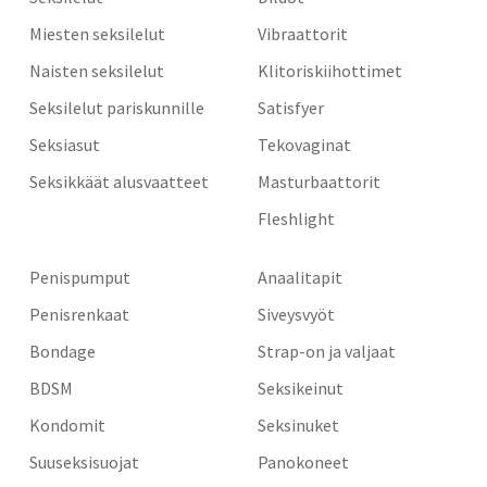
Miesten seksilelut
Vibraattorit
Naisten seksilelut
Klitoriskiihottimet
Seksilelut pariskunnille
Satisfyer
Seksiasut
Tekovaginat
Seksikkäät alusvaatteet
Masturbaattorit
Fleshlight
Penispumput
Anaalitapit
Penisrenkaat
Siveysvyöt
Bondage
Strap-on ja valjaat
BDSM
Seksikeinut
Kondomit
Seksinuket
Suuseksisuojat
Panokoneet