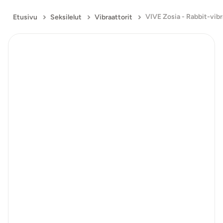
VIVE Zosia - Rabbit-vibr
Etusivu
Seksilelut
Vibraattorit