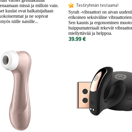
hanan väriset geishakuulat
Testiryhmän testaama!
eenaamaan missä ja milloin vain.
set kuulat ovat halkaisijaltaan
Syrah -vibraattori on aivan uudenl
kokoisemmat ja ne sopivat
erikoinen seksiväline vibraattorie
myös niille naisille...
Sen kaunis ja ergonominen muotoi
huippumateriaali tekevät vibraatto
miellyttävää ja helppoa.
39.99 €