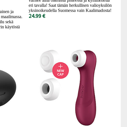
värisee aina oikeassa pisteessä ja kymmenellä
eri tavalla! Saat tämän herkullisen valioyksilön
yksinoikeudella Suomessa vain Kaalimadosta!
ainen ja
24.99 €
n maailmassa.
lu sekä
rin käytöstä