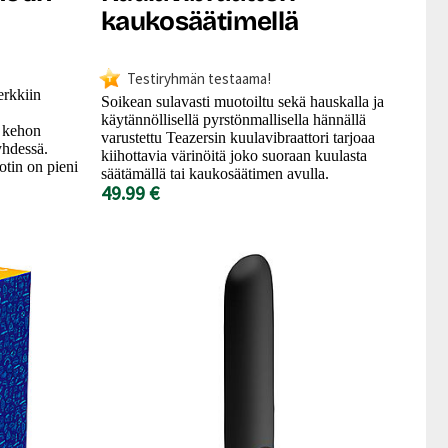
kaukosäätimellä
Testiryhmän testaama!
erkkiin
Soikean sulavasti muotoiltu sekä hauskalla ja
käytännöllisellä pyrstönmallisella hännällä
a kehon
varustettu Teazersin kuulavibraattori tarjoaa
yhdessä.
kiihottavia värinöitä joko suoraan kuulasta
otin on pieni
säätämällä tai kaukosäätimen avulla.
49.99 €