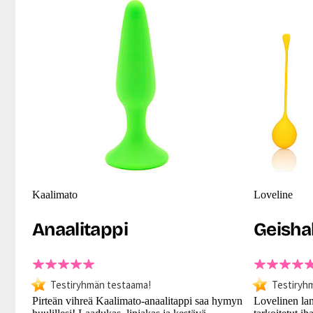
Kaalimato
Loveline
Anaalitappi
Geisha
Testiryhmän testaama!
Testiryh
Pirteän vihreä Kaalimato-anaalitappi saa hymyn
Lovelinen lan