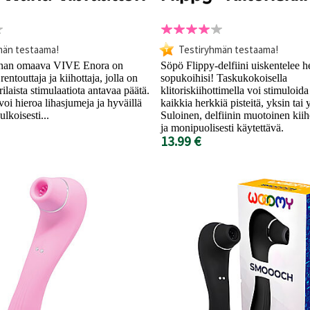
män testaama!
Testiryhmän testaama!
innan omaava VIVE Enora on
Söpö Flippy-delfiini uiskentelee h
entouttaja ja kiihottaja, jolla on
sopukoihisi! Taskukokoisella
ilaista stimulaatiota antavaa päätä.
klitoriskiihottimella voi stimuloid
oi hieroa lihasjumeja ja hyväillä
kaikkia herkkiä pisteitä, yksin tai 
ulkoisesti...
Suloinen, delfiinin muotoinen kiih
ja monipuolisesti käytettävä.
13.99 €