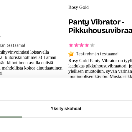
Rosy Gold
Panty Vibrator -
Pikkuhousuvibraa
män testaama!
mihyvinvointiasi loistavalla
Testiryhmän testaama!
 2 -klitoriskiihottimella! Tämän
Rosy Gold Panty Vibrator on tyyli
vän kiihottimen avulla entistä
laadukas pikkuhousuvibraattori, j
mahdollista kokea ainutlaatuinen
ylellisen muotoilun, syvän värinän
i.
monipuolisen käytön. Musta, silk
silikonipinta, ruusukullan väriset
yksityiskohdat...
89.99 €
Yksityiskohdat