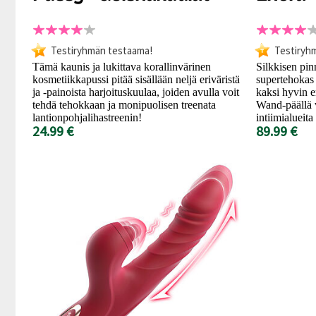
Testiryhmän testaama!
Testiryh
Tämä kaunis ja lukittava korallinvärinen
Silkkisen p
kosmetiikkapussi pitää sisällään neljä eriväristä
supertehokas r
ja -painoista harjoituskuulaa, joiden avulla voit
kaksi hyvin er
tehdä tehokkaan ja monipuolisen treenata
Wand-päällä v
lantionpohjalihastreenin!
intiimialueita 
24.99 €
89.99 €