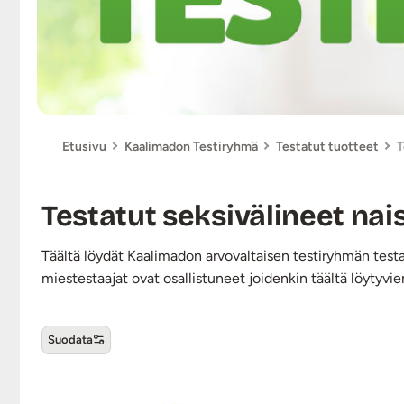
Etusivu
Kaalimadon Testiryhmä
Testatut tuotteet
T
Testatut seksivälineet nais
Täältä löydät Kaalimadon arvovaltaisen testiryhmän testa
miestestaajat ovat osallistuneet joidenkin täältä löytyv
Suodata
Testatut seksivälineet naisille