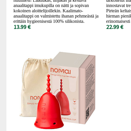
huulillesi! Laadukas, linjakas ja kestävä
tarkoitetut i
anaalitappi imukupilla on nätti ja sopivan
innostavat tr
kokoinen aloittelijoillekin. Kaalimato-
Pirteän keltai
anaalitappi on valmistettu ihanan pehmeästä ja
hieman pieni
erittäin hygieenisestä 100% silikonista.
erinomaisesti 
13.99 €
22.99 €