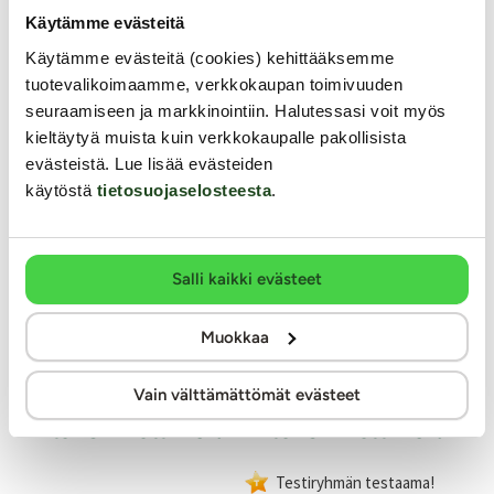
Vesitiivis IPX7
Käytämme evästeitä
Väri: Fuksia
Käytämme evästeitä (cookies) kehittääksemme
Lähetyspaketin koko: 30 x 21 x 8 cm
tuotevalikoimaamme, verkkokaupan toimivuuden
Lähetyksen paino: ~ 0.5 kg
seuraamiseen ja markkinointiin. Halutessasi voit myös
kieltäytyä muista kuin verkkokaupalle pakollisista
evästeistä. Lue lisää evästeiden
käytöstä
tietosuojaselosteesta
.
Salli kaikki evästeet
VI
Muokkaa
Yu
Unihorn
Xocoon
Vain välttämättömät evästeet
Marina Lilac - Vibraattori
Eternal Love - G-pistevi
klitoriskiihottimella
klitoriskiihottimella
VIV
sek
vib
Testiryhmän testaama!