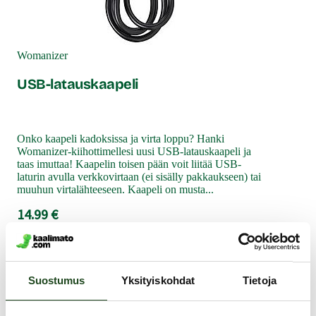
Lahjaksikin sopiva pakkaus sisältää kuvitetun ohjekirjasen
(kielenä englanti) sekä USB-latauskaapelin.
Tuotetiedot:
Womanizer
Materiaali: Silikoni
USB-latauskaapeli
Laitteen imuosan pituus: n. 11 cm
Imuosan leveys: max. 5 cm
Korkeus suuttimen kohdalta: 5,7 cm
Onko kaapeli kadoksissa ja virta loppu? Hanki
Suuttimen aukon sisähalkaisija: 1 cm x 1,5 cm
Womanizer-kiihottimellesi uusi USB-latauskaapeli ja
Sauvan käyttöpituus: n. 12 cm
taas imuttaa! Kaapelin toisen pään voit liitää USB-
laturin avulla verkkovirtaan (ei sisälly pakkaukseen) tai
Sauvan halkaisija: 2,1 cm - 2,8 cm
muuhun virtalähteeseen. Kaapeli on musta...
Paino: 186 g
14.99 €
Moottori: 2 moottoria. 8 imuvoimakkuutta, sauvassa 6
värinäohjelmaa.
Toimii: Ladataan mukana olevan USB-kaapelin avulla.
Samankaltaisia tuotteita
USB-laturi ei sisälly pakkaukseen.
Suostumus
Yksityiskohdat
Tietoja
Peruslatausaika: n. 90
Toiminta-aika täydellä akulla: n. 90 min.