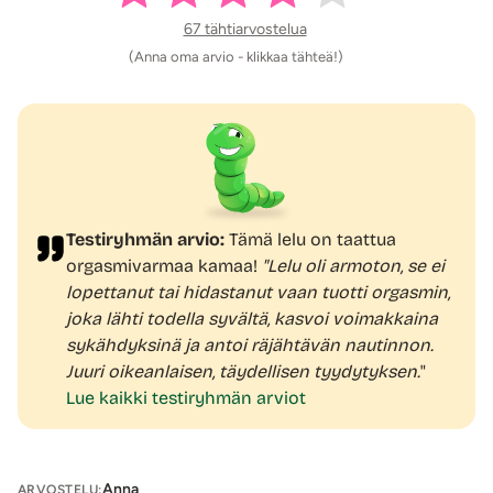
67 tähtiarvostelua
Womanizer Blend on tehokas ja hiljainen
(Anna oma arvio - klikkaa tähteä!)
vibraattori
Womanizer Blend -vibraattorin
imevä suutin hellii
klitorista kahdeksalla (8) eri voimakkuudella sykkivällä
rytmillä
.
Sauvan moottorissa on kuusi (6) erilaista
värinäohjelmaa
, jotka värähtelevät erilaisilla
voimakkuuksilla ja jännittävillä rytmeillä tuoden tehokasta
stimulaatiota g-pisteen alueelle. Molemmille moottoreille
Testiryhmän arvio:
Tämä lelu on taattua
on omat säätöpainikkeensa, joten sekä imua että värinää
orgasmivarmaa kamaa!
"Lelu oli armoton, se ei
voidaan käyttää yhtä- ja eriaikaisesti.
lopettanut tai hidastanut vaan tuotti orgasmin,
joka lähti todella syvältä, kasvoi voimakkaina
Womanizer Blend on ääneltään hiljainen sekä täysin
sykähdyksinä ja antoi räjähtävän nautinnon.
vesitiivis.
Juuri oikeanlaisen, täydellisen tyydytyksen.
"
Erittäin laadukas ja ergonomisesti muotoiltu
Lue kaikki testiryhmän arviot
Womanizer Blend
Womanizer Blend -vibraattori on päällystetty kauttaaltaan
korkealaatuisella ja samettisen tuntuisella silikonilla
.
Anna
ARVOSTELU: