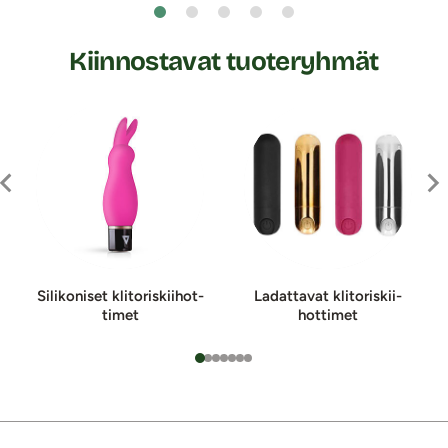
Kiinnostavat tuoteryhmät
Silikoniset kli­to­ris­kii­hot­
Ladattavat kli­to­ris­kii­
ti­met
hot­ti­met