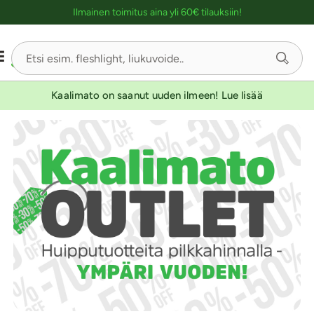
Ostoskassin kuvaus lukijalle
Ilmainen toimitus aina yli 60€ tilauksiin!
Kaalimato on saanut uuden ilmeen! Lue lisää