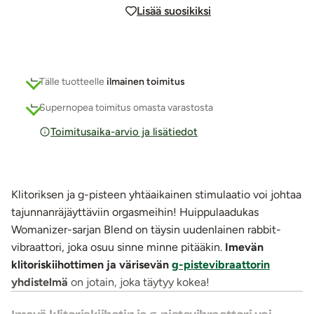
Lisää suosikiksi
Tälle tuotteelle
ilmainen toimitus
Supernopea toimitus omasta varastosta
Toimitusaika-arvio ja lisätiedot
Klitoriksen ja g-pisteen yhtäaikainen stimulaatio voi johtaa
tajunnanräjäyttäviin orgasmeihin! Huippulaadukas
Womanizer-sarjan Blend on täysin uudenlainen rabbit-
vibraattori, joka osuu sinne minne pitääkin.
Imevän
klitoriskiihottimen ja värisevän
g-pistevibraattorin
yhdistelmä
on jotain, joka täytyy kokea!