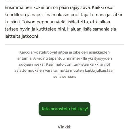
Vibraattorin varsi joustaa miellyttävästi sopien
Ensimmäinen kokeiluni oli pään räjäyttävä. Kaikki osui
anatomialtaan erilaisille naisille. Kevyttä ja hyvin käteen
kohdilleen ja naps siinä makasin puol tajuttomana ja sätkin
asettuvaa vibraattoria on helppo käyttää vain yhdellä
ku särki. Toivon peppuun vielä lisälaitetta, että alkaa
kädellä.
tärisee hyvin ja kutittelee hihi. Haluan lisää samanlaisia
Klitoriskiihottimen suutin on kestävää ja hygieenistä
laitteita jatkoon!!
silikonia. Irrotettava suutin on helppo pestä käytön jälkeen.
Käyttöohje:
Kaikki arvostelut ovat aitoja ja oikeiden asiakkaiden
antamia. Arviointi tapahtuu nimimerkillä yksityisyyden
Lataa laite ennen ensimmäistä käyttökertaa liittämällä
suojaamiseksi. Kaalimato.com tarkistaa kaikki arviot
mukana olevan USB-kaapelin magneettiset navat
asiattomuuksien varalta, mutta muuten kaikki julkaistaan
vibraattorin magneettinapoihin. Laitteen valo vilkkuu
sellaisenaan.
akun latautuessa ja palaa yhtäjaksoisesti akun ollessa
täysi.
Huom.
Jos USB-kaapelin magneettinavat eivät
kiinnity kunnolla laitteen magneettinapoihin tai akku ei
ala latautua, puhdista napojen pinnat ja aktivoi
Jätä arvostelu tai kysy!
latauskaapelin magneettinavat kiinnittämällä ne
hetkeksi johonkin metalliseen pintaan.
Levitä sauvan pinnalle ja suuttimen suuaukolle tai
Vinkki: