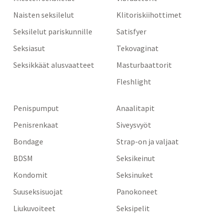
Naisten seksilelut
Klitoriskiihottimet
Seksilelut pariskunnille
Satisfyer
Seksiasut
Tekovaginat
Seksikkäät alusvaatteet
Masturbaattorit
Fleshlight
Penispumput
Anaalitapit
Penisrenkaat
Siveysvyöt
Bondage
Strap-on ja valjaat
BDSM
Seksikeinut
Kondomit
Seksinuket
Suuseksisuojat
Panokoneet
Liukuvoiteet
Seksipelit