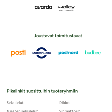
Joustavat toimitustavat
Pikalinkit suosittuihin tuoteryhmiin
Seksilelut
Dildot
Miesten seksilelut
Vibraattorit