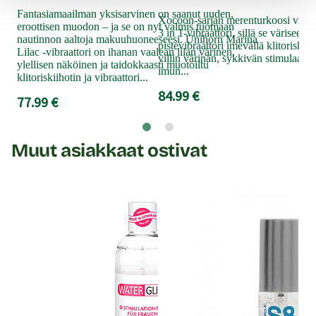
keks
Fantasiamaailman yksisarvinen on saanut uuden,
kät
Xocoon-sarjan merenturkoosi vibraa
eroottisen muodon – ja se on nyt valmis tuomaan
3 in 1-vibraattori, sillä se värisee, 
79
nautinnon aaltoja makuuhuoneeseesi. Unihorn Marina
pistevibraattori imevällä klitoriskii
Lilac -vibraattori on ihanan vaalean lilan värinen,
villin värinän, sykkivän stimulaation
ylellisen näköinen ja taidokkaasti muotoiltu
imun...
klitoriskiihotin ja vibraattori...
84.99 €
77.99 €
Muut asiakkaat ostivat