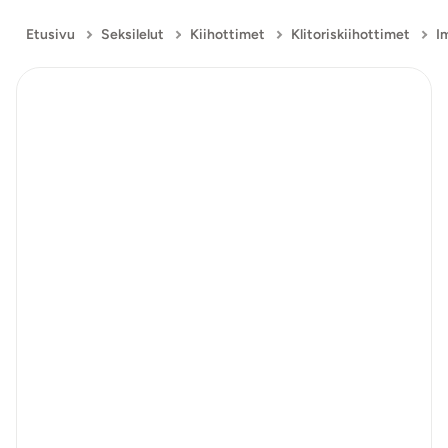
Etusivu
Seksilelut
Kiihottimet
Klitoriskiihottimet
I