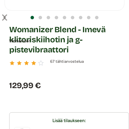
Womanizer Blend - Imevä
klitoriskiihotin ja g-
Womanizer
pistevibraattori
67 tähtiarvostelua
Hinta:
129,99 €
Lisää tilaukseen: