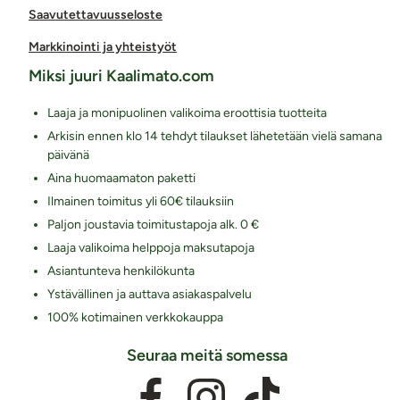
Saavutettavuusseloste
Markkinointi ja yhteistyöt
Miksi juuri Kaalimato.com
Laaja ja monipuolinen valikoima eroottisia tuotteita
Arkisin ennen klo 14 tehdyt tilaukset lähetetään vielä samana
päivänä
Aina huomaamaton paketti
Ilmainen toimitus yli 60€ tilauksiin
Paljon joustavia toimitustapoja alk. 0 €
Laaja valikoima helppoja maksutapoja
Asiantunteva henkilökunta
Ystävällinen ja auttava asiakaspalvelu
100% kotimainen verkkokauppa
Seuraa meitä somessa