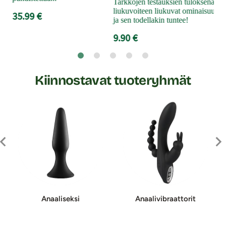
Tarkkojen testauksien tuloksena Ka
liukuvoiteen liukuvat ominaisuude
35.99 €
ja sen todellakin tuntee!
9.90 €
Kiinnostavat tuoteryhmät
Anaaliseksi
Anaali­vi­braat­to­rit