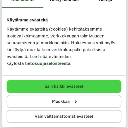
Samankaltaisia tuotteita
Käytämme evästeitä
Y
Käytämme evästeitä (cookies) kehittääksemme
tuotevalikoimaamme, verkkokaupan toimivuuden
seuraamiseen ja markkinointiin. Halutessasi voit myös
kieltäytyä muista kuin verkkokaupalle pakollisista
evästeistä. Lue lisää evästeiden
käytöstä
tietosuojaselosteesta
.
Salli kaikki evästeet
Muokkaa
SO
Vain välttämättömät evästeet
El
Alien Toys
Nexus
jo