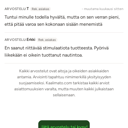
Hyödyllisiä vinkkejä:
T
ARVOSTELU:
- muutama kuukausi sitten
Rek. asiakas
Käytä tuotteen kanssa vain vesipohjaisia liukuvoiteita.
Tuntui minulle todella hyvältä, mutta on sen verran pieni,
Tyhjennä suoli ennen käyttöä anaalisuihkulla
että pitää varoa sen kokonaan sisään menemistä
epämiellyttävien hajujen ehkäisemiseksi.
Pese tappi käytön jälkeen miedolla saippuavedellä.
Erkki
ARVOSTELU:
Rek. asiakas
Voit halutessasi desinfioida tuotteen erotiikkavälineille
En saanut riittävää stimulaatiota tuotteesta. Pyörivä
tarkoitetulla puhdistusaineella, näin minimoit
liikekään ei oikein tuottanut nautintoa.
epämiellyttävien hajujen kiinnittymisen tuotteen
pintaan.
Kaikki arvostelut ovat aitoja ja oikeiden asiakkaiden
Säilytä tuote pölyltä ja suoralta auringonvalolta
antamia. Arviointi tapahtuu nimimerkillä yksityisyyden
suojassa.
suojaamiseksi. Kaalimato.com tarkistaa kaikki arviot
HUOM! Pakkaustiedoista poiketen tuotteessa on
asiattomuuksien varalta, mutta muuten kaikki julkaistaan
kahdeksan (8) erilaista värinä- ja pyörivää liiketoimintoa.
sellaisenaan.
Tuotetiedot:
Materiaali: Silikoni (tappi), ABS (kauko-ohjain)
Tuotteen kokopituus: 9,5 cm
Jätä arvostelu tai kysy!