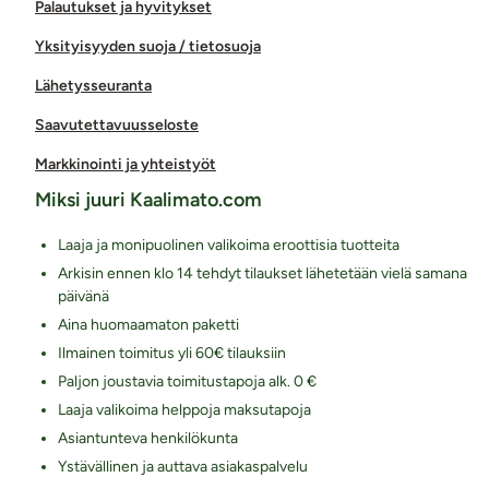
Palautukset ja hyvitykset
Yksityisyyden suoja / tietosuoja
Lähetysseuranta
Saavutettavuusseloste
Markkinointi ja yhteistyöt
Miksi juuri Kaalimato.com
Laaja ja monipuolinen valikoima eroottisia tuotteita
Arkisin ennen klo 14 tehdyt tilaukset lähetetään vielä samana
päivänä
Aina huomaamaton paketti
Ilmainen toimitus yli 60€ tilauksiin
Paljon joustavia toimitustapoja alk. 0 €
Laaja valikoima helppoja maksutapoja
Asiantunteva henkilökunta
Ystävällinen ja auttava asiakaspalvelu