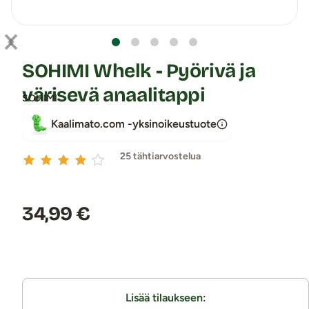
SOHIMI Whelk - Pyörivä ja
värisevä anaalitappi
SOHIMI
Kaalimato.com -yksinoikeustuote
25 tähtiarvostelua
Hinta:
34,99 €
Lisää tilaukseen: