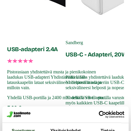
Sandberg
USB-adapteri 2.4A
USB-C - Adapteri, 20W
Pistorasiaan yhdistettävä musta ja pienikokoinen
laadukas USB-adapteri Yhdistämällä USB-
Pistorasiaan yhdistettävä laadukas
latauskaapelin lataat seksivälineesi helposti missä ja
Yhdistämällä adapteriin USB-C -lat
milloin vain.
seksivälineesi helposti ja nopeasti m
Yhdellä USB-portilla ja 2400 mA -teholla varustettu...
Yhdellä USB-C -portilla varustettu 
myös kaikkien USB-C kaapelilla lad
5.99 €
lataamiseen.
19.99 €
Suostumus
Yksityiskohdat
Tietoja