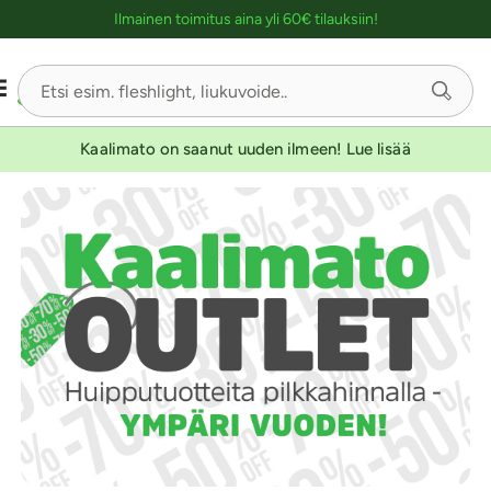
Ostoskassin kuvaus lukijalle
Ilmainen toimitus aina yli 60€ tilauksiin!
Kaalimato on saanut uuden ilmeen! Lue lisää