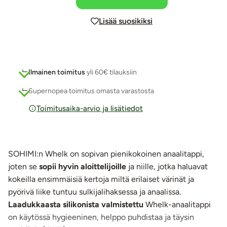
Lisää suosikiksi
Ilmainen toimitus
yli 60€ tilauksiin
Supernopea toimitus omasta varastosta
Toimitusaika-arvio ja lisätiedot
SOHIMI:n Whelk on sopivan pienikokoinen anaalitappi,
joten se
sopii hyvin aloittelijoille
ja niille, jotka haluavat
kokeilla ensimmäisiä kertoja miltä erilaiset värinät ja
pyörivä liike tuntuu sulkijalihaksessa ja anaalissa.
Laadukkaasta silikonista valmistettu
Whelk-anaalitappi
on käytössä hygieeninen, helppo puhdistaa ja täysin