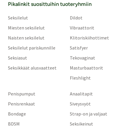
Pikalinkit suosittuihin tuoteryhmiin
Seksilelut
Dildot
Miesten seksilelut
Vibraattorit
Naisten seksilelut
Klitoriskiihottimet
Seksilelut pariskunnille
Satisfyer
Seksiasut
Tekovaginat
Seksikkäät alusvaatteet
Masturbaattorit
Fleshlight
Penispumput
Anaalitapit
Penisrenkaat
Siveysvyöt
Bondage
Strap-on ja valjaat
BDSM
Seksikeinut