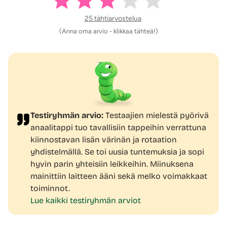
Kaunis kullanvärinen kovamuovinen kehys ympäröi
25 tähtiarvostelua
säätönäppäimiä, joita tapin kanssa on kaksi.
(Anna oma arvio - klikkaa tähteä!)
Käynnistysnäppäimestä käynnistetään tappi stand by-
tilaan ja saadaan käyntiin pyörivät rotaatioliikkeet ja
sahalaitakuvioidusta näppäimestä saadaan esille erilaiset
värinämoodit. Anaalitapin ollessa stand by-tilassa on
mahdollista ohjata anaalitapin toimintoja etänä. Stand by-
tila asetetaan painamalla anaalitapin pohjassa olevaa
käynnistysnäppäintä pohjaan noin kaksi sekuntia.
Testiryhmän arvio:
Testaajien mielestä pyörivä
anaalitappi tuo tavallisiin tappeihin verrattuna
Lataa kätevästi USB-latauskaapelilla!
kiinnostavan lisän värinän ja rotaation
Tappi on kätevästi USB-ladattava ja latauskaapelin
yhdistelmällä. Se toi uusia tuntemuksia ja sopi
jakkiliitin tulee työntää tapin kannassa silikonipinnan
hyvin parin yhteisiin leikkeihin. Miinuksena
lävitse
kohtaan, jossa lukee DC. Ladattaessa tapissa
mainittiin laitteen ääni sekä melko voimakkaat
vilkkuu valo ja kun akku on täysi, valo palaa yhtäjaksoisesti.
toiminnot.
Kauko-ohjain toimii paristolla ja se on valmiiksi kauko-
Lue kaikki testiryhmän arviot
ohjaimen sisällä. Poista pariston ja kauko-ohjaimen välissä
oleva kirkas suojapaperi.