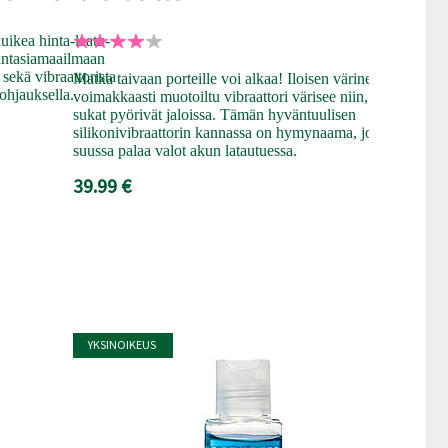
Tässä vibraa
uikea hinta-laatu-
toivoa! Penet
antasiamaailmaan
takainen lii
sekä vibraattorista
Matka taivaan porteille voi alkaa! Iloisen värinen ja
lämpötoiminto
-ohjauksella.
voimakkaasti muotoiltu vibraattori värisee niin, että
klitoriskiihot
sukat pyörivät jaloissa. Tämän hyväntuulisen
74.99 €
silikonivibraattorin kannassa on hymynaama, jonka
suussa palaa valot akun latautuessa.
39.99 €
YKSINOIKEUS