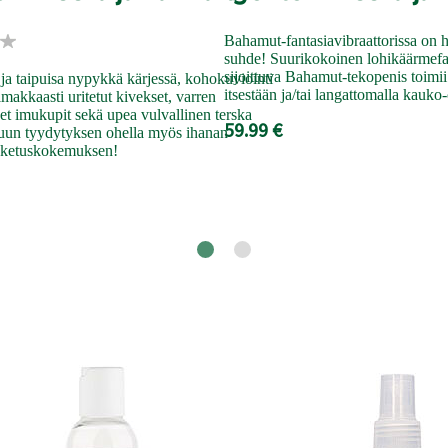
Bahamut-fantasiavibraattorissa on h
suhde! Suurikokoinen lohikäärmef
sijoittuva Bahamut-tekopenis toimii 
 ja taipuisa nypykkä kärjessä, kohokuviointi
itsestään ja/tai langattomalla kauko
imakkaasti uritetut kivekset, varren
et imukupit sekä upea vulvallinen terska
59.99 €
muun tyydytyksen ohella myös ihanan
etuskokemuksen!