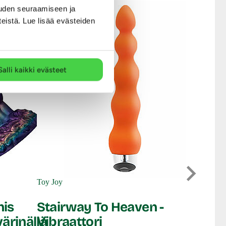
en sitä voidaan käyttää
uden seuraamiseen ja
teistä. Lue lisää evästeiden
 desinfioida tuotteen
Salli kaikki evästeet
You2Toys
Multi-
Toy Joy
vibraa
nis
Stairway To Heaven -
värinällä
Vibraattori