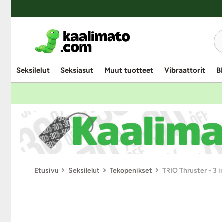
Seksilelut
Seksiasut
Muut tuotteet
Vibraattorit
B
Etusivu
Seksilelut
Tekopenikset
TRIO Thruster - 3 in