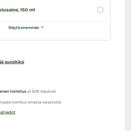
stusaine, 150 ml
Näytä enemmän
ää suosikiksi
ainen toimitus
yli 60€ tilauksiin
nopea toimitus omasta varastosta
isätiedot