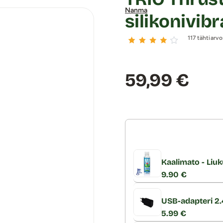
Nanma
silikonivibr
117 tähtiarvo
Hinta:
59,99 €
Kaalimato - Liuk
9.90 €
USB-adapteri 2
5.99 €