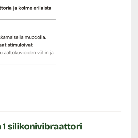
oria ja kolme erilaista
rskamaisella muodolla.
at stimuloivat
 aaltokuvioiden väliin ja
teen. Ohut mutta laadukas
torissa on kymmenen (10)
asauvan toimintoja yhtä
1 silikonivibraattori