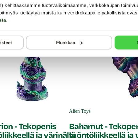
i tuntuu limakalvoilla miellyttävältä. Tuote on roisketiivis, jot
s) kehittääksemme tuotevalikoimaamme, verkkokaupan toimivu
.
oit myös kieltäytyä muista kuin verkkokaupalle pakollisista eväs
ja pese käytön jälkeen miedolla saippuavedellä. Halutessasi voit
sta
.
ä vibraattori suoralta auringonvalolta ja pölyltä suojattuna.
ästeet
Muokkaa
kaista liikettä + pyörivät helmet
sa. Huom! Pakkaus ei sisällä adapteria!
Alien Toys
rion - Tekopenis
Bahamut - Tekope
liikkeellä ja värinällä
työntöliikkeellä ja 