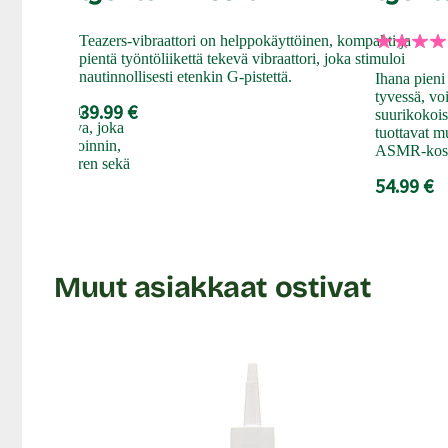
Lähetyksen paino: ~ 0.5 kg
Teazers-vibraattori on helppokäyttöinen, kompakti ja
pientä työntöliikettä tekevä vibraattori, joka stimuloi
nautinnollisesti etenkin G-pistettä.
Ihana pieni
tyvessä, vo
39.99 €
iininpunainen,
suurikokois
 -hieromasauva, joka
tuottavat 
steen stimuloinnin,
ASMR-kosk
imutetun varren sekä
54.99 €
Muut asiakkaat ostivat