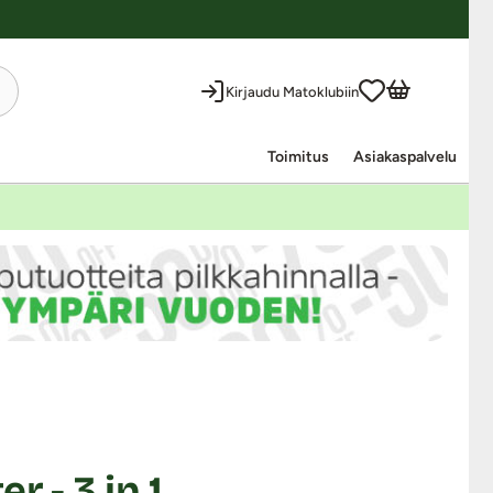
Kirjaudu Matoklubiin
Toimitus
Asiakaspalvelu
r - 3 in 1