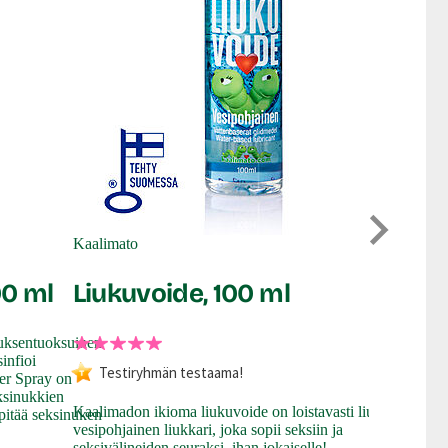
Toy Joy
Vesipo
Kaalimato
liukuv
00 ml
Liukuvoide, 100 ml
ruksentuoksuinen
Vesipohjaine
infioi
Testiryhmän testaama!
hauskanpido
er Spray on
pakattu liuk
eksinukkien
Kaalimadon ikioma liukuvoide on loistavasti liukuva
seksin, myös
pitää seksinuken
vesipohjainen liukkari, joka sopii seksiin ja
Mukavan täyt
seksivälineiden seuraksi, ihan jokaiselle!