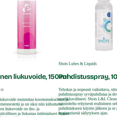
Shots Lubes & Liquids
nen liukuvoide, 150 ml
Puhdistusspray, 1
Tehokas ja nopeasti vaikuttava, sit
puhdistusspray syväpuhdistaa ja des
erotiikkavälineet. Shots L&L Clean
iukuvoide muistuttaa koostumukseltaan ja
suunniteltu erityisesti realististen s
emennestettä ja on siksi niin kiihottava!
puhdistukseen käytön jälkeen ja se 
en liukuvoide on iho- ja
hygieenisenä säilytyksen ajan.
tävällinen ja liukastaa intiimialueet ihanan