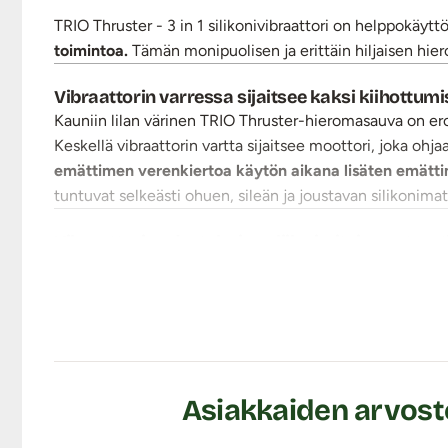
TRIO Thruster - 3 in 1 silikonivibraattori on helppokäyt
toimintoa.
Tämän monipuolisen ja erittäin hiljaisen hie
Vibraattorin varressa sijaitsee kaksi kiihottu
Kauniin lilan värinen TRIO Thruster-hieromasauva on eroo
Keskellä vibraattorin vartta sijaitsee moottori, joka oh
emättimen verenkiertoa käytön aikana lisäten emättim
tuntuvat selkeästi ohuen, sileän ja joustavan silikonimat
Vibraattorin edestakainen liike imitoi penetraati
TRIO Thruster -vibraattorissa on miellyttävä edestakain
silikonimateriaali mahdollistaa edestakaisen työntölii
Sauvan kärjessä sijaitsee sauvan toinen mootto
Hieman kärjestään kaarevan TRIO Thruster-vibraattorin
erilaista värinämoodia: kolme tasataajuusvärinää sekä se
Asiakkaiden arvostel
aikaa maksimoidaksesi käyttömukavuuden.