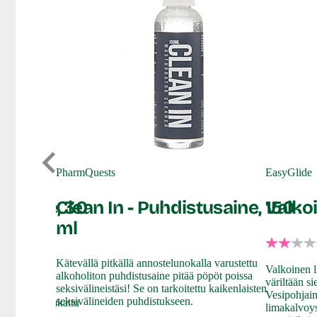
PharmQuests
EasyGlide
kuvoide, 30
Clean In - Puhdistusaine, 150
Valkoi
ml
Kätevällä pitkällä annostelunokalla varustettu
Valkoinen l
alkoholiton puhdistusaine pitää pöpöt poissa
väriltään si
seksivälineistäsi! Se on tarkoitettu kaikenlaisten
a liukkaan
Vesipohjain
seksivälineiden puhdistukseen.
n tuubiin pakattu
limakalvoys
seksin, myös