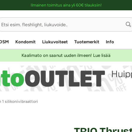
Ostoskassin kuvaus lukijalle
Ilmainen toimitus aina yli 60€ tilauksiin!
DSM
Kondomit
Liukuvoiteet
Tuotemerkit
Info
Kaalimato on saanut uuden ilmeen! Lue lisää
 1 silikonivibraattori
TRIO Thruste