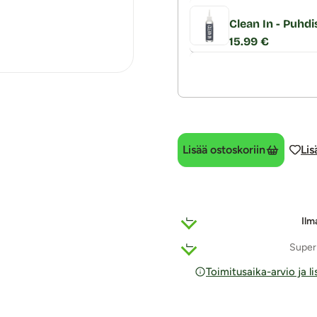
Clean In - Puhdi
15.99 €
Lisää ostoskoriin
Lis
Ilm
Super
Toimitusaika-arvio ja l