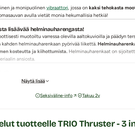
töinen ja monipuolinen
vibraattori
, jossa on
kaksi tehokasta moott
romasauvan avulla vietät monia hekumallisia hetkiä!
mista lisäävää helminauharengasta!
ttisesti muotoiltu varressa olevilla aaltokuvioilla ja päädyn te
jaa kahden helminauharenkaan pyörivää liikettä.
Helminauharenka
en kosteutta ja kiihottumista.
Helminauharenkaat on sijoitettu
eriaalin ansiosta.
oliikettä
en liike, joka tuo sauvaan oikeaa penetraatiota mukailevan tun
Näytä lisää
keominaisuuden. Edestakaisen toiminnon pituus on noin 1 cm.
Seksiväline-info
Takuu 2v
ri
 toinen moottori sijaitsee hieromasauvan kärjessä. Kärjen moot
itsemän erilaista pulsoivaa rytmiä. Voit käyttää kaikkia hierom
ut tuotteelle TRIO Thruster - 3 in 