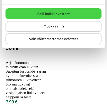
Salli kaikki evästeet
Muokkaa
Just Glide
Performance -
Vain välttämättömät evästeet
Hybridiliukuvoide,
50 ml
Arjen luottotuote
miellyttävään liukuun.
Suositun Just Glide -sarjan
hybridiliukuvoiteessa on
silikonisen liukuvoiteen
pitkään liukuvat
ominaisuudet, sekä
vesipohjaisen liukuvoiteen
helppous ja hinta!
7.99 €