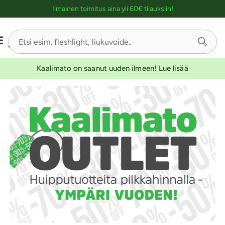
Ostoskassin kuvaus lukijalle
Ilmainen toimitus aina yli 60€ tilauksiin!
Kaalimato on saanut uuden ilmeen! Lue lisää