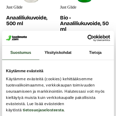
Just Glide
Just Glide
Anaaliliukuvoide,
Bio -
500 ml
Anaaliliukuvoide, 50
ml
Nyt saat puoli litraa
vesipohjaista
Nauti luonnonmukaisista
anaaliliukuvoidetta kätevässä
anaali-iloista tämän
Suostumus
Yksityiskohdat
Tietoja
pumppupullossa! Laadukas ja
liukuvoiteen seurassa! Tämä
täyteläinen Just Glide
hieman täyteläisempi, 100%
anaalliukuvoide on tarkoitettu
vegaaninen, vesipohjainen
erityisesti anaaliseksiin ja se
liukuvoide on ekologinen
Käytämme evästeitä
antaa pitkäkestoista luistoa.
valinta! Korkealaatuinen,
Tämä liukuvoide on
pehmeä ja pitkään luistava...
Käytämme evästeitä (cookies) kehittääksemme
tuoksuton...
7.99 €
24.99 €
tuotevalikoimaamme, verkkokaupan toimivuuden
seuraamiseen ja markkinointiin. Halutessasi voit myös
kieltäytyä muista kuin verkkokaupalle pakollisista
evästeistä. Lue lisää evästeiden
käytöstä
tietosuojaselosteesta
.