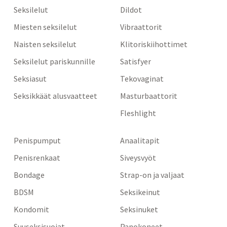
Seksilelut
Dildot
Miesten seksilelut
Vibraattorit
Naisten seksilelut
Klitoriskiihottimet
Seksilelut pariskunnille
Satisfyer
Seksiasut
Tekovaginat
Seksikkäät alusvaatteet
Masturbaattorit
Fleshlight
Penispumput
Anaalitapit
Penisrenkaat
Siveysvyöt
Bondage
Strap-on ja valjaat
BDSM
Seksikeinut
Kondomit
Seksinuket
Suuseksisuojat
Panokoneet