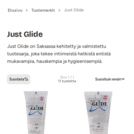
Just Glide
Etusivu
Tuotemerkit
Just Glide
Just Glide on Saksassa kehitetty ja valmistettu
tuotesarja, joka tekee intiimeistä hetkistä entistä
mukavampia, hauskempia ja hygieenisempiä.
Sivu 1 / 1
Suodata
Suosituin ensin
11 tuotetta
Just Glide -tuotteet