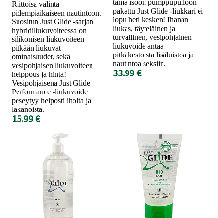
tämä isoon pumppupulloon
Riittoisa valinta
pakattu Just Glide -liukkari ei
pidempiaikaiseen nautintoon.
lopu heti kesken! Ihanan
Suositun Just Glide -sarjan
liukas, täyteläinen ja
hybridiliukuvoiteessa on
turvallinen, vesipohjainen
silikonisen liukuvoiteen
liukuvoide antaa
pitkään liukuvat
pitkäkestoista lisäluistoa ja
ominaisuudet, sekä
nautintoa seksiin.
vesipohjaisen liukuvoiteen
33.99 €
helppous ja hinta!
Vesipohjaisena Just Glide
Performance -liukuvoide
peseytyy helposti iholta ja
lakanoista.
15.99 €