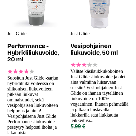
Just Glide
Just Glide
Performance -
Vesipohjainen
Hybridiliukuvoide,
liukuvoide, 50 ml
20 ml
Valitse käsilaukkukokoinen
Just Glide -liukuvoide ja olet
Suositun Just Glide -sarjan
aina valmiina luistavaan
hybridiliukuvoiteessa on
seksiin! Vesipohjainen Just
silikonisen liukuvoiteen
Glide on ihanan täyteläinen
pitkään liukuvat
liukuvoide on 100%
ominaisuudet, sekä
vegaaninen. Ihanan pehmeällä
vesipohjaisen liukuvoiteen
ja pitkään luistavalla
helppous ja hinta!
liukkarilla saat liukkautta
Vesipohjaisena Just Glide
leikkeihisi...
Performance -liukuvoide
5.99 €
peseytyy helposti iholta ja
lakanoista.