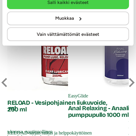
Salli kaikki evästeet
Muokkaa
Vain välttämättömät evästeet
Na
Ic
EasyGlide
an
RELOAD - Vesipohjainen liukuvoide,
300 ml
Anal Relaxing - Anaalili
250 ml
pumppupullo 1000 ml
Voi
tun
ineen kanssa, nautinnollinen
RELOAD-sarjan raikas ja helppokäyttöinen
on 