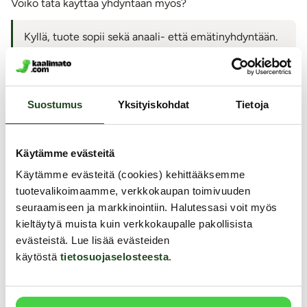
Voiko tätä käyttää yhdyntään myös?
Kyllä, tuote sopii sekä anaali- että emätinyhdyntään.
Suostumus
Yksityiskohdat
Tietoja
Jätä arvostelu tai kysy!
Käytämme evästeitä
Vinkki:
Liity Matoklubiin
- jäsenenä saat
20
kredittiä hyväksytystä
Käytämme evästeitä (cookies) kehittääksemme
arviosta tai kysymyksestä.
tuotevalikoimaamme, verkkokaupan toimivuuden
seuraamiseen ja markkinointiin. Halutessasi voit myös
kieltäytyä muista kuin verkkokaupalle pakollisista
evästeistä. Lue lisää evästeiden
Samankaltaisia tuotteita
käytöstä
tietosuojaselosteesta
.