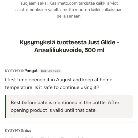
suojaamiseksi. Kaalimato.com tarkistaa kaikki arviot
asiattomuuksien varalta, mutta muuten kaikki julkaistaan
sellaisenaan.
Kysymyksiä tuotteesta Just Glide -
Anaaliliukuvoide, 500 ml
Pangat
KYSYMYS:
Rek. asiakas
I first time opened it in August and keep at home
temperature. Is it safe to continue using it?
Best before date is mentioned in the bottle. After
opening product is valid until that date.
Sss
KYSYMYS: