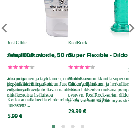
Hu
So
Just Glide
RealRock
pe
uvoide, 1000 ml
Anaaliliukuvoide, 50 ml
Super Flexible - Dildo 9"
Hue
mon
illä tämä isoon
Vesipohjainen ja täyteläinen, nautinnollisiin
Muhkeaa suonikkuutta superkimmo
vär
Glide -liukkari ei lopu heti
peppuleikkeihin tarkoitettu Just Glide Anal liukuu
Ihanan jellymäinen ja herkullisen v
kui
läinen ja turvallinen,
pitkään ja lisää kiihottavaa nautintoa.
kehon liikkeiden mukana pompaten 
aa pitkäkestoista lisäluistoa
pystyyn. RealRock-sarjan dildossa
59
Koska anaalialueella ei ole minkäänlaista luonnollista
ja sitä voidaan käyttää myös strap-o
liukastetta...
29.99 €
5.99 €