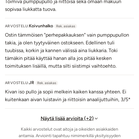
Toimiva pumppupullo ja riittoisa sekä omaan makuun
sopivaa liukkatta tuova.
Koivunhalko
ARVOSTELU:
Rek. asiakas
Ostin tämmöisen "perhepakkauksen" vain pumppupullon
takia, ja olen tyytyväinen ostokseen. Edellinen tuli
tuubissa, korkin ja kannen välissä aina liukkaria. Toki
tämäkin pitää käyttää hanan alla jos pitää kesken
toimituksen lisäillä, mutta silti siistimpi vaihtoehto.
JR
ARVOSTELU:
Rek. asiakas
Kivan iso pullo ja sopii melkein kaiken kanssa yhteen. Ei
kuitenkaan aivan luistavin ja riittoisin anaalijuttuihin, 3/5*
Näytä lisää arvioita (+2)
Kaikki arvostelut ovat aitoja ja oikeiden asiakkaiden
antamia. Arviointi tapahtuu nimimerkillä yksityisyyden