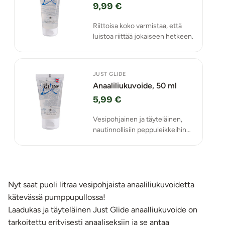
9,99 €
Riittoisa koko varmistaa, että
luistoa riittää jokaiseen hetkeen.
JUST GLIDE
Anaaliliukuvoide, 50 ml
5,99 €
Vesipohjainen ja täyteläinen,
nautinnollisiin peppuleikkeihin
tarkoitettu Just Glide Anal liukuu
pitkään ja lisää kiihottavaa
nautintoa.
Nyt saat puoli litraa vesipohjaista anaaliliukuvoidetta
kätevässä pumppupullossa!
Laadukas ja täyteläinen Just Glide anaalliukuvoide on
tarkoitettu erityisesti anaaliseksiin ja se antaa