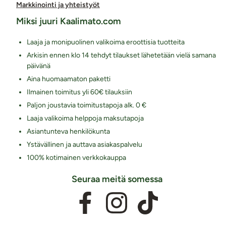
Markkinointi ja yhteistyöt
Miksi juuri Kaalimato.com
Laaja ja monipuolinen valikoima eroottisia tuotteita
Arkisin ennen klo 14 tehdyt tilaukset lähetetään vielä samana
päivänä
Aina huomaamaton paketti
Ilmainen toimitus yli 60€ tilauksiin
Paljon joustavia toimitustapoja alk. 0 €
Laaja valikoima helppoja maksutapoja
Asiantunteva henkilökunta
Ystävällinen ja auttava asiakaspalvelu
100% kotimainen verkkokauppa
Seuraa meitä somessa