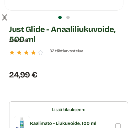
Just Glide - Anaaliliukuvoide,
500 ml
Just Glide
32 tähtiarvostelua
Hinta:
24,99 €
Lisää tilaukseen:
Kaalimato - Liukuvoide, 100 ml