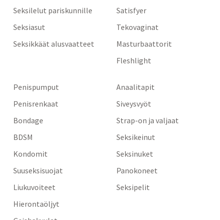
Seksilelut pariskunnille
Satisfyer
Seksiasut
Tekovaginat
Seksikkäät alusvaatteet
Masturbaattorit
Fleshlight
Penispumput
Anaalitapit
Penisrenkaat
Siveysvyöt
Bondage
Strap-on ja valjaat
BDSM
Seksikeinut
Kondomit
Seksinuket
Suuseksisuojat
Panokoneet
Liukuvoiteet
Seksipelit
Hierontaöljyt