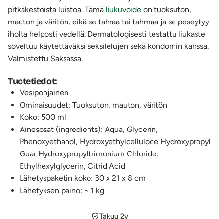
pitkäkestoista luistoa. Tämä
liukuvoide
on tuoksuton,
mauton ja väritön, eikä se tahraa tai tahmaa ja se peseytyy
iholta helposti vedellä. Dermatologisesti testattu liukaste
soveltuu käytettäväksi seksilelujen sekä kondomin kanssa.
Valmistettu Saksassa.
Tuotetiedot:
Vesipohjainen
Ominaisuudet: Tuoksuton, mauton, väritön
Koko: 500 ml
Ainesosat (ingredients): Aqua, Glycerin,
Phenoxyethanol, Hydroxyethylcelluloce Hydroxypropyl
Guar Hydroxypropyltrimonium Chloride,
Ethylhexylglycerin, Citrid Acid
Lähetyspaketin koko: 30 x 21 x 8 cm
Lähetyksen paino: ~ 1 kg
Takuu 2v