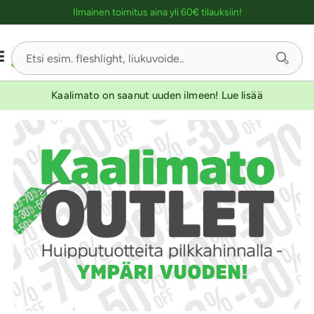
Ostoskassin kuvaus lukijalle
Ilmainen toimitus aina yli 60€ tilauksiin!
Kaalimato on saanut uuden ilmeen! Lue lisää