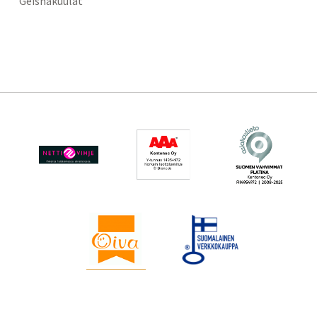
Geishakuulat