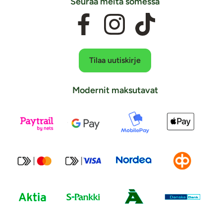
Seuraa meitä somessa
Tilaa uutiskirje
Modernit maksutavat