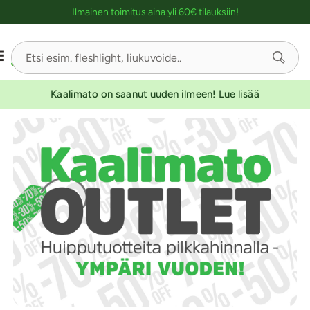
Ostoskassin kuvaus lukijalle
Ilmainen toimitus aina yli 60€ tilauksiin!
Kaalimato on saanut uuden ilmeen! Lue lisää