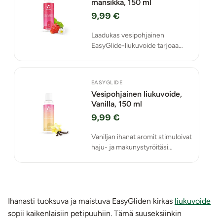
mansikka, 150 ml
9,99 €
Laadukas vesipohjainen
EasyGlide-liukuvoide tarjoaa
tyydyttävää, huoletonta ja
luistavaa seksiä.
EASYGLIDE
Vesipohjainen liukuvoide,
Vanilla, 150 ml
9,99 €
Vaniljan ihanat aromit stimuloivat
haju- ja makunystyröitäsi
taivaallisen suuseksin ja
eroottisten hetkienne aikana!
Ihanasti tuoksuva ja maistuva EasyGliden kirkas
liukuvoide
sopii kaikenlaisiin petipuuhiin. Tämä suuseksiinkin