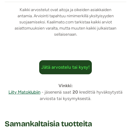
dermatologisesti testatuissa liukasteissa on loistava hinta-
Kaikki arvostelut ovat aitoja ja oikeiden asiakkaiden
laatusuhde.
antamia. Arviointi tapahtuu nimimerkillä yksityisyyden
Vegaaninen tuote. Vegaaninen liukaste ei sisällä
suojaamiseksi. Kaalimato.com tarkistaa kaikki arviot
parabeeneja, mikromuoveja, silikonia tai väriaineita. Tuote
asiattomuuksien varalta, mutta muuten kaikki julkaistaan
sellaisenaan.
säilyy avaamisen jälkeen 12 kk.
Tuotetiedot:
Vesipohjainen
Ominaisuudet: Tuoksuva, maustettu, väritön,
Jätä arvostelu tai kysy!
vegaaninen
Koko: 150 ml
Ainesosat (ingredients): Aqua, Glycerin, PEG-40
Vinkki:
Liity Matoklubiin
Hydrogenated Castor Oil, Propylene Glycol,
- jäsenenä saat
20
kredittiä hyväksytystä
arviosta tai kysymyksestä.
Carrageenan, Aroma, Sodium Benzoate, Potassium
Sorbate, Citric Acid.
Lähetyspaketin koko: 20 x 11 x 9 cm
Lähetyksen paino: ~ 0.5 kg
Samankaltaisia tuotteita