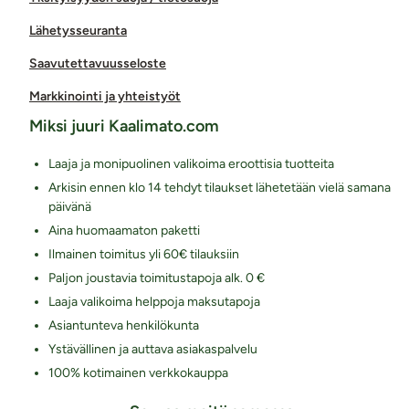
Lähetysseuranta
Saavutettavuusseloste
Markkinointi ja yhteistyöt
Miksi juuri Kaalimato.com
Laaja ja monipuolinen valikoima eroottisia tuotteita
Arkisin ennen klo 14 tehdyt tilaukset lähetetään vielä samana
päivänä
Aina huomaamaton paketti
Ilmainen toimitus yli 60€ tilauksiin
Paljon joustavia toimitustapoja alk. 0 €
Laaja valikoima helppoja maksutapoja
Asiantunteva henkilökunta
Ystävällinen ja auttava asiakaspalvelu
100% kotimainen verkkokauppa