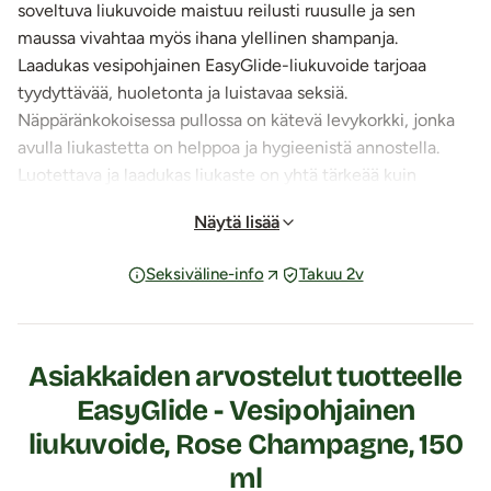
soveltuva liukuvoide maistuu reilusti ruusulle ja sen
maussa vivahtaa myös ihana ylellinen shampanja.
Laadukas vesipohjainen EasyGlide-liukuvoide tarjoaa
tyydyttävää, huoletonta ja luistavaa seksiä.
Näppäränkokoisessa pullossa on kätevä levykorkki, jonka
avulla liukastetta on helppoa ja hygieenistä annostella.
Luotettava ja laadukas liukaste on yhtä tärkeää kuin
luotettava kumppani!
Näytä lisää
Risiiniöljy imeytyy hyvin limakalvoille ja tekee
Seksiväline-info
Takuu 2v
niistä pehmeät
Tämä pehmeä ja hyvät luisto-ominaisuudet omaava
maustettu liukuvoide tuntuu ihanalta iholla ja limakalvoilla,
sillä se pohjautuu
aivan loistavaan ainesosaan eli
Asiakkaiden arvostelut tuotteelle
risiiniöljyyn
(PEG-40 castor oil), joka imeytyy kaikista
EasyGlide - Vesipohjainen
öljyistä parhaiten ja syvimmälle ihoon. Risiiniöljyä ja sen
liukuvoide, Rose Champagne, 150
johdannaisia käytetään hyvin laajasti eri
kosmetiikkatuotteissa sen loistavien ominaisuuksiensa
ml