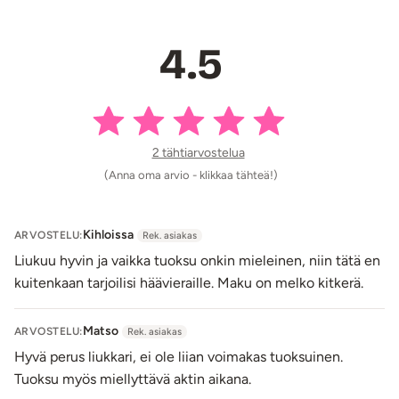
takia.
Glyseriini sitoo kosteutta!
4.5
Liukuvoiden sisältää myös glyseriiniä, joka on
sokerialkoholi eli trioli. Glyseriini on ihon ainesosa ja sitä
esiintyy ihon suojakerroksessa, jota kutsutaan
hydrolipidikerrokseksi (happovaippa). Glyseriini sitoo
2 tähtiarvostelua
kosteuden sekä iholla että tuotteessa ja siksi sitä
käytetäänkin laajasti kosmetiikkatuotteissa.
(Anna oma arvio - klikkaa tähteä!)
Liukuvoide peseytyy helposti iholta pois
Kihloissa
ARVOSTELU:
Rek. asiakas
Värittömänä, tahraamattomana ja tahmaamattomana
Liukuu hyvin ja vaikka tuoksu onkin mieleinen, niin tätä en
liukuvoide ei sotke intohimon hetkiänne. Riittoisa
kuitenkaan tarjoilisi häävieraille. Maku on melko kitkerä.
EasyGlide Rose Champagne
liukaste peseytyy ihon
pinnalta pois helposti vedellä
. Kevyt koostumus.
Turvallinen EasyGlide-liukuvoide sopii kaikenlaiseen
Matso
ARVOSTELU:
Rek. asiakas
seksiin, yhdyntään ja sooloseksiin. Voit huoletta käyttää
Hyvä perus liukkari, ei ole liian voimakas tuoksuinen.
tätä luonnonkumi (lateksi) kondomin ja kaikkien
Tuoksu myös miellyttävä aktin aikana.
seksivälinemateriaalien kanssa. EasyGliden