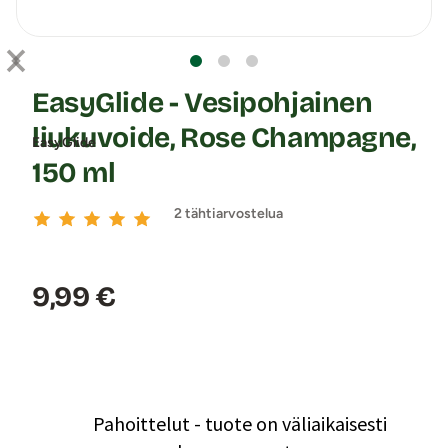
EasyGlide - Vesipohjainen
liukuvoide, Rose Champagne,
EasyGlide
150 ml
2 tähtiarvostelua
Hinta:
9,99 €
Pahoittelut - tuote on väliaikaisesti