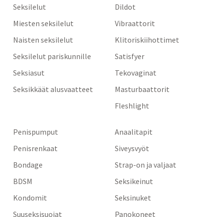
Seksilelut
Dildot
Miesten seksilelut
Vibraattorit
Naisten seksilelut
Klitoriskiihottimet
Seksilelut pariskunnille
Satisfyer
Seksiasut
Tekovaginat
Seksikkäät alusvaatteet
Masturbaattorit
Fleshlight
Penispumput
Anaalitapit
Penisrenkaat
Siveysvyöt
Bondage
Strap-on ja valjaat
BDSM
Seksikeinut
Kondomit
Seksinuket
Suuseksisuojat
Panokoneet