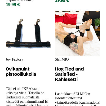
19.99 €
19.99 €
Joy Factory
SEI MIO
Ovikapulat
Hog Tied and
pistoolilukolla
Satisfied -
Kahlesetti
Tätä ei ole IKEAkaan
keksinyt vielä! Tarjolla on
Laadukkaat SEI MIO:n
laadukasta suomalaista
sidontatuotteet nyt
käsityötä parhaimmillaan! Ei
yksinoikeudella Kaalimadolta!
ruuvin kiinnittämisiä kattoon