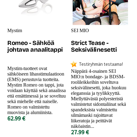
Mystim
SEI MIO
Romeo - Sähköä
Strict Tease -
johtava anaalitappi
Seksivälinesetti
Testiryhmän testaama!
Mystim-tuotteet ovat
Näppärä 4-osainen SEI
sähköiseen lihasstimulaatioon
MIO:n bondage- ja BDSM-
(EMS) perustuvia tuotteita.
roolileikkeihin soveltuva
Mystim Romeo on tappi, jota
seksivälinesetti, joka huokuu
voidaan käyttää sekä anaalissa
eleganssia ja tyylikkyyttä.
että emättimessä ja se soveltuu
Miellyttävästä polyesteristä
sekä miehelle että naiselle.
valmistetut sidontaliinat sekä
Romeo on valmistettu
spandeksista valmistettu
muovista ja alumiinista.
silmämaski rajoittavat
62.99 €
liikeratoja ja peittävät
näköaistin...
27.99 €