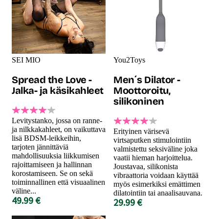
SEI MIO
You2Toys
Spread the Love -
Men´s Dilator -
Jalka- ja käsikahleet
Moottoroitu,
silikoninen
Levitystanko, jossa on ranne-
ja nilkkakahleet, on vaikuttava
Erityinen värisevä
lisä BDSM-leikkeihin,
virtsaputken stimulointiin
tarjoten jännittäviä
valmistettu seksiväline joka
mahdollisuuksia liikkumisen
vaatii hieman harjoittelua.
rajoittamiseen ja hallinnan
Joustavaa, silikonista
korostamiseen. Se on sekä
vibraattoria voidaan käyttää
toiminnallinen että visuaalinen
myös esimerkiksi emättimen
väline...
dilatointiin tai anaalisauvana.
49.99 €
29.99 €