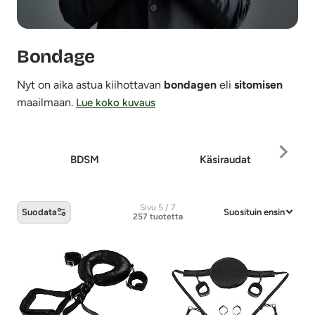
Bondage
Nyt on aika astua kiihottavan
bondagen
eli
sitomisen
maailmaan.
Lue koko kuvaus
BDSM
Käsiraudat
K
Sivu 5 / 7
Suodata
Suosituin ensin
257 tuotetta
Bondage -tuotteet