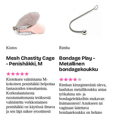
Kiotos
Rimba
Mesh Chastity Cage
Bondage Play -
- Penishäkki, M
Metallinen
bondagekoukku
Kiotoksen valmistama M-
kokoinen penishäkki helpottaa
Rimban kirurginterästä oleva,
fantasioiden toteuttamista.
laadukas metallikoukku antaa
Korkealaatuisesta
työkaluna sm- ja
ruostumattomasta teräksestä
bondageleikkeihin mukavan
valmistettu verkkomainen
lisämausteen! Anukseen tai
penishäkki on käytössä ilmava
vaginaan laitettava
ja sen läpi näkee eroottisesti
bondagekoukku on helppo