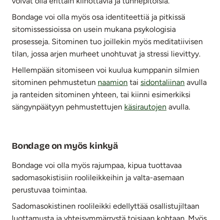
voivat olla erittäin kiihottavia ja tunnepitoisia.
Bondage voi olla myös osa identiteettiä ja pitkissä
sitomissessioissa on usein mukana psykologisia
prosesseja.
Sitominen tuo joillekin myös meditatiivisen
tilan, jossa arjen murheet unohtuvat ja stressi lievittyy.
Hellempään sitomiseen voi kuulua kumppanin silmien
sitominen pehmustetun
naamion
tai
sidontaliinan
avulla
ja ranteiden sitominen yhteen, tai kiinni esimerkiksi
sängynpäätyyn pehmustettujen
käsirautojen
avulla.
Bondage on myös kinkyä
Bondage voi olla myös rajumpaa, kipua tuottavaa
sadomasokistisiin roolileikkeihin ja valta-asemaan
perustuvaa toimintaa.
Sadomasokistinen roolileikki edellyttää osallistujiltaan
luottamusta ja yhteisymmärrystä toisiaan kohtaan. Myös