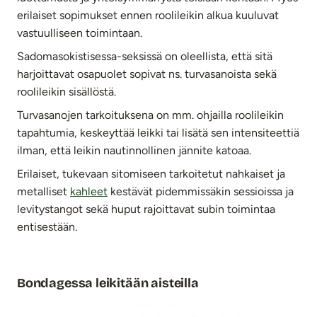
erilaiset sopimukset ennen roolileikin alkua kuuluvat
vastuulliseen toimintaan.
Sadomasokistisessa-seksissä on oleellista, että sitä
harjoittavat osapuolet sopivat ns. turvasanoista sekä
roolileikin sisällöstä.
Turvasanojen tarkoituksena on mm. ohjailla roolileikin
tapahtumia, keskeyttää leikki tai lisätä sen intensiteettiä
ilman, että leikin nautinnollinen jännite katoaa.
Erilaiset, tukevaan sitomiseen tarkoitetut nahkaiset ja
metalliset
kahleet
kestävät pidemmissäkin sessioissa ja
levitystangot sekä huput rajoittavat subin toimintaa
entisestään.
Bondagessa leikitään aisteilla