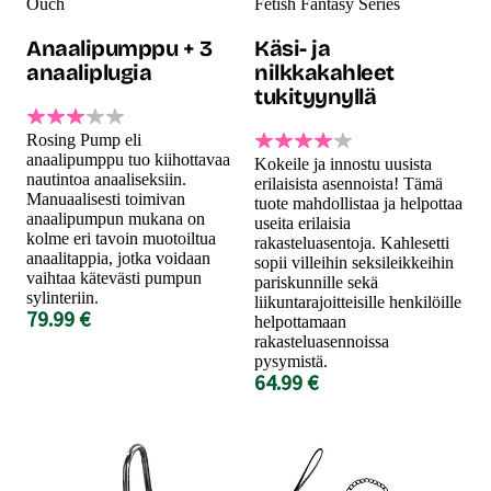
Ouch
Fetish Fantasy Series
Anaalipumppu + 3
Käsi- ja
anaaliplugia
nilkkakahleet
tukityynyllä
Rosing Pump eli
anaalipumppu tuo kiihottavaa
Kokeile ja innostu uusista
nautintoa anaaliseksiin.
erilaisista asennoista! Tämä
Manuaalisesti toimivan
tuote mahdollistaa ja helpottaa
anaalipumpun mukana on
useita erilaisia
kolme eri tavoin muotoiltua
rakasteluasentoja. Kahlesetti
anaalitappia, jotka voidaan
sopii villeihin seksileikkeihin
vaihtaa kätevästi pumpun
pariskunnille sekä
sylinteriin.
liikuntarajoitteisille henkilöille
79.99 €
helpottamaan
rakasteluasennoissa
pysymistä.
64.99 €