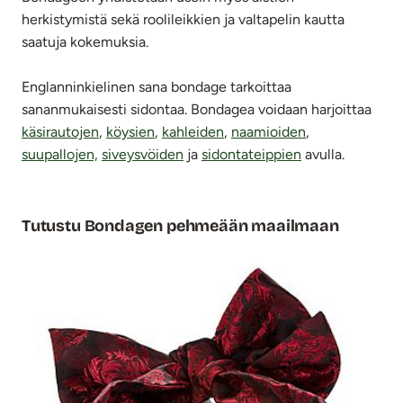
herkistymistä sekä roolileikkien ja valtapelin kautta
saatuja kokemuksia.
Englanninkielinen sana
bondage
tarkoittaa
sananmukaisesti sidontaa. Bondagea voidaan harjoittaa
käsirautojen
,
köysien
,
kahleiden
,
naamioiden
,
suupallojen,
siveysvöiden
ja
sidontateippien
avulla.
Tutustu Bondagen pehmeään maailmaan