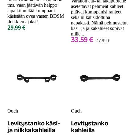
Vartalon etu- tai takapuolelle
tms. vaan jäätävän helppo
asetettavat pehmeät kahleet
tapa kiinnittää kumppani
pitävät kumppanisi ranteet
käsistään ovea vasten BDSM
sekä nilkat sidottuna
-leikkien ajaksi!
napakasti. Nämä pehmustetut
29.99 €
käsi- ja jalkakahleet sopivat
niille...
33.59 €
47.99 €
Ouch
Ouch
Levitystanko käsi-
Levitystanko
ja nilkkakahleilla
kahleilla