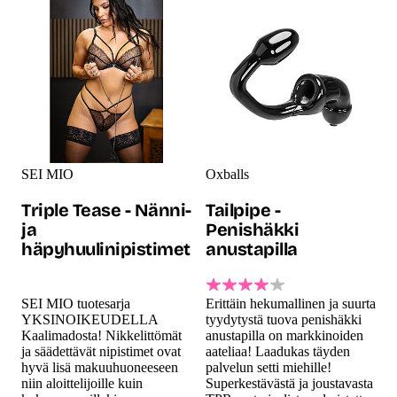
SEI MIO
Oxballs
Triple Tease - Nänni-
Tailpipe -
ja
Penishäkki
häpyhuulinipistimet
anustapilla
SEI MIO tuotesarja
Erittäin hekumallinen ja suurta
YKSINOIKEUDELLA
tyydytystä tuova penishäkki
Kaalimadosta! Nikkelittömät
anustapilla on markkinoiden
ja säädettävät nipistimet ovat
aateliaa! Laadukas täyden
hyvä lisä makuuhuoneeseen
palvelun setti miehille!
niin aloittelijoille kuin
Superkestävästä ja joustavasta