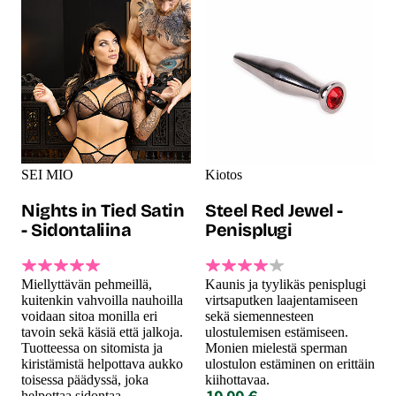
SEI MIO
Kiotos
Nights in Tied Satin
Steel Red Jewel -
- Sidontaliina
Penisplugi
Miellyttävän pehmeillä,
Kaunis ja tyylikäs penisplugi
kuitenkin vahvoilla nauhoilla
virtsaputken laajentamiseen
voidaan sitoa monilla eri
sekä siemennesteen
tavoin sekä käsiä että jalkoja.
ulostulemisen estämiseen.
Tuotteessa on sitomista ja
Monien mielestä sperman
kiristämistä helpottava aukko
ulostulon estäminen on erittäin
toisessa päädyssä, joka
kiihottavaa.
helpottaa sidontaa.