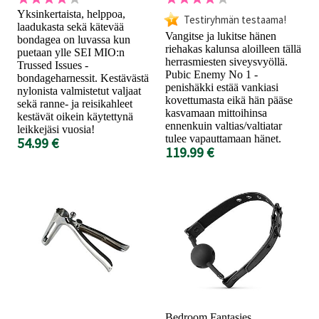
Yksinkertaista, helppoa,
Testiryhmän testaama!
laadukasta sekä kätevää
Vangitse ja lukitse hänen
bondagea on luvassa kun
riehakas kalunsa aloilleen tällä
puetaan ylle SEI MIO:n
herrasmiesten siveysvyöllä.
Trussed Issues -
Pubic Enemy No 1 -
bondageharnessit. Kestävästä
penishäkki estää vankiasi
nylonista valmistetut valjaat
kovettumasta eikä hän pääse
sekä ranne- ja reisikahleet
kasvamaan mittoihinsa
kestävät oikein käytettynä
ennenkuin valtias/valtiatar
leikkejäsi vuosia!
tulee vapauttamaan hänet.
54.99 €
119.99 €
Bedroom Fantasies