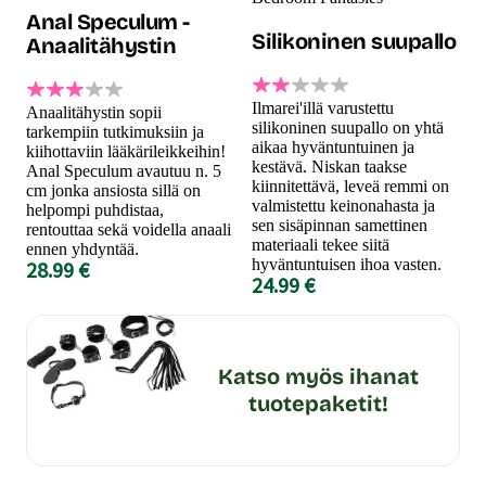
Anal Speculum -
Silikoninen suupallo
Anaalitähystin
Ilmarei'illä varustettu
Anaalitähystin sopii
silikoninen suupallo on yhtä
tarkempiin tutkimuksiin ja
aikaa hyväntuntuinen ja
kiihottaviin lääkärileikkeihin!
kestävä. Niskan taakse
Anal Speculum avautuu n. 5
kiinnitettävä, leveä remmi on
cm jonka ansiosta sillä on
valmistettu keinonahasta ja
helpompi puhdistaa,
sen sisäpinnan samettinen
rentouttaa sekä voidella anaali
materiaali tekee siitä
ennen yhdyntää.
hyväntuntuisen ihoa vasten.
28.99 €
24.99 €
Katso myös ihanat
tuotepaketit!