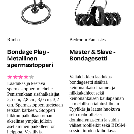
Rimba
Bedroom Fantasies
Bondage Play -
Master & Slave -
Metallinen
Bondagesetti
spermastopperi
Valtaleikkien laadukas
bondagesetti sisältää
Laadukas ja kestävä
keinonahkaiset ranne- ja
spermastopperi miehelle.
nilkkakahleet sekä
Penisrenkaan sisähalkaisijat
keinonahkaisen kaulapannan
2,5 cm, 2,8 cm, 3,0 cm, 3,2
ja metallisen talutushihnan.
cm. Spermastopperi asetetaan
Tyylikäs ja laatua huokuva
terskan kärkeen. Stopperi
setti mahdollistaa
liikkuu paikallaan oman
dominan/masterin ja subin
akselinsa ympäri jolloin
väliset roolileikit sekä BDSM-
asettaminen paikalleen on
sessiot tuoden kiihottavaa
helppoa. Vesitiivis.