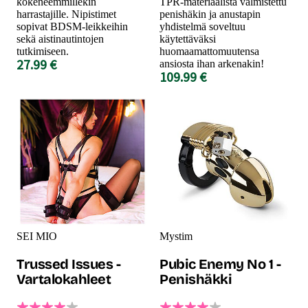
kokeneemmillekin
TPR-materiaalista valmistettu
harrastajille. Nipistimet
penishäkin ja anustapin
sopivat BDSM-leikkeihin
yhdistelmä soveltuu
sekä aistinautintojen
käytettäväksi
tutkimiseen.
huomaamattomuutensa
27.99 €
ansiosta ihan arkenakin!
109.99 €
SEI MIO
Mystim
Trussed Issues -
Pubic Enemy No 1 -
Vartalokahleet
Penishäkki