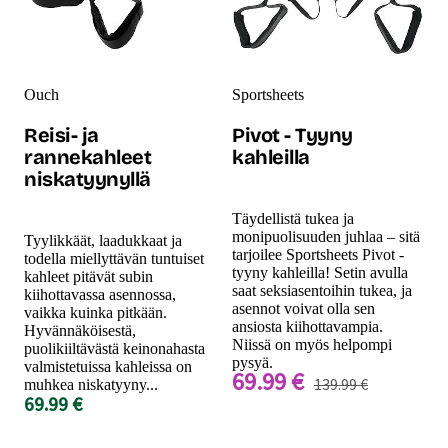
Ouch
Sportsheets
Reisi- ja
Pivot - Tyyny
rannekahleet
kahleilla
niskatyynyllä
Täydellistä tukea ja
monipuolisuuden juhlaa – sitä
Tyylikkäät, laadukkaat ja
tarjoilee Sportsheets Pivot -
todella miellyttävän tuntuiset
tyyny kahleilla! Setin avulla
kahleet pitävät subin
saat seksiasentoihin tukea, ja
kiihottavassa asennossa,
asennot voivat olla sen
vaikka kuinka pitkään.
ansiosta kiihottavampia.
Hyvännäköisestä,
Niissä on myös helpompi
puolikiiltävästä keinonahasta
pysyä.
valmistetuissa kahleissa on
69.99 €
139.99 €
muhkea niskatyyny...
69.99 €