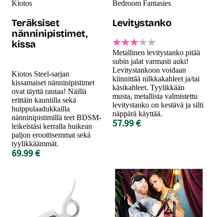
Kiotos
Bedroom Fantasies
Teräksiset
Levitystanko
nänninipistimet,
kissa
Metallinen levitystanko pitää
subin jalat varmasti auki!
Levitystankoon voidaan
Kiotos Steel-sarjan
kiinnittää nilkkakahleet ja/tai
kissamaiset nänninipistimet
käsikahleet. Tyylikkään
ovat täyttä rautaa! Näillä
musta, metallista valmistettu
erittäin kauniilla sekä
levitystanko on kestävä ja silti
huippulaadukkailla
näppärä käyttää.
nänninipistimillä teet BDSM-
57.99 €
leikeistäsi kerralla huikean
paljon eroottisemmat sekä
tyylikkäämmät.
69.99 €