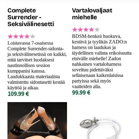
Complete
Vartalovaljaat
Surrender -
miehelle
Seksivälinesetti
BDSM-henkeä huokuva,
kestävä ja tyylikäs ZADO:n
Loistavassa 7-osaisessa
harness on laadukas ja
Complete Surrender-sidonta-
täydellinen valinta erikoisuutta
ja seksivälinesetissä on kaikki,
etsivälle miehelle! Zadon
mitä tarvitset luodaksesi
nahkainen vartaloharness
nautinnollisen session
soveltuu pidettäväksi
kumppanisi kanssa.
sellaisenaan kaikenlaisissa
Laadukkaasta materiaalista
partyissa sekä myös
valmistettu sidontasetti kestää
vaatteiden alla.
käyttöä ja aikaa.
99.99 €
109.99 €