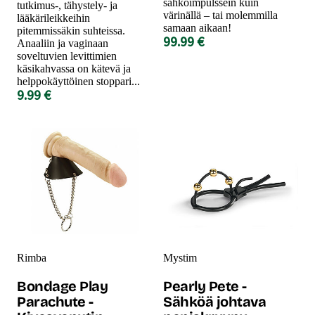
sähköimpulssein kuin
tutkimus-, tähystely- ja
värinällä – tai molemmilla
lääkärileikkeihin
samaan aikaan!
pitemmissäkin suhteissa.
99.99 €
Anaaliin ja vaginaan
soveltuvien levittimien
käsikahvassa on kätevä ja
helppokäyttöinen stoppari...
9.99 €
Rimba
Mystim
Bondage Play
Pearly Pete -
Parachute -
Sähköä johtava