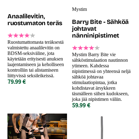
Mystim
Anaalilevitin,
Barry Bite - Sähköä
ruostumaton teräs
johtavat
nänninipistimet
Ruostumattomasta teräksestä
valmistettu anaalilevitin on
BDSM-seksiväline, jota
Mystim Barry Bite vie
käytetään erityisesti anuksen
sähköstimulaation nautinnon
laajentamiseen ja keholliseen
ytimeen. Kahdessa
kontrolliin tai alistamiseen
nipistimessä on yhteensä neljä
liittyvissä seksileikeissä.
sähköä johtavaa
79.99 €
stimulaatiopintaa, jotka
kohdistavat ärsykkeen
täsmälleen siihen kudokseen,
joka jää nipistimen väliin.
59.99 €