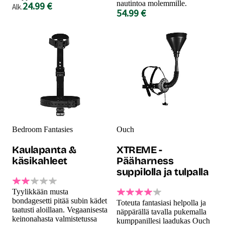
nautintoa molemmille.
24.99 €
Alk.
54.99 €
Bedroom Fantasies
Ouch
Kaulapanta &
XTREME -
käsikahleet
Pääharness
suppilolla ja tulpalla
Tyylikkään musta
bondagesetti pitää subin kädet
Toteuta fantasiasi helpolla ja
taatusti aloillaan. Vegaanisesta
näppärällä tavalla pukemalla
keinonahasta valmistetussa
kumppanillesi laadukas Ouch