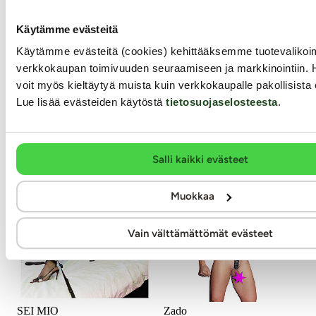
Käytämme evästeitä
Suosittu Lockdown Chastity
Vartalon kokonaisvaltaiseen
Cage on nyt saatavilla
kahlitsemiseen oveen kehitelty
Käytämme evästeitä (cookies) kehittääksemme tuotevalik
uudessa kirkkaassa värissä!
SEI MIO:n sidontasetti on
verkkokaupan toimivuuden seuraamiseen ja markkinointiin. 
Läpinäkyvä malli tuo
erittäin helppokäyttöinen:
visuaalisesti kiihottavaa
heität vain kapulat oven yli ja
voit myös kieltäytyä muista kuin verkkokaupalle pakollisista 
piristystä alistamisleikkeihin.
pujotat oven ali, ovi kiinni,
Lue lisää evästeiden käytöstä
tietosuojaselosteesta
.
Lockdown Chastity Cage on
sidottava ovea vasten, ranne-
erittäin helppokäyttöinen
ja nilkkakahleista kiinni ja
siveysvyö...
kiristys! Thats It...
39.99 €
36.99 €
79.99 €
Salli kaikki evästeet
Muokkaa
Vain välttämättömät evästeet
SEI MIO
Zado