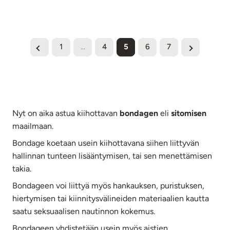
1
...
4
5
6
7
Nyt on aika astua kiihottavan
bondagen
eli
sitomisen
maailmaan.
Bondage koetaan usein kiihottavana siihen liittyvän
hallinnan tunteen lisääntymisen, tai sen menettämisen
takia.
Bondageen voi liittyä myös hankauksen, puristuksen,
hiertymisen tai kiinnitysvälineiden materiaalien kautta
saatu seksuaalisen nautinnon kokemus.
Bondageen yhdistetään usein myös aistien