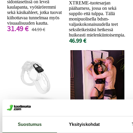
sidontasetissä on leveä
XTREME-tuotesarjan
kaulapanta, vyötäröremmi
pääharness, jossa on sekä
sekä käsikahleet, jotka tuovat
suppilo että tulppa. Tällä
kiihottavaa tunnelmaa myös
monipuolisella bdsm-
visuaalisuuden kautta.
valjaskokonaisuudella teet
31.49 €
44.99 €
seksileikeistäsi hetkessä
huikeasti mielenkiintoisempia.
46.99 €
Lockdown
SEI MIO
Siveysvyö, S-koko,
Cross the Threshold
Suostumus
Yksityiskohdat
kirkas
- Ovikahlesetti