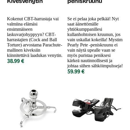
Kivesvenytin
peniskruunu
Kokenut CBT-harrastaja vai
Se ei pelaa joka pelkää! Nyt
valmiina elämäsi
saat äänettömälle
ensimmäiseen
yhtiökumppanillesi
laskuvarjohyppyyn? CBT-
kullanhohtoisen kruunun, jos
harrastajien (Cock and Ball
vain uskallat kokeilla! Mystim
Torture) arvostama Parachute-
Pearly Pete -peniskruunu ei
mallinen kiveksiin
vain näytä upealle vaan se
kiinnitettävä laadukas venytin.
myös puristaa peniksesi
38.99 €
kärkeä nautinnollisesti ja
johtaa siihen sähköimpulsseja!
59.99 €