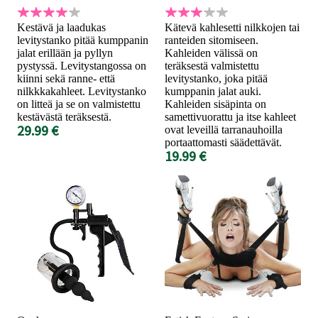
Kestävä ja laadukas
Kätevä kahlesetti nilkkojen tai
levitystanko pitää kumppanin
ranteiden sitomiseen.
jalat erillään ja pyllyn
Kahleiden välissä on
pystyssä. Levitystangossa on
teräksestä valmistettu
kiinni sekä ranne- että
levitystanko, joka pitää
nilkkkakahleet. Levitystanko
kumppanin jalat auki.
on litteä ja se on valmistettu
Kahleiden sisäpinta on
kestävästä teräksestä.
samettivuorattu ja itse kahleet
29.99 €
ovat leveillä tarranauhoilla
portaattomasti säädettävät.
19.99 €