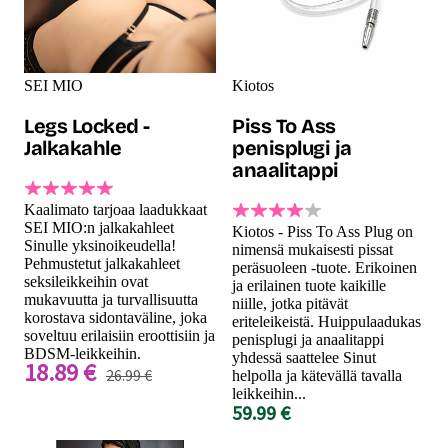
SEI MIO
Kiotos
Legs Locked -
Piss To Ass
Jalkakahle
penisplugi ja
anaalitappi
Kaalimato tarjoaa laadukkaat
SEI MIO:n jalkakahleet
Kiotos - Piss To Ass Plug on
Sinulle yksinoikeudella!
nimensä mukaisesti pissat
Pehmustetut jalkakahleet
peräsuoleen -tuote. Erikoinen
seksileikkeihin ovat
ja erilainen tuote kaikille
mukavuutta ja turvallisuutta
niille, jotka pitävät
korostava sidontaväline, joka
eriteleikeistä. Huippulaadukas
soveltuu erilaisiin eroottisiin ja
penisplugi ja anaalitappi
BDSM-leikkeihin.
yhdessä saattelee Sinut
18.89 €
26.99 €
helpolla ja kätevällä tavalla
leikkeihin...
59.99 €