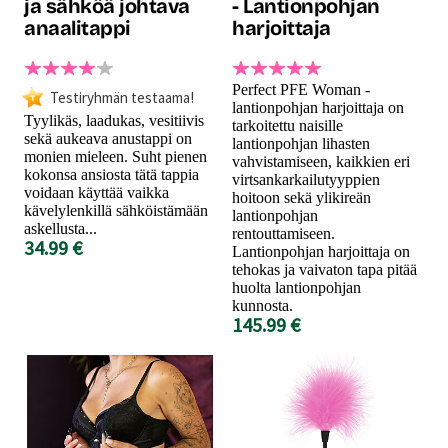
ja sähköä johtava
- Lantionpohjan
anaalitappi
harjoittaja
Perfect PFE Woman -
Testiryhmän testaama!
lantionpohjan harjoittaja on
Tyylikäs, laadukas, vesitiivis
tarkoitettu naisille
sekä aukeava anustappi on
lantionpohjan lihasten
monien mieleen. Suht pienen
vahvistamiseen, kaikkien eri
kokonsa ansiosta tätä tappia
virtsankarkailutyyppien
voidaan käyttää vaikka
hoitoon sekä ylikireän
kävelylenkillä sähköistämään
lantionpohjan
askellusta...
rentouttamiseen.
34.99 €
Lantionpohjan harjoittaja on
tehokas ja vaivaton tapa pitää
huolta lantionpohjan
kunnosta.
145.99 €