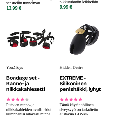
pikkutuhmiin leikkeihin.
sensuellin tunnelman.
9.99 €
13.99 €
You2Toys
Hidden Desire
Bondage set -
EXTREME -
Ranne- ja
Silikoninen
nilkkakahlesetti
penishäkki, lyhyt
Pitävien ranne- ja
Tämä käytännöllinen
nilkkakahleiden avulla sidot
siveysvyö on tarkoitettu
kumppanisi pitävästi minne
alistaviin BDSM-