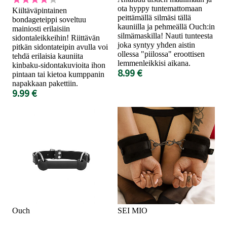
ota hyppy tuntemattomaan
Kiiltäväpintainen
peittämällä silmäsi tällä
bondageteippi soveltuu
kauniilla ja pehmeällä Ouch:in
mainiosti erilaisiin
silmämaskilla! Nauti tunteesta
sidontaleikkeihin! Riittävän
joka syntyy yhden aistin
pitkän sidontateipin avulla voi
ollessa "piilossa" eroottisen
tehdä erilaisia kauniita
lemmenleikkisi aikana.
kinbaku-sidontakuvioita ihon
8.99 €
pintaan tai kietoa kumppanin
napakkaan pakettiin.
9.99 €
Ouch
SEI MIO