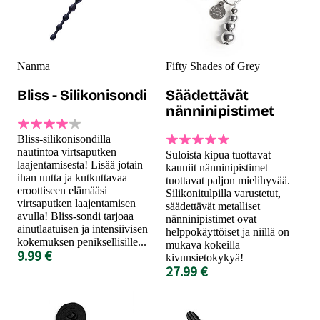
Nanma
Fifty Shades of Grey
Bliss - Silikonisondi
Säädettävät
nänninipistimet
Bliss-silikonisondilla
nautintoa virtsaputken
Suloista kipua tuottavat
laajentamisesta! Lisää jotain
kauniit nänninipistimet
ihan uutta ja kutkuttavaa
tuottavat paljon mielihyvää.
eroottiseen elämääsi
Silikonitulpilla varustetut,
virtsaputken laajentamisen
säädettävät metalliset
avulla! Bliss-sondi tarjoaa
nänninipistimet ovat
ainutlaatuisen ja intensiivisen
helppokäyttöiset ja niillä on
kokemuksen peniksellisille...
mukava kokeilla
9.99 €
kivunsietokykyä!
27.99 €