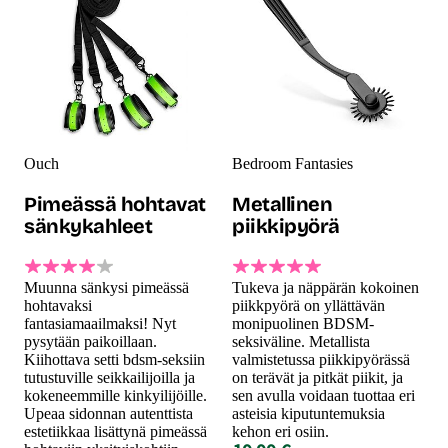
Ouch
Bedroom Fantasies
Pimeässä hohtavat
Metallinen
sänkykahleet
piikkipyörä
Muunna sänkysi pimeässä
Tukeva ja näppärän kokoinen
hohtavaksi
piikkpyörä on yllättävän
fantasiamaailmaksi! Nyt
monipuolinen BDSM-
pysytään paikoillaan.
seksiväline. Metallista
Kiihottava setti bdsm-seksiin
valmistetussa piikkipyörässä
tutustuville seikkailijoilla ja
on terävät ja pitkät piikit, ja
kokeneemmille kinkyilijöille.
sen avulla voidaan tuottaa eri
Upeaa sidonnan autenttista
asteisia kiputuntemuksia
estetiikkaa lisättynä pimeässä
kehon eri osiin.