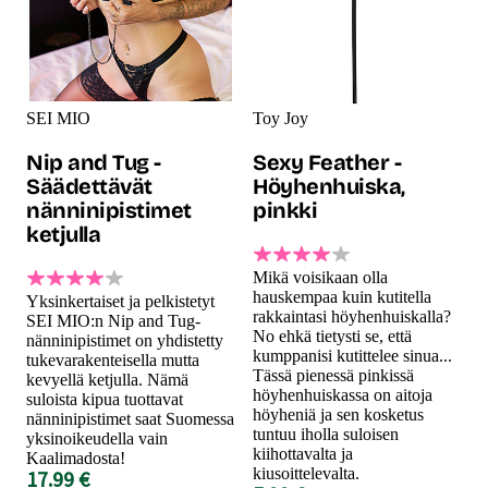
SEI MIO
Toy Joy
Nip and Tug -
Sexy Feather -
Säädettävät
Höyhenhuiska,
nänninipistimet
pinkki
ketjulla
Mikä voisikaan olla
hauskempaa kuin kutitella
Yksinkertaiset ja pelkistetyt
rakkaintasi höyhenhuiskalla?
SEI MIO:n Nip and Tug-
No ehkä tietysti se, että
nänninipistimet on yhdistetty
kumppanisi kutittelee sinua...
tukevarakenteisella mutta
Tässä pienessä pinkissä
kevyellä ketjulla. Nämä
höyhenhuiskassa on aitoja
suloista kipua tuottavat
höyheniä ja sen kosketus
nänninipistimet saat Suomessa
tuntuu iholla suloisen
yksinoikeudella vain
kiihottavalta ja
Kaalimadosta!
kiusoittelevalta.
17.99 €