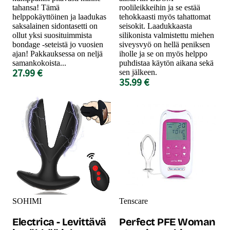
tahansa! Tämä
roolileikkeihin ja se estää
helppokäyttöinen ja laadukas
tehokkaasti myös tahattomat
saksalainen sidontasetti on
seisokit. Laadukkaasta
ollut yksi suosituimmista
silikonista valmistettu miehen
bondage -seteistä jo vuosien
siveysvyö on hellä peniksen
ajan! Pakkauksessa on neljä
iholle ja se on myös helppo
samankokoista...
puhdistaa käytön aikana sekä
27.99 €
sen jälkeen.
35.99 €
SOHIMI
Tenscare
Electrica - Levittävä
Perfect PFE Woman