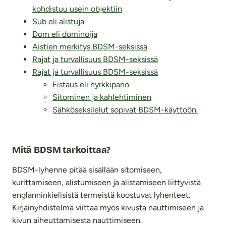
kohdistuu usein objektiin
Sub eli alistuja
Dom eli dominoija
Aistien merkitys BDSM-seksissä
Rajat ja turvallisuus BDSM-seksissä
Rajat ja turvallisuus BDSM-seksissä
Fistaus eli nyrkkipano
Sitominen ja kahlehtiminen
Sähköseksilelut sopivat BDSM-käyttöön
Mitä BDSM tarkoittaa?
BDSM-lyhenne pitää sisällään sitomiseen,
kurittamiseen, alistumiseen ja alistamiseen liittyvistä
englanninkielisistä termeistä koostuvat lyhenteet.
Kirjainyhdistelmä viittaa myös kivusta nauttimiseen ja
kivun aiheuttamisesta nauttimiseen.