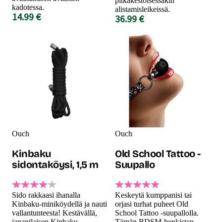
pitkäkestoisessakin
kadotessa.
alistamisleikeissä.
14.99 €
36.99 €
Ouch
Ouch
Kinbaku
Old School Tattoo -
sidontaköysi, 1,5 m
Suupallo
Sido rakkaasi ihanalla
Keskeytä kumppanisi tai
Kinbaku-miniköydellä ja nauti
orjasi turhat puheet Old
vallantunteesta! Kestävällä,
School Tattoo -suupallolla.
japanilaisen Kinbaku-
Tämän BDSM-henkisten