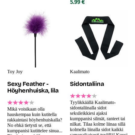
5.99 €
Toy Joy
Kaalimato
Sexy Feather -
Sidontaliina
Höyhenhuiska, lila
Tyylikkäällä Kaalimato-
sidontaliinalla sidot
Mikä voisikaan olla
seksileikkiesi ajaksi
hauskempaa kuin kutitella
kumppanisi silmät, ranteet tai
rakkaintasi höyhenhuiskalla?
nilkat. Tilaa kolme liinaa sillä
No ehkä tietysti se, että
kolmella liinalla sidot kaikki
kumppanisi kutittelee sinua...
samanaikaisesti tyylillä! Kuusi