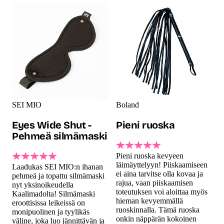
SEI MIO
Boland
Eyes Wide Shut -
Pieni ruoska
Pehmeä silmämaski
Pieni ruoska kevyeen
läimäyttelyyn! Piiskaamiseen
Laadukas SEI MIO:n ihanan
ei aina tarvitse olla kovaa ja
pehmeä ja topattu silmämaski
rajua, vaan piiskaamisen
nyt yksinoikeudella
toteutuksen voi aloittaa myös
Kaalimadolta! Silmämaski
hieman kevyemmällä
eroottisissa leikeissä on
ruoskinnalla. Tämä ruoska
monipuolinen ja tyylikäs
onkin näppärän kokoinen
väline, joka luo jännittävän ja