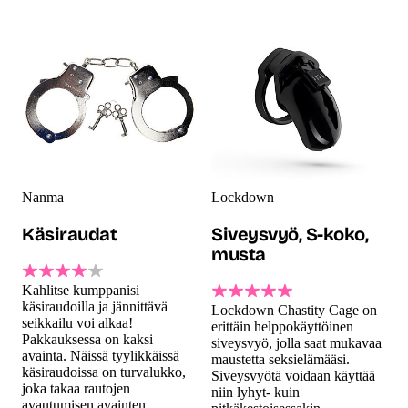
Nanma
Lockdown
Käsiraudat
Siveysvyö, S-koko,
musta
Kahlitse kumppanisi
käsiraudoilla ja jännittävä
Lockdown Chastity Cage on
seikkailu voi alkaa!
erittäin helppokäyttöinen
Pakkauksessa on kaksi
siveysvyö, jolla saat mukavaa
avainta. Näissä tyylikkäissä
maustetta seksielämääsi.
käsiraudoissa on turvalukko,
Siveysvyötä voidaan käyttää
joka takaa rautojen
niin lyhyt- kuin
avautumisen avainten