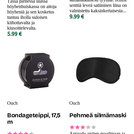
Tässä pienessä lilassa
senttiä leveä satiininen liina on
höyhenhuiskassa on aitoja
valmistettu kaksinkertaisesta...
höyheniä ja sen kosketus
9.99 €
tuntuu iholla suloisen
kiihottavalta ja
kiusoittelevalta.
5.99 €
Ouch
Ouch
Bondageteippi, 17,5
Pehmeä silmämaski
m
Antaudu aistien maailmaan ja