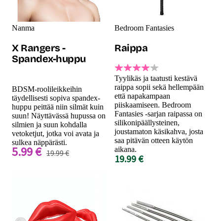
Nanma
Bedroom Fantasies
X Rangers -
Raippa
Spandex-huppu
Tyylikäs ja taatusti kestävä
raippa sopii sekä hellempään
BDSM-roolileikkeihin
että napakampaan
täydellisesti sopiva spandex-
piiskaamiseen. Bedroom
huppu peittää niin silmät kuin
Fantasies -sarjan raipassa on
suun! Näyttävässä hupussa on
silikonipäällysteinen,
silmien ja suun kohdalla
joustamaton käsikahva, josta
vetoketjut, jotka voi avata ja
saa pitävän otteen käytön
sulkea näppärästi.
5.99 €
aikana.
19.99 €
19.99 €