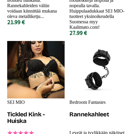
Bonded nahkasta.
roolileikkejä helpolla ja
Rannekahleiden väliin
nopealla tavalla.
voidaan kiinnittää mukana
Huippulaadukkaat SEI MIO-
oleva metalliketju...
tuotteet yksinoikeudella
21.99 €
Suomessa myy
Kaalimato.com!
27.99 €
SEI MIO
Bedroom Fantasies
Tickled Kink -
Rannekahleet
Huiska
Leveät ja tyylikkään näköiset