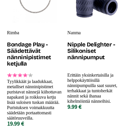
Rimba
Nanma
Bondage Play -
Nipple Delighter -
Säädettävät
Silikoniset
nänninipistimet
nännipumput
ketjulla
Erittäin yksinkertaisilla ja
helppokäyttöisillä
Tyylikkäät ja laadukkaat,
nännipumpuilla saat suuret,
metalliset nänninipistimet
terhakkaat ja tuntoherkät
puristavat nännejä kiihottavan
nännit sekä ihanaa
napakasti ja roikkuva ketju
kihelmöintiä nänneihisi.
lisää suloisen tuskan määrää.
9.99 €
Puristuksen voimakkuutta
säädetään portaattomasti
säätöruuveilla.
19.99 €