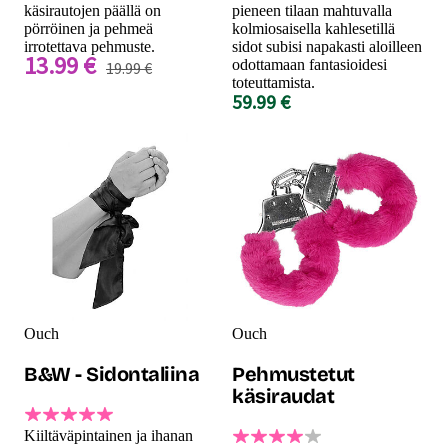
käsirautojen päällä on
pieneen tilaan mahtuvalla
pörröinen ja pehmeä
kolmiosaisella kahlesetillä
irrotettava pehmuste.
sidot subisi napakasti aloilleen
13.99 €
odottamaan fantasioidesi
19.99 €
toteuttamista.
59.99 €
Ouch
Ouch
B&W - Sidontaliina
Pehmustetut
käsiraudat
Kiiltäväpintainen ja ihanan