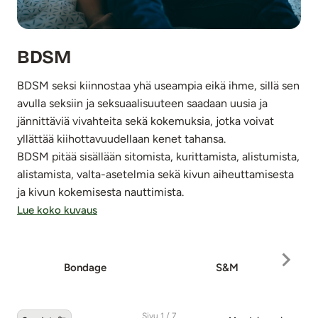
BDSM
BDSM seksi kiinnostaa yhä useampia eikä ihme, sillä sen
avulla seksiin ja seksuaalisuuteen saadaan uusia ja
jännittäviä vivahteita sekä kokemuksia, jotka voivat
yllättää kiihottavuudellaan kenet tahansa.
BDSM pitää sisällään sitomista, kurittamista, alistumista,
alistamista, valta-asetelmia sekä kivun aiheuttamisesta
ja kivun kokemisesta nauttimista.
Lue koko kuvaus
Bondage
S&M
R
Sivu 1 / 7