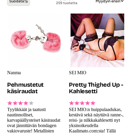
Suodata
Myydyin ensin
259 tuotetta
BDSM -tuotteet
Nanma
SEI MIO
Pehmustetut
Pretty Thighed Up -
käsiraudat
Kahlesetti
Tyylikkäät ja taatusti
SEI MIO:n huippulaadukas,
nautinnolliset,
kestävä sekä näyttävä ranne-,
karvapäällysteiset käsiraudat
reisi- ja nilkkakahlesetti nyt
ovat jännittävän bondagen
yksinoikeudella
vakiovaruste! Metallisten
Kaalimato.com:sta! Tällä