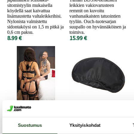
sitomistyylin mukaisella
leikkien vakiovarusteen
köydellä saat kaivattua
remmit on kuvoitu
lisämaustetta valtaleikkeihisi.
vanhanaikaisten tatuointien
Nylonista valmistettu
tyyliin. Ouch-tuotesarjan
sidontaköysi on 1,5 m pitkä ja
suupallo on hyvännäköinen ja
0,6 cm paksu.
toimiva.
8.99 €
15.99 €
SEI MIO
Blind Love -
Slap and Tickle -
Silmälaput
Huiska & piiska
Suostumus
Yksityiskohdat