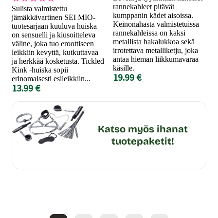
rannekahleet pitävät
Sulista valmistettu
kumppanin kädet aisoissa.
jämäkkävartinen SEI MIO-
Keinonahasta valmistetuissa
tuotesarjaan kuuluva huiska
rannekahleissa on kaksi
on sensuelli ja kiusoitteleva
metallista hakalukkoa sekä
väline, joka tuo eroottiseen
irrotettava metalliketju, joka
leikkiin kevyttä, kutkuttavaa
antaa hieman liikkumavaraa
ja herkkää kosketusta. Tickled
käsille.
Kink -huiska sopii
19.99 €
erinomaisesti esileikkiin...
13.99 €
Katso myös ihanat
tuotepaketit!