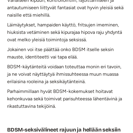
Vähäiseen kipuun, kontrollointiin, rajoittamiseen ja
antautumiseen liittyvät fantasiat ovat hyvin yleisiä sekä
naisille että miehillä.
Läimäytykset, hampaiden käyttö, fritsujen imeminen,
hiuksista vetäminen sekä kipurajaa hipova raju yhdyntä
ovat melko yleisiä toimintoja seksissä.
Jokainen voi itse päättää onko BDSM itselle seksin
mauste, identiteetti vai tapa elää.
BDSM-käytänteitä voidaan toteuttaa monin eri tavoin,
ja ne voivat näyttäytyä ihmissuhteessa muun muassa
erilaisina rooleina ja seksikäytänteinä.
Parhaimmillaan hyvät BDSM-kokemukset hoitavat
kehonkuvaa sekä toimivat parisuhteessa lähentävinä ja
rikastuttavina tekijöinä.
BDSM-seksivälineet rajuun ja hellään seksiin