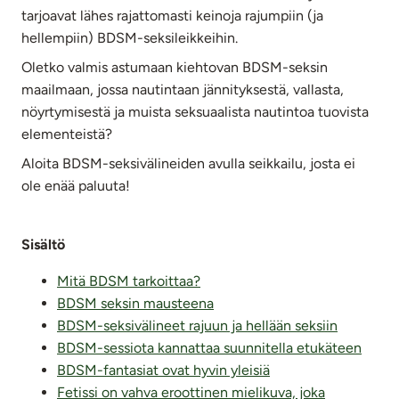
tarjoavat lähes rajattomasti keinoja rajumpiin (ja
hellempiin) BDSM-seksileikkeihin.
Oletko valmis astumaan kiehtovan BDSM-seksin
maailmaan, jossa nautintaan jännityksestä, vallasta,
nöyrtymisestä ja muista seksuaalista nautintoa tuovista
elementeistä?
Aloita BDSM-seksivälineiden avulla seikkailu, josta ei
ole enää paluuta!
Sisältö
Mitä BDSM tarkoittaa?
BDSM seksin mausteena
BDSM-seksivälineet rajuun ja hellään seksiin
BDSM-sessiota kannattaa suunnitella etukäteen
BDSM-fantasiat ovat hyvin yleisiä
Fetissi on vahva eroottinen mielikuva, joka