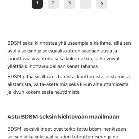
1
2
3
...
BDSM seksi kiinnostaa yhä useampia eikä ihme, sillä sen
avulla seksiin ja seksuaalisuuteen saadaan uusia ja
jännittäviä vivahteita sekä kokemuksia, jotka voivat
yllättää kiihottavuudellaan kenet tahansa.
BDSM pitää sisällään sitomista, kurittamista, alistumista,
alistamista, valta-asetelmia sekä kivun aiheuttamisesta
ja kivun kokemisesta nauttimista.
Astu BDSM-seksin kiehtovaan maailmaan
BDSM-seksivälineet ovat tarkoitettu bdsm-henkiseen
seksiin sekä seksuaalisuuden toteuttamiseen ja ne