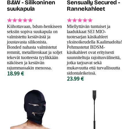
B&W - Silikoninen
Sensually Secured -
suukapula
Rannekahleet
Kiihottavaan, bdsm-henkiseen
Miellyttävän tuntuiset ja
seksiin sopiva suukapula on
laadukkaat SEI MIO-
valmistettu kestävästä ja
tuotesarjan käsikahleet
joustavasta silikonista.
yksinoikeudella Kaalimadolta!
Bonded nahasta valmistetut
Pehmustetut BDSM-
remmit, metallirenkaat ja soljet
käsikahleet ovat erityisesti
tekevät tuotteesta tyylikkään
suunniteltuja rajoitusvälineitä,
näköisen ja kestävän
jotka tarjoavat sekä
rajummassakin menossa.
mukavuutta että turvallisuutta
18.99 €
sidontaleikeissä.
23.99 €