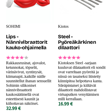
SOHIMI
Kiotos
Lips -
Steel -
Nännivibraattorit
Pyöreäkärkinen
kauko-ohjaimella
dilaattori
Rakkausrusinat, ajovalot,
Kiotoksen Steel -sarjaan
ketunnokat, töpselit,
kuuluvat dilataattorit eli sondit
värinävivut, syntinysät,
ovat varreltaan pyöreitä ja
kiimanapit..kaikille näille
niissä on tasaiseksi litistetty
suunnitellut ihanan sensuellit
kiinnipitoa helpottava kanta.
Sohimin silikoniset
Sileäpintaiset ja kiiltävät
nännivibraattorit
dilaattorit mahdollistavat
kaukosäätimellä ovat
virtsaputken venyttämisen
esteettisesti kauniit ja
milli kerrallaan.
16.99 €
kiihottavan näköiset.
32.99 €