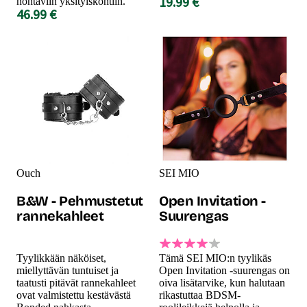
19.99 €
hohtaviin yksityiskohtiin.
46.99 €
Ouch
SEI MIO
B&W - Pehmustetut
Open Invitation -
rannekahleet
Suurengas
Tyylikkään näköiset,
Tämä SEI MIO:n tyylikäs
miellyttävän tuntuiset ja
Open Invitation -suurengas on
taatusti pitävät rannekahleet
oiva lisätarvike, kun halutaan
ovat valmistettu kestävästä
rikastuttaa BDSM-