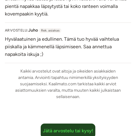
pientä napakkaa läpsytystä tai koko ranteen voimalla
kovempaakin kyytiä.
Juho
ARVOSTELU:
Rek. asiakas
Hyvälaatuinen ja edullinen. Tämä tuo hyvää vaihtelua
piiskalla ja kämmenellä läpsimiseen. Saa annettua
napakoita iskuja ;)
Kaikki arvostelut ovat aitoja ja oikeiden asiakkaiden
antamia. Arviointi tapahtuu nimimerkillä yksityisyyden
suojaamiseksi. Kaalimato.com tarkistaa kaikki arviot
asiattomuuksien varalta, mutta muuten kaikki julkaistaan
sellaisenaan.
Jätä arvostelu tai kysy!