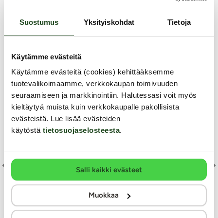
Suostumus
Yksityiskohdat
Tietoja
Käytämme evästeitä
Käytämme evästeitä (cookies) kehittääksemme
tuotevalikoimaamme, verkkokaupan toimivuuden
seuraamiseen ja markkinointiin. Halutessasi voit myös
kieltäytyä muista kuin verkkokaupalle pakollisista
evästeistä. Lue lisää evästeiden
käytöstä
tietosuojaselosteesta
.
Ou
Salli kaikki evästeet
Lu
Ouch
Ouch
Muokkaa
is
Silhouette - Lätkä
Luxury - Kaulapanta ja 