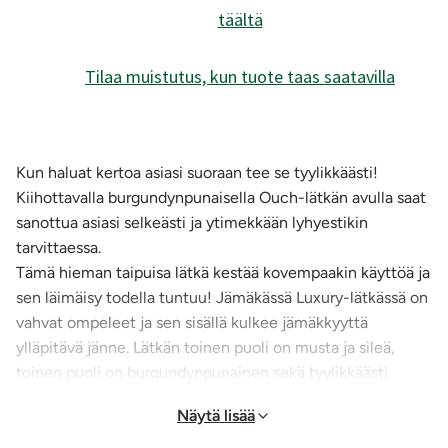
täältä
Tilaa muistutus, kun tuote taas saatavilla
Kun haluat kertoa asiasi suoraan tee se tyylikkäästi!
Kiihottavalla burgundynpunaisella Ouch-lätkän avulla saat
sanottua asiasi selkeästi ja ytimekkään lyhyestikin
tarvittaessa.
Tämä hieman taipuisa lätkä kestää kovempaakin käyttöä ja
sen läimäisy todella tuntuu! Jämäkässä Luxury-lätkässä on
vahvat ompeleet ja sen sisällä kulkee jämäkkyyttä
ylläpitävä jänne. Lätkän toinen puoli on musta ja sileä,
toinen puoli on burgundynpunainen sekä tyylikkäästi
timanttikohokuvioitu. Lätkän päässä on naru, jonka voi
Näytä lisää
laittaa ranteen ympärille, narusta lätkän saa myös omalle
paikalleen naulaan roikkumaan seuraavaa kierrosta varten.