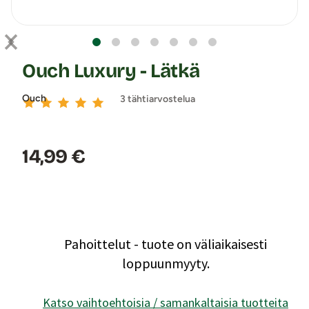
Ouch Luxury - Lätkä
Ouch
3 tähtiarvostelua
Hinta:
14,99 €
Pahoittelut - tuote on väliaikaisesti
loppuunmyyty.
Katso vaihtoehtoisia / samankaltaisia tuotteita