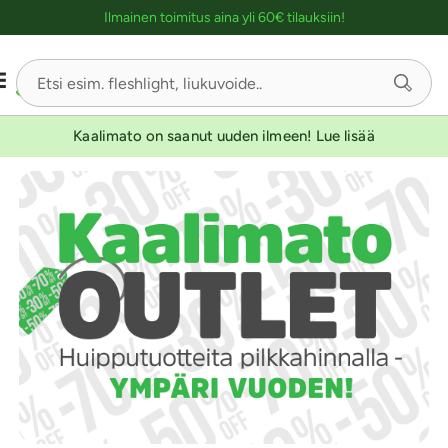
Ostoskassin kuvaus lukijalle
Ilmainen toimitus aina yli 60€ tilauksiin!
Kaalimato on saanut uuden ilmeen! Lue lisää