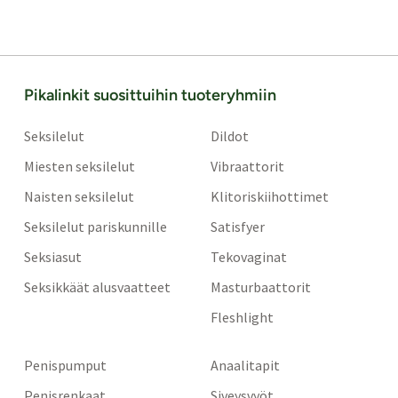
Pikalinkit suosittuihin tuoteryhmiin
Seksilelut
Dildot
Miesten seksilelut
Vibraattorit
Naisten seksilelut
Klitoriskiihottimet
Seksilelut pariskunnille
Satisfyer
Seksiasut
Tekovaginat
Seksikkäät alusvaatteet
Masturbaattorit
Fleshlight
Penispumput
Anaalitapit
Penisrenkaat
Siveysvyöt