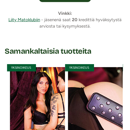
Vinkki:
Liity Matoklubiin
- jäsenenä saat
20
kredittiä hyväksytystä
arviosta tai kysymyksestä.
Samankaltaisia tuotteita
YKSINOIKEUS
YKSINOIKEUS
Y