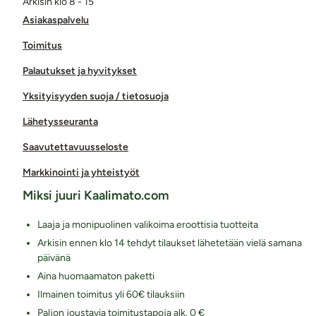
Arkisin klo 8 - 15
Asiakaspalvelu
Toimitus
Palautukset ja hyvitykset
Yksityisyyden suoja / tietosuoja
Lähetysseuranta
Saavutettavuusseloste
Markkinointi ja yhteistyöt
Miksi juuri Kaalimato.com
Laaja ja monipuolinen valikoima eroottisia tuotteita
Arkisin ennen klo 14 tehdyt tilaukset lähetetään vielä samana
päivänä
Aina huomaamaton paketti
Ilmainen toimitus yli 60€ tilauksiin
Paljon joustavia toimitustapoja alk. 0 €