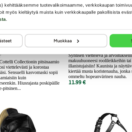
s) kehittääksemme tuotevalikoimaamme, verkkokaupan toimivu
oit myös kieltäytyä muista kuin verkkokaupalle pakollisista eväs
sta
.
ction
Ouch
l - Eye Mask
Eroottinen silmik
ästeet
Muokkaa
Syntisen viettelevä ja arvoituksell
makuuhuoneesi roolileikkeihin tai
ttelli Collectionin pitsinaamio
illanistujaisiin! Kaunista ja näytt
si viettelevästi ja korostaa
kiertää musta koristenauha, jonka 
miäsi. Sensuelli kasvomaski sopii
ommeltu hopeanvärinen nauha.
amiaisiin kuin
11.99 €
eenkin. Hiusrajasta poskipäille
-pitsinen...