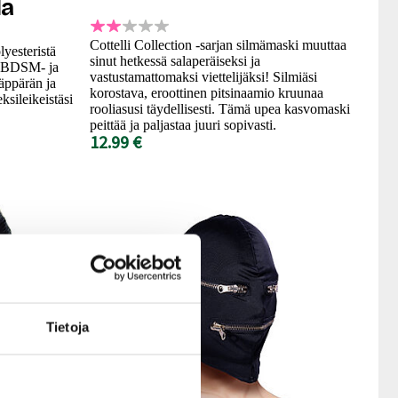
la
Cottelli Collection -sarjan silmämaski muuttaa
lyesteristä
sinut hetkessä salaperäiseksi ja
i BDSM- ja
vastustamattomaksi viettelijäksi! Silmiäsi
äppärän ja
korostava, eroottinen pitsinaamio kruunaa
ksileikeistäsi
rooliasusi täydellisesti. Tämä upea kasvomaski
peittää ja paljastaa juuri sopivasti.
12.99 €
Tietoja