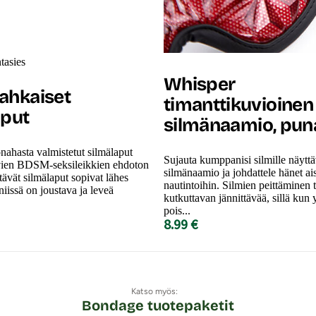
tasies
Whisper
ahkaiset
timanttikuvioinen
aput
silmänaamio, pun
nahasta valmistetut silmälaput
Sujauta kumppanisi silmille näytt
avien BDSM-seksileikkien ehdoton
silmänaamio ja johdattele hänet aist
tävät silmälaput sopivat lähes
nautintoihin. Silmien peittäminen t
ä niissä on joustava ja leveä
kutkuttavan jännittävää, sillä kun y
pois...
8.99 €
Katso myös:
Bondage tuotepaketit