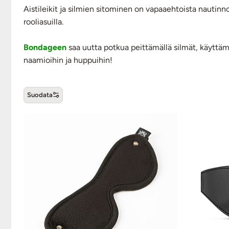
Aistileikit ja silmien sitominen on vapaaehtoista nautinnolli
rooliasuilla.
Bondageen
saa uutta potkua peittämällä silmät, käyttämä
naamioihin ja huppuihin!
Suodata
Naamiot ja huput -tuotteet