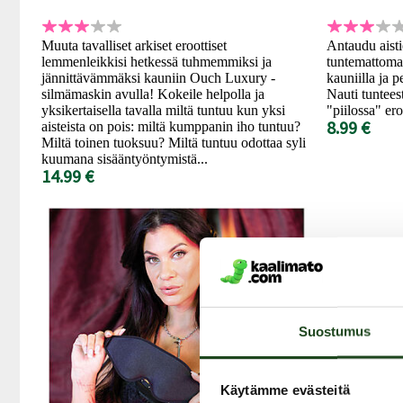
Muuta tavalliset arkiset eroottiset
Antaudu aist
lemmenleikkisi hetkessä tuhmemmiksi ja
tuntemattomaa
jännittävämmäksi kauniin Ouch Luxury -
kauniilla ja 
silmämaskin avulla! Kokeile helpolla ja
Nauti tuntees
yksikertaisella tavalla miltä tuntuu kun yksi
"piilossa" er
8.99 €
aisteista on pois: miltä kumppanin iho tuntuu?
Miltä toinen tuoksuu? Miltä tuntuu odottaa syli
kuumana sisääntyöntymistä...
14.99 €
Suostumus
Käytämme evästeitä