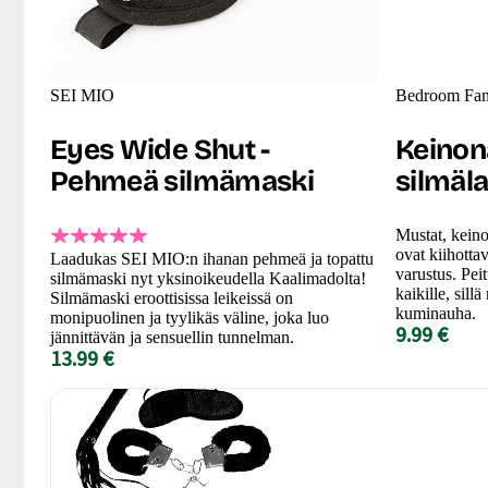
SEI MIO
Bedroom Fan
Eyes Wide Shut -
Keinon
Pehmeä silmämaski
silmäl
Mustat, keino
ovat kiihott
Laadukas SEI MIO:n ihanan pehmeä ja topattu
varustus. Peit
silmämaski nyt yksinoikeudella Kaalimadolta!
kaikille, sill
Silmämaski eroottisissa leikeissä on
kuminauha.
monipuolinen ja tyylikäs väline, joka luo
9.99 €
jännittävän ja sensuellin tunnelman.
13.99 €