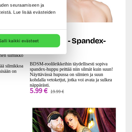
uden seuraamiseen ja
teistä. Lue lisää evästeiden
Nanma
ko
X Rangers - Spandex-
Salli kaikki evästeet
huppu
inen silmikko
BDSM-roolileikkeihin täydellisesti sopiva
ävää silmikkoa
spandex-huppu peittää niin silmät kuin suun!
sisään on
Näyttävässä hupussa on silmien ja suun
kohdalla vetoketjut, jotka voi avata ja sulkea
näppärästi.
5.99 €
19.99 €