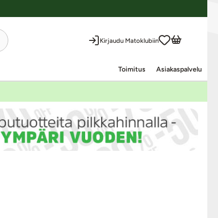
-70%
Kirjaudu Matoklubiin
Toimitus
Asiakaspalvelu