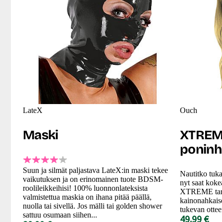
LateX
Ouch
Maski
XTREM
poninh
Suun ja silmät paljastava LateX:in maski tekee
Nautitko tuk
vaikutuksen ja on erinomainen tuote BDSM-
nyt saat koke
roolileikkeihisi! 100% luonnonlateksista
XTREME tarj
valmistettua maskia on ihana pitää päällä,
kainonahkais
nuolla tai sivellä. Jos mälli tai golden shower
tukevan ottee
sattuu osumaan siihen...
49.99 €