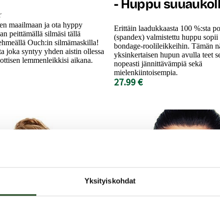
- Huppu suuaukol
ien maailmaan ja ota hyppy
Erittäin laadukkaasta 100 %:sta po
n peittämällä silmäsi tällä
(spandex) valmistettu huppu sopi
pehmeällä Ouch:in silmämaskilla!
bondage-roolileikkeihin. Tämän n
ta joka syntyy yhden aistin ollessa
yksinkertaisen hupun avulla teet se
oottisen lemmenleikkisi aikana.
nopeasti jännittävämpiä sekä
mielenkiintoisempia.
27.99 €
Yksityiskohdat