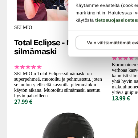
Käytämme evästeitä (cookie
markkinointiin. Halutessasi v
käytöstä
tietosuojaselostee
SEI MIO
Cottelli Colle
Total Eclipse - Muotoiltu
Sensua
Vain välttämättömät ev
silmämaski
Korumainen Co
verhoaa kasvo
SEI MIO:n Total Eclipse-silmämaski on
kauniisti sil
superpehmeä, muotoiltu ja pehmustettu, joten
yhtä hyvin na
se tuntuu ylelliseltä kasvoilla pitemmänkin
makuuhuonees
käytön aikana. Muotoiltu silmämaski asettuu
yltävä guipure
hyvin paikoilleen.
13.99 €
27.99 €