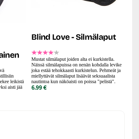
Blind Love - Silmälaput
ainen
Mustat silmälaput joiden alta ei kurkistella.
Näissä silmälapuissa on nenän kohdalla levike
ävä
joka estää tehokkaasti kurkistelun. Pehmeät ja
illisiin
miellyttävät silmälaput lisäävät seksuaalista
ekee leikistä
nautintoa kun näköaisti on poissa "pelistä".
6.99 €
ksi aisti jää