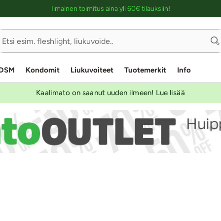
Ostoskassin kuvaus lukijalle
Ilmainen toimitus aina yli 60€ tilauksiin!
DSM
Kondomit
Liukuvoiteet
Tuotemerkit
Info
Kaalimato on saanut uuden ilmeen! Lue lisää