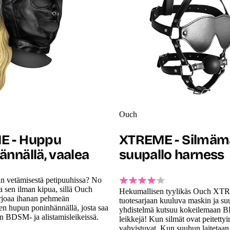
Ouch
E - Huppu
XTREME - Silmäma
ännällä, vaalea
suupallo harness
an vetämisestä petipuuhissa? No
a sen ilman kipua, sillä Ouch
Hekumallisen tyylikäs Ouch X
oaa ihanan pehmeän
tuotesarjaan kuuluva maskin ja su
en hupun poninhännällä, josta saa
yhdistelmä kutsuu kokeilemaan
n BDSM- ja alistamisleikeissä.
leikkejä! Kun silmät ovat peitettyi
vahvistuvat. Kun suuhun laitetaa