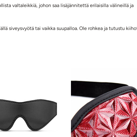
sta valtaleikkiä, johon saa lisäjännitettä erilaisilla välineillä ja
llä siveysvyötä tai vaikka suupalloa. Ole rohkea ja tutustu kiiho