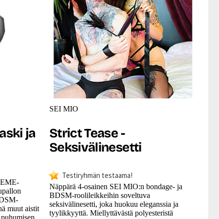
SEI MIO
ski ja
Strict Tease -
Seksivälinesetti
Testiryhmän testaama!
TREME-
Näppärä 4-osainen SEI MIO:n bondage- ja
upallon
BDSM-roolileikkeihin soveltuva
 BDSM-
seksivälinesetti, joka huokuu eleganssia ja
nä muut aistit
tyylikkyyttä. Miellyttävästä polyesteristä
n puhumisen