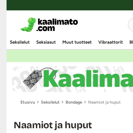
YKSINOIKEUS
YKSINOIKEUS
YKSINOIKEUS
YKSINOIKEUS
YKSINOIKEUS
Seksilelut
Seksiasut
Muut tuotteet
Vibraattorit
B
Etusivu
Seksilelut
Bondage
Naamiot ja huput
Naamiot ja huput