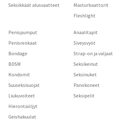
Seksikkäät alusvaatteet
Masturbaattorit
Fleshlight
Penispumput
Anaalitapit
Penisrenkaat
Siveysvyöt
Bondage
Strap-on ja valjaat
BDSM
Seksikeinut
Kondomit
Seksinuket
Suuseksisuojat
Panokoneet
Liukuvoiteet
Seksipelit
Hierontaöljyt
Geishakuulat