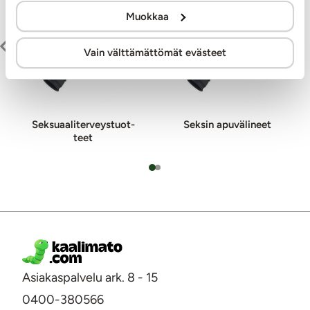
Muokkaa
Vain välttämättömät evästeet
Sek­suaa­li­ter­veys­tuot­
Seksin apuvälineet
teet
Asiakaspalvelu ark. 8 - 15
0400-380566