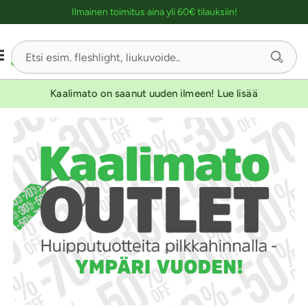
Ostoskassin kuvaus lukijalle
Ilmainen toimitus aina yli 60€ tilauksiin!
Kaalimato on saanut uuden ilmeen! Lue lisää