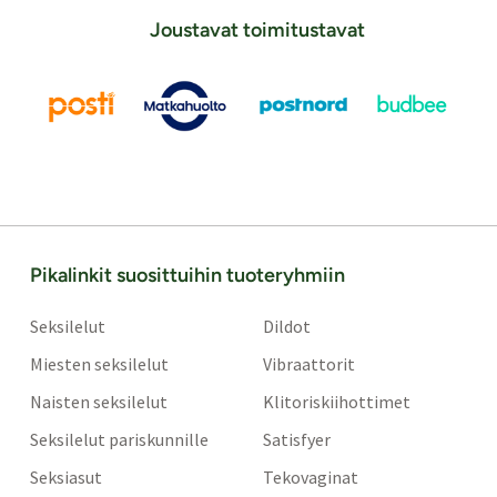
Joustavat toimitustavat
Pikalinkit suosittuihin tuoteryhmiin
Seksilelut
Dildot
Miesten seksilelut
Vibraattorit
Naisten seksilelut
Klitoriskiihottimet
Seksilelut pariskunnille
Satisfyer
Seksiasut
Tekovaginat