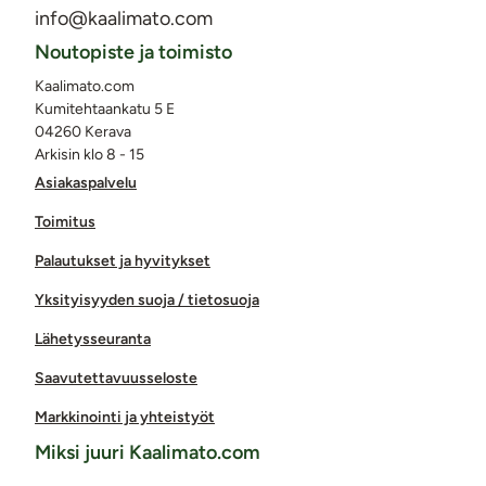
info@kaalimato.com
Noutopiste ja toimisto
Kaalimato.com
Kumitehtaankatu 5 E
04260 Kerava
Arkisin klo 8 - 15
Asiakaspalvelu
Toimitus
Palautukset ja hyvitykset
Yksityisyyden suoja / tietosuoja
Lähetysseuranta
Saavutettavuusseloste
Markkinointi ja yhteistyöt
Miksi juuri Kaalimato.com