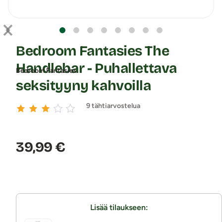
Bedroom Fantasies The
Handlebar - Puhallettava
Bedroom Fantasies
seksityyny kahvoilla
9 tähtiarvostelua
Hinta:
39,99 €
Lisää tilaukseen: