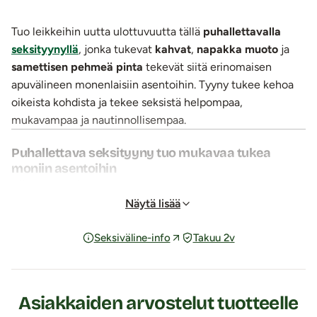
Tuo leikkeihin uutta ulottuvuutta tällä
puhallettavalla
seksityynyllä
, jonka tukevat
kahvat
,
napakka muoto
ja
samettisen pehmeä pinta
tekevät siitä erinomaisen
apuvälineen monenlaisiin asentoihin. Tyyny tukee kehoa
oikeista kohdista ja tekee seksistä helpompaa,
mukavampaa ja nautinnollisempaa.
Puhallettava seksityyny tuo mukavaa tukea
moniin asentoihin
Kiilan muotoinen
seksityyny sopii monipuolisesti
esimerkiksi takaapäin-asentoon, ratsastusasentoon,
Näytä lisää
suuseksiin, kylkiasennon tueksi tai lantion nostamiseen
Seksiväline-info
Takuu 2v
lähetyssaarnaaja-asennossa. Kahvat tarjoavat vakautta ja
hallintaa niin antajalle kuin vastaanottajalle.
Ilmatäytteinen rakenne tekee tyynystä samaan aikaan
jämäkän ja kevyen. Muoto auttaa kehoa asettumaan
Asiakkaiden arvostelut tuotteelle
oikeaan kulmaan, ja käytön aikana tyyny on hiljainen.