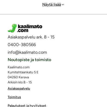
Näytä lisää
Asiakaspalvelu ark. 8 - 15
0400-380566
info@kaalimato.com
Noutopiste ja toimisto
Kaalimato.com
Kumitehtaankatu 5 E
04260 Kerava
Arkisin klo 8 - 15
Asiakaspalvelu
Toimitus
Palautukset ja hyvitykset