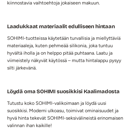
kiinnostavia vaihtoehtoja jokaiseen makuun.
Laadukkaat materiaalit edulliseen hintaan
SOHIMI-tuotteissa käytetään turvallisia ja miellyttäviä
materiaaleja, kuten pehmeää silikonia, joka tuntuu
hyvältä iholla ja on helppo pitää puhtaana. Laatu ja
viimeistely näkyvät käytössä – mutta hintalappu pysyy
silti järkevänä.
Löydä oma SOHIMI suosikkisi Kaalimadosta
Tutustu koko SOHIMI-valikoimaan ja löydä uusi
suosikkisi. Moderni ulkoasu, toimivat ominaisuudet ja
hyvä hinta tekevät SOHIMI-seksivälineistä erinomaisen
valinnan ihan kaikille!