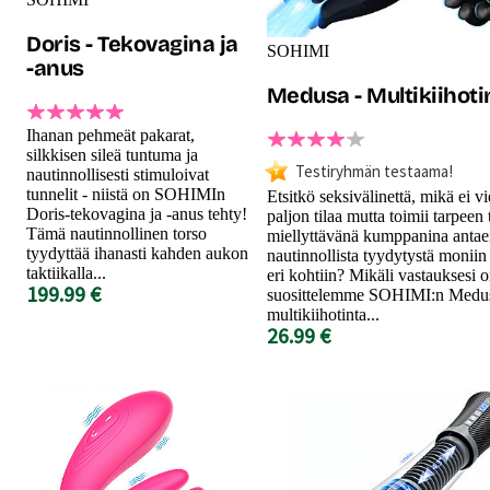
Doris - Tekovagina ja
SOHIMI
-anus
Medusa - Multikiihoti
Ihanan pehmeät pakarat,
silkkisen sileä tuntuma ja
Testiryhmän testaama!
nautinnollisesti stimuloivat
tunnelit - niistä on SOHIMIn
Etsitkö seksivälinettä, mikä ei vi
Doris-tekovagina ja -anus tehty!
paljon tilaa mutta toimii tarpeen 
Tämä nautinnollinen torso
miellyttävänä kumppanina antae
tyydyttää ihanasti kahden aukon
nautinnollista tyydytystä monii
taktiikalla...
eri kohtiin? Mikäli vastauksesi o
199.99 €
suosittelemme SOHIMI:n Medu
multikiihotinta...
26.99 €