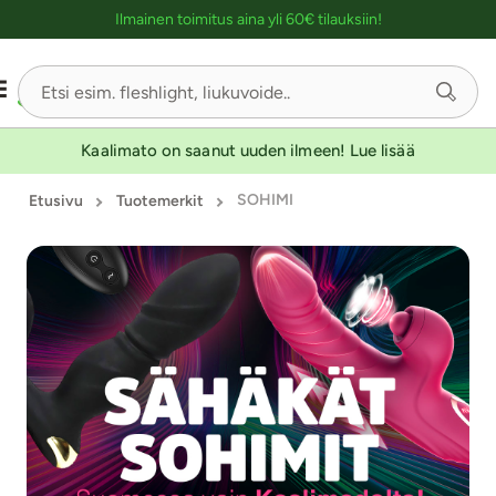
Ostoskassin kuvaus lukijalle
YKSINOIKEUS
YKSINOIKEUS
YKSINOIKEUS
YKSINOIKEUS
YKSINOIKEUS
YKSINOIKEUS
YKSINOIKEUS
YKSINOIKEUS
YKSINOIKEUS
YKSINOIKEUS
YKSINOIKEUS
YKSINOIKEUS
YKSINOIKEUS
YKSINOIKEUS
YKSINOIKEUS
YKSINOIKEUS
YKSINOIKEUS
YKSINOIKEUS
YKSINOIKEUS
YKSINOIKEUS
YKSINOIKEUS
YKSINOIKEUS
YKSINOIKEUS
YKSINOIKEUS
YKSINOIKEUS
YKSINOIKEUS
YKSINOIKEUS
YKSINOIKEUS
YKSINOIKEUS
YKSINOIKEUS
YKSINOIKEUS
YKSINOIKEUS
YKSINOIKEUS
YKSINOIKEUS
YKSINOIKEUS
YKSINOIKEUS
YKSINOIKEUS
Ilmainen toimitus aina yli 60€ tilauksiin!
-30
-50
Sivu
1/2
Kaalimato on saanut uuden ilmeen! Lue lisää
SOHIMI
Etusivu
Tuotemerkit