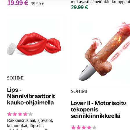
19.99 €
mukavasti äänetönkin kumppani
39.99 €
29.99 €
SOHIMI
Lips -
SOHIMI
Nännivibraattorit
kauko-ohjaimella
Lover II - Motorisoitu
tekopenis
seinäkiinnikkeellä
Rakkausrusinat, ajovalot,
ketunnokat, töpselit,