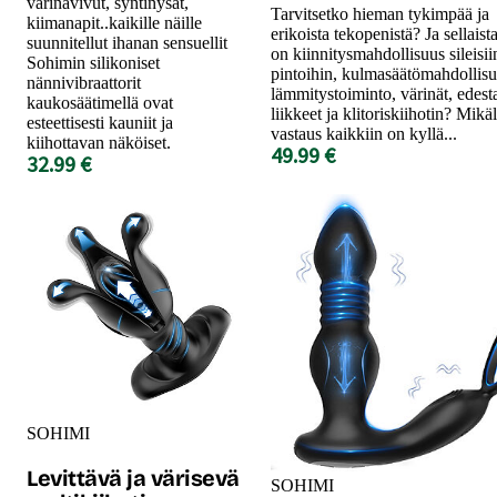
värinävivut, syntinysät,
Tarvitsetko hieman tykimpää ja
kiimanapit..kaikille näille
erikoista tekopenistä? Ja sellaista
suunnitellut ihanan sensuellit
on kiinnitysmahdollisuus sileisii
Sohimin silikoniset
pintoihin, kulmasäätömahdollisu
nännivibraattorit
lämmitystoiminto, värinät, edest
kaukosäätimellä ovat
liikkeet ja klitoriskiihotin? Mikäl
esteettisesti kauniit ja
vastaus kaikkiin on kyllä...
kiihottavan näköiset.
49.99 €
32.99 €
SOHIMI
Levittävä ja värisevä
SOHIMI