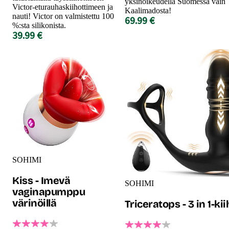
yksinoikeudella Suomessa vain
Victor-eturauhaskiihottimeen ja
Kaalimadosta!
nauti! Victor on valmistettu 100
69.99 €
%:sta silikonista.
39.99 €
SOHIMI
Kiss - Imevä
SOHIMI
vaginapumppu
värinöillä
Triceratops - 3 in 1-ki