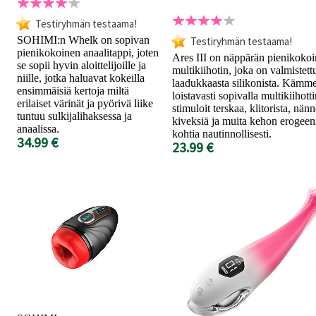
Testiryhmän testaama!
SOHIMI:n Whelk on sopivan
Testiryhmän testaama!
pienikokoinen anaalitappi, joten
Ares III on näppärän pienikoko
se sopii hyvin aloittelijoille ja
multikiihotin, joka on valmistett
niille, jotka haluavat kokeilla
laadukkaasta silikonista. Kämm
ensimmäisiä kertoja miltä
loistavasti sopivalla multikiihott
erilaiset värinät ja pyörivä liike
stimuloit terskaa, klitorista, nänn
tuntuu sulkijalihaksessa ja
kiveksiä ja muita kehon erogeen
anaalissa.
kohtia nautinnollisesti.
34.99 €
23.99 €