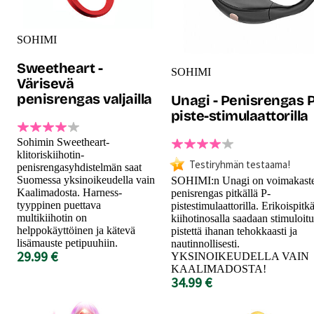
SOHIMI
Sweetheart -
SOHIMI
Värisevä
penisrengas valjailla
Unagi - Penisrengas P
piste-stimulaattorilla
Sohimin Sweetheart-
klitoriskiihotin-
Testiryhmän testaama!
penisrengasyhdistelmän saat
Suomessa yksinoikeudella vain
SOHIMI:n Unagi on voimakast
Kaalimadosta. Harness-
penisrengas pitkällä P-
tyyppinen puettava
pistestimulaattorilla. Erikoispitkä
multikiihotin on
kiihotinosalla saadaan stimuloitu
helppokäyttöinen ja kätevä
pistettä ihanan tehokkaasti ja
lisämauste petipuuhiin.
nautinnollisesti.
29.99 €
YKSINOIKEUDELLA VAIN
KAALIMADOSTA!
34.99 €