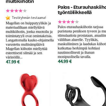
multikiihotin
Palos - Eturauhaskiih
työntöliikkeellä
Testiryhmän testaama!
Magellan on huipputyylikäs ja
Palos eturauhaskiihotin tarjoaa
materiaaliltaan miellyttävä
puristusta peniksen tyveen ja m
multikiihotin, jonka muotoilu ja
stimulaatiota prostataan, anaalii
toimintatyyli ovat omintakeisia.
välilihan alueelle. Tyylikäs,
Langattomalla kauko-ohjaimella
maskuliininen ja laadukas kiihot
varustettu multisämpläävä
kutkuttaa herkimpiä kohtiasi
Magellan kiihotin miellyttää
nautinnollisesti ja ihanan
esteettisesti silmää ja sen
monipuolisella tavalla.
värinöillä...
44.99 €
47.99 €