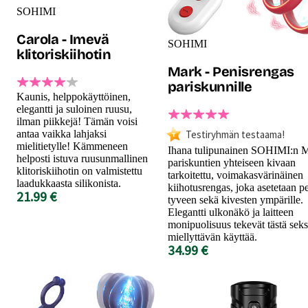
SOHIMI
Carola - Imevä
SOHIMI
klitoriskiihotin
Mark - Penisrengas
pariskunnille
Kaunis, helppokäyttöinen,
elegantti ja suloinen ruusu,
ilman piikkejä! Tämän voisi
Testiryhmän testaama!
antaa vaikka lahjaksi
mielitietylle! Kämmeneen
Ihana tulipunainen SOHIMI:n 
helposti istuva ruusunmallinen
pariskuntien yhteiseen kivaan
klitoriskiihotin on valmistettu
tarkoitettu, voimakasvärinäinen
laadukkaasta silikonista.
kiihotusrengas, joka asetetaan p
21.99 €
tyveen sekä kivesten ympärille.
Elegantti ulkonäkö ja laitteen
monipuolisuus tekevät tästä seks
miellyttävän käyttää.
34.99 €