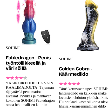
SOHIMI
Fabledragon - Penis
SOHIMI
työntöliikkeellä ja
värinöillä
Golden Cobra -
Käärmedildo
YKSINOIKEUDELLA VAIN
KAALIMADOLTA! Tajunnan
Tämä kerrassaan upea SOHIMI
räjäyttävää penetraatiota
fantasiadildo on kaikkien snake
luvassa! Tyylikäs ja mahtavan
loversien ehdoton ykköshankint
kokoinen SOHIMI Fabledragon
Huippulaadukasta silikonia olev
omaa hekumallisen kauniin
lihaisa käärmeenmallinen dildo