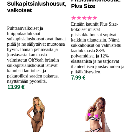
Sulkapitsialushousut,
Plus Size
valkoiset
Erittäin kauniit Plus Size-
Puhtaanvalkoiset ja
kokoiset mustat
huippulaadukkaat
pitsisukkahousut sopivat
sulkapitsialushousut ovat ihanat
kaikkiin tilanteisiin. Nämä
pitää ja ne säilyttävät muotonsa
sukkahousut on valmistettu
hyvin. Ihanan pehmeästä ja
laadukkaasta 88%
joustavasta kankaasta
polyamidista ja 12%
valmistetut OhYeah brändin
elastaanista ja ne tarjoavat
sulkapitsialushousut istuvat
ihanteellisen joustavuuden ja
kauniisti lantiollesi ja
pitkäikäisyyden.
pakaroillesi saaden pakarasi
7.99 €
näyttämään pyöreiltä.
13.99 €