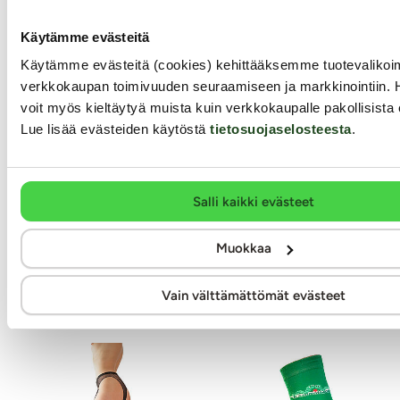
Käytämme evästeitä
Cottelli Collection
Käytämme evästeitä (cookies) kehittääksemme tuotevalik
NO:XQSE
Samantha -
verkkokaupan toimivuuden seuraamiseen ja markkinointiin. 
Robyn catsuit
Sukkanauhaliiviasu,
voit myös kieltäytyä muista kuin verkkokaupalle pakollisista 
Plus Size
Lue lisää evästeiden käytöstä
tietosuojaselosteesta
.
Yksi suosituimmista asuista
kautta vuosikymmenten! Tämä
Erittäinen kaunis
perhoskuvioinen Mandy
sukkanauhaliiviasu yllättää
Salli kaikki evästeet
Mystery - Robyn catsuitasu on
integroiduilla irrotettavilla
yhtäaikaa kaunis ja seksikäs.
stringeillään! Huippukaunis
Reisipituisessa, lahkeellisessa
ovaalinmuotoinen ja
Muokkaa
catsuit-asussa on haaroissa reilu
piparkakkureunainen yläosa
alahalkio, joka helpottaa
korostaa decoltee-aluettasi ja
huomattavasti seksin
Vain välttämättömät evästeet
tuo rinnat kauniisti esille.
harrastamista.
41.99 €
59.99 €
22.99 €