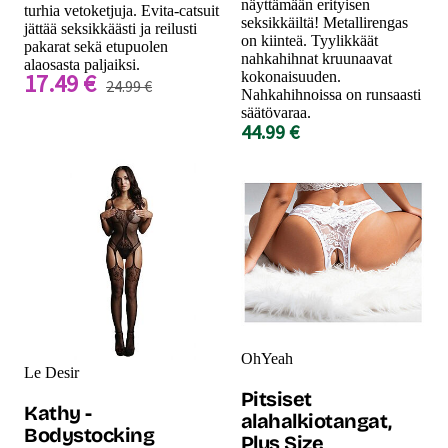
näyttämään erityisen
turhia vetoketjuja. Evita-catsuit
seksikkäiltä! Metallirengas
jättää seksikkäästi ja reilusti
on kiinteä. Tyylikkäät
pakarat sekä etupuolen
nahkahihnat kruunaavat
alaosasta paljaiksi.
17.49 €
kokonaisuuden.
24.99 €
Nahkahihnoissa on runsaasti
säätövaraa.
44.99 €
OhYeah
Le Desir
Pitsiset
Kathy -
alahalkiotangat,
Bodystocking
Plus Size