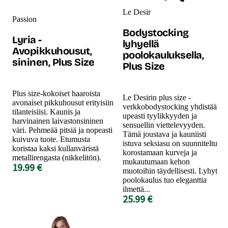
Le Desir
Passion
Bodystocking
Lyria -
lyhyellä
Avopikkuhousut,
poolokauluksella,
sininen, Plus Size
Plus Size
Plus size-kokoiset haaroista
Le Desirin plus size -
avonaiset pikkuhousut erityisiin
verkkobodystocking yhdistää
tilanteisiisi. Kaunis ja
upeasti tyylikkyyden ja
harvinainen laivastonsininen
sensuellin viettelevyyden.
väri. Pehmeää pitsiä ja nopeasti
Tämä joustava ja kauniisti
kuivuva tuote. Etumusta
istuva seksiasu on suunniteltu
koristaa kaksi kullanväristä
korostamaan kurveja ja
metallirengasta (nikkelitön).
mukautumaan kehon
19.99 €
muotoihin täydellisesti. Lyhyt
poolokaulus tuo eleganttia
ilmettä...
25.99 €