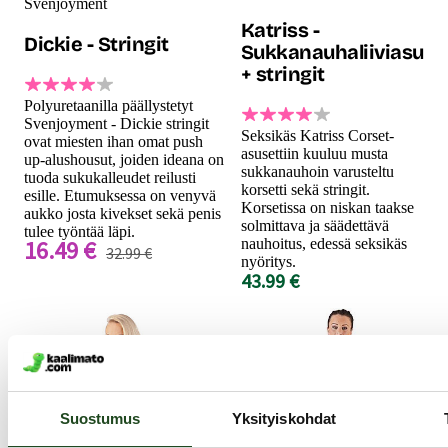
Svenjoyment
Katriss -
Dickie - Stringit
Sukkanauhaliiviasu
+ stringit
Polyuretaanilla päällystetyt
Svenjoyment - Dickie stringit
Seksikäs Katriss Corset-
ovat miesten ihan omat push
asusettiin kuuluu musta
up-alushousut, joiden ideana on
sukkanauhoin varusteltu
tuoda sukukalleudet reilusti
korsetti sekä stringit.
esille. Etumuksessa on venyvä
Korsetissa on niskan taakse
aukko josta kivekset sekä penis
solmittava ja säädettävä
tulee työntää läpi.
16.49 €
nauhoitus, edessä seksikäs
32.99 €
nyöritys.
43.99 €
Suostumus
Yksityiskohdat