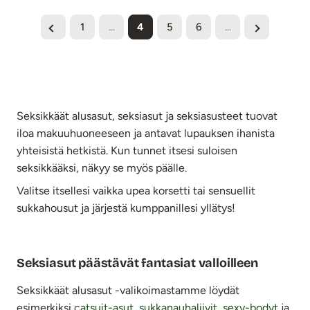
1
...
4
5
6
...
Seksikkäät alusasut, seksiasut ja seksiasusteet tuovat
iloa makuuhuoneeseen ja antavat lupauksen ihanista
yhteisistä hetkistä. Kun tunnet itsesi suloisen
seksikkääksi, näkyy se myös päälle.
Valitse itsellesi vaikka upea korsetti tai sensuellit
sukkahousut ja järjestä kumppanillesi yllätys!
Seksiasut päästävät fantasiat valloilleen
Seksikkäät alusasut -valikoimastamme löydät
esimerkiksi
catsuit-asut
,
sukkanauhaliivit,
sexy-bodyt
ja