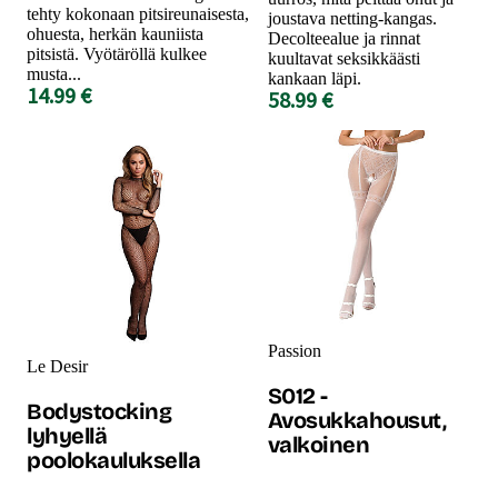
tehty kokonaan pitsireunaisesta,
joustava netting-kangas.
ohuesta, herkän kauniista
Decolteealue ja rinnat
pitsistä. Vyötäröllä kulkee
kuultavat seksikkäästi
musta...
kankaan läpi.
14.99 €
58.99 €
Passion
Le Desir
S012 -
Bodystocking
Avosukkahousut,
lyhyellä
valkoinen
poolokauluksella