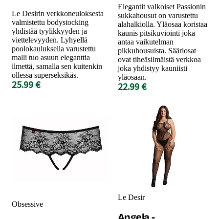
Elegantit valkoiset Passionin
Le Desirin verkkoneuloksesta
sukkahousut on varustettu
valmistettu bodystocking
alahalkiolla. Yläosaa koristaa
yhdistää tyylikkyyden ja
kaunis pitsikuviointi joka
viettelevyyden. Lyhyellä
antaa vaikutelman
poolokauluksella varustettu
pikkuhousuista. Sääriosat
malli tuo asuun eleganttia
ovat tiheäsilmäistä verkkoa
ilmettä, samalla sen kuitenkin
joka yhdistyy kauniisti
ollessa superseksikäs.
yläosaan.
25.99 €
22.99 €
Le Desir
Obsessive
Angela -