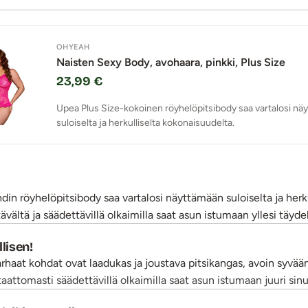
OHYEAH
Naisten Sexy Body, avohaara, pinkki, Plus Size
23,99 €
Upea Plus Size-kokoinen röyhelöpitsibody saa vartalosi nä
suloiselta ja herkulliselta kokonaisuudelta.
in röyhelöpitsibody saa vartalosi näyttämään suloiselta ja herk
ältä ja säädettävillä olkaimilla saat asun istumaan yllesi täydell
lisen!
haat kohdat ovat laadukas ja joustava pitsikangas, avoin syvää
aattomasti säädettävillä olkaimilla saat asun istumaan juuri sinun