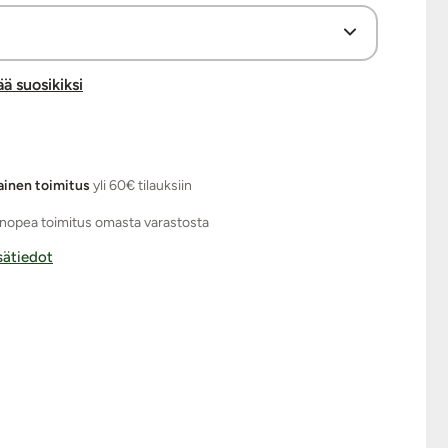
ää suosikiksi
ainen toimitus
yli 60€ tilauksiin
nopea toimitus omasta varastosta
isätiedot