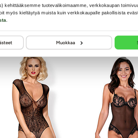
s) kehittääksemme tuotevalikoimaamme, verkkokaupan toimivu
Vinkki:
oit myös kieltäytyä muista kuin verkkokaupalle pakollisista eväs
oklubiin
- jäsenenä saat
20
kredittiä hyväksytystä arviosta tai kys
sta
.
ästeet
Muokkaa