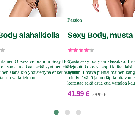
Passion
Body alahalkiolla
Sexy Body, musta
erilainen Obsessive-brändin Sexy Body
Musta sexy body on klassikko! Eroot
a on samaan aikaan sekä syntinen että viaton.
elegantti kokoasu sopii kaikenlaisii
nen alahalkio yhdistettynä enkelinsiipiin
hetkiin. Ilmava pienisilmäinen kang
iitaisen vaikutelman.
miellyttävältä ja luo läpikuultavan 
korostaa sekä asua että vartaloa kaun
41.99 €
59.99 €