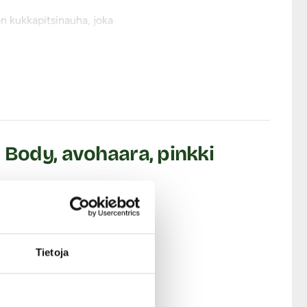
on kukkapitsinauha, joka
ti reisien yläosaan, ja
set leikit ja wc:ssä
os epäröit kahden koon
a.
kkaita!
 Body, avohaara, pinkki
Tietoja