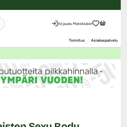
Kirjaudu Matoklubiin
Toimitus
Asiakaspalvelu
aisten Sexy Body,