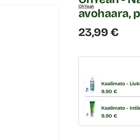
OhYeah
avohaara, p
Hinta:
23,99 €
Kaalimato - Liuk
9.90 €
Kaalimato - Inti
9.90 €