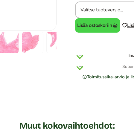
Lisää ostoskoriin
Lis
Ilm
Super
Toimitusaika-arvio ja l
Muut kokovaihtoehdot: