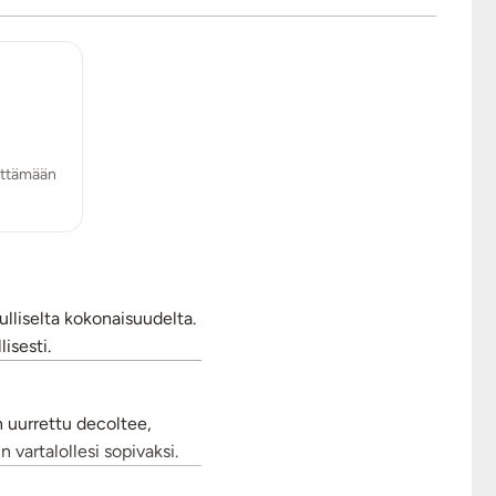
yttämään
ulliselta kokonaisuudelta.
isesti.
n uurrettu decoltee,
 vartalollesi sopivaksi.