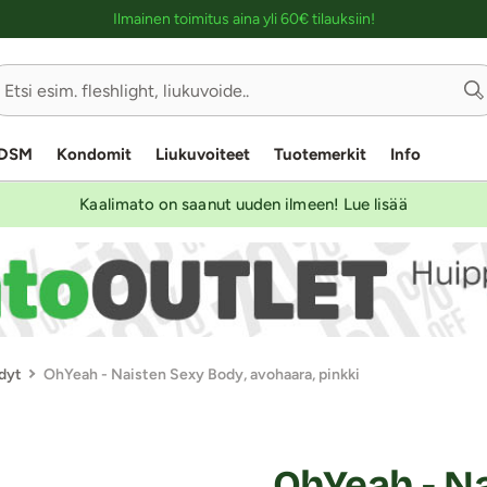
Ostoskassin kuvaus lukijalle
Ilmainen toimitus aina yli 60€ tilauksiin!
DSM
Kondomit
Liukuvoiteet
Tuotemerkit
Info
Kaalimato on saanut uuden ilmeen! Lue lisää
dyt
OhYeah - Naisten Sexy Body, avohaara, pinkki
OhYeah - N