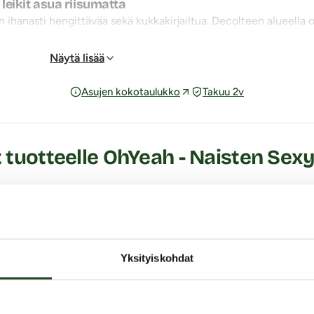
leikit asua riisumatta
n ihanasti hengittävää sekä kukkakirjailtua. Decolteen alueella 
tä netting-kangasta olevat röyhelöreunukset asettuvat seksikkääs
män siluetin. Reilunkokoinen avoin haaraosa mahdollistaa erootti
Näytä lisää
rtalonmuotoihin. Suosittelemme valitsemaan normaalin kokosi. J
Asujen kokotaulukko
Takuu 2v
tai suurempi, rennompaan fiilikseen. Pese tuote käsin 30 asteess
vat kuluttajaystävällisestä hinnastaan huolimatta erittäin laadu
 tuotteelle OhYeah - Naisten Sexy
lantio 86 - 91 cm, paino n. 40 - 50 kg
antio 91 - 97 cm, paino n. 45 - 55 kg
antio 97 - 102 cm, paino n. 50 - 60 kg
Anna oma arvio - klikkaa tähteä!
lantio 102 - 107 cm, paino n. 60 - 70 kg
Yksityiskohdat
Jätä arvostelu tai kysy!