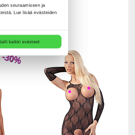
uden seuraamiseen ja
teistä. Lue lisää evästeiden
ymyksestä.
Salli kaikki evästeet
-30%