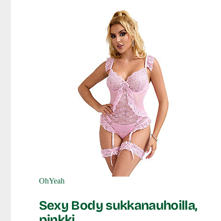
OhYeah
Sexy Body sukkanauhoilla,
pinkki