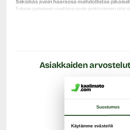
Seksikäs avoin haaraosa mahdollistaa pikaiset 
Fuksian punaiseen vivahtava syvän pinkinvärinen pitsi o
saa katseet kiinnittymään rintojen kohtaan. Pienisilmäis
alaosan ylöspäin nouseva leikkaus antaa jaloillesi pitem
käymisen asu riisumatta.
Joustava materiaali antaa anteeksi ja mukautuu eri va
välillä, valitse tiukempi istuvuus korostamaan vartaloa 
Älä anna edullisen hinnan hämätä, sillä OhYeah:in asut o
Asiakkaiden arvostelut
Tuotetiedot:
Materiaali: 88% Polyamidia, 12% Elastaania
Koko XS: rinnanymp. 81 - 86 cm, vyötärö 61 - 66 cm, 
Koko S: rinnanymp. 86 - 91 cm, vyötärö 66 - 71 cm, l
Koko M: rinnanymp. 91 - 97 cm, vyötärö 71 - 76 cm, l
Koko L: rinnanymp. 97 - 102 cm, vyötärö 76 - 81 cm, 
Suostumus
Käsinpesu 30 asteessa
Ei rumpukuivausta
Ei valkaisua
Käytämme evästeitä