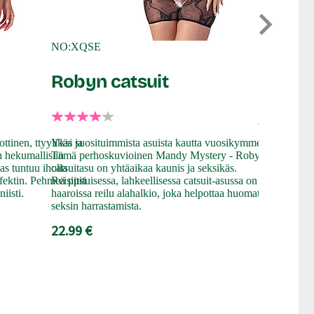
Le Desir
Pamel
NO:XQSE
Robyn catsuit
V-neck teddy
decolteen se
alle saakka.
ja pakarat jä
suunnittelun
tinen, ttyylikäs ja
Yksi suosituimmista asuista kautta vuosikymmenten!
näyttämään k
n hekumallisiin
Tämä perhoskuvioinen Mandy Mystery - Robyn
24.99 €
as tuntuu iholla
catsuitasu on yhtäaikaa kaunis ja seksikäs.
efektin. Pehmeä pitsi
Reisipituisessa, lahkeellisessa catsuit-asussa on
iisti.
haaroissa reilu alahalkio, joka helpottaa huomattavasti
seksin harrastamista.
22.99 €