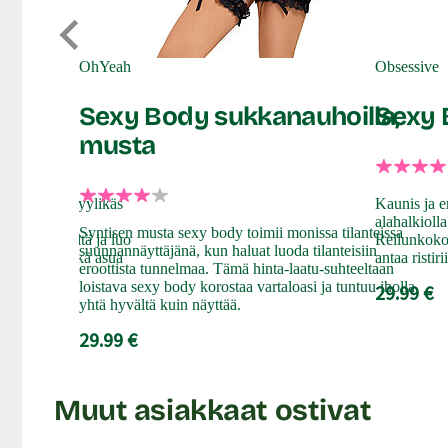
OhYeah
Obsessive
aa
Sexy Body sukkanauhoilla,
Sexy 
musta
xy body on tyylikäs
Kaunis ja 
kiin. Ilmava
alahalkioll
Syntisen musta sexy body toimii monissa tilanteissa
 miellyttävältä ja luo
Reilunkokoi
suunnannäyttäjänä, kun haluat luoda tilanteisiin
i korostaa sekä asua
antaa ristir
eroottista tunnelmaa. Tämä hinta-laatu-suhteeltaan
loistava sexy body korostaa vartaloasi ja tuntuu iholla
29.99 €
yhtä hyvältä kuin näyttää.
29.99 €
Muut asiakkaat ostivat