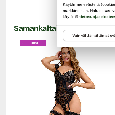
Ei silitystä
Käytämme evästeitä (cookie
Väri: Pinkki
markkinointiin. Halutessasi v
Liity Mat
Lähetyspaketin koko: 30 x 21 x 8 cm
käytöstä
tietosuojaselostee
Lähetyksen paino: ~ 0.5 kg
Samankaltaisia tuotteita
Vain välttämättömät ev
UUTUUSTUOTE
-30%