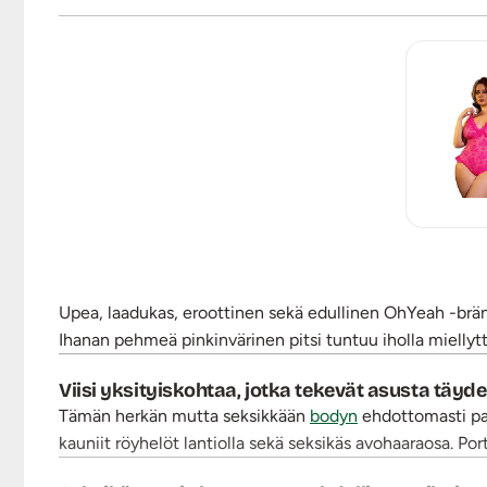
Upea, laadukas, eroottinen sekä edullinen OhYeah -bränd
Ihanan pehmeä pinkinvärinen pitsi tuntuu iholla miellyttäv
Viisi yksityiskohtaa, jotka tekevät asusta täydel
Tämän herkän mutta seksikkään
bodyn
ehdottomasti par
kauniit röyhelöt lantiolla sekä seksikäs avohaaraosa. Port