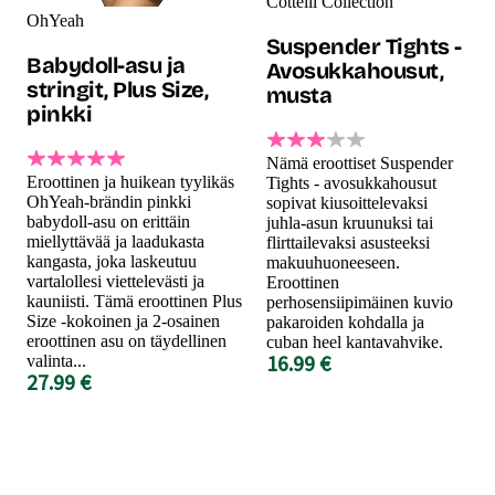
Cottelli Collection
OhYeah
Suspender Tights -
Babydoll-asu ja
Avosukkahousut,
stringit, Plus Size,
musta
pinkki
Nämä eroottiset Suspender
Eroottinen ja huikean tyylikäs
Tights - avosukkahousut
OhYeah-brändin pinkki
sopivat kiusoittelevaksi
babydoll-asu on erittäin
juhla-asun kruunuksi tai
miellyttävää ja laadukasta
flirttailevaksi asusteeksi
kangasta, joka laskeutuu
makuuhuoneeseen.
vartalollesi viettelevästi ja
Eroottinen
kauniisti. Tämä eroottinen Plus
perhosensiipimäinen kuvio
Size -kokoinen ja 2-osainen
pakaroiden kohdalla ja
eroottinen asu on täydellinen
cuban heel kantavahvike.
16.99 €
valinta...
27.99 €