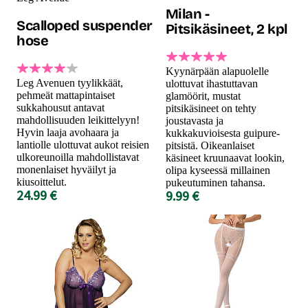
Milan -
Scalloped suspender
Pitsikäsineet, 2 kpl
hose
Kyynärpään alapuolelle
Leg Avenuen tyylikkäät,
ulottuvat ihastuttavan
pehmeät mattapintaiset
glamöörit, mustat
sukkahousut antavat
pitsikäsineet on tehty
mahdollisuuden leikittelyyn!
joustavasta ja
Hyvin laaja avohaara ja
kukkakuvioisesta guipure-
lantiolle ulottuvat aukot reisien
pitsistä. Oikeanlaiset
ulkoreunoilla mahdollistavat
käsineet kruunaavat lookin,
monenlaiset hyväilyt ja
olipa kyseessä millainen
kiusoittelut.
pukeutuminen tahansa.
24.99 €
9.99 €