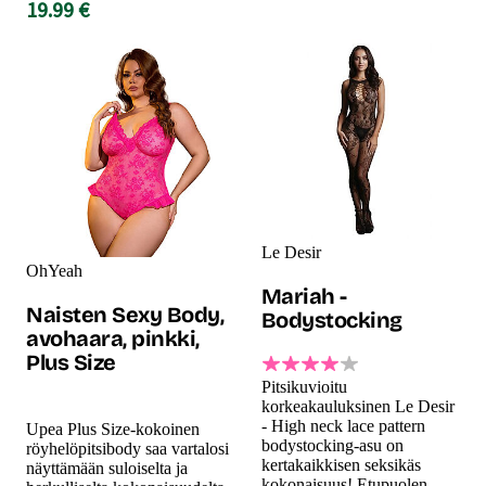
19.99 €
Le Desir
OhYeah
Mariah -
Naisten Sexy Body,
Bodystocking
avohaara, pinkki,
Plus Size
Pitsikuvioitu
korkeakauluksinen Le Desir
- High neck lace pattern
Upea Plus Size-kokoinen
bodystocking-asu on
röyhelöpitsibody saa vartalosi
kertakaikkisen seksikäs
näyttämään suloiselta ja
kokonaisuus! Etupuolen