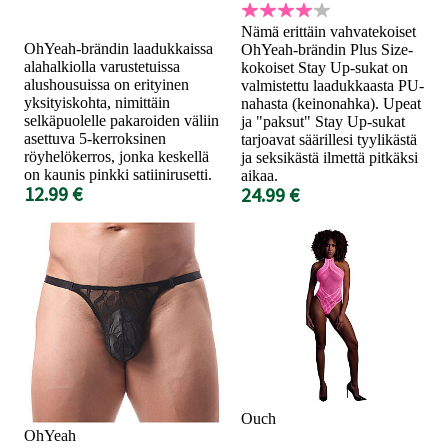
Nämä erittäin vahvatekoiset
OhYeah-brändin laadukkaissa
OhYeah-brändin Plus Size-
alahalkiolla varustetuissa
kokoiset Stay Up-sukat on
alushousuissa on erityinen
valmistettu laadukkaasta PU-
yksityiskohta, nimittäin
nahasta (keinonahka). Upeat
selkäpuolelle pakaroiden väliin
ja "paksut" Stay Up-sukat
asettuva 5-kerroksinen
tarjoavat säärillesi tyylikästä
röyhelökerros, jonka keskellä
ja seksikästä ilmettä pitkäksi
on kaunis pinkki satiinirusetti.
aikaa.
12.99 €
24.99 €
Ouch
OhYeah