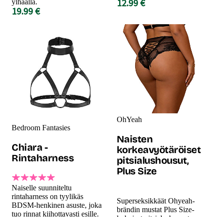
12.99 €
ylhäällä.
19.99 €
OhYeah
Bedroom Fantasies
Naisten
Chiara -
korkeavyötäröiset
Rintaharness
pitsialushousut,
Plus Size
Naiselle suunniteltu
rintaharness on tyylikäs
Superseksikkäät Ohyeah-
BDSM-henkinen asuste, joka
brändin mustat Plus Size-
tuo rinnat kiihottavasti esille.