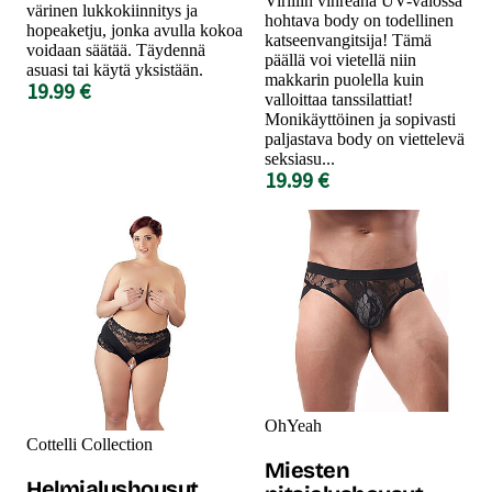
Viriilin vihreänä UV-valossa
värinen lukkokiinnitys ja
hohtava body on todellinen
hopeaketju, jonka avulla kokoa
katseenvangitsija! Tämä
voidaan säätää. Täydennä
päällä voi vietellä niin
asuasi tai käytä yksistään.
makkarin puolella kuin
19.99 €
valloittaa tanssilattiat!
Monikäyttöinen ja sopivasti
paljastava body on viettelevä
seksiasu...
19.99 €
OhYeah
Cottelli Collection
Miesten
Helmialushousut,