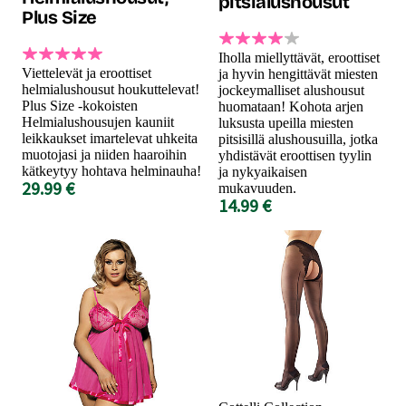
pitsialushousut
Plus Size
Iholla miellyttävät, eroottiset
Viettelevät ja eroottiset
ja hyvin hengittävät miesten
helmialushousut houkuttelevat!
jockeymalliset alushousut
Plus Size -kokoisten
huomataan! Kohota arjen
Helmialushousujen kauniit
luksusta upeilla miesten
leikkaukset imartelevat uhkeita
pitsisillä alushousuilla, jotka
muotojasi ja niiden haaroihin
yhdistävät eroottisen tyylin
kätkeytyy hohtava helminauha!
ja nykyaikaisen
29.99 €
mukavuuden.
14.99 €