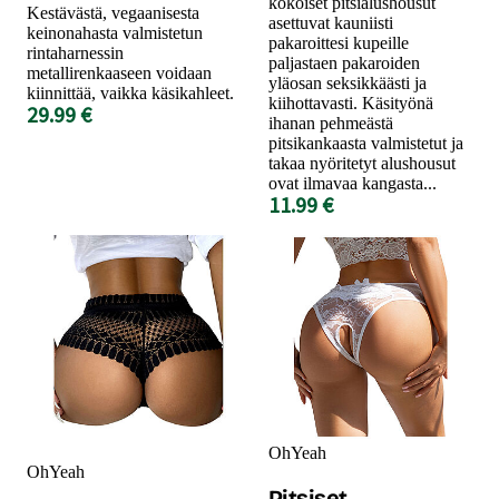
kokoiset pitsialushousut
Kestävästä, vegaanisesta
asettuvat kauniisti
keinonahasta valmistetun
pakaroittesi kupeille
rintaharnessin
paljastaen pakaroiden
metallirenkaaseen voidaan
yläosan seksikkäästi ja
kiinnittää, vaikka käsikahleet.
kiihottavasti. Käsityönä
29.99 €
ihanan pehmeästä
pitsikankaasta valmistetut ja
takaa nyöritetyt alushousut
ovat ilmavaa kangasta...
11.99 €
OhYeah
OhYeah
Pitsiset