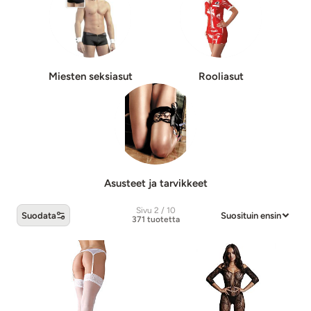
Miesten sek­sia­sut
Rooliasut
Asusteet ja tarvikkeet
Sivu 2 / 10
Suodata
Suosituin ensin
371 tuotetta
Seksiasut -tuotteet