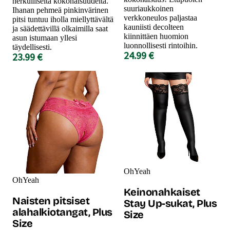
herkulliselta kokonaisuudelta.
suuriaukkoinen
Ihanan pehmeä pinkinvärinen
verkkoneulos paljastaa
pitsi tuntuu iholla miellyttävältä
kauniisti decolteen
ja säädettävillä olkaimilla saat
kiinnittäen huomion
asun istumaan yllesi
luonnollisesti rintoihin.
täydellisesti.
24.99 €
23.99 €
OhYeah
OhYeah
Keinonahkaiset
Naisten pitsiset
Stay Up-sukat, Plus
alahalkiotangat, Plus
Size
Size