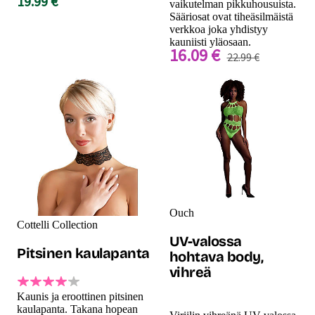
19.99 €
vaikutelman pikkuhousuista.
Sääriosat ovat tiheäsilmäistä
verkkoa joka yhdistyy
kauniisti yläosaan.
16.09 €
22.99 €
Ouch
Cottelli Collection
UV-valossa
Pitsinen kaulapanta
hohtava body,
vihreä
Kaunis ja eroottinen pitsinen
kaulapanta. Takana hopean