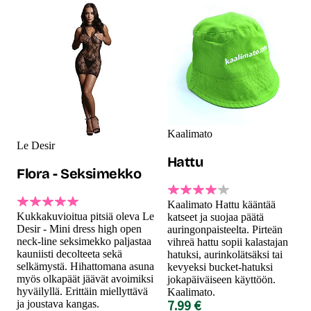
Kaalimato
Le Desir
Hattu
Flora - Seksimekko
Kaalimato Hattu kääntää
Kukkakuvioitua pitsiä oleva Le
katseet ja suojaa päätä
Desir - Mini dress high open
auringonpaisteelta. Pirteän
neck-line seksimekko paljastaa
vihreä hattu sopii kalastajan
kauniisti decolteeta sekä
hatuksi, aurinkolätsäksi tai
selkämystä. Hihattomana asuna
kevyeksi bucket-hatuksi
myös olkapäät jäävät avoimiksi
jokapäiväiseen käyttöön.
hyväilyllä. Erittäin miellyttävä
Kaalimato.
7.99 €
ja joustava kangas.