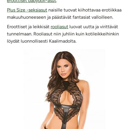
eroottiset babydoll-asut
.
Plus Size -seksiasut
naisille tuovat kiihottavaa erotiikkaa
makuuhuoneeseen ja päästävät fantasiat valloilleen.
Eroottiset ja leikkisät
rooliasut
luovat uutta ja virittävät
tunnelmaan. Rooliasut niin juhliin kuin kotileikkeihinkin
löydät luonnollisesti Kaalimadolta.