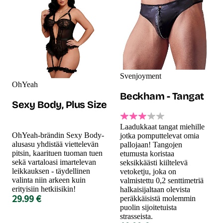
Svenjoyment
OhYeah
Beckham - Tangat
Sexy Body, Plus Size
Laadukkaat tangat miehille
OhYeah-brändin Sexy Body-
jotka pomputtelevat omia
alusasu yhdistää viettelevän
pallojaan! Tangojen
pitsin, kaarituen tuoman tuen
etumusta koristaa
sekä vartaloasi imartelevan
seksikkäästi kiiltelevä
leikkauksen - täydellinen
vetoketju, joka on
valinta niin arkeen kuin
valmistettu 0,2 senttimetriä
erityisiin hetkiisikin!
halkaisijaltaan olevista
29.99 €
peräkkäisistä molemmin
puolin sijoitetuista
strasseista.