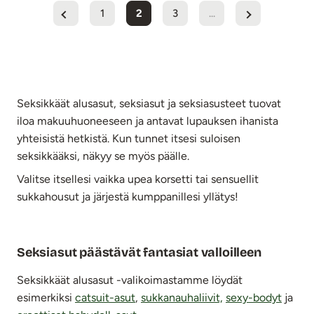
1
2
3
...
Seksikkäät alusasut, seksiasut ja seksiasusteet tuovat
iloa makuuhuoneeseen ja antavat lupauksen ihanista
yhteisistä hetkistä. Kun tunnet itsesi suloisen
seksikkääksi, näkyy se myös päälle.
Valitse itsellesi vaikka upea korsetti tai sensuellit
sukkahousut ja järjestä kumppanillesi yllätys!
Seksiasut päästävät fantasiat valloilleen
Seksikkäät alusasut -valikoimastamme löydät
esimerkiksi
catsuit-asut
,
sukkanauhaliivit,
sexy-bodyt
ja