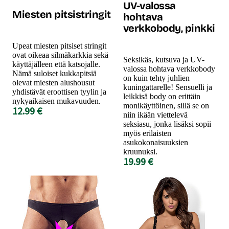
UV-valossa
Miesten pitsistringit
hohtava
verkkobody, pinkki
Upeat miesten pitsiset stringit
ovat oikeaa silmäkarkkia sekä
Seksikäs, kutsuva ja UV-
käyttäjälleen että katsojalle.
valossa hohtava verkkobody
Nämä suloiset kukkapitsiä
on kuin tehty juhlien
olevat miesten alushousut
kuningattarelle! Sensuelli ja
yhdistävät eroottisen tyylin ja
leikkisä body on erittäin
nykyaikaisen mukavuuden.
monikäyttöinen, sillä se on
12.99 €
niin ikään viettelevä
seksiasu, jonka lisäksi sopii
myös erilaisten
asukokonaisuuksien
kruunuksi.
19.99 €