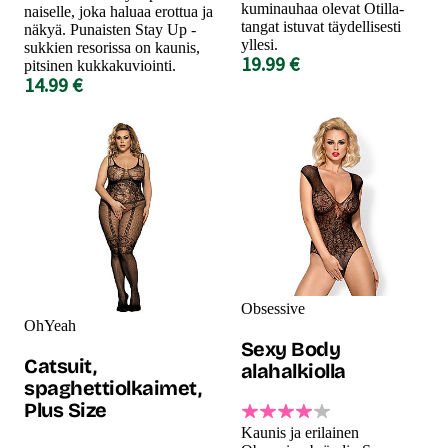
kuminauhaa olevat Otilla-
naiselle, joka haluaa erottua ja
tangat istuvat täydellisesti
näkyä. Punaisten Stay Up -
yllesi.
sukkien resorissa on kaunis,
19.99 €
pitsinen kukkakuviointi.
14.99 €
Obsessive
OhYeah
Sexy Body
Catsuit,
alahalkiolla
spaghettiolkaimet,
Plus Size
Kaunis ja erilainen