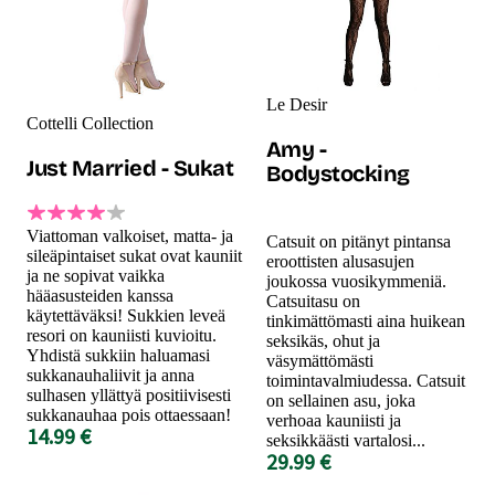
Le Desir
Cottelli Collection
Amy -
Just Married - Sukat
Bodystocking
Viattoman valkoiset, matta- ja
Catsuit on pitänyt pintansa
sileäpintaiset sukat ovat kauniit
eroottisten alusasujen
ja ne sopivat vaikka
joukossa vuosikymmeniä.
hääasusteiden kanssa
Catsuitasu on
käytettäväksi! Sukkien leveä
tinkimättömasti aina huikean
resori on kauniisti kuvioitu.
seksikäs, ohut ja
Yhdistä sukkiin haluamasi
väsymättömästi
sukkanauhaliivit ja anna
toimintavalmiudessa. Catsuit
sulhasen yllättyä positiivisesti
on sellainen asu, joka
sukkanauhaa pois ottaessaan!
verhoaa kauniisti ja
14.99 €
seksikkäästi vartalosi...
29.99 €