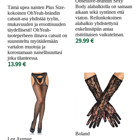
Obsessive-brändin Sexy
Body alahalkiolla on samaan
Tämä upea naisten Plus Size-
aikaan sekä syntinen että
kokoinen OhYeah-brändin
viaton. Reilunkokoinen
catsuit-asu yhdistää tyylin,
alahalkio yhdistettynä
mukavuuden ja eroottisuuden
enkelinsiipiin antaa
täydellisesti! OhYeah-
ristiriitaisen vaikutelman.
tuoteperheen ilmava catsuit on
29.99 €
suunniteltu myötäilemään
vartalon muotoja ja
korostamaan naisellisuuttasi
joka tilanteessa.
13.99 €
Boland
Leg Avenue