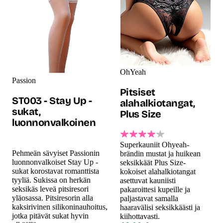
OhYeah
Passion
Pitsiset
ST003 - Stay Up -
alahalkiotangat,
sukat,
Plus Size
luonnonvalkoinen
Superkauniit Ohyeah-
Pehmeän sävyiset Passionin
brändin mustat ja huikean
luonnonvalkoiset Stay Up -
seksikkäät Plus Size-
sukat korostavat romanttista
kokoiset alahalkiotangat
tyyliä. Sukissa on herkän
asettuvat kauniisti
seksikäs leveä pitsiresori
pakaroittesi kupeille ja
yläosassa. Pitsiresorin alla
paljastavat samalla
kaksirivinen silikoninauhoitus,
haaravälisi seksikkäästi ja
jotka pitävät sukat hyvin
kiihottavasti.