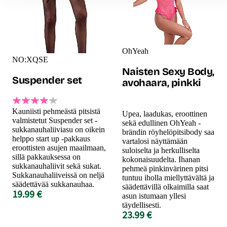
OhYeah
NO:XQSE
Naisten Sexy Body,
Suspender set
avohaara, pinkki
Kauniisti pehmeästä pitsistä
Upea, laadukas, eroottinen
valmistetut Suspender set -
sekä edullinen OhYeah -
sukkanauhaliiviasu on oikein
brändin röyhelöpitsibody saa
helppo start up -pakkaus
vartalosi näyttämään
eroottisten asujen maailmaan,
suloiselta ja herkulliselta
sillä pakkauksessa on
kokonaisuudelta. Ihanan
sukkanauhaliivit sekä sukat.
pehmeä pinkinvärinen pitsi
Sukkanauhaliiveissä on neljä
tuntuu iholla miellyttävältä ja
säädettävää sukkanauhaa.
säädettävillä olkaimilla saat
19.99 €
asun istumaan yllesi
täydellisesti.
23.99 €