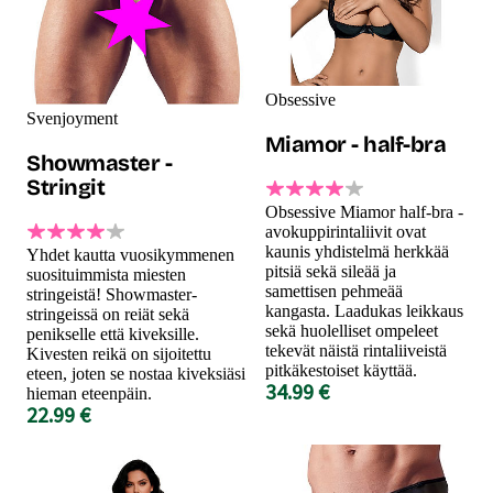
Obsessive
Svenjoyment
Miamor - half-bra
Showmaster -
Stringit
Obsessive Miamor half-bra -
avokuppirintaliivit ovat
kaunis yhdistelmä herkkää
Yhdet kautta vuosikymmenen
pitsiä sekä sileää ja
suosituimmista miesten
samettisen pehmeää
stringeistä! Showmaster-
kangasta. Laadukas leikkaus
stringeissä on reiät sekä
sekä huolelliset ompeleet
penikselle että kiveksille.
tekevät näistä rintaliiveistä
Kivesten reikä on sijoitettu
pitkäkestoiset käyttää.
eteen, joten se nostaa kiveksiäsi
34.99 €
hieman eteenpäin.
22.99 €