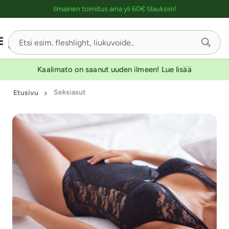
Ostoskassin kuvaus lukijalle
YKSINOIKEUS
UUTUUSTUOTE
UUTUUSTUOTE
Ilmainen toimitus aina yli 60€ tilauksiin!
-30
-30
Sivu
2/10
Kaalimato on saanut uuden ilmeen! Lue lisää
Seksiasut
Etusivu