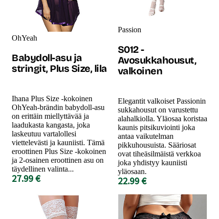
Passion
OhYeah
S012 -
Babydoll-asu ja
Avosukkahousut,
stringit, Plus Size, lila
valkoinen
Ihana Plus Size -kokoinen
Elegantit valkoiset Passionin
OhYeah-brändin babydoll-asu
sukkahousut on varustettu
on erittäin miellyttävää ja
alahalkiolla. Yläosaa koristaa
laadukasta kangasta, joka
kaunis pitsikuviointi joka
laskeutuu vartalollesi
antaa vaikutelman
viettelevästi ja kauniisti. Tämä
pikkuhousuista. Sääriosat
eroottinen Plus Size -kokoinen
ovat tiheäsilmäistä verkkoa
ja 2-osainen eroottinen asu on
joka yhdistyy kauniisti
täydellinen valinta...
yläosaan.
27.99 €
22.99 €