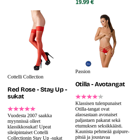
19.99 €
Passion
Cottelli Collection
Otilla - Avotangat
Red Rose - Stay Up -
sukat
Klassisen tulenpunaiset
Otilla-tangat ovat
alaosastaan avonaiset
Vuodesta 2007 saakka
paljastaen pakarat sekä
myynnissä olleet
etumuksen seksikkäästi.
klassikkosukat! Upeat
Kaunista pehmeää guipure-
sileäpintaiset Cottelli
pitsiä ja joustavaa
Collectionin Stay Up -sukat