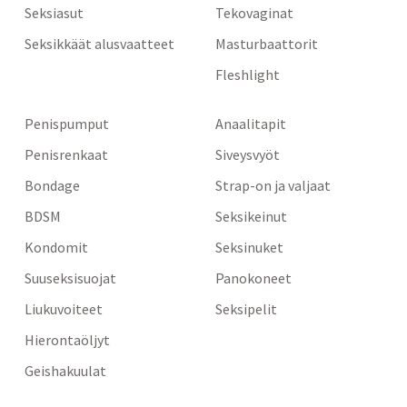
Seksiasut
Tekovaginat
Seksikkäät alusvaatteet
Masturbaattorit
Fleshlight
Penispumput
Anaalitapit
Penisrenkaat
Siveysvyöt
Bondage
Strap-on ja valjaat
BDSM
Seksikeinut
Kondomit
Seksinuket
Suuseksisuojat
Panokoneet
Liukuvoiteet
Seksipelit
Hierontaöljyt
Geishakuulat