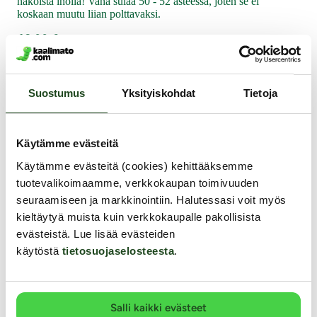
näköistä iholla! Vaha sulaa 50 - 52 asteessa, joten se ei
koskaan muutu liian polttavaksi.
12.99 €
Muut asiakkaat ostivat
Suostumus
Yksityiskohdat
Tietoja
Käytämme evästeitä
Käytämme evästeitä (cookies) kehittääksemme
tuotevalikoimaamme, verkkokaupan toimivuuden
seuraamiseen ja markkinointiin. Halutessasi voit myös
kieltäytyä muista kuin verkkokaupalle pakollisista
evästeistä. Lue lisää evästeiden
käytöstä
tietosuojaselosteesta
.
Salli kaikki evästeet