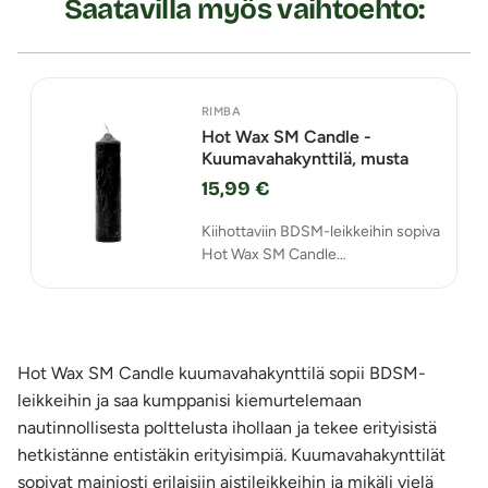
Saatavilla myös vaihtoehto:
RIMBA
Hot Wax SM Candle -
Kuumavahakynttilä, musta
15,99 €
Kiihottaviin BDSM-leikkeihin sopiva
Hot Wax SM Candle
kuumavahakynttilä saa kumppanisi
kiemurtelemaan nautinnollisesta
polttelusta ihollaan ja tekee
erityisistä hetkistänne entistäkin
erityisimpiä.
Hot Wax SM Candle kuumavahakynttilä sopii BDSM-
leikkeihin ja saa kumppanisi kiemurtelemaan
nautinnollisesta polttelusta ihollaan ja tekee erityisistä
hetkistänne entistäkin erityisimpiä. Kuumavahakynttilät
sopivat mainiosti erilaisiin aistileikkeihin ja mikäli vielä