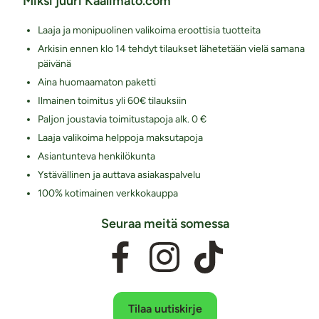
Miksi juuri Kaalimato.com
Laaja ja monipuolinen valikoima eroottisia tuotteita
Arkisin ennen klo 14 tehdyt tilaukset lähetetään vielä samana
päivänä
Aina huomaamaton paketti
Ilmainen toimitus yli 60€ tilauksiin
Paljon joustavia toimitustapoja alk. 0 €
Laaja valikoima helppoja maksutapoja
Asiantunteva henkilökunta
Ystävällinen ja auttava asiakaspalvelu
100% kotimainen verkkokauppa
Seuraa meitä somessa
Tilaa uutiskirje