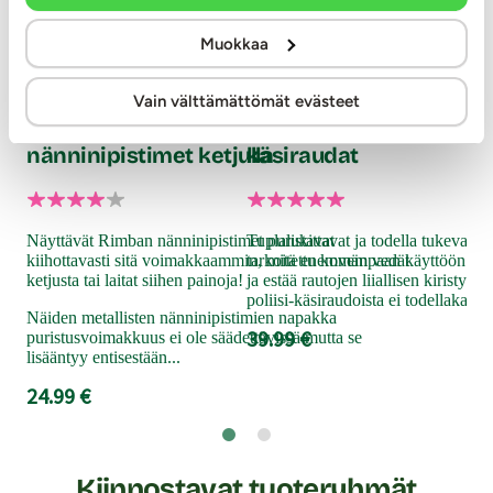
Ou
Muokkaa
Ad
Rimba
Rimba
se
Vain välttämättömät evästeet
Bondage Play - Metalliset
Bondage Play - Metalliset
nänninipistimet ketjulla
käsiraudat
Täy
sek
harr
Näyttävät Rimban nänninipistimet puristavat
Tuplalukittavat ja todella tukevat k
runs
kiihottavasti sitä voimakkaammin, mitä enemmän vedät
tarkoitettu kovempaan käyttöön! Tu
alis
ketjusta tai laitat siihen painoja!
ja estää rautojen liiallisen kiristymi
kum
poliisi-käsiraudoista ei todellakaan 
Näiden metallisten nänninipistimien napakka
Pitä
39.99 €
puristusvoimakkuus ei ole säädettävissä mutta se
15
lisääntyy entisestään...
24.99 €
Kiinnostavat tuoteryhmät