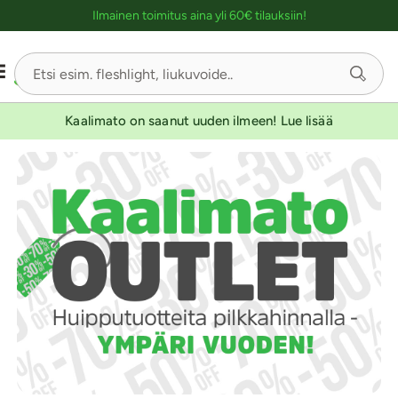
Ostoskassin kuvaus lukijalle
Ilmainen toimitus aina yli 60€ tilauksiin!
Kaalimato on saanut uuden ilmeen! Lue lisää