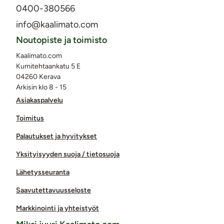
0400-380566
info@kaalimato.com
Noutopiste ja toimisto
Kaalimato.com
Kumitehtaankatu 5 E
04260 Kerava
Arkisin klo 8 - 15
Asiakaspalvelu
Toimitus
Palautukset ja hyvitykset
Yksityisyyden suoja / tietosuoja
Lähetysseuranta
Saavutettavuusseloste
Markkinointi ja yhteistyöt