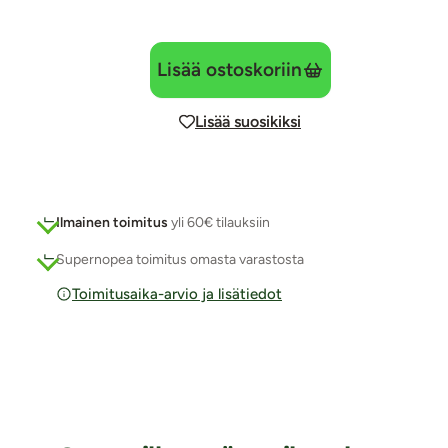
Lisää ostoskoriin
Lisää suosikiksi
Ilmainen toimitus
yli 60€ tilauksiin
Supernopea toimitus omasta varastosta
Toimitusaika-arvio ja lisätiedot