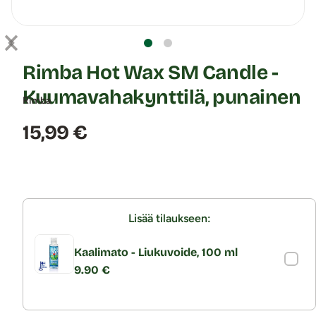
Rimba Hot Wax SM Candle -
Kuumavahakynttilä, punainen
Rimba
Hinta:
15,99 €
Lisää tilaukseen:
Kaalimato - Liukuvoide, 100 ml
9.90 €