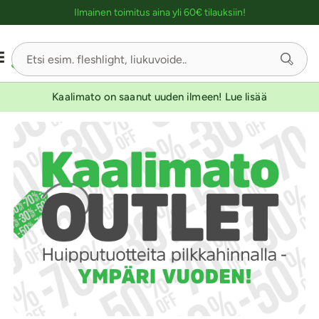
Ostoskassin kuvaus lukijalle
YKSINOIKEUS
YKSINOIKEUS
YKSINOIKEUS
YKSINOIKEUS
YKSINOIKEUS
YKSINOIKEUS
YKSINOIKEUS
YKSINOIKEUS
YKSINOIKEUS
YKSINOIKEUS
YKSINOIKEUS
YKSINOIKEUS
YKSINOIKEUS
YKSINOIKEUS
YKSINOIKEUS
YKSINOIKEUS
YKSINOIKEUS
YKSINOIKEUS
YKSINOIKEUS
YKSINOIKEUS
YKSINOIKEUS
YKSINOIKEUS
YKSINOIKEUS
YKSINOIKEUS
YKSINOIKEUS
YKSINOIKEUS
YKSINOIKEUS
YKSINOIKEUS
YKSINOIKEUS
YKSINOIKEUS
YKSINOIKEUS
YKSINOIKEUS
YKSINOIKEUS
YKSINOIKEUS
YKSINOIKEUS
Ilmainen toimitus aina yli 60€ tilauksiin!
Sivu
1/2
Kaalimato on saanut uuden ilmeen! Lue lisää