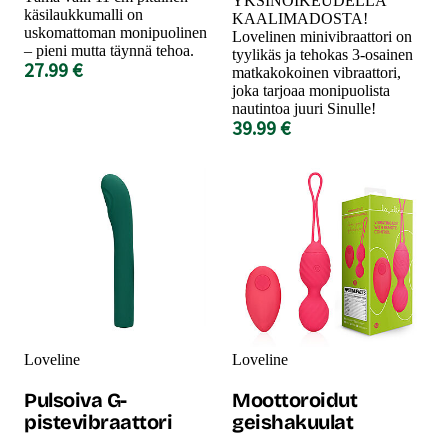
YKSINOIKEUDELLA
käsilaukkumalli on
KAALIMADOSTA!
uskomattoman monipuolinen
Lovelinen minivibraattori on
– pieni mutta täynnä tehoa.
tyylikäs ja tehokas 3-osainen
27.99 €
matkakokoinen vibraattori,
joka tarjoaa monipuolista
nautintoa juuri Sinulle!
39.99 €
Loveline
Loveline
Pulsoiva G-
Moottoroidut
pistevibraattori
geishakuulat