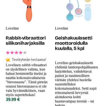
Loveline
Loveline
Rabbit-vibraattori
Geishakuulasetti
silikoniharjaksilla
moottoroidulla
kuulalla, 5 kpl
Testiryhmän testaama!
Loveline-geishakuulasetti
Lovelinen rabbit-vibraattori
yhdistää lantionpohjalihasten
on täydellinen valinta, kun
harjoittelun, vaihdettavat
haluat hemmotella itseäsi ja
painot ja nautinnollisen
nauttia kokonaisvaltaisesta
värinän yhdeksi huolella
"hieronnasta". Tämä pirteän
suunnitelluksi
oranssi hieromasauva ei ole
kokonaisuudeksi. Setti sopii
vain hyvännäköinen, vaan
erinomaisesti kevyestä
myös supertehokas!
aloituksesta kohti
39.99 €
haastavampaa treeniä – tai
hetkiin...