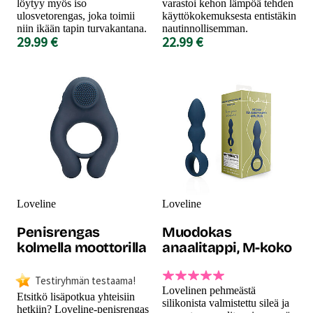
löytyy myös iso
varastoi kehon lämpöä tehden
ulosvetorengas, joka toimii
käyttökokemuksesta entistäkin
niin ikään tapin turvakantana.
nautinnollisemman.
29.99 €
22.99 €
Loveline
Loveline
Penisrengas
Muodokas
kolmella moottorilla
anaalitappi, M-koko
Testiryhmän testaama!
Lovelinen pehmeästä
Etsitkö lisäpotkua yhteisiin
silikonista valmistettu sileä ja
hetkiin? Loveline-penisrengas