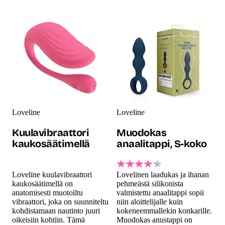
Loveline
Loveline
Kuulavibraattori
Muodokas
kaukosäätimellä
anaalitappi, S-koko
Loveline kuulavibraattori
Lovelinen laadukas ja ihanan
kaukosäätimellä on
pehmeästä silikonista
anatomisesti muotoiltu
valmistettu anaalitappi sopii
vibraattori, joka on suunniteltu
niin aloittelijalle kuin
kohdistamaan nautinto juuri
kokeneemmallekin konkarille.
oikeisiin kohtiin. Tämä
Muodokas anustappi on