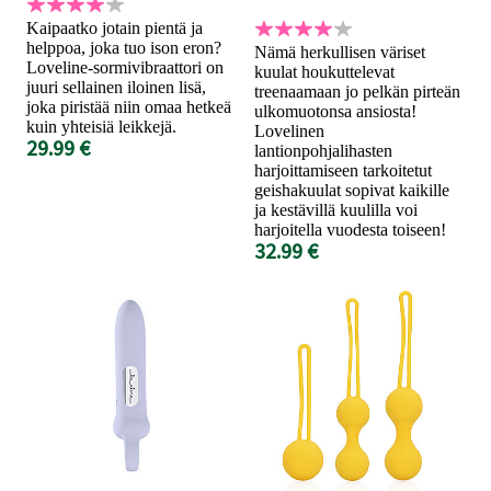
Kaipaatko jotain pientä ja
helppoa, joka tuo ison eron?
Nämä herkullisen väriset
Loveline-sormivibraattori on
kuulat houkuttelevat
juuri sellainen iloinen lisä,
treenaamaan jo pelkän pirteän
joka piristää niin omaa hetkeä
ulkomuotonsa ansiosta!
kuin yhteisiä leikkejä.
Lovelinen
29.99 €
lantionpohjalihasten
harjoittamiseen tarkoitetut
geishakuulat sopivat kaikille
ja kestävillä kuulilla voi
harjoitella vuodesta toiseen!
32.99 €