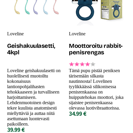
Loveline
Loveline
Geishakuulasetti,
Moottoroitu rabbit-
4kpl
penisrengas
Loveline geishakuulasetti on
Tämä pupu pistää peniksen
huolellisesti muotoiltu
tärisemään silkasta
kokonaisuus
nautinnosta! Lovelinen
lantionpohjalihasten
tyylikkäässä silikonisessa
tehokkaaseen ja turvalliseen
penisrenkaassa on
harjoittamiseen.
huipputehokas moottori, joka
Lehdenmuotoinen design
sijaistee penisrenkaassa
tekee kuulista anatomisesti
olevassa luotivibraattorissa.
34.99 €
miellyttäviä ja auttaa niitä
asettumaan luontevasti
paikoilleen.
39.99 €