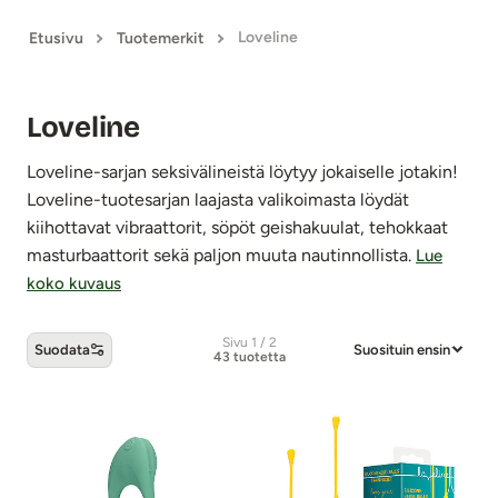
Loveline
Etusivu
Tuotemerkit
Loveline
Loveline-sarjan seksivälineistä löytyy jokaiselle jotakin!
Loveline-tuotesarjan laajasta valikoimasta löydät
kiihottavat vibraattorit, söpöt geishakuulat, tehokkaat
masturbaattorit sekä paljon muuta nautinnollista.
Lue
koko kuvaus
Sivu 1 / 2
Suodata
Suosituin ensin
43 tuotetta
Loveline -tuotteet