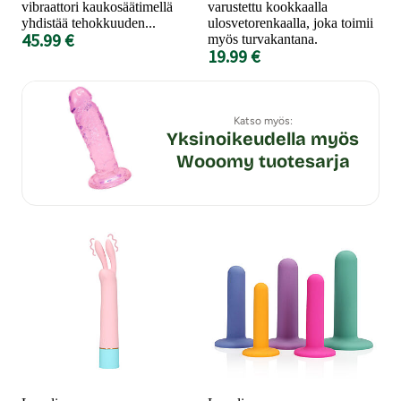
vibraattori kaukosäätimellä
varustettu kookkaalla
yhdistää tehokkuuden...
ulosvetorenkaalla, joka toimii
45.99 €
myös turvakantana.
19.99 €
Katso myös:
Yksinoikeudella myös
Wooomy tuotesarja