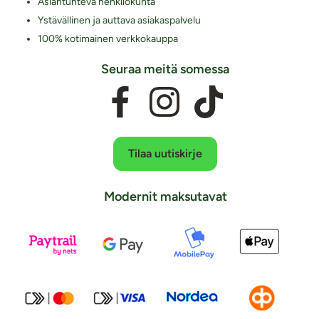
Asiantunteva henkilökunta
Ystävällinen ja auttava asiakaspalvelu
100% kotimainen verkkokauppa
Seuraa meitä somessa
Tilaa uutiskirje
Modernit maksutavat