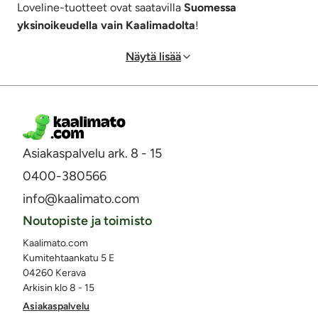
Loveline-tuotteet ovat saatavilla
Suomessa
yksinoikeudella vain Kaalimadolta
!
Näytä lisää
Asiakaspalvelu ark. 8 - 15
0400-380566
info@kaalimato.com
Noutopiste ja toimisto
Kaalimato.com
Kumitehtaankatu 5 E
04260 Kerava
Arkisin klo 8 - 15
Asiakaspalvelu