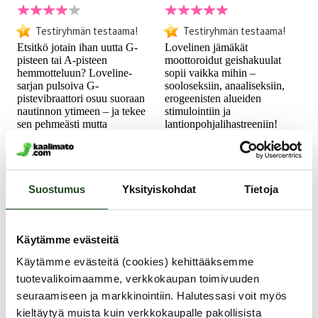
Testiryhmän testaama!
Testiryhmän testaama!
Etsitkö jotain ihan uutta G-
Lovelinen jämäkät
pisteen tai A-pisteen
moottoroidut geishakuulat
hemmotteluun? Loveline-
sopii vaikka mihin –
sarjan pulsoiva G-
sooloseksiin, anaaliseksiin,
pistevibraattori osuu suoraan
erogeenisten alueiden
nautinnon ytimeen – ja tekee
stimulointiin ja
sen pehmeästi mutta
lantionpohjalihastreeniin!
päättäväisesti. Vibraattorin
Pirtsakan punainen
pullea...
monikäyttövempele on
49.99 €
päällystetty pehmeällä...
59.99 €
Suostumus
Yksityiskohdat
Tietoja
Käytämme evästeitä
Käytämme evästeitä (cookies) kehittääksemme
tuotevalikoimaamme, verkkokaupan toimivuuden
seuraamiseen ja markkinointiin. Halutessasi voit myös
kieltäytyä muista kuin verkkokaupalle pakollisista