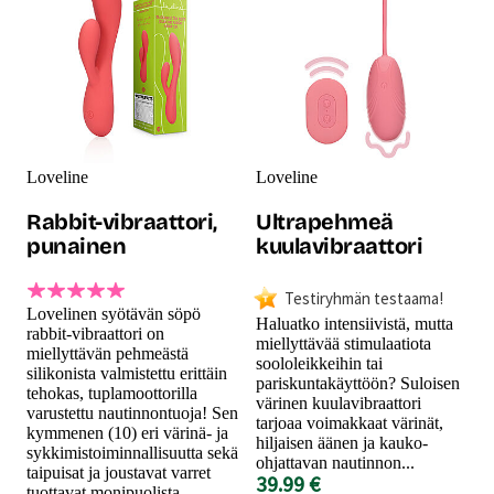
Loveline
Loveline
Rabbit-vibraattori,
Ultrapehmeä
punainen
kuulavibraattori
Testiryhmän testaama!
Lovelinen syötävän söpö
Haluatko intensiivistä, mutta
rabbit-vibraattori on
miellyttävää stimulaatiota
miellyttävän pehmeästä
soololeikkeihin tai
silikonista valmistettu erittäin
pariskuntakäyttöön? Suloisen
tehokas, tuplamoottorilla
värinen kuulavibraattori
varustettu nautinnontuoja! Sen
tarjoaa voimakkaat värinät,
kymmenen (10) eri värinä- ja
hiljaisen äänen ja kauko-
sykkimistoiminnallisuutta sekä
ohjattavan nautinnon...
taipuisat ja joustavat varret
39.99 €
tuottavat monipuolista