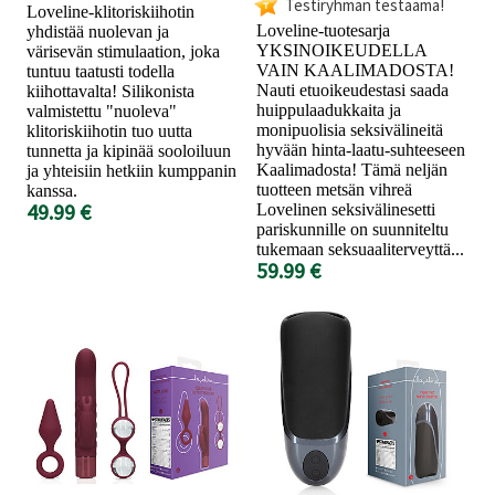
Testiryhmän testaama!
Loveline-klitoriskiihotin
Loveline-tuotesarja
yhdistää nuolevan ja
YKSINOIKEUDELLA
värisevän stimulaation, joka
VAIN KAALIMADOSTA!
tuntuu taatusti todella
Nauti etuoikeudestasi saada
kiihottavalta! Silikonista
huippulaadukkaita ja
valmistettu "nuoleva"
monipuolisia seksivälineitä
klitoriskiihotin tuo uutta
hyvään hinta-laatu-suhteeseen
tunnetta ja kipinää sooloiluun
Kaalimadosta! Tämä neljän
ja yhteisiin hetkiin kumppanin
tuotteen metsän vihreä
kanssa.
49.99 €
Lovelinen seksivälinesetti
pariskunnille on suunniteltu
tukemaan seksuaaliterveyttä...
59.99 €