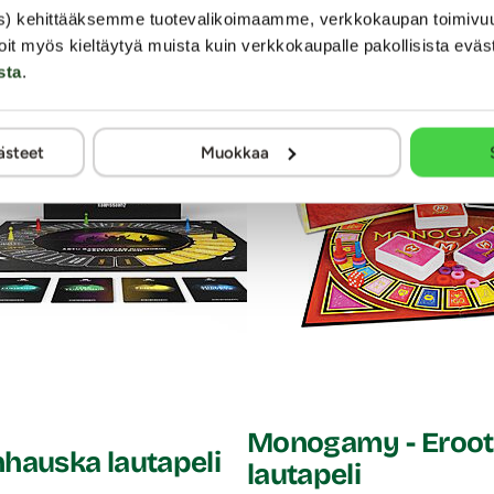
s) kehittääksemme tuotevalikoimaamme, verkkokaupan toimivu
oit myös kieltäytyä muista kuin verkkokaupalle pakollisista eväs
sta
.
ästeet
Muokkaa
Monogamy - Eroot
nhauska lautapeli
lautapeli