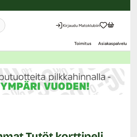
Kirjaudu Matoklubiin
Toimitus
Asiakaspalvelu
mat Tytöt korttipeli