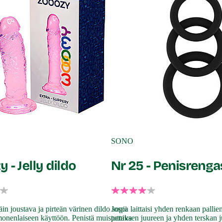
SONO
 - Jelly dildo
Nr 25 - Penisrenga
äin joustava ja pirteän värinen dildo sopii
Jospa laittaisi yhden renkaan palli
 monenlaiseen käyttöön. Penistä muistuttava
peniksen juureen ja yhden terskan ju