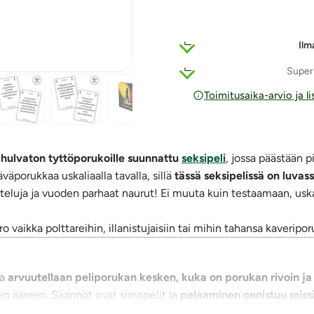
Ilm
Super
Toimitusaika-arvio ja l
ulvaton tyttöporukoille suunnattu
seksipeli
, jossa päästään 
äporukkaa uskaliaalla tavalla, sillä
tässä seksipelissä on luva
steluja ja vuoden parhaat naurut! Ei muuta kuin testaamaan, us
aikka polttareihin, illanistujaisiin tai mihin tahansa kaveripor
sa
arvuutellaan peliporukan kesken, kuka on porukan rivoin ja k
en ääreen. Säännöt ovat simppelit ja
pelaaminen onnistuu miss
in tai isollakin porukalla.