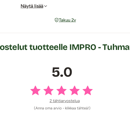
Näytä lisää
n tekijät tosin suosittelevat pelin kestävän pidempään kuin kesk
Takuu 2v
symystä),
mystä),
stelut tuotteelle IMPRO - Tuhmat
5.0
ysymys, todellisuudessa jokaisessa kortissa on neljä erillistä ky
2 tähtiarvostelua
(Anna oma arvio - klikkaa tähteä!)