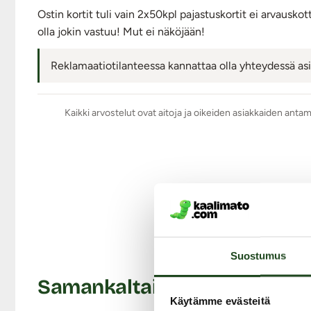
Ostin kortit tuli vain 2x50kpl pajastuskortit ei arvauskot
olla jokin vastuu! Mut ei näköjään!
Reklamaatiotilanteessa kannattaa olla yhteydessä as
Kaikki arvostelut ovat aitoja ja oikeiden asiakkaiden anta
Liity Mat
Suostumus
Samankaltaisia tuotteita
Käytämme evästeitä