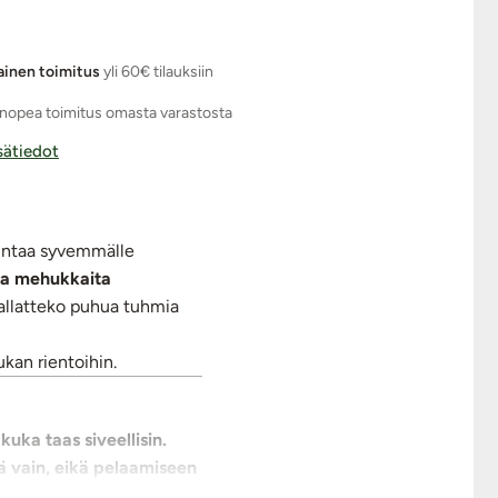
ainen toimitus
yli 60€ tilauksiin
nopea toimitus omasta varastosta
isätiedot
pintaa syvemmälle
ssa mehukkaita
kallatteko puhua tuhmia
ukan rientoihin.
uka taas siveellisin.
ä vain, eikä pelaamiseen