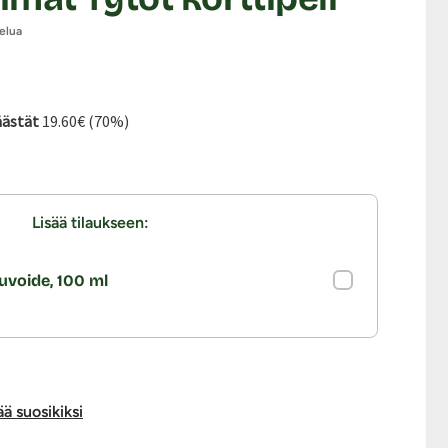
elua
ta:
nta:
äästät
19.60€ (70%)
Lisää tilaukseen:
uvoide, 100 ml
ää suosikiksi