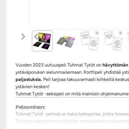
Vuoden 2023 uutuuspeli Tuhmat Tytöt on
hävyttömän h
ystäväporukan sielunmaisemaan. Korttipeli yhdistää ystäv
paljastuksia.
Peli tarjoaa takuuvarmasti kiihkeitä kesku
ystävien kesken!
Tuhmat Tytöt -seksipeli on mitä mainioin ohjelmanumero v
Pelaaminen
:
Tuhmat Tytöt -pelissä on kaksi kategoriaa, joista toises
Toisessa kategoriassa päästään mehukkaiden paljastust
tarvita ylimääräisiä välineitä.
Tätä peliä
voi pelata kaks