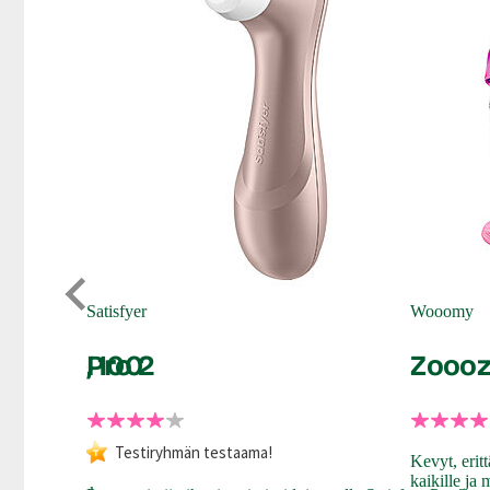
Satisfyer
Wooomy
kuvoide, 100
Pro 2
Zooozy
Testiryhmän testaama!
Kevyt, eritt
kaikille ja