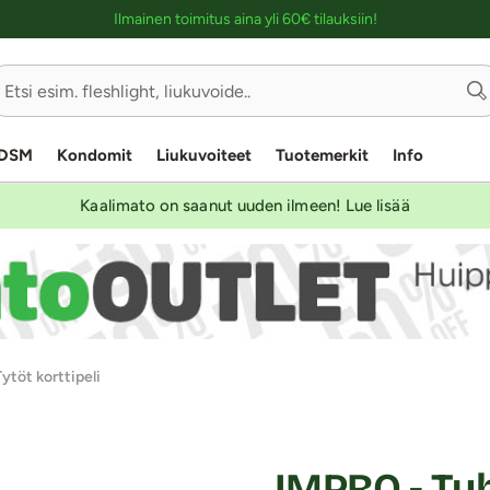
Ostoskassin kuvaus lukijalle
Ilmainen toimitus aina yli 60€ tilauksiin!
DSM
Kondomit
Liukuvoiteet
Tuotemerkit
Info
Kaalimato on saanut uuden ilmeen! Lue lisää
töt korttipeli
IMPRO - Tuh