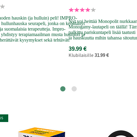
uoden hauskin (ja hulluin) peli! IMPRO-
Nyt voi heittää Monopolit nurkkaan
n hullunhauska seurapeli, jonka on kehittänyt
Monogamy-lautapeli on täällä! Tämä
ja suomalaisia terapeutteja. Impro-
palkittu pariskuntapeli lisää taatust
ä yhdistyy terapiamaailman musta huumori ja
ja hauskuutta mihin tahansa sitout
 herättävät kysymykset sekä tehtävät.
39.99 €
Klubilaisille
31.99 €
US