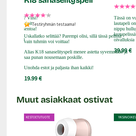
K18 sanaselityspeli
llut ja osaat? Viisi?
Tässä on v
tien avulla voit
lautapeli o
Testiryhmän testaama!
Kama Sutra-asentoa!
nippu hullu
lautapeliss
Uskallatko selittää? Parempi olisi, sillä tässä pelissä
in ja tekstein
oivalluksia
vain tuhmin voi voittaa!
39.99 €
Alias K18 sanaselityspeli menee astetta syvemmälle ja
saa punan nousemaan poskille.
Unohda estot ja paljasta ihan kaikki!
19.99 €
Muut asiakkaat ostivat
YKSINOIKE
KESTOETUTUOTE