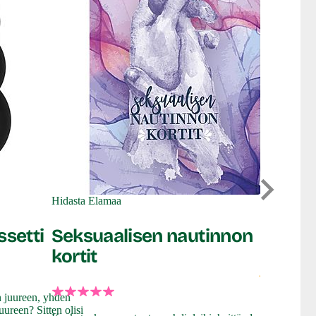
Kaalimato
Liukuv
Hidasta Elamaa
pumpp
ssetti
Seksuaalisen nautinnon
kortit
Testiry
en juureen, yhden
Kuuntelimme
ureen? Sitten olisi