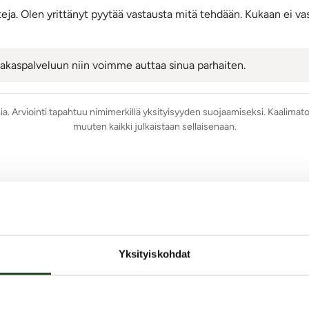
teja. Olen yrittänyt pyytää vastausta mitä tehdään. Kukaan ei vast
iakaspalveluun niin voimme auttaa sinua parhaiten.
mia. Arviointi tapahtuu nimimerkillä yksityisyyden suojaamiseksi. Kaalimato
muuten kaikki julkaistaan sellaisenaan.
Jätä arvostelu tai kysy!
Vinkki:
oklubiin
- jäsenenä saat
20
kredittiä hyväksytystä arviosta tai kys
Yksityiskohdat