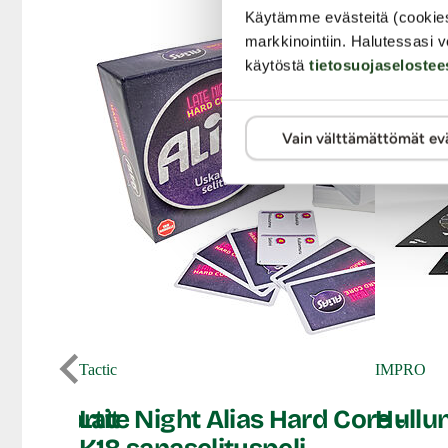
Käytämme evästeitä (cookie
markkinointiin. Halutessasi v
käytöstä
tietosuojaselostee
Vain välttämättömät ev
Tactic
IMPRO
sentokortit
Late Night Alias Hard Core -
Hullu