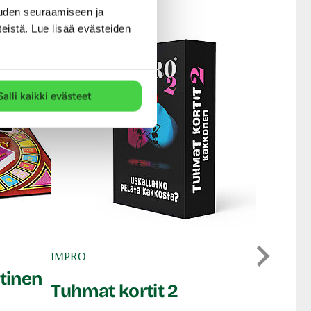
uden seuraamiseen ja
teistä. Lue lisää evästeiden
Salli kaikki evästeet
Out of the b
Kama S
IMPRO
tinen
Tuhmat kortit 2