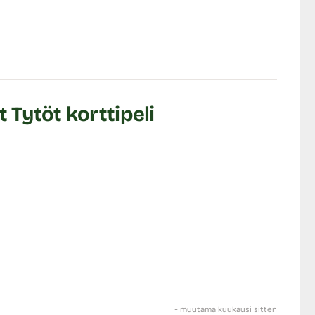
iverto yhdyntä ja
 Tytöt korttipeli
symystä.
- muutama kuukausi sitten