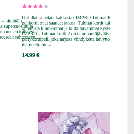
Pikkutuhmin
varustetut pa
pelaamisest
Uskallatko pelata kakkosta? IMPRO Tuhmat K-18
sopivat main
 – nimittäin
pelikortit ovat saaneet jatkoa. Tuhmat kortit kakkosessa
korteissa es
 supersuosittu ja
on entistä tuhmemmat ja kutkuttavammat kysymykset!
pelin!
i ripauksen kiihkeyttä
IMPRO - Tuhmat kortit 2 on tajunnanräjäyttävä
uneeseen suhteeseen.
6.99 €
partykorttipeli, joka tarjoaa viihdykettä hävyttömiin
illanviettoihin...
14.99 €
YKSINOIKEU