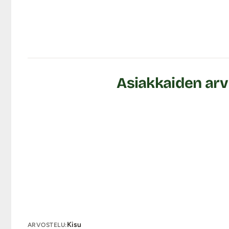
Pelin keston voi peliporukka itse määritellä. Tämän peli
vähemmän aikaa, kuin naisten käynti kampaajalla.
Tuhmat tytöt-korttipeli sisältää:
50 Paljastus-korttia (jokainen kortti sisältää 4 eri ky
50 Arvaus-korttia (jokainen kortti sisältää 4 eri kysy
Asiakkaiden arvo
säännöt
Lähetyspaketin koko: 20 x 11 x 9 cm
Lähetyksen paino: ~ 0.5 kg
Peli on suomenkielinen.
HUOM!
Korttien esimerkkikuvaan on laitettu vain yksi k
Kisu
ARVOSTELU: