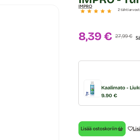
IMPRO
2 tähtiarvost
Alennushin
8,39 €
Normaalihi
27,99 €
S
Kaalimato - Liuk
9.90 €
Lisää ostoskoriin
Lis