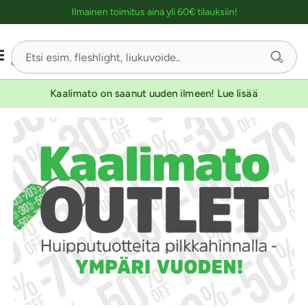
Ostoskassin kuvaus lukijalle
Ilmainen toimitus aina yli 60€ tilauksiin!
Kaalimato on saanut uuden ilmeen! Lue lisää