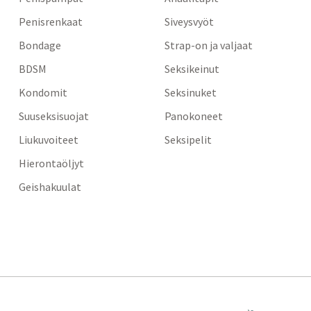
Penisrenkaat
Siveysvyöt
Bondage
Strap-on ja valjaat
BDSM
Seksikeinut
Kondomit
Seksinuket
Suuseksisuojat
Panokoneet
Liukuvoiteet
Seksipelit
Hierontaöljyt
Geishakuulat