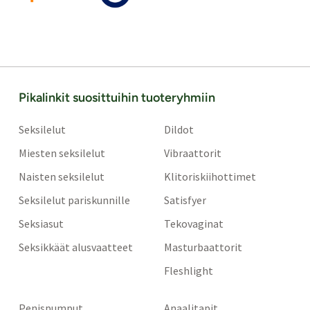
Pikalinkit suosittuihin tuoteryhmiin
Seksilelut
Dildot
Miesten seksilelut
Vibraattorit
Naisten seksilelut
Klitoriskiihottimet
Seksilelut pariskunnille
Satisfyer
Seksiasut
Tekovaginat
Seksikkäät alusvaatteet
Masturbaattorit
Fleshlight
Penispumput
Anaalitapit