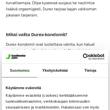
turvallisempia. Olipa kyseessä suojaus tai nautintoa
lisäävä orgasmigeeli, Durex tarjoaa laajan valikoiman
jokaisen tarpeisiin.
Miksi valita Durex-kondomit?
Durex-kondomit ovat luotettava valinta, kun haluat
suojautua turvallisesti ja mukavasti. Ne valmistetaan
korkeimpien laatustandardien mukaisesti, ja niiden
käyttö on miellyttävää sekä helppoa.
Suostumus
Yksityiskohdat
Tietoja
Durex tarjoaa erilaisia vaihtoehtoja, kuten:
Ohuet kondomit
, jotka säilyttävät luonnollisen
tuntuman.
Käytämme evästeitä
Nypytetyt ja juomutetut -mallit
, joissa on
Käytämme evästeitä (cookies) kehittääksemme
kohokuvioitu pinta lisäämään nautintoa
tuotevalikoimaamme, verkkokaupan toimivuuden
molemmille.
seuraamiseen ja markkinointiin. Halutessasi voit myös