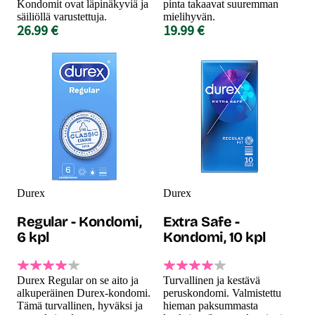
Kondomit ovat läpinäkyviä ja
pinta takaavat suuremman
säiliöllä varustettuja.
mielihyvän.
26.99 €
19.99 €
Durex
Durex
Regular - Kondomi,
Extra Safe -
6 kpl
Kondomi, 10 kpl
Durex Regular on se aito ja
Turvallinen ja kestävä
alkuperäinen Durex-kondomi.
peruskondomi. Valmistettu
Tämä turvallinen, hyväksi ja
hieman paksummasta