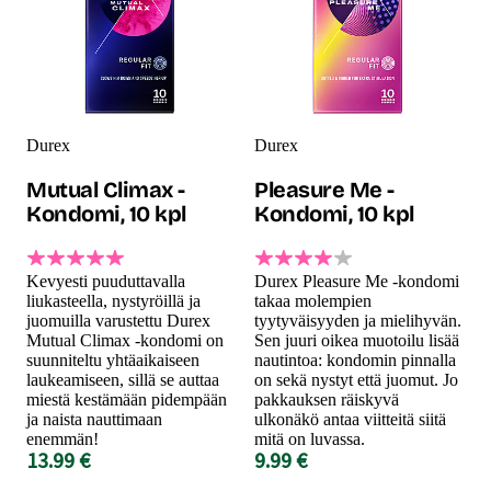
Durex
Durex
Mutual Climax -
Pleasure Me -
Kondomi, 10 kpl
Kondomi, 10 kpl
Kevyesti puuduttavalla
Durex Pleasure Me -kondomi
liukasteella, nystyröillä ja
takaa molempien
juomuilla varustettu Durex
tyytyväisyyden ja mielihyvän.
Mutual Climax -kondomi on
Sen juuri oikea muotoilu lisää
suunniteltu yhtäaikaiseen
nautintoa: kondomin pinnalla
laukeamiseen, sillä se auttaa
on sekä nystyt että juomut. Jo
miestä kestämään pidempään
pakkauksen räiskyvä
ja naista nauttimaan
ulkonäkö antaa viitteitä siitä
enemmän!
mitä on luvassa.
13.99 €
9.99 €