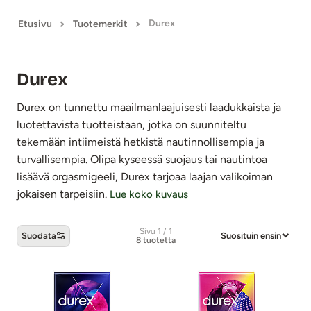
Durex
Etusivu
Tuotemerkit
Durex
Durex on tunnettu maailmanlaajuisesti laadukkaista ja
luotettavista tuotteistaan, jotka on suunniteltu
tekemään intiimeistä hetkistä nautinnollisempia ja
turvallisempia. Olipa kyseessä suojaus tai nautintoa
lisäävä orgasmigeeli, Durex tarjoaa laajan valikoiman
jokaisen tarpeisiin.
Lue koko kuvaus
Sivu 1 / 1
Suodata
Suosituin ensin
8 tuotetta
Durex -tuotteet