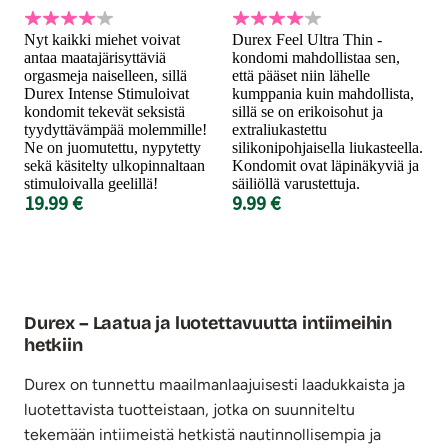
Nyt kaikki miehet voivat
Durex Feel Ultra Thin -
antaa maatajärisyttäviä
kondomi mahdollistaa sen,
orgasmeja naiselleen, sillä
että pääset niin lähelle
Durex Intense Stimuloivat
kumppania kuin mahdollista,
kondomit tekevät seksistä
sillä se on erikoisohut ja
tyydyttävämpää molemmille!
extraliukastettu
Ne on juomutettu, nypytetty
silikonipohjaisella liukasteella.
sekä käsitelty ulkopinnaltaan
Kondomit ovat läpinäkyviä ja
stimuloivalla geelillä!
säiliöllä varustettuja.
19.99 €
9.99 €
Durex – Laatua ja luotettavuutta intiimeihin
hetkiin
Durex on tunnettu maailmanlaajuisesti laadukkaista ja
luotettavista tuotteistaan, jotka on suunniteltu
tekemään intiimeistä hetkistä nautinnollisempia ja