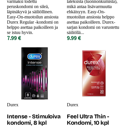
varmaksi todettu
lateksista (luonnonkumista),
peruskondomi on sileä,
mikä antaa lisävarmuutta
läpinäkyvä ja säiliöllinen.
ehkäisyyn. Easy-On-
Easy-On-muotoilun ansiosta
muotoilun ansiosta helppo
Durex Regular -kondomi on
asettaa paikoilleen. Durex-
helppo asettaa paikoilleen ja
sarjan kondomi on varustettu
se istuu hyvin.
säiliöllä...
7.99 €
9.99 €
Durex
Durex
Intense - Stimuloiva
Feel Ultra Thin -
kondomi, 8 kpl
Kondomi, 10 kpl