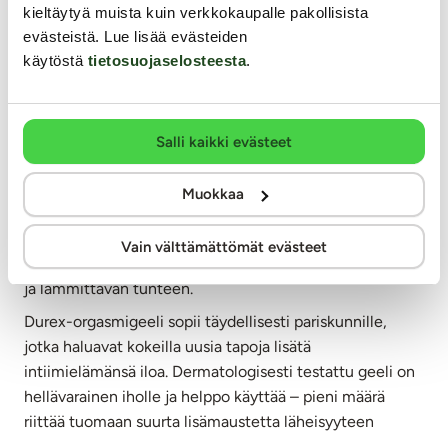
Lateksittomman vaihtoehdon
, joka sopii herkälle
kieltäytyä muista kuin verkkokaupalle pakollisista
iholle.
evästeistä. Lue lisää evästeiden
käytöstä
tietosuojaselosteesta
.
Durex-kondomeissa yhdistyy mukavuus, kestävyys ja
monipuolisuus.
Salli kaikki evästeet
Durex-orgasmigeeli – lisää nautintoa ja
Muokkaa
orgasmeja
Tutustu myös
Durex Intense-orgasmigeeliin
, joka
Vain välttämättömät evästeet
stimuloi ja voimistaa tuntemuksia tarjoten kihelmöivän
ja lämmittävän tunteen.
Durex-orgasmigeeli sopii täydellisesti pariskunnille,
jotka haluavat kokeilla uusia tapoja lisätä
intiimielämänsä iloa. Dermatologisesti testattu geeli on
hellävarainen iholle ja helppo käyttää – pieni määrä
riittää tuomaan suurta lisämaustetta läheisyyteen