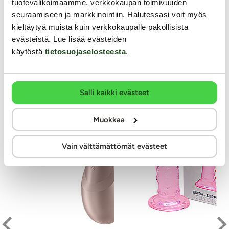
tuotevalikoimaamme, verkkokaupan toimivuuden
seuraamiseen ja markkinointiin. Halutessasi voit myös
kieltäytyä muista kuin verkkokaupalle pakollisista
Muut asiakkaat ostivat
evästeistä. Lue lisää evästeiden
käytöstä
tietosuojaselosteesta
.
YKSINOIKEUS
KESTOETUTUOTE
Salli kaikki evästeet
Muokkaa
Vain välttämättömät evästeet
SO