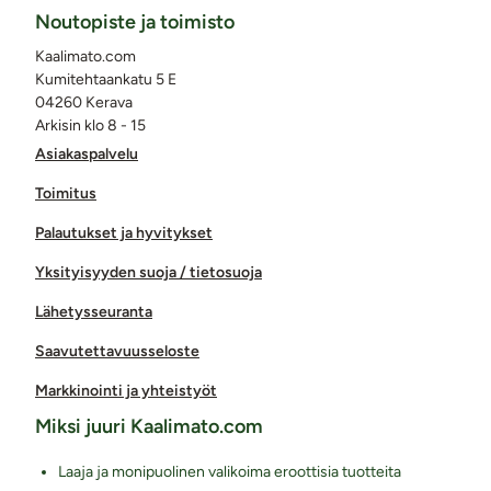
Noutopiste ja toimisto
Kaalimato.com
Kumitehtaankatu 5 E
04260 Kerava
Arkisin klo 8 - 15
Asiakaspalvelu
Toimitus
Palautukset ja hyvitykset
Yksityisyyden suoja / tietosuoja
Lähetysseuranta
Saavutettavuusseloste
Markkinointi ja yhteistyöt
Miksi juuri Kaalimato.com
Laaja ja monipuolinen valikoima eroottisia tuotteita