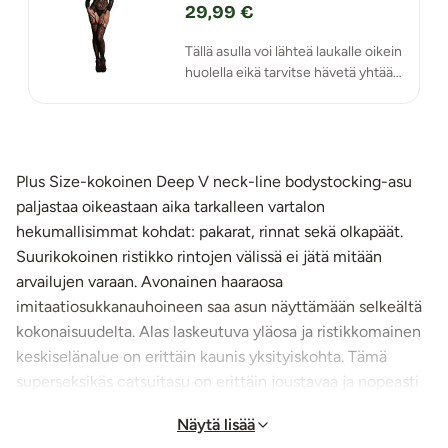
29,99 €
Tällä asulla voi lähteä laukalle oikein
huolella eikä tarvitse hävetä yhtään,
ei edes sen one night standin
edessä!
Plus Size-kokoinen Deep V neck-line bodystocking-asu
paljastaa oikeastaan aika tarkalleen vartalon
hekumallisimmat kohdat: pakarat, rinnat sekä olkapäät.
Suurikokoinen ristikko rintojen välissä ei jätä mitään
arvailujen varaan. Avonainen haaraosa
imitaatiosukkanauhoineen saa asun näyttämään selkeältä
kokonaisuudelta. Alas laskeutuva yläosa ja ristikkomainen
keskiselänalue on erittäin kaunis yksityiskohta. Tämä
superseksikäs catsuitasu on erittäin joustavaa ja nopeasti
kuivuvaa materiaalia ja se tuntuu miellyttävältä iholla. Asu
Näytä lisää
pakkautuu pieneen tilaan ja se on erittäin kevyt ja