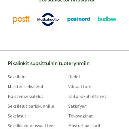
Pikalinkit suosittuihin tuoteryhmiin
Seksilelut
Dildot
Miesten seksilelut
Vibraattorit
Naisten seksilelut
Klitoriskiihottimet
Seksilelut pariskunnille
Satisfyer
Seksiasut
Tekovaginat
Seksikkäät alusvaatteet
Masturbaattorit