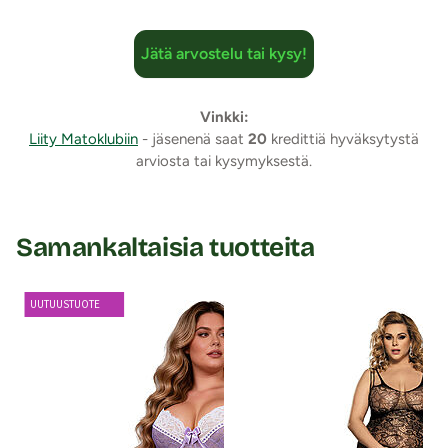
Jätä arvostelu tai kysy!
Vinkki:
Liity Matoklubiin
- jäsenenä saat
20
kredittiä hyväksytystä
arviosta tai kysymyksestä.
Samankaltaisia tuotteita
UUTUUSTUOTE