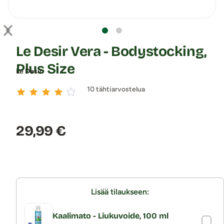
Le Desir Vera - Bodystocking,
Plus Size
Le Desir
10 tähtiarvostelua
Hinta:
29,99 €
Lisää tilaukseen:
Kaalimato - Liukuvoide, 100 ml