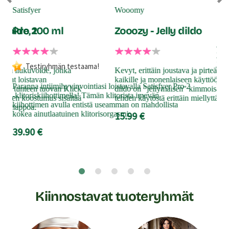
Nr
Satisfyer
Wooomy
kuvoide, 100 ml
Pro 2
Zooozy - Jelly dildo
Jos
yhd
juu
Testiryhmän testaama!
ainen liukuvoide, jonka
Kevyt, erittäin joustava ja pirteän v
pak
ntavat loistavan
kaikille ja monenlaiseen käyttöön. 
sisä
Paranna intiimihyvinvointiasi loistavalla Satisfyer Pro 2
isen tunteen tuovan Klick
dildo on "jellymäisen" kimmoisa ja 
peni
-klitoriskiihottimella! Tämän klitorista imevän
mäinen koostumus sisältää
tehden käytöstä erittäin miellyttävän
kiihottimen avulla entistä useamman on mahdollista
14
maitohappoa.
kokea ainutlaatuinen klitorisorgasmi.
15.99 €
39.90 €
Kiinnostavat tuoteryhmät