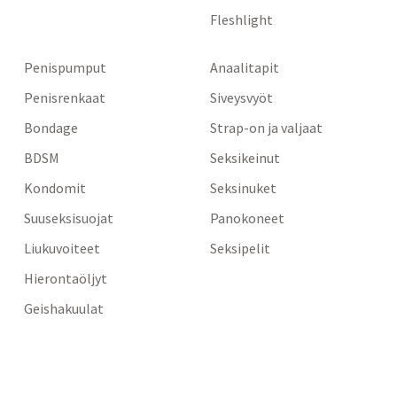
Fleshlight
Penispumput
Anaalitapit
Penisrenkaat
Siveysvyöt
Bondage
Strap-on ja valjaat
BDSM
Seksikeinut
Kondomit
Seksinuket
Suuseksisuojat
Panokoneet
Liukuvoiteet
Seksipelit
Hierontaöljyt
Geishakuulat