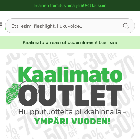
Ostoskassin kuvaus lukijalle
Ilmainen toimitus aina yli 60€ tilauksiin!
Kaalimato on saanut uuden ilmeen! Lue lisää