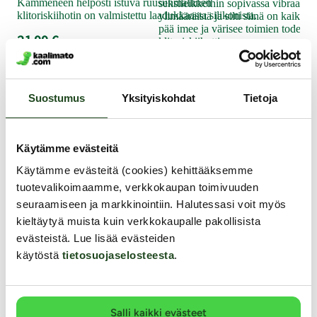
max. 1 cm, paksuus max. 4 mm
Kämmeneen helposti istuva ruusunmallinen
seksileikkeihin sopivassa vibraattor
sek
klitoriskiihotin on valmistettu laadukkaasta silikonista.
ylimääräistä ja silti siinä on kaikki!
Imevän kiihottimen imuaukon halkaisija: 1,2 cm
49
pää imee ja värisee toimien todella
Paino: 122 g
21.99 €
klitoriskiihottimena.
Moottori: 2 moottoria, 5 imevää ja 5 ”nuolevaa”
49.99 €
ohjelmaa (pakkauksessa väärä tieto)
Toimii: Ladataan laitteen oman USB-kaapelin avulla.
Suostumus
Yksityiskohdat
Tietoja
USB-adapteri ei sisälly pakkaukseen
Muut asiakkaat ostivat
Äänenvoimakkuus: n. 55 dB
Vesitiivis (laitetta ei tule upottaa veteen)
Käytämme evästeitä
Väri: Punainen
Käytämme evästeitä (cookies) kehittääksemme
Lähetyspaketin koko: 20 x 11 x 9 cm
tuotevalikoimaamme, verkkokaupan toimivuuden
Lähetyksen paino: ~ 0.5 kg
seuraamiseen ja markkinointiin. Halutessasi voit myös
kieltäytyä muista kuin verkkokaupalle pakollisista
evästeistä. Lue lisää evästeiden
käytöstä
tietosuojaselosteesta
.
Salli kaikki evästeet