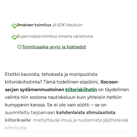
Ilmainen toimitus
yli 60€ tilauksiin
Supernopea toimitus omasta varastosta
Toimitusaika-arvio ja lisätiedot
Etsitkö kaunista, tehokasta ja monipuolista
klitoriskiihotinta? Tämä todellinen söpöliini,
Xocoon-
sarjan sydämenmuotoinen
klitoriskiihotin
on täydellinen
valinta niin soolona nautiskeluun kuin yhteisiin hetkiin
kumppanin kanssa. Se ei ole vain söötti – se on
suunniteltu tarjoamaan
kahdenlaista stimulaatiota
klitorikselle
: miellyttävää imua ja nuolemista jäljittelevää
kiihotusta.