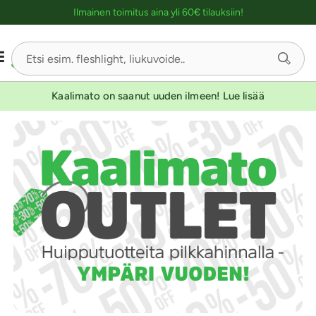
Ostoskassin kuvaus lukijalle
Ilmainen toimitus aina yli 60€ tilauksiin!
Kaalimato on saanut uuden ilmeen! Lue lisää