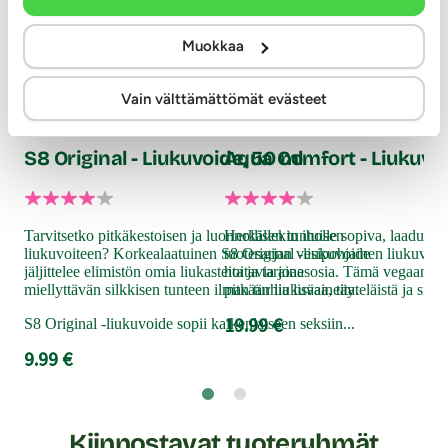
Muokkaa
Pju
Vain välttämättömät evästeet
My
Stimul8
Swede
30
S8 Original - Liukuvoide, 50 ml
Aqua Comfort - Liukuvoi
Yhd
kii
Tarvitsetko pitkäkestoisen ja luonnollisen tuntuisen
Herkällekin iholle sopiva, laaduk
pul
liukuvoiteen? Korkealaatuinen S8 Original -liukuvoide
tuotesarjan vesipohjainen liukuvoide
suun
jäljittelee elimistön omia liukasteita ja tarjoaa
hoitavia ainesosia. Tämä vegaanine
Ves
miellyttävän silkkisen tunteen ilman turhia lisäaineita.
pitkään liukuvaa, täyteläistä ja silkk
kai
kan
19.99 €
S8 Original -liukuvoide sopii kaikenlaiseen seksiin...
9.9
9.99 €
Kiinnostavat tuoteryhmät