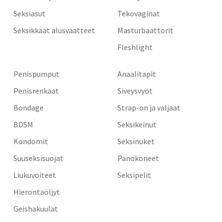
Seksiasut
Tekovaginat
Seksikkäät alusvaatteet
Masturbaattorit
Fleshlight
Penispumput
Anaalitapit
Penisrenkaat
Siveysvyöt
Bondage
Strap-on ja valjaat
BDSM
Seksikeinut
Kondomit
Seksinuket
Suuseksisuojat
Panokoneet
Liukuvoiteet
Seksipelit
Hierontaöljyt
Geishakuulat