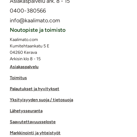
Asiakaspalvelu ark. 8 - 15
0400-380566
info@kaalimato.com
Noutopiste ja toimisto
Kaalimato.com
Kumitehtaankatu 5 E
04260 Kerava
Arkisin klo 8 - 15
Asiakaspalvelu
Toimitus
Palautukset ja hyvitykset
Yksityisyyden suoja / tietosuoja
Lähetysseuranta
Saavutettavuusseloste
Markkinointi ja yhteistyöt