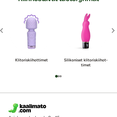
Kli­to­ris­kii­hot­ti­met
Silikoniset kli­to­ris­kii­hot­
ti­met