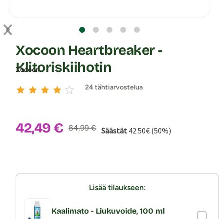
Xocoon Heartbreaker -
Klitoriskiihotin
Xocoon
24 tähtiarvostelua
Alennushinta:
42,49 €
Normaalihinta:
84,99 €
Säästät
42.50€ (50%)
Lisää tilaukseen:
Kaalimato - Liukuvoide, 100 ml