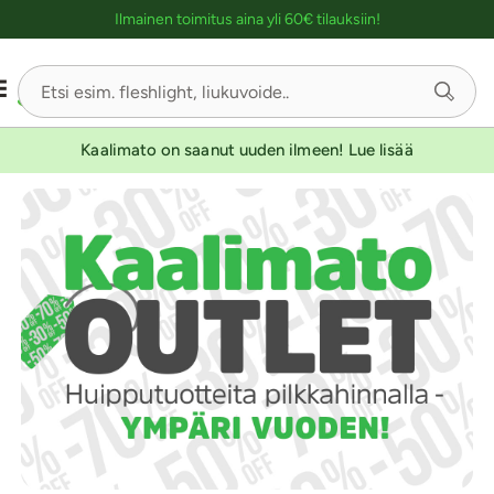
Ostoskassin kuvaus lukijalle
Ilmainen toimitus aina yli 60€ tilauksiin!
Kaalimato on saanut uuden ilmeen! Lue lisää