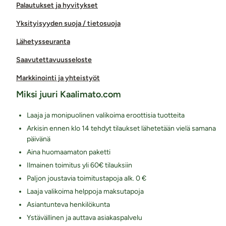
Palautukset ja hyvitykset
Yksityisyyden suoja / tietosuoja
Lähetysseuranta
Saavutettavuusseloste
Markkinointi ja yhteistyöt
Miksi juuri Kaalimato.com
Laaja ja monipuolinen valikoima eroottisia tuotteita
Arkisin ennen klo 14 tehdyt tilaukset lähetetään vielä samana
päivänä
Aina huomaamaton paketti
Ilmainen toimitus yli 60€ tilauksiin
Paljon joustavia toimitustapoja alk. 0 €
Laaja valikoima helppoja maksutapoja
Asiantunteva henkilökunta
Ystävällinen ja auttava asiakaspalvelu