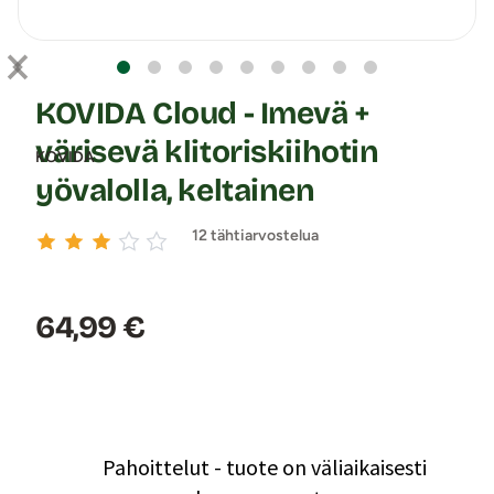
KOVIDA Cloud - Imevä +
värisevä klitoriskiihotin
KOVIDA
yövalolla, keltainen
12 tähtiarvostelua
Hinta:
64,99 €
Pahoittelut - tuote on väliaikaisesti