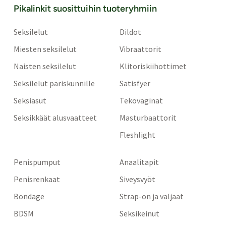
Pikalinkit suosittuihin tuoteryhmiin
Seksilelut
Dildot
Miesten seksilelut
Vibraattorit
Naisten seksilelut
Klitoriskiihottimet
Seksilelut pariskunnille
Satisfyer
Seksiasut
Tekovaginat
Seksikkäät alusvaatteet
Masturbaattorit
Fleshlight
Penispumput
Anaalitapit
Penisrenkaat
Siveysvyöt
Bondage
Strap-on ja valjaat
BDSM
Seksikeinut