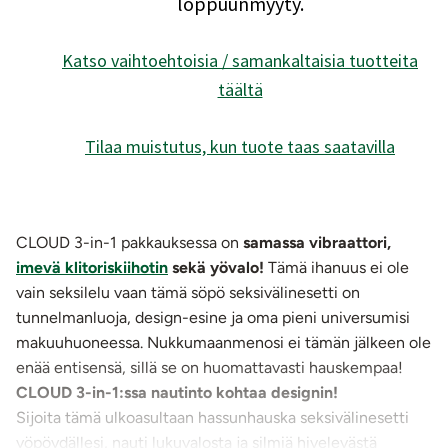
loppuunmyyty.
Katso vaihtoehtoisia / samankaltaisia tuotteita
täältä
Tilaa muistutus, kun tuote taas saatavilla
CLOUD 3-in-1 pakkauksessa on
samassa vibraattori,
imevä klitoriskiihotin
sekä yövalo!
Tämä ihanuus ei ole
vain seksilelu vaan tämä söpö seksivälinesetti on
tunnelmanluoja, design-esine ja oma pieni universumisi
makuuhuoneessa. Nukkumaanmenosi ei tämän jälkeen ole
enää entisensä, sillä se on huomattavasti hauskempaa!
CLOUD 3-in-1:ssa nautinto kohtaa designin!
Sijoita tämä ulkoasultaan hassunhauska seksivälinesetti
yöpöydällesi, nauti lukuvalosta ja silmiä hivelevästä