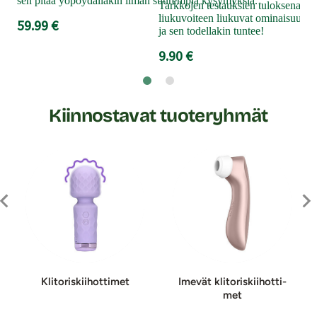
11
sen pitää yöpöydälläkin ilman suurempia kysymyksiä.
Tarkkojen testauksien tuloksena Ka
liukuvoiteen liukuvat ominaisuude
59.99 €
ja sen todellakin tuntee!
9.90 €
Kiinnostavat tuoteryhmät
Kli­to­ris­kii­hot­ti­met
Imevät kli­to­ris­kii­hot­ti­
met