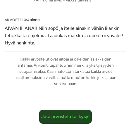
(Anna oma arvio - klikkaa tähteä!)
kohtia.
Imevä klitoriskiihotin on piilossa pilven alla
Jolene
ARVOSTELU:
Magneettinen kiinnitys imevään klitoriskiihottimeen
:
AIVAN IHANA!! Niin söpö ja itelle ainakin vähän liiankin
Pilvenmuotoisen vibraattorin alla on imevä klitoriskiihotin,
tehokkaita ohjelmia. Laadukas matsku ja upea toi yövalo!!
jonka 12:sta erilaista imutoimintoa ohjataan
Hyvä hankinta.
helppokäyttöisesti vain yhtä nappia painamalla.
Magneettikiinnitys mahdollistaa vaivattoman siirtymisen
Kaikki arvostelut ovat aitoja ja oikeiden asiakkaiden
seksivälineestä toiseen ja tekee setistä helppokäyttöisen
antamia. Arviointi tapahtuu nimimerkillä yksityisyyden
myös nautinnon keskellä.
suojaamiseksi. Kaalimato.com tarkistaa kaikki arviot
asiattomuuksien varalta, mutta muuten kaikki julkaistaan
Lataustelakka toimii myös yövalona!
sellaisenaan.
Lataustelakka & suojakupu
– CLOUD-setti lepää
tyylikkäällä lataustelakalla, jossa on
kolme säädettävää
yövalon tasoa
: pehmeä hehku, lämpimän tunnelmallinen
sekä kirkas valo. Kun vibraattori ja imevä klitoriskiihotin
Jätä arvostelu tai kysy!
ovat omalla paikallaan lataustelakan päällä, voidaan
pilvivibraattorista painaa alaspäin, jolloin lataustelakan